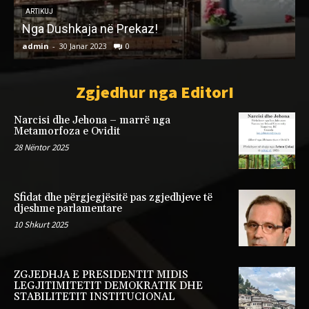
ARTIKUJ
LIRIA KA FYTYRËN EDHE TË GRUAS SHQIPTARE
admin
-
14 Shtator 2025
0
Zgjedhur nga EditorI
Narcisi dhe Jehona – marrë nga
Metamorfoza e Ovidit
28 Nëntor 2025
Sfidat dhe përgjegjësitë pas zgjedhjeve të
djeshme parlamentare
10 Shkurt 2025
ZGJEDHJA E PRESIDENTIT MIDIS
LEGJITIMITETIT DEMOKRATIK DHE
STABILITETIT INSTITUCIONAL