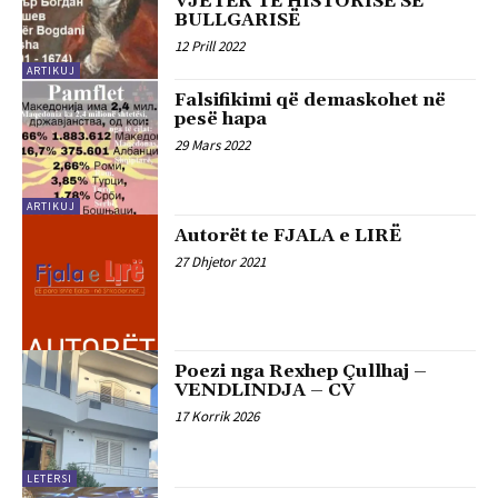
VJETËR TË HISTORISË SË
BULLGARISË
12 Prill 2022
ARTIKUJ
Falsifikimi që demaskohet në
pesë hapa
29 Mars 2022
ARTIKUJ
Autorët te FJALA e LIRË
27 Dhjetor 2021
Poezi nga Rexhep Çullhaj –
VENDLINDJA – CV
17 Korrik 2026
LETËRSI