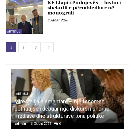
KF Llapi i Podujevës – histori
shekulli e përmbledhur në
monografi
8 Janar 2026
ARTIKUJ
1
2
3
ART
KU
LETËRSI
Kedhi i kulakut
RE
admin
-
6 Gusht 2026
0
ad