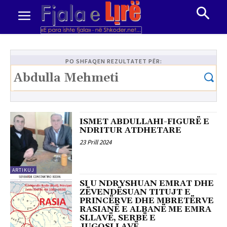
PO SHFAQEN REZULTATET PËR:
ISMET ABDULLAHI-FIGURË E
NDRITUR ATDHETARE
23 Prill 2024
ARTIKUJ
SI U NDRYSHUAN EMRAT DHE
ZËVENDËSUAN TITUJT E
PRINCËRVE DHE MBRETËRVE
RASIANË E ALBANË ME EMRA
SLLAVË, SERBË E
JUGOSLLAVË