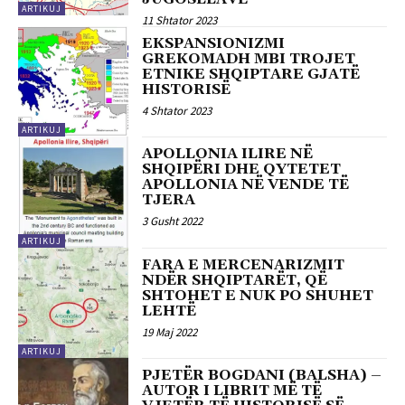
ARTIKUJ
11 Shtator 2023
EKSPANSIONIZMI
GREKOMADH MBI TROJET
ETNIKE SHQIPTARE GJATË
HISTORISË
4 Shtator 2023
ARTIKUJ
APOLLONIA ILIRE NË
SHQIPËRI DHE QYTETET
APOLLONIA NË VENDE TË
TJERA
3 Gusht 2022
ARTIKUJ
FARA E MERCENARIZMIT
NDËR SHQIPTARËT, QË
SHTOHET E NUK PO SHUHET
LEHTË
19 Maj 2022
ARTIKUJ
PJETËR BOGDANI (BALSHA) –
AUTOR I LIBRIT MË TË