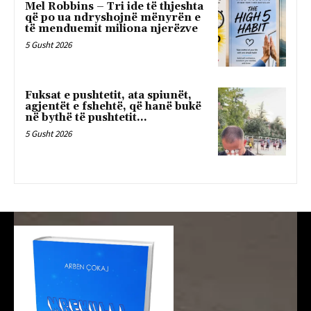
Mel Robbins – Tri ide të thjeshta
që po ua ndryshojnë mënyrën e
të menduemit miliona njerëzve
5 Gusht 2026
Fuksat e pushtetit, ata spiunët,
agjentët e fshehtë, që hanë bukë
në bythë të pushtetit…
5 Gusht 2026