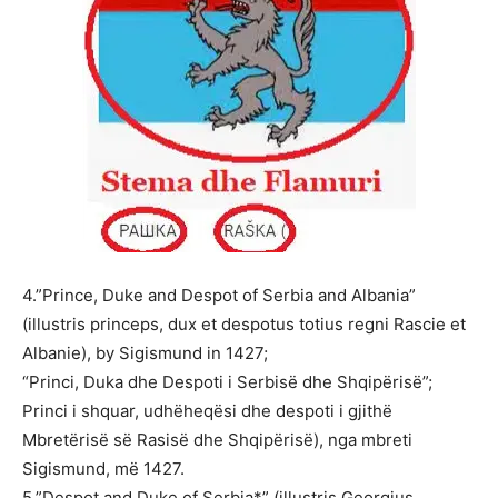
4.”Prince, Duke and Despot of Serbia and Albania”
(illustris princeps, dux et despotus totius regni Rascie et
Albanie), by Sigismund in 1427;
“Princi, Duka dhe Despoti i Serbisë dhe Shqipërisë”;
Princi i shquar, udhëheqësi dhe despoti i gjithë
Mbretërisë së Rasisë dhe Shqipërisë), nga mbreti
Sigismund, më 1427.
5.”Despot and Duke of Serbia*” (illustris Georgius