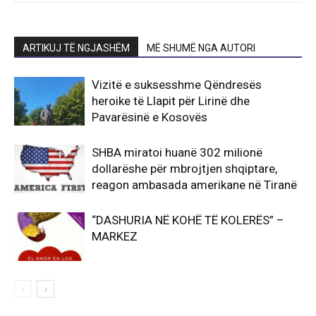
ARTIKUJ TË NGJASHËM
MË SHUMË NGA AUTORI
Vizitë e suksesshme Qëndresës
heroike të Llapit për Lirinë dhe
Pavarësinë e Kosovës
SHBA miratoi huanë 302 milionë
dollarëshe për mbrojtjen shqiptare,
reagon ambasada amerikane në Tiranë
“DASHURIA NË KOHË TË KOLERËS” –
MARKEZ