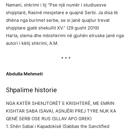
Namani, shkrimi i tij “Pse një numër i studiuesve
shqiptarë, Rasinë mesjetare e quajnë Serbi. Ja disa të
dhëna nga burimet serbe, se si janë quajtur trevat
shqiptare gjatë shekullit XV.” (29 gusht 2019)
Harta, stema dhe mbishkrimi në gjuhën etruske janë nga
autori i këtij shkrimi, A.M.
* * *
Abdulla Mehmeti
Shpalime historie
NGA KATËR SHENJTORËT E KRISHTERË, ME EMRIN
KISHTAR SABA (SAVA), ASNJËRI PREJ TYRE NUK KA
QENË SERB OSE RUS (SLLAV APO GREK)
1. Shën Sabai i Kapadokisë (Sabbas the Sanctified