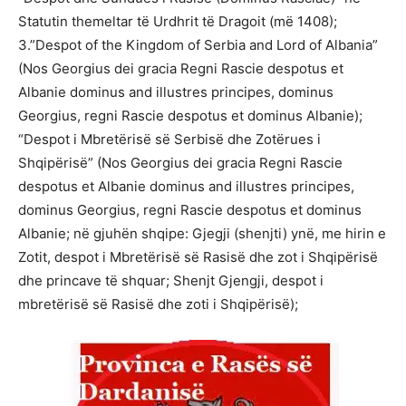
Statutin themeltar të Urdhrit të Dragoit (më 1408);
3.”Despot of the Kingdom of Serbia and Lord of Albania”
(Nos Georgius dei gracia Regni Rascie despotus et
Albanie dominus and illustres principes, dominus
Georgius, regni Rascie despotus et dominus Albanie);
“Despot i Mbretërisë së Serbisë dhe Zotërues i
Shqipërisë” (Nos Georgius dei gracia Regni Rascie
despotus et Albanie dominus and illustres principes,
dominus Georgius, regni Rascie despotus et dominus
Albanie; në gjuhën shqipe: Gjegji (shenjti) ynë, me hirin e
Zotit, despot i Mbretërisë së Rasisë dhe zot i Shqipërisë
dhe princave të shquar; Shenjt Gjengji, despot i
mbretërisë së Rasisë dhe zoti i Shqipërisë);