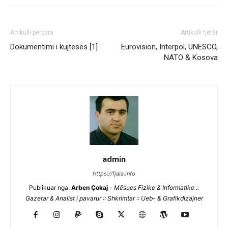
Artikulli përpara
Artikulli tjetër
Dokumentimi i kujtesës [1]
Eurovision, Interpol, UNESCO,
NATO & Kosova
admin
https://fjala.info
Publikuar nga:
Arben Çokaj
-
Mësues Fizike & Informatike ::
Gazetar & Analist i pavarur :: Shkrimtar :: Ueb- & Grafikdizajner