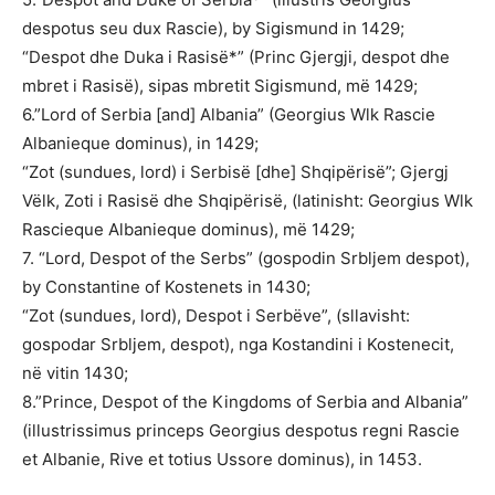
despotus seu dux Rascie), by Sigismund in 1429;
“Despot dhe Duka i Rasisë*” (Princ Gjergji, despot dhe
mbret i Rasisë), sipas mbretit Sigismund, më 1429;
6.”Lord of Serbia [and] Albania” (Georgius Wlk Rascie
Albanieque dominus), in 1429;
“Zot (sundues, lord) i Serbisë [dhe] Shqipërisë”; Gjergj
Vëlk, Zoti i Rasisë dhe Shqipërisë, (latinisht: Georgius Wlk
Rascieque Albanieque dominus), më 1429;
7. “Lord, Despot of the Serbs” (gospodin Srbljem despot),
by Constantine of Kostenets in 1430;
“Zot (sundues, lord), Despot i Serbëve”, (sllavisht:
gospodar Srbljem, despot), nga Kostandini i Kostenecit,
në vitin 1430;
8.”Prince, Despot of the Kingdoms of Serbia and Albania”
(illustrissimus princeps Georgius despotus regni Rascie
et Albanie, Rive et totius Ussore dominus), in 1453.