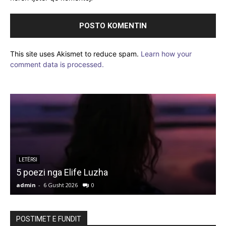
This site uses Akismet to reduce spam.
Learn how your
comment data is processed.
LETËRSI
5 poezi nga Elife Luzha
L
admin
-
6 Gusht 2026
0
a
POSTIMET E FUNDIT