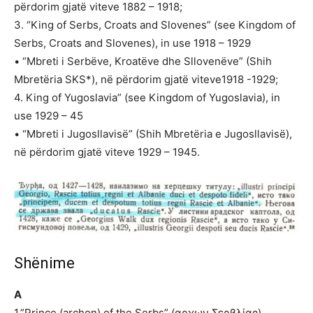
përdorim gjatë viteve 1882 – 1918;
3. “King of Serbs, Croats and Slovenes” (see Kingdom of
Serbs, Croats and Slovenes), in use 1918 – 1929
• “Mbreti i Serbëve, Kroatëve dhe Sllovenëve” (Shih
Mbretëria SKS*), në përdorim gjatë viteve1918 -1929;
4. King of Yugoslavia” (see Kingdom of Yugoslavia), in
use 1929 – 45
• “Mbreti i Jugosllavisë” (Shih Mbretëria e Jugosllavisë),
në përdorim gjatë viteve 1929 – 1945.
Shënime
A
1.”Prince (archon) of the Serbs” (αρχων Σερβλίας),