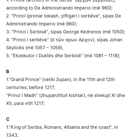
according to De Administrando Imperio (më 960);
2. “Princi (pronar tokash, çifligar) i serbëve”, sipas De
Administrando Imperio (më 960);
3. “Princi i Serbisë”, sipas George Kedrenos (më 1050);
4. “Princi i serbëve” (ὁ τῶν σρων Αρχον), sipas Johan
Skylicës (më 1057 – 1059),
5. “Ekzekutor i Duklës dhe Serbisë” (më 1081 – 1118);
B
1.”Grand Prince” (veliki župan), in the 11th and 12th
centuries; before 1217,
“Princi i Madh” (zhupan/titull kishtar), në shekujt XI dhe
XII, para vitit 1217;
C
1.”King of Serbia, Romans, Albania and the coast”, in
1343,