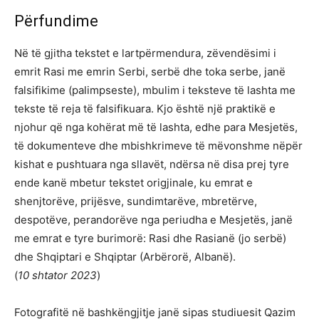
Përfundime
Në të gjitha tekstet e lartpërmendura, zëvendësimi i
emrit Rasi me emrin Serbi, serbë dhe toka serbe, janë
falsifikime (palimpseste), mbulim i teksteve të lashta me
tekste të reja të falsifikuara. Kjo është një praktikë e
njohur që nga kohërat më të lashta, edhe para Mesjetës,
të dokumenteve dhe mbishkrimeve të mëvonshme nëpër
kishat e pushtuara nga sllavët, ndërsa në disa prej tyre
ende kanë mbetur tekstet origjinale, ku emrat e
shenjtorëve, prijësve, sundimtarëve, mbretërve,
despotëve, perandorëve nga periudha e Mesjetës, janë
me emrat e tyre burimorë: Rasi dhe Rasianë (jo serbë)
dhe Shqiptari e Shqiptar (Arbërorë, Albanë).
(
10 shtator 2023
)
Fotografitë në bashkëngjitje janë sipas studiuesit Qazim