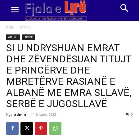
Kreu
Artikuj
Artikuj
Histori
SI U NDRYSHUAN EMRAT
DHE ZËVENDËSUAN TITUJT
E PRINCËRVE DHE
MBRETËRVE RASIANË E
ALBANË ME EMRA SLLAVË,
SERBË E JUGOSLLAVË
Nga
admin
-
11 Shtator 2023
0