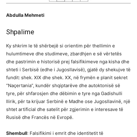
Abdulla Mehmeti
Shpalime
Ky shkrim le të shërbejë si orientim për thellimin e
hulumtimeve dhe studimeve, zbardhjen e së vërtetës
dhe pastrimin e historisë prej falsifikimeve nga kisha dhe
shteti i Serbisë (edhe i Jugosllavisë), gjatë dy shekujve të
fundit: shek. XIX dhe shek. XX, në frymën e planit sekret
“Naçertania”, kundër shqiptarëve dhe autoktonisë së
tyre, për shfarosjen dhe dëbimin e tyre nga Gadishulli
Ilirik, për ta krijuar Serbinë e Madhe ose Jugosllavinë, një
shtet artificial dhe satelit për zgjerimin e interesave të
Rusisë dhe Francës në Evropë.
Shembull
: Falsifikimi i emrit dhe identitetit të