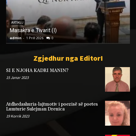
:
a
ARTIKUJ
Masakra e Tivarit (I)
admin
-
1 Prill 2026
0
a
Zgjedhur nga EditorI
SI E NJOHA KADRI MANIN?
15 Janar 2023
Atdhedashuria-lajtmotiv i poezisë së poetes
Lumturie Sulejman Drenica
19 Korrik 2023