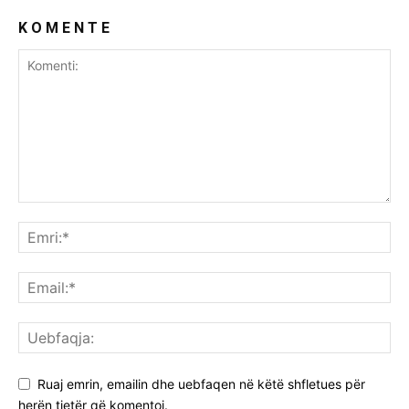
K O M E N T E
Ruaj emrin, emailin dhe uebfaqen në këtë shfletues për
herën tjetër që komentoj.