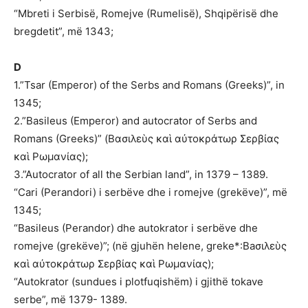
“Mbreti i Serbisë, Romejve (Rumelisë), Shqipërisë dhe
bregdetit”, më 1343;
D
1.”Tsar (Emperor) of the Serbs and Romans (Greeks)”, in
1345;
2.”Basileus (Emperor) and autocrator of Serbs and
Romans (Greeks)” (Bασιλεὺς καὶ αὐτoκράτωρ Σερβίας
καὶ Pωμανίας);
3.”Autocrator of all the Serbian land”, in 1379 – 1389.
“Cari (Perandori) i serbëve dhe i romejve (grekëve)”, më
1345;
“Basileus (Perandor) dhe autokrator i serbëve dhe
romejve (grekëve)”; (në gjuhën helene, greke*:Baσιλεὺς
καὶ αὐτoκράτωρ Σερβίας καὶ Pωμανίας);
“Autokrator (sundues i plotfuqishëm) i gjithë tokave
serbe”, më 1379- 1389.