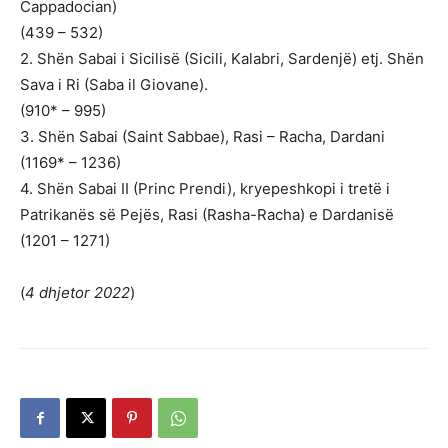
Cappadocian)
(439 – 532)
2. Shën Sabai i Sicilisë (Sicili, Kalabri, Sardenjë) etj. Shën
Sava i Ri (Saba il Giovane).
(910* – 995)
3. Shën Sabai (Saint Sabbae), Rasi – Racha, Dardani
(1169* – 1236)
4. Shën Sabai II (Princ Prendi), kryepeshkopi i tretë i
Patrikanës së Pejës, Rasi (Rasha-Racha) e Dardanisë
(1201 – 1271)
(
4 dhjetor 2022
)