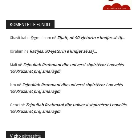
KOMENTET E FUNDIT
Zijait, në 90-vjetorin e lindjes së tij…
Xhavit.kabili@gmai.com
në
Razijes, 90-vjetorin e lindjes së saj…
Ibrahim
në
Zejnullah Rrahmani dhe universi shpirtëror i novelës
Mali
në
‘99 Rruzaret prej smaragdi
Zejnullah Rrahmani dhe universi shpirtëror i novelës
k.m
në
‘99 Rruzaret prej smaragdi
Zejnullah Rrahmani dhe universi shpirtëror i novelës
Genci
në
‘99 Rruzaret prej smaragdi
Vizito gjithashtu