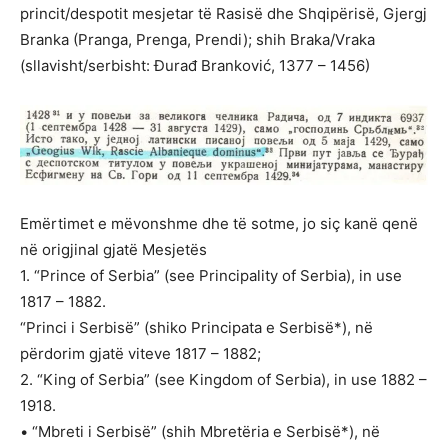
princit/despotit mesjetar të Rasisë dhe Shqipërisë, Gjergj
Branka (Pranga, Prenga, Prendi); shih Braka/Vraka
(sllavisht/serbisht: Đurađ Branković, 1377 – 1456)
Emërtimet e mëvonshme dhe të sotme, jo siç kanë qenë
në origjinal gjatë Mesjetës
1. “Prince of Serbia” (see Principality of Serbia), in use
1817 – 1882.
“Princi i Serbisë” (shiko Principata e Serbisë*), në
përdorim gjatë viteve 1817 – 1882;
2. “King of Serbia” (see Kingdom of Serbia), in use 1882 –
1918.
• “Mbreti i Serbisë” (shih Mbretëria e Serbisë*), në