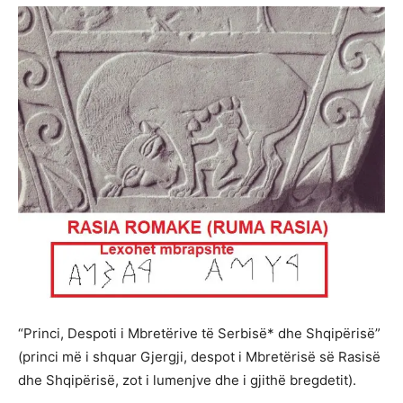
“Princi, Despoti i Mbretërive të Serbisë* dhe Shqipërisë”
(princi më i shquar Gjergji, despot i Mbretërisë së Rasisë
dhe Shqipërisë, zot i lumenjve dhe i gjithë bregdetit).