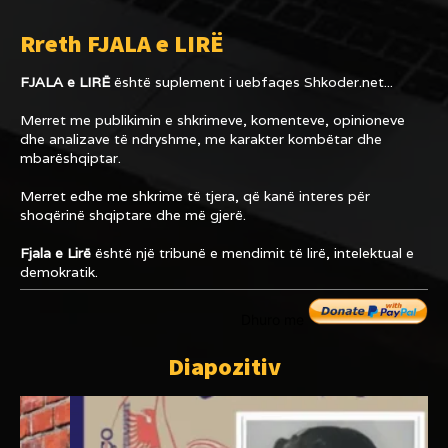
Rreth FJALA e LIRË
FJALA e LIRË
është suplement i uebfaqes
Shkoder.net...
Merret me publikimin e shkrimeve, komenteve, opinioneve
dhe analizave të ndryshme, me karakter kombëtar dhe
mbarëshqiptar.
Merret edhe me shkrime të tjera, që kanë interes për
shoqërinë shqiptare dhe më gjerë.
Fjala e Lirë
është një tribunë e mendimit të lirë, intelektual e
demokratik.
Dhuro me
Diapozitiv