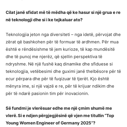
Cilat janë sfidat më të mëdha që ke hasur si një grua e re
në teknologji dhe si i ke tejkaluar ato?
Teknologjia jeton nga diversiteti – nga idetë, përvojat dhe
zërat që bashkohen për të formuar të ardhmen. Për mua
është e rëndësishme të jem kurioze, të kap mundësitë
dhe të punoj me njerëz, që sjellin perspektiva të
ndryshme. Në një fushë kaq dinamike dhe sfiduese si
teknologjia, vetëbesimi dhe guximi janë thelbësore për të
ecur përpara dhe për të fuqizuar të tjerët. Kjo është
mënyra ime, si një vajzë e re, për të krijuar ndikim dhe
për të ndarë pasionin tim për inovacionin.
Së fundmi je vlerësuar edhe me një çmim shumë me
vlerë. Si e ndjen përgjegjësinë që vjen me titullin “Top
Young Women Engineer of Germany 2025”?