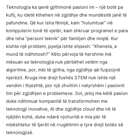
Teknologjia ka qenë gjithmonë pasioni im – një botë pa
kufij, ku idetë kthehen në zgjidhje dhe mundësitë janë të
pafundme. Që kur isha fëmijë, kam “hulumtuar” në
kompjuterin tonë të vjetër, kam shkruar programet e para
dhe isha “personi teknik” për familjen dhe miqtë. Kur
kishte një problem, pyetja ishte shpesh: “Xheneta, a
mund të ndihmosh?” Këto përvoja të hershme më
mësuan se teknologjia nuk përbëhet vetëm nga
algoritme, por, mbi të gjitha, nga zgjidhje që fuqizojnë
njerëzit. Rruga ime drejt fushës STEM nuk ishte një
vendim i thjeshtë, por një zhvillim i natyrshëm i pasionit
tim për zgjidhjen e problemeve. Sot, jetoj me këtë pasion
duke ndihmuar kompanitë të transformohen me
teknologji inovative,
AI
dhe zgjidhje
cloud
dhe në të
njëjtën kohë, duke ndarë njohuritë e mia për të
mbështetur të tjerët në rrugëtimin e tyre drejt botës së
teknologjisë.