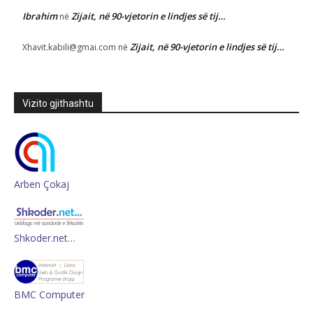
Ibrahim
Zijait, në 90-vjetorin e lindjes së tij…
në
Zijait, në 90-vjetorin e lindjes së tij…
Xhavit.kabili@gmai.com
në
Vizito gjithashtu
Arben Çokaj
Shkoder.net…
BMC Computer