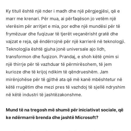
Ky titull është një nder i madh dhe një përgjegjësi, që e
marr me krenari. Për mua, ai përfaqëson jo vetëm një
vlerësim për arritjet e mia, por edhe një mundësi për të
frymëzuar dhe fuqizuar të tjerët veçanërisht gratë dhe
vajzat e reja, që ëndërrojnë për një karrierë në teknologji.
Teknologjia është gjuha jonë universale ajo lidh,
transformon dhe fuqizon. Prandaj, e shoh këtë çmim si
një thirrje për të vazhduar të përmirësohem, të jem
kurioze dhe të krijoj ndikim të qëndrueshëm. Jam
mirënjohëse për të gjithë ata që më kanë mbështetur në
këtë rrugëtim dhe mezi pres të vazhdoj të sjellë ndryshim
në këtë industri të jashtëzakonshme.
Mund të na tregosh më shumë për iniciativat sociale, që
ke ndërmarrë brenda dhe jashtë Microsoft?