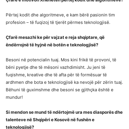
Përtej kodit dhe algoritmeve, e kam bërë pasionin tim
profesion – të fuqizoj të tjerët përmes teknologjisë.
Çfarë mesazhi ke për vajzat e reja shqiptare, që
ëndërrojnë të hyjnë në botën e teknologjisë?
Besoni në potencialin tuaj. Mos kini frikë të provoni, të
bëni pyetje dhe të mësoni vazhdimisht. Ju jeni të
fuqishme, kreative dhe të afta për të formësuar të
ardhmen dhe bota e teknologjisë ka nevojë për zërin tuaj.
Bëhuni të guximshme dhe besoni se gjithçka është e
mundur!
Si mendon se mund të ndërtojmë ura mes diasporës dhe
talenteve në Shqipëri e Kosovë në fushën e
teknologjisë?