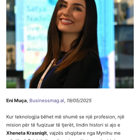
Eni Muça
,
Businessmag.al
,
19/05/2025
Kur teknologjia bëhet më shumë se një profesion, një
mision për të fuqizuar të tjerët, lindin histori si ajo e
Xheneta Krasniqit
, vajzës shqiptare nga Mynihu me