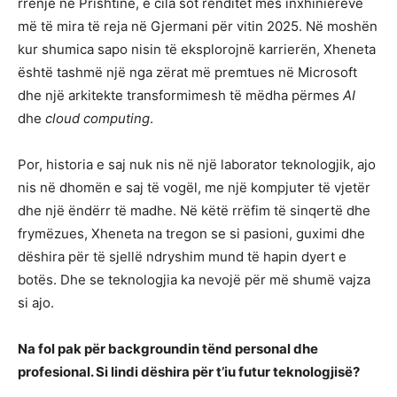
rrënjë në Prishtinë, e cila sot renditet mes inxhiniereve
më të mira të reja në Gjermani për vitin 2025. Në moshën
kur shumica sapo nisin të eksplorojnë karrierën, Xheneta
është tashmë një nga zërat më premtues në Microsoft
dhe një arkitekte transformimesh të mëdha përmes
AI
dhe
cloud computing
.
Por, historia e saj nuk nis në një laborator teknologjik, ajo
nis në dhomën e saj të vogël, me një kompjuter të vjetër
dhe një ëndërr të madhe. Në këtë rrëfim të sinqertë dhe
frymëzues, Xheneta na tregon se si pasioni, guximi dhe
dëshira për të sjellë ndryshim mund të hapin dyert e
botës. Dhe se teknologjia ka nevojë për më shumë vajza
si ajo.
Na fol pak për backgroundin tënd personal dhe
profesional. Si lindi dëshira për t’iu futur teknologjisë?