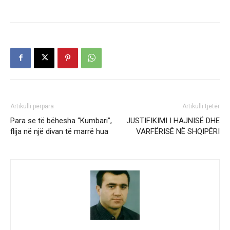
Artikulli përpara
Artikulli tjetër
Para se të bëhesha “Kumbari”,
JUSTIFIKIMI I HAJNISË DHE
flija në një divan të marrë hua
VARFËRISË NË SHQIPËRI