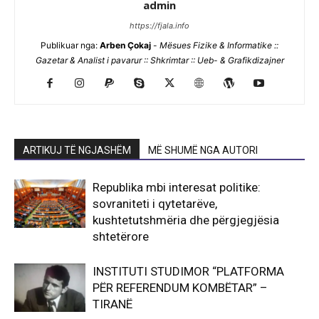
admin
https://fjala.info
Publikuar nga:
Arben Çokaj
-
Mësues Fizike & Informatike ::
Gazetar & Analist i pavarur :: Shkrimtar :: Ueb- & Grafikdizajner
ARTIKUJ TË NGJASHËM
MË SHUMË NGA AUTORI
Republika mbi interesat politike:
sovraniteti i qytetarëve,
kushtetutshmëria dhe përgjegjësia
shtetërore
INSTITUTI STUDIMOR “PLATFORMA
PËR REFERENDUM KOMBËTAR” –
TIRANË