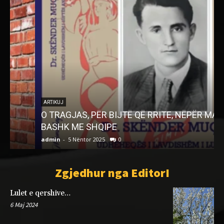
ARTIKUJ
O TRAGJAS, PËR BIJTË QË RRITE, NËPËR MALE
BASHK ME SHQIPE
admin
-
5 Nëntor 2025
0
a
Zgjedhur nga EditorI
Lulet e qershive…
6 Maj 2024