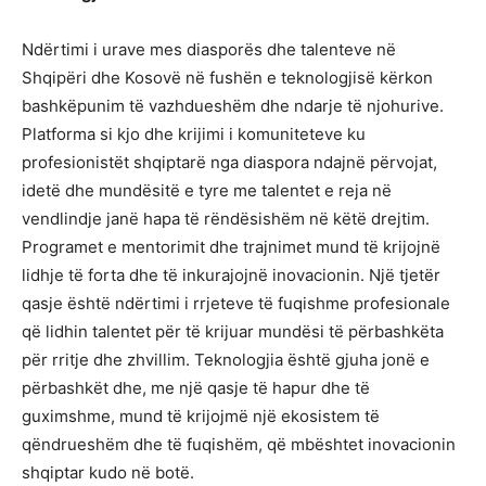
Ndërtimi i urave mes diasporës dhe talenteve në
Shqipëri dhe Kosovë në fushën e teknologjisë kërkon
bashkëpunim të vazhdueshëm dhe ndarje të njohurive.
Platforma si kjo dhe krijimi i komuniteteve ku
profesionistët shqiptarë nga diaspora ndajnë përvojat,
idetë dhe mundësitë e tyre me talentet e reja në
vendlindje janë hapa të rëndësishëm në këtë drejtim.
Programet e mentorimit dhe trajnimet mund të krijojnë
lidhje të forta dhe të inkurajojnë inovacionin. Një tjetër
qasje është ndërtimi i rrjeteve të fuqishme profesionale
që lidhin talentet për të krijuar mundësi të përbashkëta
për rritje dhe zhvillim. Teknologjia është gjuha jonë e
përbashkët dhe, me një qasje të hapur dhe të
guximshme, mund të krijojmë një ekosistem të
qëndrueshëm dhe të fuqishëm, që mbështet inovacionin
shqiptar kudo në botë.