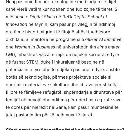
Ndaj pasionin tim për teknologjinë me bindjen se dijet
kanë vlerë vetëm kur ndahen dhe fuqizojnë të tjerët. Si
mësuese e
Digital Skills
në
ReDi Digital School of
Innovation
në Mynih, kam pasur privilegjin të ndihmoj
gratë me histori migrimi të fitojnë aftësi thelbësore
dixhitale. Si mentore në programe si
SkillHer AI Initiative
dhe
Women in Business
në universitetin tim
alma mater
LMU
, mbështes vajzat e reja, që ndjekin karrierat e tyre
në fushat STEM, duke i inkurajuar të besojnë në
potencialin e tyre dhe të ndjekin pasionet e tyre. Jashtë
botës së teknologjisë, përmes projekteve sociale si
dhurimi i materialeve shkollore dhe librave për shkollat
fillore të fëmijëve refugjatë, shpërndarja e dhuratave për
fëmijët në nevojë dhe ndihma për ndërtimin e protezave
të dorës për njerëzit në Gana, kam pasur mundësinë të
jetoj pasionin tim për të ndihmuar të tjerët.
Çfarë e motivon Xhenetën përtej kodit dhe algoritmeve?