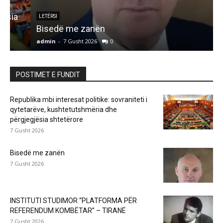
LETËRSI
Bisedë me zanën
admin
-
7 Gusht 2026
0
a
POSTIMET E FUNDIT
Republika mbi interesat politike: sovraniteti i
qytetarëve, kushtetutshmëria dhe
përgjegjësia shtetërore
7 Gusht 2026
Bisedë me zanën
7 Gusht 2026
INSTITUTI STUDIMOR “PLATFORMA PËR
REFERENDUM KOMBËTAR” – TIRANË
7 Gusht 2026