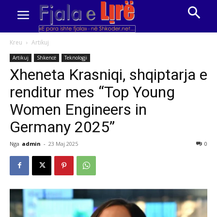
Kreu
Artikuj
Artikuj
Shkencë
Teknologji
Xheneta Krasniqi, shqiptarja e
renditur mes “Top Young
Women Engineers in
Germany 2025”
Nga
admin
-
23 Maj 2025
0