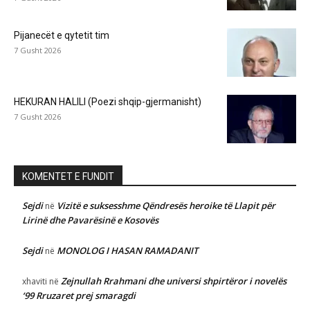
Pijanecët e qytetit tim
7 Gusht 2026
HEKURAN HALILI (Poezi shqip-gjermanisht)
7 Gusht 2026
KOMENTET E FUNDIT
Sejdi
Vizitë e suksesshme Qëndresës heroike të Llapit për
në
Lirinë dhe Pavarësinë e Kosovës
Sejdi
MONOLOG I HASAN RAMADANIT
në
Zejnullah Rrahmani dhe universi shpirtëror i novelës
xhaviti
në
‘99 Rruzaret prej smaragdi