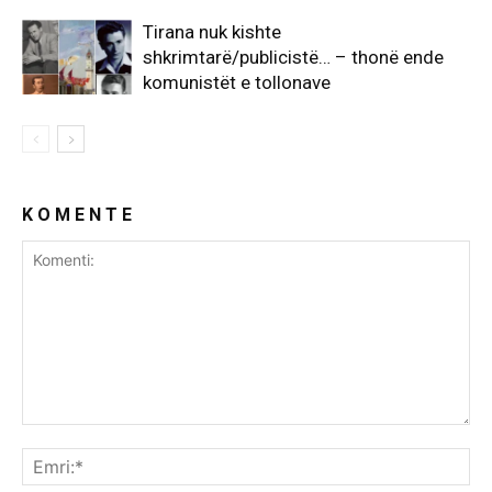
Tirana nuk kishte
shkrimtarë/publicistë… – thonë ende
komunistët e tollonave
K O M E N T E