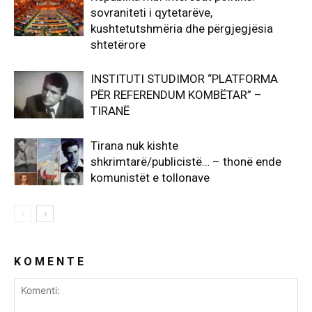
sovraniteti i qytetarëve,
kushtetutshmëria dhe përgjegjësia
shtetërore
INSTITUTI STUDIMOR “PLATFORMA
PËR REFERENDUM KOMBËTAR” –
TIRANË
Tirana nuk kishte
shkrimtarë/publicistë… – thonë ende
komunistët e tollonave
K O M E N T E