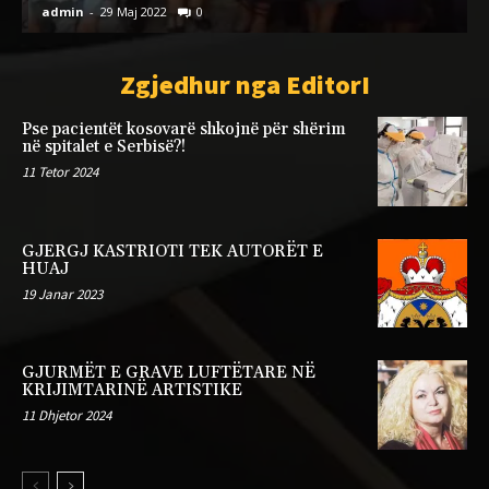
admin
-
29 Maj 2022
0
a
Zgjedhur nga EditorI
Pse pacientët kosovarë shkojnë për shërim
në spitalet e Serbisë?!
11 Tetor 2024
GJERGJ KASTRIOTI TEK AUTORËT E
HUAJ
19 Janar 2023
GJURMËT E GRAVE LUFTËTARE NË
KRIJIMTARINË ARTISTIKE
11 Dhjetor 2024