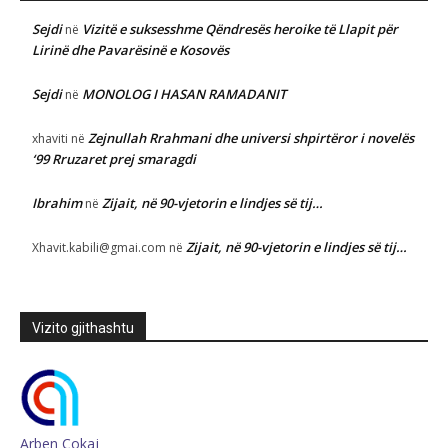
Sejdi
Vizitë e suksesshme Qëndresës heroike të Llapit për
në
Lirinë dhe Pavarësinë e Kosovës
Sejdi
MONOLOG I HASAN RAMADANIT
në
Zejnullah Rrahmani dhe universi shpirtëror i novelës
xhaviti
në
‘99 Rruzaret prej smaragdi
Ibrahim
Zijait, në 90-vjetorin e lindjes së tij…
në
Zijait, në 90-vjetorin e lindjes së tij…
Xhavit.kabili@gmai.com
në
Vizito gjithashtu
Arben Çokaj