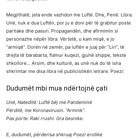
Megjithatë, jeta ende vazhdon me Luftë. Dhe, Penë. Libra.
Unë, nuk e dua Luftën, por ju e doni për të grabitur poste
partiake dhe pasuri. Propagandën, dhe afirmimin si
personazhe nëpër libra. Vërtetë, u kam miqë, e jo
“armiqë”. Dorën në zemër, pa luftën e juaj për “Liri”, të
drejta të barabarta, flamur kuqezi, gjuhë shqipe, tekste
shkollore… Arsim, dhe kulturë, as unë nuk do të isha
shkrimtar me disa libra në publicistikën letrare. Poezi:
Dudumët mbi mua ndërtojnë çati
Unë, Nateditë: Luftë bëj me Pandeminë
Përditë, me Koronavirusin. ”Armnik”.
Pas porte: Raki rrushi. Gra besnike.
E, dudumët, përderisa shkruaj Poezi erotike