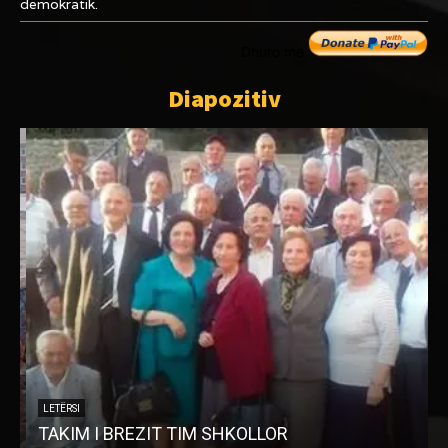
demokratik.
Dhuro me
Diapozitiv
LETËRSI
TAKIM I BREZIT TIM SHKOLLOR
A