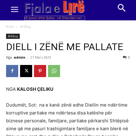
Kreu
Artikuj
Artikuj
DIELL I ZËNË ME PALLATE
Nga
admin
-
27 Mars 2023
0
NGA
KALOSH ҪELIKU
Dudumët, Sot: na e kanë zënë edhe Diellin me ndërtime
korruptive partiake me ndërtesa disa katëshe për
biznese personale, familjare, partiake përkarshi Shtëpisë
sime që me pasuri trashigimtare familjare e kam blerë në