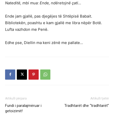
Nateditë, mbi mua: Ende, ndëretojnë çati…
Ende jam gjallë, pas djegëjes të Shtëpisë Babait.
Bibliotekën, poashtu e kam gjallë me libra nëpër Botë.
Lufta vazhdon me Penë.
Edhe pse, Diellin ma keni zënë me pallate…
Artikulli përpara
Artikulli tjetër
Fundi i paralajmëruar i
Tradhtarët dhe “tradhtarët”
getoizimit!