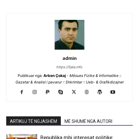
admin
https://fjala.info
Publikuar nga:
Arben Çokaj
-
Mësues Fizike & Informatike ::
Gazetar & Analist i pavarur :: Shkrimtar :: Ueb- & Grafikdizajner
ARTIKUJ TË NGJASHËM
MË SHUMË NGA AUTORI
Republika mbi interesat politike: