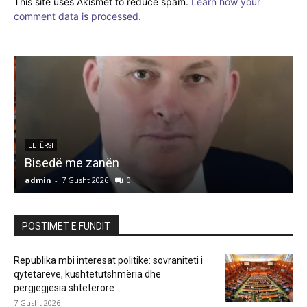
This site uses Akismet to reduce spam.
Learn how your
comment data is processed.
LETËRSI
Bisedë me zanën
admin
-
7 Gusht 2026
0
a
POSTIMET E FUNDIT
Republika mbi interesat politike: sovraniteti i
qytetarëve, kushtetutshmëria dhe
përgjegjësia shtetërore
7 Gusht 2026