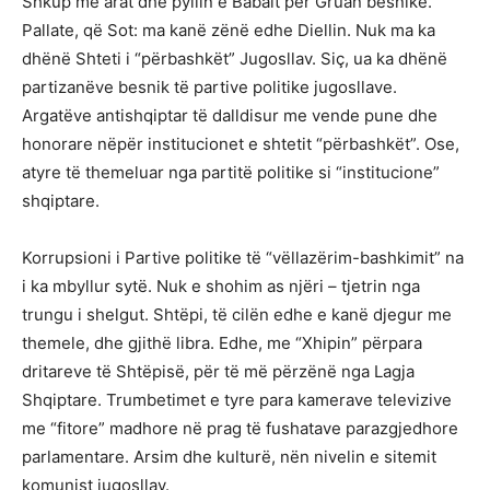
Shkup me arat dhe pyllin e Babait për Gruan besnike.
Pallate, që Sot: ma kanë zënë edhe Diellin. Nuk ma ka
dhënë Shteti i “përbashkët” Jugosllav. Siç, ua ka dhënë
partizanëve besnik të partive politike jugosllave.
Argatëve antishqiptar të dalldisur me vende pune dhe
honorare nëpër institucionet e shtetit “përbashkët”. Ose,
atyre të themeluar nga partitë politike si “institucione”
shqiptare.
Korrupsioni i Partive politike të “vëllazërim-bashkimit” na
i ka mbyllur sytë. Nuk e shohim as njëri – tjetrin nga
trungu i shelgut. Shtëpi, të cilën edhe e kanë djegur me
themele, dhe gjithë libra. Edhe, me “Xhipin” përpara
dritareve të Shtëpisë, për të më përzënë nga Lagja
Shqiptare. Trumbetimet e tyre para kamerave televizive
me “fitore” madhore në prag të fushatave parazgjedhore
parlamentare. Arsim dhe kulturë, nën nivelin e sitemit
komunist jugosllav.