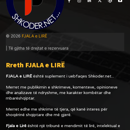
© 2026
FJALA e LIRË
| Të gjitha të drejtat e rezervuara
Rreth FJALA e LIRË
FJALA e LIRË
është suplement i uebfaqes
Shkoder.net...
Merret me publikimin e shkrimeve, komenteve, opinioneve
dhe analizave të ndryshme, me karakter kombëtar dhe
mbarëshqiptar.
Merret edhe me shkrime të tjera, që kanë interes për
shoqërinë shqiptare dhe më gjerë.
Fjala e Lirë
është një tribunë e mendimit të lirë, intelektual e