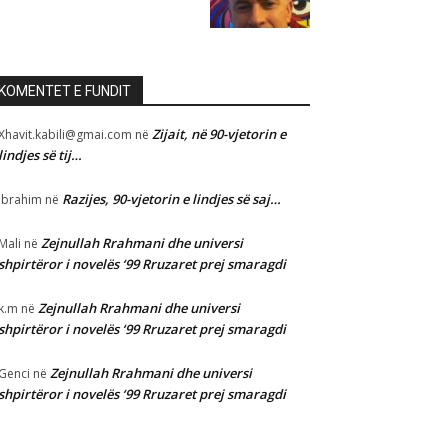
KOMENTET E FUNDIT
Zijait, në 90-vjetorin e
Xhavit.kabili@gmai.com
në
lindjes së tij…
Razijes, 90-vjetorin e lindjes së saj…
Ibrahim
në
Zejnullah Rrahmani dhe universi
Mali
në
shpirtëror i novelës ‘99 Rruzaret prej smaragdi
Zejnullah Rrahmani dhe universi
k.m
në
shpirtëror i novelës ‘99 Rruzaret prej smaragdi
Zejnullah Rrahmani dhe universi
Genci
në
shpirtëror i novelës ‘99 Rruzaret prej smaragdi