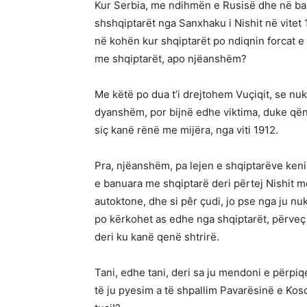
Kur Serbia, me ndihmën e Rusisë dhe në 
shshqiptarët nga Sanxhaku i Nishit në vitet
në kohën kur shqiptarët po ndiqnin forcat e
me shqiptarët, apo njëanshëm?
Me këtë po dua t’i drejtohem Vuçiqit, se nu
dyanshëm, por bijnë edhe viktima, duke qëndr
siç kanë rënë me mijëra, nga viti 1912.
Pra, njëanshëm, pa lejen e shqiptarëve keni 
e banuara me shqiptarë deri përtej Nishit m
autoktone, dhe si pêr çudi, jo pse nga ju n
po kërkohet as edhe nga shqiptarët, përveç 
deri ku kanë qenë shtrirë.
Tani, edhe tani, deri sa ju mendoni e përpi
të ju pyesim a të shpallim Pavarësinë e Kos