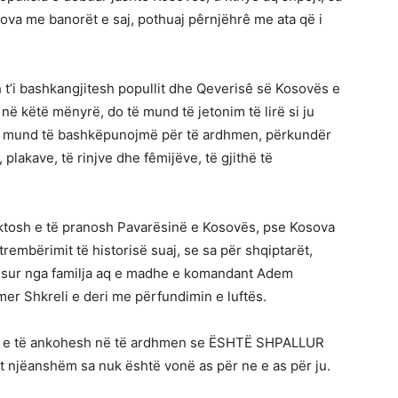
ova me banorët e saj, pothuaj pêrnjëhrê me ata që i
 t’i bashkangjitesh popullit dhe Qeverisê së Kosovës e
këtë mënyrë, do të mund të jetonim të lirë si ju
ë mund të bashkëpunojmë për të ardhmen, përkundër
 plakave, të rinjve dhe fêmijëve, të gjithë të
lektosh e të pranosh Pavarësinë e Kosovës, pse Kosova
embërimit të historisë suaj, se sa për shqiptarët,
 nisur nga familja aq e madhe e komandant Adem
Ymer Shkreli e deri me përfundimin e luftës.
ash e të ankohesh në të ardhmen se ËSHTË SHPALLUR
njëanshëm sa nuk është vonë as për ne e as për ju.