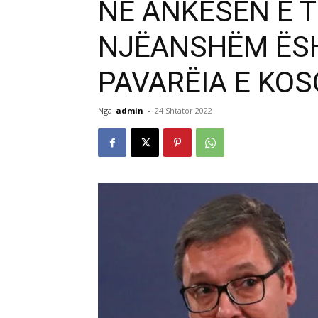
NË ANKESËN E TI
NJËANSHËM ËS
PAVARËIA E KO
Nga
admin
-
24 Shtator 2022