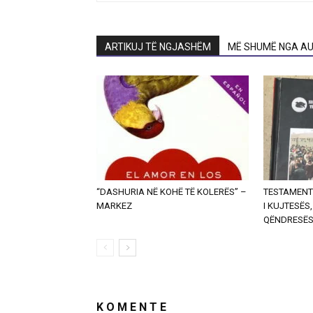
ARTIKUJ TË NGJASHËM
MË SHUMË NGA AU
“DASHURIA NË KOHË TË KOLERËS” –
TESTAMENT
MARKEZ
I KUJTESËS
QËNDRESË
K O M E N T E