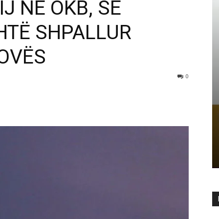
J NË OKB, SE
HTË SHPALLUR
SOVËS
0