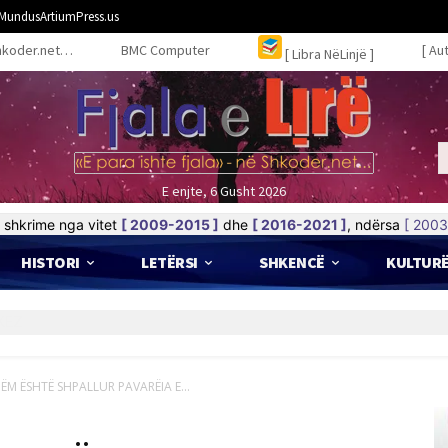
MundusArtiumPress.us
hkoder.net…
BMC Computer
[ Au
[ Libra NëLinjë ]
E enjte, 6 Gusht 2026
shkrime nga vitet
[ 2009-2015 ]
dhe
[ 2016-2021 ]
, ndërsa
[ 2003
HISTORI
LETËRSI
SHKENCË
KULTUR
HËM ËSHTË SHPALLUR PAVARËIA E...