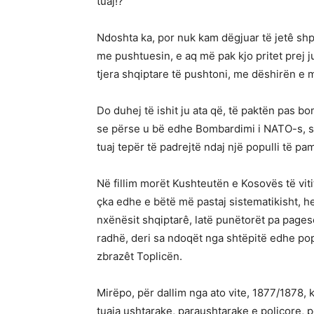
tuaj!?
Ndoshta ka, por nuk kam dëgjuar të jetê shp
me pushtuesin, e aq më pak kjo pritet prej 
tjera shqiptare të pushtoni, me dëshirën e m
Do duhej të ishit ju ata që, të paktën pas 
se përse u bë edhe Bombardimi i NATO-s, sa 
tuaj tepër të padrejtë ndaj një populli të p
Në fillim morët Kushteutën e Kosovës të viti
çka edhe e bëtë më pastaj sistematikisht, he
nxënësit shqiptarê, latë punëtorët pa page
radhë, deri sa ndoqët nga shtëpitë edhe popu
zbrazêt Toplicën.
Mirëpo, për dallim nga ato vite, 1877/1878,
tuaja ushtarake, paraushtarake e policore, p