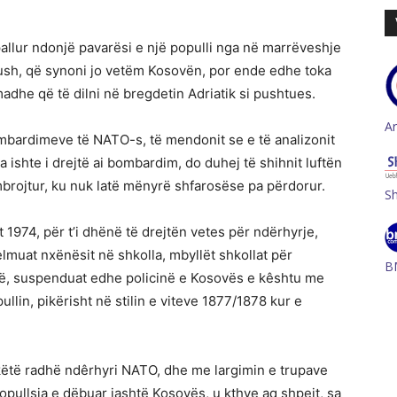
allur ndonjë pavarësi e një populli nga në marrëveshje
jush, që synoni jo vetëm Kosovën, por ende edhe toka
adhe që të dilni në bregdetin Adriatik si pushtues.
A
bombardimeve të NATO-s, të mendonit se e të analizonit
ishte i drejtë ai bombardim, do duhej të shihnit luftën
ambrojtur, ku nuk latë mënyrë shfarosëse pa përdorur.
S
t 1974, për t’i dhënë të drejtën vetes për ndërhyrje,
lmuat nxënësit në shkolla, mbyllët shkollat për
B
së, suspenduat edhe policinë e Kosovës e kêshtu me
llin, pikërisht në stilin e viteve 1877/1878 kur e
 këtë radhë ndêrhyri NATO, dhe me largimin e trupave
opullsia e dëbuar jashtë Kosovës, u kthye aq shpejt, sa