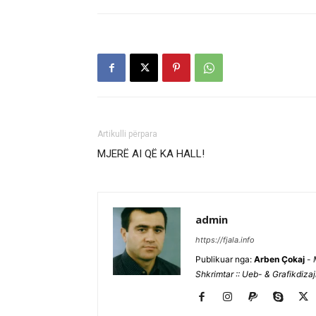
Artikulli përpara
MJERË AI QË KA HALL!
admin
https://fjala.info
Publikuar nga:
Arben Çokaj
-
Shkrimtar :: Ueb- & Grafikdiza