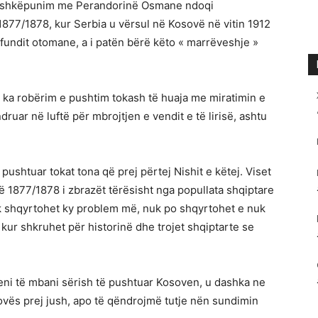
bashkëpunim me Perandorinë Osmane ndoqi
 1877/1878, kur Serbia u vërsul në Kosovë në vitin 1912
 fundit otomane, a i patën bërë këto « marrëveshje »
k ka robërim e pushtim tokash të huaja me miratimin e
uar në luftë për mbrojtjen e vendit e të lirisë, ashtu
pushtuar tokat tona që prej përtej Nishit e këtej. Viset
ë 1877/1878 i zbrazët tërësisht nga popullata shqiptare
uk shqyrtohet ky problem më, nuk po shqyrtohet e nuk
kur shkruhet për historinë dhe trojet shqiptarte se
qeni të mbani sërish të pushtuar Kosoven, u dashka ne
ovës prej jush, apo të qëndrojmë tutje nën sundimin