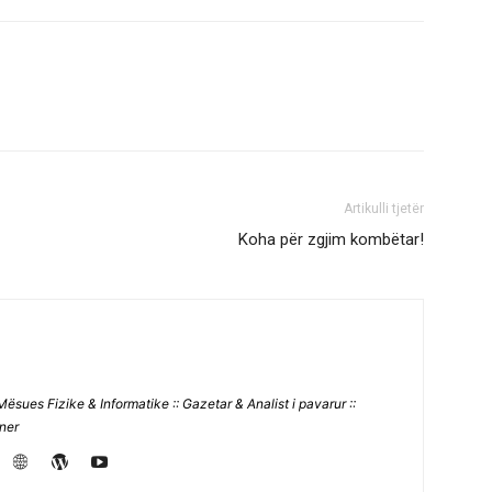
Artikulli tjetër
Koha për zgjim kombëtar!
Mësues Fizike & Informatike :: Gazetar & Analist i pavarur ::
jner