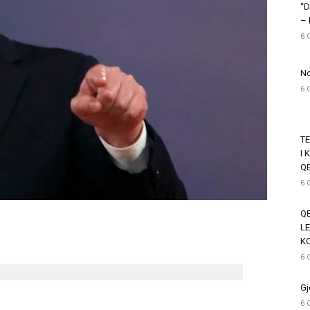
“D
–
6 
Nd
6 
T
I 
Q
6 
QE
LE
K
6 
Gj
6 