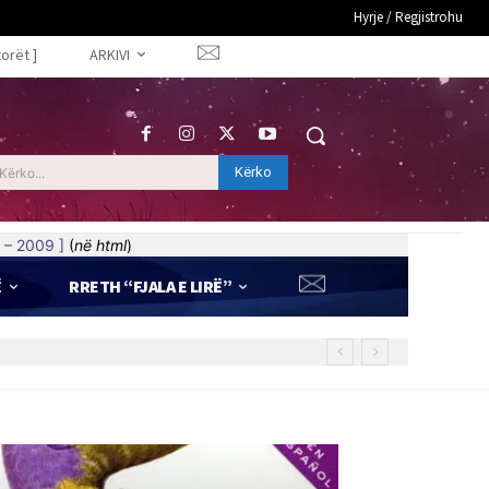
Hyrje / Regjistrohu
torët ]
ARKIVI
Kërko
Kërko...
 – 2009 ]
(
në html
)
Ë
RRETH “FJALA E LIRË”