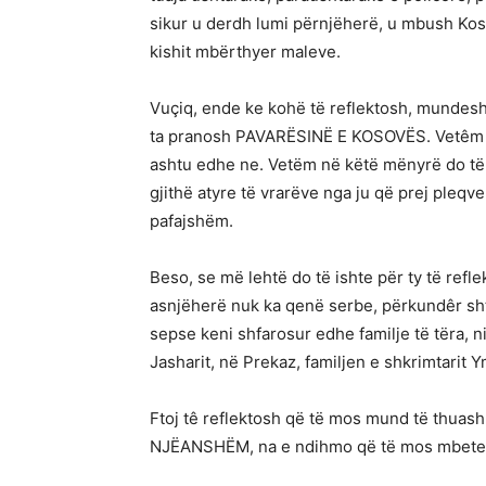
sikur u derdh lumi përnjëherë, u mbush Kos
kishit mbërthyer maleve.
Vuçiq, ende ke kohë të reflektosh, mundesh
ta pranosh PAVARËSINË E KOSOVËS. Vetêm në 
ashtu edhe ne. Vetëm në këtë mënyrë do t
gjithë atyre të vrarëve nga ju që prej pleqve,
pafajshëm.
Beso, se më lehtë do të ishte për ty të ref
asnjëherë nuk ka qenë serbe, përkundêr shtr
sepse keni shfarosur edhe familje të tëra,
Jasharit, në Prekaz, familjen e shkrimtarit 
Ftoj tê reflektosh që të mos mund të thu
NJËANSHËM, na e ndihmo që të mos mbetet 