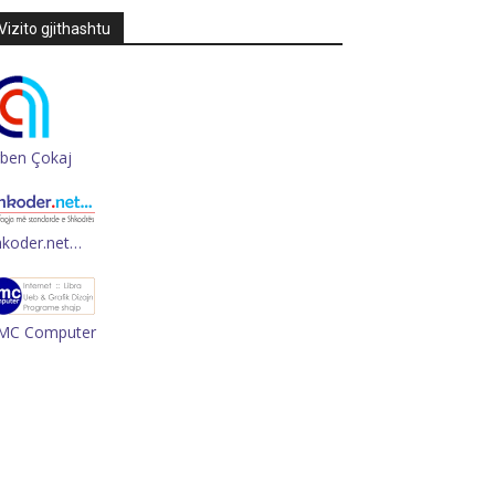
Vizito gjithashtu
rben Çokaj
hkoder.net…
MC Computer