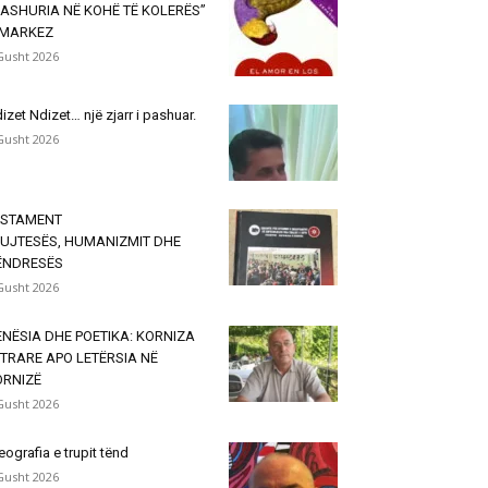
ASHURIA NË KOHË TË KOLERËS”
 MARKEZ
Gusht 2026
izet Ndizet… një zjarr i pashuar.
Gusht 2026
ESTAMENT
KUJTESËS, HUMANIZMIT DHE
ËNDRESËS
Gusht 2026
NËSIA DHE POETIKA: KORNIZA
TRARE APO LETËRSIA NË
ORNIZË
Gusht 2026
eografia e trupit tënd
Gusht 2026