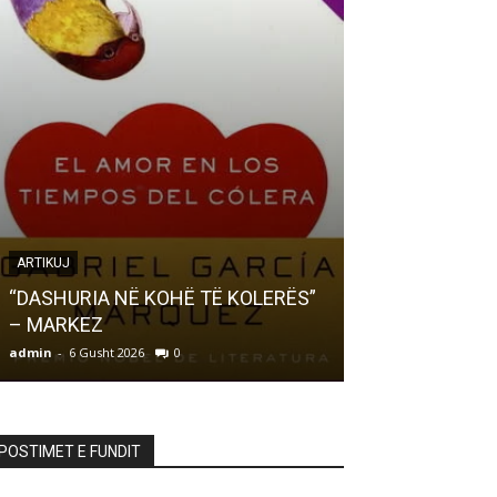
ARTIKUJ
LETËRSI
“DASHURIA NË KOHË TË KOLERËS”
– MARKEZ
Ndizet Ndizet… 
admin
-
6 Gusht 2026
0
admin
-
6 Gusht 20
POSTIMET E FUNDIT