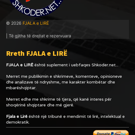
© 2026
FJALA e LIRË
| Të gjitha të drejtat e rezervuara
Rreth FJALA e LIRË
FJALA e LIRË
është suplement i uebfaqes
Shkoder.net...
Merret me publikimin e shkrimeve, komenteve, opinioneve
dhe analizave të ndryshme, me karakter kombëtar dhe
mbarëshqiptar.
Merret edhe me shkrime të tjera, që kanë interes për
shoqërinë shqiptare dhe më gjerë.
Fjala e Lirë
është një tribunë e mendimit të lirë, intelektual e
demokratik.