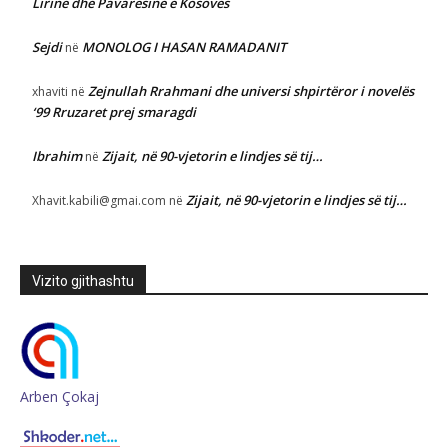
Lirinë dhe Pavarësinë e Kosovës
Sejdi
MONOLOG I HASAN RAMADANIT
në
Zejnullah Rrahmani dhe universi shpirtëror i novelës
xhaviti
në
‘99 Rruzaret prej smaragdi
Ibrahim
Zijait, në 90-vjetorin e lindjes së tij…
në
Zijait, në 90-vjetorin e lindjes së tij…
Xhavit.kabili@gmai.com
në
Vizito gjithashtu
Arben Çokaj