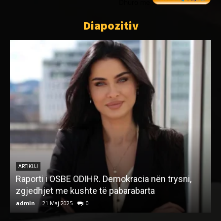
Dhuro me
Diapozitiv
ARTIKUJ
Raporti i OSBE ODIHR. Demokracia nën trysni,
zgjedhjet me kushte të pabarabarta
admin
-
21 Maj 2025
0
a