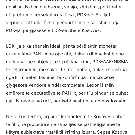
ngjallur dyshimin e bazuar, se ajo, sërishmi, po kthehet
në prehrin e persekutores të saj, PDK-së. Sjelljet,
veprimet aktuale, flasin për vartësinë e serishme nga
PDK-ja, përgjakëse e LDK-së dhe e Kosovës.
LDK- ja e ka shansin ideal, për ta bërë aktin atdhetar,
duke e lënë PAN-in në opozitë, duke u dhënë kohë dhe
ndihmuar që subjektet e tij në koalicion, PDK-AAK-NISMA
të reformohen, më saktë, të riformohen, duke u spastruar
nga kriminelët, tashmë, të konfirfmuar me procese
gjyqësore vendore e ndërkombëtare. Lexoni listën
emërore të deputetëve të PAN-it, për t`u bindur se duhet
një “fshesë e hekurt”, për këtë pastrim të domosdoshëm.
Në të kundërtën, organet kompetente të Kosovës duhet
të fillojnë procedurën e shpalljes së jashtëligjshme të
këtyre subjekteve rrastë të kriminalizuara. Sepse Kosova