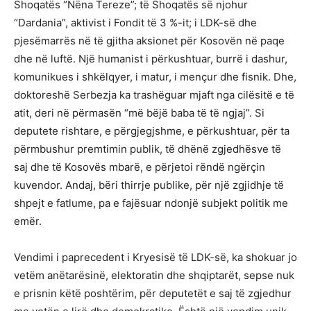
Shoqatës “Nëna Tereze”; të Shoqatës së njohur
“Dardania”, aktivist i Fondit të 3 %-it; i LDK-së dhe
pjesëmarrës në të gjitha aksionet për Kosovën në paqe
dhe në luftë. Një humanist i përkushtuar, burrë i dashur,
komunikues i shkëlqyer, i matur, i mençur dhe fisnik. Dhe,
doktoreshë Serbezja ka trashëguar mjaft nga cilësitë e të
atit, deri në përmasën “më bëjë baba të të ngjaj”. Si
deputete rishtare, e përgjegjshme, e përkushtuar, për ta
përmbushur premtimin publik, të dhënë zgjedhësve të
saj dhe të Kosovës mbarë, e përjetoi rëndë ngërçin
kuvendor. Andaj, bëri thirrje publike, për një zgjidhje të
shpejt e fatlume, pa e fajësuar ndonjë subjekt politik me
emër.
Vendimi i paprecedent i Kryesisë të LDK-së, ka shokuar jo
vetëm anëtarësinë, elektoratin dhe shqiptarët, sepse nuk
e prisnin këtë poshtërim, për deputetët e saj të zgjedhur