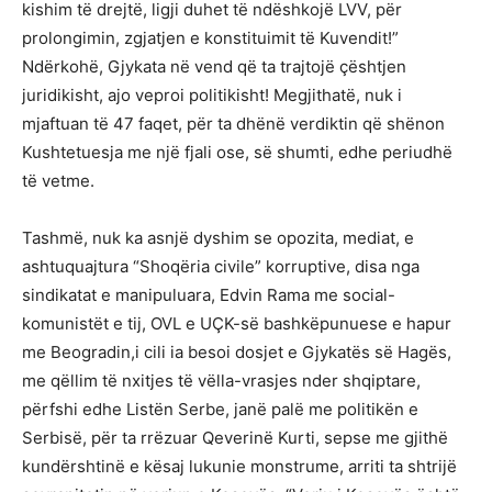
kishim të drejtë, ligji duhet të ndëshkojë LVV, për
prolongimin, zgjatjen e konstituimit të Kuvendit!”
Ndërkohë, Gjykata në vend që ta trajtojë çështjen
juridikisht, ajo veproi politikisht! Megjithatë, nuk i
mjaftuan të 47 faqet, për ta dhënë verdiktin që shënon
Kushtetuesja me një fjali ose, së shumti, edhe periudhë
të vetme.
Tashmë, nuk ka asnjë dyshim se opozita, mediat, e
ashtuquajtura “Shoqëria civile” korruptive, disa nga
sindikatat e manipuluara, Edvin Rama me social-
komunistët e tij, OVL e UÇK-së bashkëpunuese e hapur
me Beogradin,i cili ia besoi dosjet e Gjykatës së Hagës,
me qëllim të nxitjes të vëlla-vrasjes nder shqiptare,
përfshi edhe Listën Serbe, janë palë me politikën e
Serbisë, për ta rrëzuar Qeverinë Kurti, sepse me gjithë
kundërshtinë e kësaj lukunie monstrume, arriti ta shtrijë