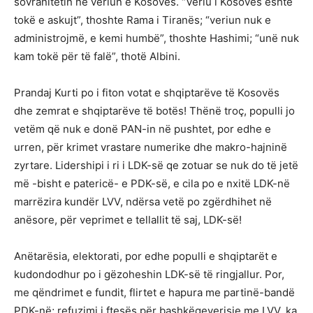
sovranitetin në veriun e Kosovës. “Veriu i Kosovës është
tokë e askujt”, thoshte Rama i Tiranës; “veriun nuk e
administrojmë, e kemi humbë”, thoshte Hashimi; “unë nuk
kam tokë për të falë”, thotë Albini.
Prandaj Kurti po i fiton votat e shqiptarëve të Kosovës
dhe zemrat e shqiptarëve të botës! Thënë troç, populli jo
vetëm që nuk e donë PAN-in në pushtet, por edhe e
urren, për krimet vrastare numerike dhe makro-hajninë
zyrtare. Lidershipi i ri i LDK-së qe zotuar se nuk do të jetë
më -bisht e patericë- e PDK-së, e cila po e nxitë LDK-në
marrëzira kundër LVV, ndërsa vetë po zgërdhihet në
anësore, për veprimet e tellallit të saj, LDK-së!
Anëtarësia, elektorati, por edhe populli e shqiptarët e
kudondodhur po i gëzoheshin LDK-së të ringjallur. Por,
me qëndrimet e fundit, flirtet e hapura me partinë-bandë
PDK-në; refuzimi i ftesës për bashkëqeverisje me LVV, ka