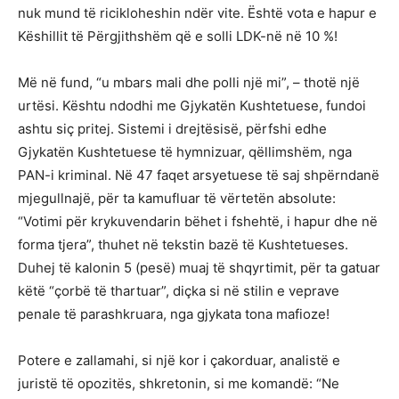
nuk mund të ricikloheshin ndër vite. Është vota e hapur e
Këshillit të Përgjithshëm që e solli LDK-në në 10 %!
Më në fund, “u mbars mali dhe polli një mi”, – thotë një
urtësi. Kështu ndodhi me Gjykatën Kushtetuese, fundoi
ashtu siç pritej. Sistemi i drejtësisë, përfshi edhe
Gjykatën Kushtetuese të hymnizuar, qëllimshëm, nga
PAN-i kriminal. Në 47 faqet arsyetuese të saj shpërndanë
mjegullnajë, për ta kamufluar të vërtetën absolute:
“Votimi për krykuvendarin bëhet i fshehtë, i hapur dhe në
forma tjera”, thuhet në tekstin bazë të Kushtetueses.
Duhej të kalonin 5 (pesë) muaj të shqyrtimit, për ta gatuar
këtë “çorbë të thartuar”, diçka si në stilin e veprave
penale të parashkruara, nga gjykata tona mafioze!
Potere e zallamahi, si një kor i çakorduar, analistë e
juristë të opozitës, shkretonin, si me komandë: “Ne