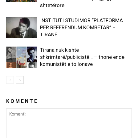
shtetërore
INSTITUTI STUDIMOR “PLATFORMA
PËR REFERENDUM KOMBËTAR” –
TIRANË
Tirana nuk kishte
shkrimtarë/publicistë… – thonë ende
komunistët e tollonave
K O M E N T E