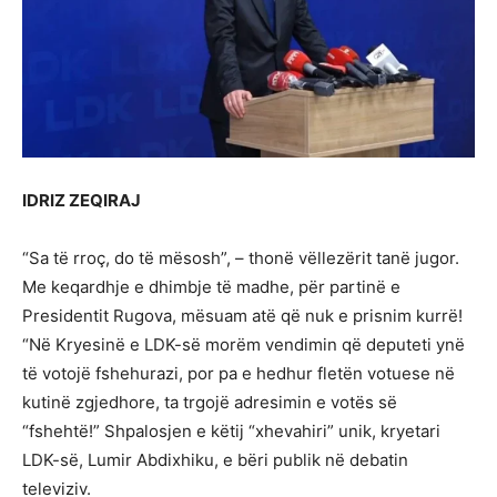
IDRIZ ZEQIRAJ
“Sa të rroç, do të mësosh”, – thonë vëllezërit tanë jugor.
Me keqardhje e dhimbje të madhe, për partinë e
Presidentit Rugova, mësuam atë që nuk e prisnim kurrë!
“Në Kryesinë e LDK-së morëm vendimin që deputeti ynë
të votojë fshehurazi, por pa e hedhur fletën votuese në
kutinë zgjedhore, ta trgojë adresimin e votës së
“fshehtë!” Shpalosjen e këtij “xhevahiri” unik, kryetari
LDK-së, Lumir Abdixhiku, e bëri publik në debatin
televiziv.