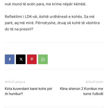
nuk mund të ecën para, me krime nëpër këmbë.
Reflektimi i LDK-së, është urdhëresë e kohës. Sa më
parë, aq më mirë. Përndryshe, druaj së kohë të vështira
do të na presin!?
Artikulli përpara
Artikulli tjetër
Këta kuvendarë kanë kohë për
Klina shënon 2 Korrikun me
të humbur!!
turne futbolli