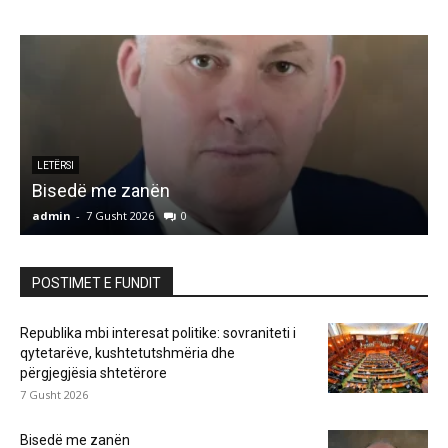
LETËRSI
Bisedë me zanën
admin
-
7 Gusht 2026
0
a
POSTIMET E FUNDIT
Republika mbi interesat politike: sovraniteti i
qytetarëve, kushtetutshmëria dhe
përgjegjësia shtetërore
7 Gusht 2026
Bisedë me zanën