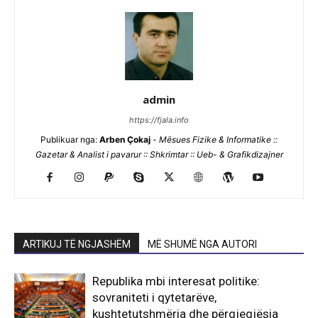
admin
https://fjala.info
Publikuar nga:
Arben Çokaj
-
Mësues Fizike & Informatike ::
Gazetar & Analist i pavarur :: Shkrimtar :: Ueb- & Grafikdizajner
ARTIKUJ TË NGJASHËM
MË SHUMË NGA AUTORI
Republika mbi interesat politike:
sovraniteti i qytetarëve,
kushtetutshmëria dhe përgjegjësia