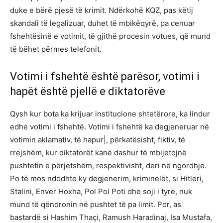
duke e bërë pjesë të krimit. Ndërkohë KQZ, pas këtij
skandali të legalizuar, duhet të mbikëqyrë, pa cenuar
fshehtësinë e votimit, të gjithë procesin votues, që mund
të bëhet përmes telefonit.
Votimi i fshehtë është parësor, votimi i
hapët është pjellë e diktatorëve
Qysh kur bota ka krijuar institucione shtetërore, ka lindur
edhe votimi i fshehtë. Votimi i fshehtë ka degjeneruar në
votimin aklamativ, të hapur|, përkatësisht, fiktiv, të
rrejshëm, kur diktatorët kanë dashur të mbijetojnë
pushtetin e përjetshëm, respektivisht, deri në ngordhje.
Po të mos ndodhte ky degjenerim, kriminelët, si Hitleri,
Stalini, Enver Hoxha, Pol Pol Poti dhe soji i tyre, nuk
mund të qëndronin në pushtet të pa limit. Por, as
bastardë si Hashim Thaçi, Ramush Haradinaj, Isa Mustafa,