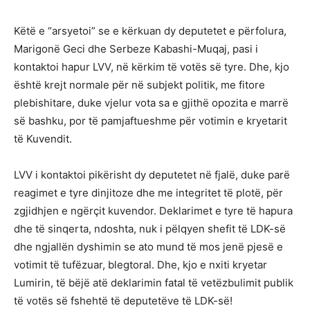
Këtë e “arsyetoi” se e kërkuan dy deputetet e përfolura,
Marigonë Geci dhe Serbeze Kabashi-Muqaj, pasi i
kontaktoi hapur LVV, në kërkim të votës së tyre. Dhe, kjo
është krejt normale për në subjekt politik, me fitore
plebishitare, duke vjelur vota sa e gjithë opozita e marrë
së bashku, por të pamjaftueshme për votimin e kryetarit
të Kuvendit.
LVV i kontaktoi pikërisht dy deputetet në fjalë, duke parë
reagimet e tyre dinjitoze dhe me integritet të plotë, për
zgjidhjen e ngërçit kuvendor. Deklarimet e tyre të hapura
dhe të sinqerta, ndoshta, nuk i pëlqyen shefit të LDK-së
dhe ngjallën dyshimin se ato mund të mos jenë pjesë e
votimit të tufëzuar, blegtoral. Dhe, kjo e nxiti kryetar
Lumirin, të bëjë atë deklarimin fatal të vetëzbulimit publik
të votës së fshehtë të deputetëve të LDK-së!