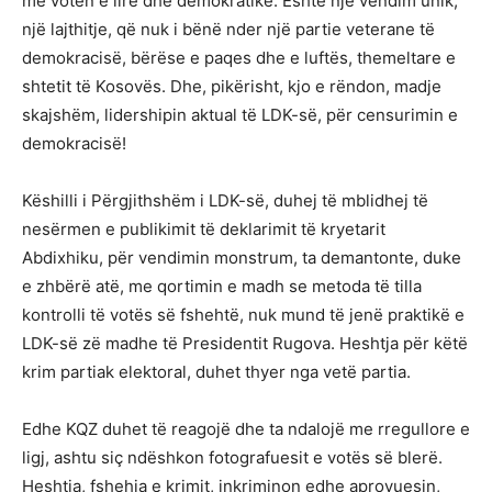
me votën e lirë dhe demokratike. Është një vendim unik,
një lajthitje, që nuk i bënë nder një partie veterane të
demokracisë, bërëse e paqes dhe e luftës, themeltare e
shtetit të Kosovës. Dhe, pikërisht, kjo e rëndon, madje
skajshëm, lidershipin aktual të LDK-së, për censurimin e
demokracisë!
Këshilli i Përgjithshëm i LDK-së, duhej të mblidhej të
nesërmen e publikimit të deklarimit të kryetarit
Abdixhiku, për vendimin monstrum, ta demantonte, duke
e zhbërë atë, me qortimin e madh se metoda të tilla
kontrolli të votës së fshehtë, nuk mund të jenë praktikë e
LDK-së zë madhe të Presidentit Rugova. Heshtja për këtë
krim partiak elektoral, duhet thyer nga vetë partia.
Edhe KQZ duhet të reagojë dhe ta ndalojë me rregullore e
ligj, ashtu siç ndëshkon fotografuesit e votës së blerë.
Heshtja, fshehja e krimit, inkriminon edhe aprovuesin,