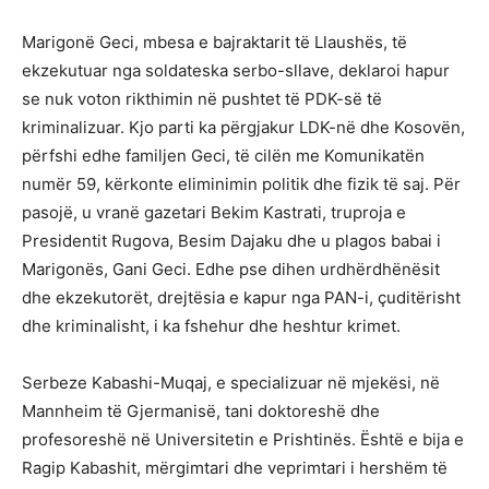
Marigonë Geci, mbesa e bajraktarit të Llaushës, të
ekzekutuar nga soldateska serbo-sllave, deklaroi hapur
se nuk voton rikthimin në pushtet të PDK-së të
kriminalizuar. Kjo parti ka përgjakur LDK-në dhe Kosovën,
përfshi edhe familjen Geci, të cilën me Komunikatën
numër 59, kërkonte eliminimin politik dhe fizik të saj. Për
pasojë, u vranë gazetari Bekim Kastrati, truproja e
Presidentit Rugova, Besim Dajaku dhe u plagos babai i
Marigonës, Gani Geci. Edhe pse dihen urdhërdhënësit
dhe ekzekutorët, drejtësia e kapur nga PAN-i, çuditërisht
dhe kriminalisht, i ka fshehur dhe heshtur krimet.
Serbeze Kabashi-Muqaj, e specializuar në mjekësi, në
Mannheim të Gjermanisë, tani doktoreshë dhe
profesoreshë në Universitetin e Prishtinës. Është e bija e
Ragip Kabashit, mërgimtari dhe veprimtari i hershëm të