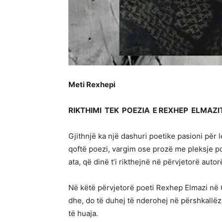
Meti Rexhepi
RIKTHIMI TEK POEZIA E REXHEP ELMAZIT
Gjithnjë ka një dashuri poetike pasioni për 
qoftë poezi, vargim ose prozë me pleksje po
ata, që dinë t’i rikthejnë në përvjetorë autorët
Në këtë përvjetorë poeti Rexhep Elmazi në G
dhe, do të duhej të nderohej në përshkallë
të huaja.