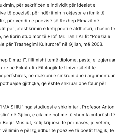
ximin, për sakrificën e individit për idealet e
ve të poezisë, për ndërtimin rrokjesor e ritmik të
istik, për vendin e poezisë së Rexhep Elmazit në
it për jetëshkrimin e këtij poeti e atdhetari, i hasim të
në librin studimor të Prof. Mr. Tahir Arifit “Poezia e
le për Trashëgimi Kulturore” në Gjilan, më 2008.
hep Elmazit”, fillimisht temë diplome, pastaj e zgjeruar
ure në Fakultetin Filologjik të Universitetit të
thëpërfshirës, në diakroni e sinkroni dhe i argumentuar
 pothuajse gjithçka, që është shkruar dhe folur për
IMA SHIU” nga studiuesi e shkrimtari, Profesor Anton
sliu” në Gjilan, e cila me botime të shumta autorësh të
 Beqir Musliut, këtij krijuesi të përmasës, jo vetëm,
ëllimin e përzgjedhur të poezive të poetit tragjik, të