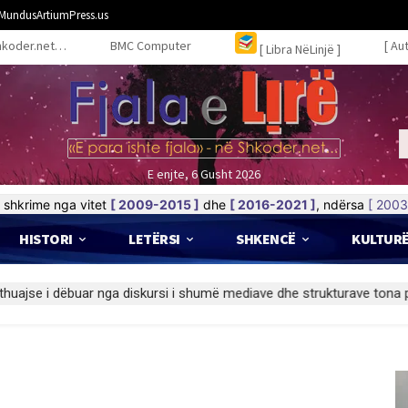
MundusArtiumPress.us
hkoder.net…
BMC Computer
[ Au
[ Libra NëLinjë ]
E enjte, 6 Gusht 2026
shkrime nga vitet
[ 2009-2015 ]
dhe
[ 2016-2021 ]
, ndërsa
[ 2003
HISTORI
LETËRSI
SHKENCË
KULTUR