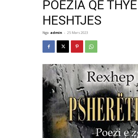
POEZIA QË THYE
HESHTJES
Nga
admin
-
25 Mars 2023