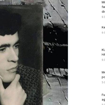
Mi
fe
di
6 
Ke
6 
K
H
6 
Me
po
5 
Fu
ag
5 