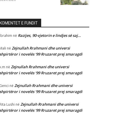
KOMENTET E FUNDIT
Razijes, 90-vjetorin e lindjes së saj…
Ibrahim
në
Zejnullah Rrahmani dhe universi
Mali
në
shpirtëror i novelës ‘99 Rruzaret prej smaragdi
Zejnullah Rrahmani dhe universi
k.m
në
shpirtëror i novelës ‘99 Rruzaret prej smaragdi
Zejnullah Rrahmani dhe universi
Genci
në
shpirtëror i novelës ‘99 Rruzaret prej smaragdi
Zejnullah Rrahmani dhe universi
Rita Lushi
në
shpirtëror i novelës ‘99 Rruzaret prej smaragdi