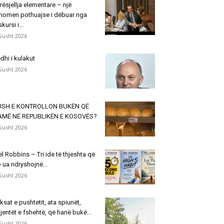
rësjellja elementare – një
nomen pothuajse i dëbuar nga
skursi i...
Gusht 2026
dhi i kulakut
Gusht 2026
USH E KONTROLLON BUKËN QË
AMË NË REPUBLIKËN E KOSOVËS?
Gusht 2026
l Robbins – Tri ide të thjeshta që
 ua ndryshojnë...
Gusht 2026
ksat e pushtetit, ata spiunët,
jentët e fshehtë, që hanë bukë...
Gusht 2026