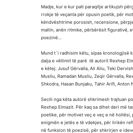
Madje, kur e kur pati paraqitje artikujsh pë
rrokje të veçanta për opusin poetik, për mo
këndvështrime porosish, recensione, përpje
mallin, anën ritmike, përbërësit figurativë,
poezinë…
Mund t`i radhisim këtu, sipas kronologjisë k
dalja e vëllimit të parë të autorit Rexhep 
e këtej: Jusuf Gërvalla, Ali Aliu, Teki Dervi
Musliu, Ramadan Musliu, Zeqir Gërvalla, Re
Shkodra, Hasan Bunjaku, Tahir Arifi, Anton
Secili nga këta autorë shkrimesh trajtuan po
Rexhep Elmazit. Për kaq sa dihet deri më ta
poetike, për motivet veç e veç e në hollësi,
enigmën e jetës e të vdekjes, për lirikën re
në funksion të poezisë, për shkrirjen e idev