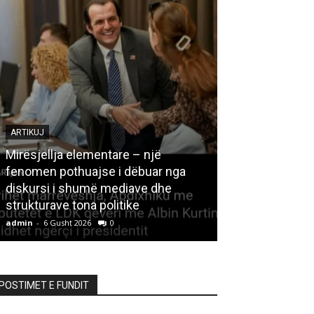
ARTIKUJ
Mirësjellja elementare – një
fenomen pothuajse i dëbuar nga
LETËRSI
diskursi i shumë mediave dhe
strukturave tona politike
Kedhi i kulakut
admin
-
6 Gusht 2026
0
admin
-
6 Gusht 20
POSTIMET E FUNDIT