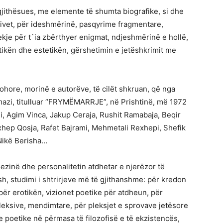
rgjithësues, me elemente të shumta biografike, si dhe
tivet, për ideshmërinë, pasqyrime fragmentare,
kje për t`ia zbërthyer enigmat, ndjeshmërinë e hollë,
 etikën dhe estetikën, gërshetimin e jetëshkrimit me
ohore, morinë e autorëve, të cilët shkruan, që nga
Elmazi, titulluar “FRYMËMARRJE”, në Prishtinë, më 1972
shi, Agim Vinca, Jakup Ceraja, Rushit Ramabaja, Beqir
xhep Qosja, Rafet Bajrami, Mehmetali Rexhepi, Shefik
 Nikë Berisha…
ezinë dhe personalitetin atdhetar e njerëzor të
sh, studimi i shtrirjeve më të gjithanshme: për kredon
 për erotikën, vizionet poetike për atdheun, për
fleksive, mendimtare, për pleksjet e sprovave jetësore
e poetike në përmasa të filozofisë e të ekzistencës,