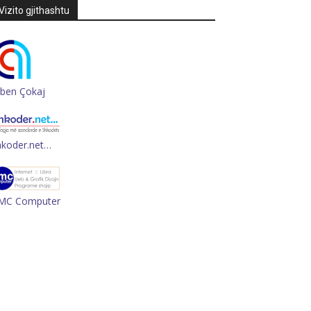
Vizito gjithashtu
rben Çokaj
hkoder.net…
MC Computer