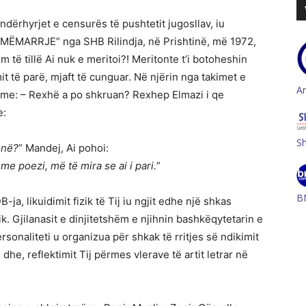
ndërhyrjet e censurës të pushtetit jugosllav, iu
RYMËMARRJE” nga SHB Rilindja, në Prishtinë, më 1972,
im të tillë Ai nuk e meritoi?! Meritonte t’i botoheshin
imit të parë, mjaft të cunguar. Në njërin nga takimet e
A
s time: – Rexhë a po shkruan? Rexhep Elmazi i qe
e:
S
unë?
” Mandej, Ai pohoi:
e poezi, më të mira se ai i pari.
”
B
a, likuidimit fizik të Tij iu ngjit edhe një shkas
. Gjilanasit e dinjitetshëm e njihnin bashkëqytetarin e
ersonaliteti u organizua për shkak të rritjes së ndikimit
dhe, reflektimit Tij përmes vlerave të artit letrar në