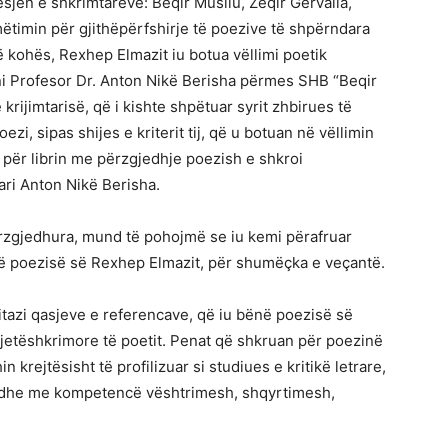
sjen e shkrimtarëve: Beqir Musliu, Zeqir Gërvalla,
imin për gjithëpërfshirje të poezive të shpërndara
të kohës, Rexhep Elmazit iu botua vëllimi poetik
ni Profesor Dr. Anton Nikë Berisha përmes SHB “Beqir
 krijimtarisë, që i kishte shpëtuar syrit zhbirues të
i, sipas shijes e kriterit tij, që u botuan në vëllimin
ër librin me përzgjedhje poezish e shkroi
ari Anton Nikë Berisha.
rzgjedhura, mund të pohojmë se iu kemi përafruar
 të poezisë së Rexhep Elmazit, për shumëçka e veçantë.
itazi qasjeve e referencave, që iu bënë poezisë së
t jetëshkrimore të poetit. Penat që shkruan për poezinë
 krejtësisht të profilizuar si studiues e kritikë letrare,
ra dhe me kompetencë vështrimesh, shqyrtimesh,