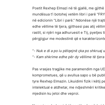
Poetit Rexhep Elmazi në të gjallë, me gjithë 
mundësua t’i botohej vetëm libri i parë “F
në edicionin “Libri i parë.” Ndonëse një trajt
edhe vëllime të tjera, gjithsesi pas atij vëll
rastit, si njëri nga adhuruesit e Tij, pyetje
përgjigjur me modestinë që e karakterizont
“-
Nuk e di a po iu pëlqejnë çka po shkruaj 
“-
Kam shkrime edhe për dy vëllime të tjera m
Pas vrasjes tragjike me paramendim nga UDB-j
komprometues, që u avullua sapo u bë publik
tyre Rexhep Elmazin. Likuidimi fizik i këtij p
intelektual e atdhetar, me ndjeshmëri kritike 
mjedisin ku jetoi dhe veproi.