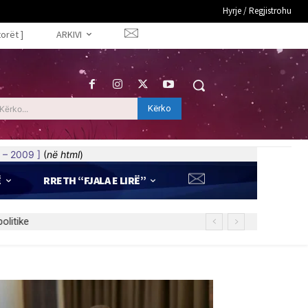
Hyrje / Regjistrohu
torët ]
ARKIVI
Kërko
Kërko...
 – 2009 ]
(
në html
)
Ë
RRETH “FJALA E LIRË”