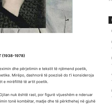
 (1938-1978)
leximin dhe përjetimin e tekstit të njëmend poetik,
etike. Mirëpo, dashnorë të poezisë do t’i konsideroja
 e mirëfilltë të artit poetik.
jilan nuk është rast, por figurë vijueshëm e nderuar
zimin tonë kombëtar, madje dhe të përkthehej në gjuhë