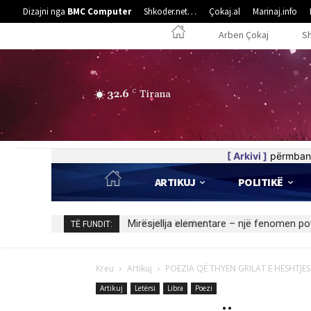
Dizajni nga
BMC Computer
Shkoder.net…
Çokaj.al
Marinaj.info
Arben Çokaj
S
32.6
C
Tirana
[ Arkivi ]
përmban 
ARTIKUJ
POLITIKË
Kedhi i kulakut
TË FUNDIT:
Kreu
Artikuj
POEZIA QË THYEN GRILAT E HESHTJES
Artikuj
Letërsi
Libra
Poezi