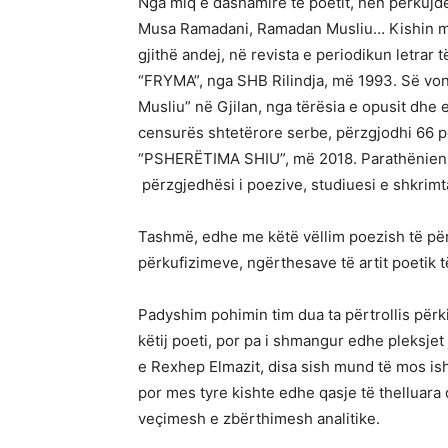
Nga miq e dashamirë të poetit, nën përkujde
Musa Ramadani, Ramadan Musliu… Kishin mët
gjithë andej, në revista e periodikun letrar 
“FRYMA”, nga SHB Rilindja, më 1993. Së vo
Musliu” në Gjilan, nga tërësia e opusit dhe e
censurës shtetërore serbe, përzgjodhi 66 poez
“PSHERËTIMA SHIU”, më 2018. Parathënien p
përzgjedhësi i poezive, studiuesi e shkrimt
Tashmë, edhe me këtë vëllim poezish të pë
përkufizimeve, ngërthesave të artit poetik
Padyshim pohimin tim dua ta përtrollis përk
këtij poeti, por pa i shmangur edhe pleksje
e Rexhep Elmazit, disa sish mund të mos ishin
por mes tyre kishte edhe qasje të thellua
veçimesh e zbërthimesh analitike.