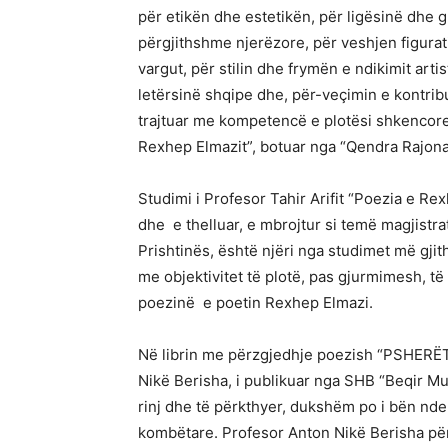
për etikën dhe estetikën, për ligësinë dhe gu
përgjithshme njerëzore, për veshjen figurati
vargut, për stilin dhe frymën e ndikimit art
letërsinë shqipe dhe, për-veçimin e kontribut
trajtuar me kompetencë e plotësi shkencore, 
Rexhep Elmazit”, botuar nga “Qendra Rajona
Studimi i Profesor Tahir Arifit “Poezia e Rex
dhe e thelluar, e mbrojtur si temë magjistrat
Prishtinës, është njëri nga studimet më gji
me objektivitet të plotë, pas gjurmimesh, të
poezinë e poetin Rexhep Elmazi.
Në librin me përzgjedhje poezish “PSHERËT
Nikë Berisha, i publikuar nga SHB “Beqir Mu
rinj dhe të përkthyer, dukshëm po i bën nder
kombëtare. Profesor Anton Nikë Berisha për v