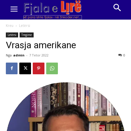
Kreu
Letërsi
Letërsi
Tregime
Vrasja amerikane
Nga
admin
-
7 Tetor 2022
0