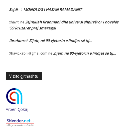
Sejdi
MONOLOG I HASAN RAMADANIT
në
Zejnullah Rrahmani dhe universi shpirtëror i novelës
xhaviti
në
‘99 Rruzaret prej smaragdi
Ibrahim
Zijait, në 90-vjetorin e lindjes së tij…
në
Zijait, në 90-vjetorin e lindjes së tij…
Xhavit.kabili@gmai.com
në
Vizito gjithashtu
Arben Çokaj