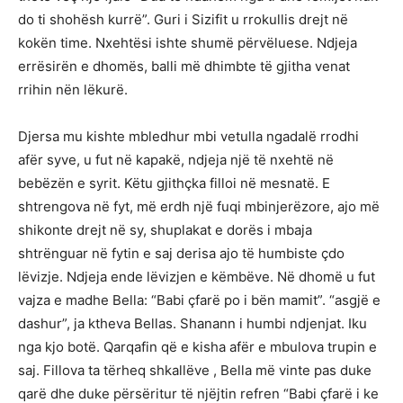
do ti shohësh kurrë”. Guri i Sizifit u rrokullis drejt në
kokën time. Nxehtësi ishte shumë përvëluese. Ndjeja
errësirën e dhomës, balli më dhimbte të gjitha venat
rrihin nën lëkurë.
Djersa mu kishte mbledhur mbi vetulla ngadalë rrodhi
afër syve, u fut në kapakë, ndjeja një të nxehtë në
bebëzën e syrit. Këtu gjithçka filloi në mesnatë. E
shtrengova në fyt, më erdh një fuqi mbinjerëzore, ajo më
shikonte drejt në sy, shuplakat e dorës i mbaja
shtrënguar në fytin e saj derisa ajo të humbiste çdo
lëvizje. Ndjeja ende lëvizjen e këmbëve. Në dhomë u fut
vajza e madhe Bella: “Babi çfarë po i bën mamit”. “asgjë e
dashur”, ja ktheva Bellas. Shanann i humbi ndjenjat. Iku
nga kjo botë. Qarqafin që e kisha afër e mbulova trupin e
saj. Fillova ta tërheq shkallëve , Bella më vinte pas duke
qarë dhe duke përsëritur të njëjtin refren “Babi çfarë i ke