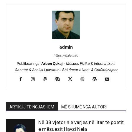
admin
https://fjala.info
Publikuar nga:
Arben Çokaj
-
Mësues Fizike & Informatike ::
Gazetar & Analist i pavarur :: Shkrimtar :: Ueb- & Grafikdizajner
ARTIKUJ TË NGJASHËM
MË SHUMË NGA AUTORI
Në 38 vjetorin e varjes në litar të poetit
e mësuesit Havzi Nela