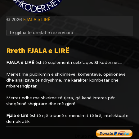
© 2026
FJALA e LIRË
| Të gjitha të drejtat e rezervuara
Rreth FJALA e LIRË
FJALA e LIRË
është suplement i uebfaqes
Shkoder.net...
Merret me publikimin e shkrimeve, komenteve, opinioneve
dhe analizave të ndryshme, me karakter kombëtar dhe
mbarëshqiptar.
Merret edhe me shkrime të tjera, që kanë interes për
shoqërinë shqiptare dhe më gjerë.
Fjala e Lirë
është një tribunë e mendimit të lirë, intelektual e
demokratik.
Dhuro me