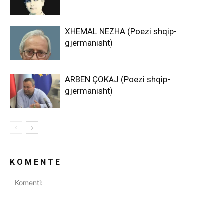
XHEMAL NEZHA (Poezi shqip-
gjermanisht)
ARBEN ÇOKAJ (Poezi shqip-
gjermanisht)
K O M E N T E