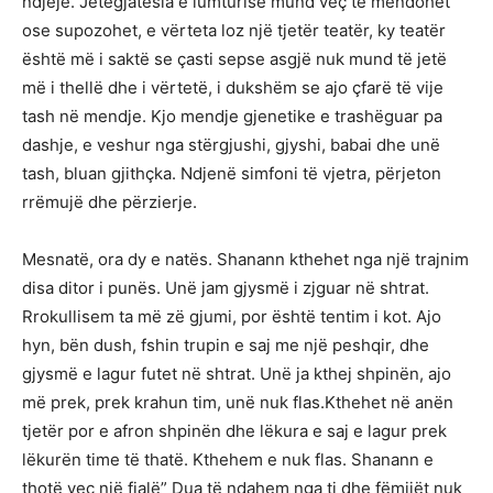
ndjejë. Jetëgjatësia e lumturisë mund veç të mendohet
ose supozohet, e vërteta loz një tjetër teatër, ky teatër
është më i saktë se çasti sepse asgjë nuk mund të jetë
më i thellë dhe i vërtetë, i dukshëm se ajo çfarë të vije
tash në mendje. Kjo mendje gjenetike e trashëguar pa
dashje, e veshur nga stërgjushi, gjyshi, babai dhe unë
tash, bluan gjithçka. Ndjenë simfoni të vjetra, përjeton
rrëmujë dhe përzierje.
Mesnatë, ora dy e natës. Shanann kthehet nga një trajnim
disa ditor i punës. Unë jam gjysmë i zjguar në shtrat.
Rrokullisem ta më zë gjumi, por është tentim i kot. Ajo
hyn, bën dush, fshin trupin e saj me një peshqir, dhe
gjysmë e lagur futet në shtrat. Unë ja kthej shpinën, ajo
më prek, prek krahun tim, unë nuk flas.Kthehet në anën
tjetër por e afron shpinën dhe lëkura e saj e lagur prek
lëkurën time të thatë. Kthehem e nuk flas. Shanann e
thotë veç një fjalë” Dua të ndahem nga ti dhe fëmijët nuk