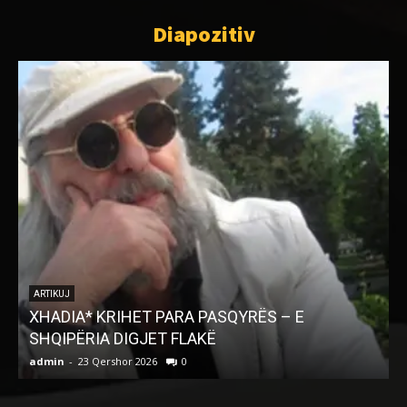
Diapozitiv
ARTIKUJ
XHADIA* KRIHET PARA PASQYRËS – E
SHQIPËRIA DIGJET FLAKË
admin
-
23 Qershor 2026
0
a