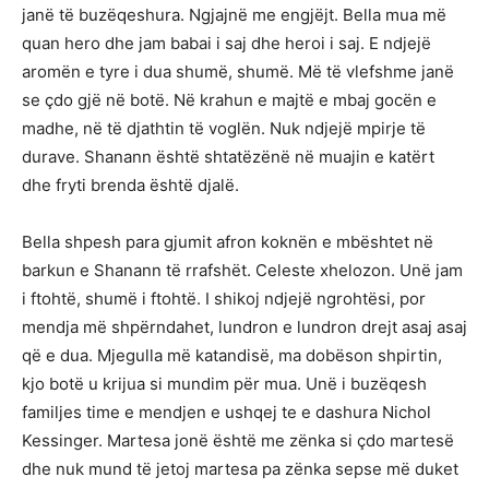
janë të buzëqeshura. Ngjajnë me engjëjt. Bella mua më
quan hero dhe jam babai i saj dhe heroi i saj. E ndjejë
aromën e tyre i dua shumë, shumë. Më të vlefshme janë
se çdo gjë në botë. Në krahun e majtë e mbaj gocën e
madhe, në të djathtin të voglën. Nuk ndjejë mpirje të
durave. Shanann është shtatëzënë në muajin e katërt
dhe fryti brenda është djalë.
Bella shpesh para gjumit afron koknën e mbështet në
barkun e Shanann të rrafshët. Celeste xhelozon. Unë jam
i ftohtë, shumë i ftohtë. I shikoj ndjejë ngrohtësi, por
mendja më shpërndahet, lundron e lundron drejt asaj asaj
që e dua. Mjegulla më katandisë, ma dobëson shpirtin,
kjo botë u krijua si mundim për mua. Unë i buzëqesh
familjes time e mendjen e ushqej te e dashura Nichol
Kessinger. Martesa jonë është me zënka si çdo martesë
dhe nuk mund të jetoj martesa pa zënka sepse më duket