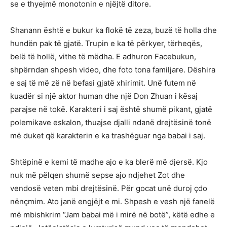
se e thyejmë monotonin e njëjtë ditore.
Shanann është e bukur ka flokë të zeza, buzë të holla dhe
hundën pak të gjatë. Trupin e ka të përkyer, tërheqës,
belë të hollë, vithe të mëdha. E adhuron Facebukun,
shpërndan shpesh video, dhe foto tona familjare. Dëshira
e saj të më zë në befasi gjatë xhirimit. Unë futem në
kuadër si një aktor human dhe një Don Zhuan i kësaj
parajse në tokë. Karakteri i saj është shumë pikant, gjatë
polemikave eskalon, thuajse djalli ndanë drejtësinë tonë
më duket që karakterin e ka trashëguar nga babai i saj.
Shtëpinë e kemi të madhe ajo e ka blerë më djersë. Kjo
nuk më pëlqen shumë sepse ajo ndjehet Zot dhe
vendosë veten mbi drejtësinë. Për gocat unë duroj çdo
nënçmim. Ato janë engjëjt e mi. Shpesh e vesh një fanelë
më mbishkrim “Jam babai më i mirë në botë”, këtë edhe e