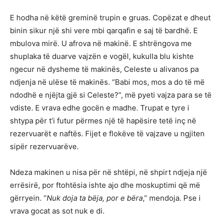
E hodha në këtë greminë trupin e gruas. Copëzat e dheut
binin sikur një shi vere mbi qarqafin e saj të bardhë. E
mbulova mirë. U afrova në makinë. E shtrëngova me
shuplaka të duarve vajzën e vogël, kukulla blu kishte
ngecur në dysheme të makinës, Celeste u alivanos pa
ndjenja në ulëse të makinës. “Babi mos, mos a do të më
ndodhë e njëjta gjë si Celeste?”, më pyeti vajza para se të
vdiste. E vrava edhe gocën e madhe. Trupat e tyre i
shtypa për t’i futur përmes një të hapësire tetë inç në
rezervuarët e naftës. Fijet e flokëve të vajzave u ngjiten
sipër rezervuarëve.
Ndeza makinen u nisa për në shtëpi, në shpirt ndjeja një
errësirë, por ftohtësia ishte ajo dhe moskuptimi që më
gërryein. “
Nuk doja ta bëja, por e bëra
,” mendoja. Pse i
vrava gocat as sot nuk e di.