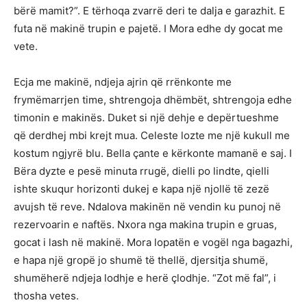
bërë mamit?”. E tërhoqa zvarrë deri te dalja e garazhit. E
futa në makinë trupin e pajetë. I Mora edhe dy gocat me
vete.
Ecja me makinë, ndjeja ajrin që rrënkonte me
frymëmarrjen time, shtrengoja dhëmbët, shtrengoja edhe
timonin e makinës. Duket si një dehje e depërtueshme
që derdhej mbi krejt mua. Celeste lozte me një kukull me
kostum ngjyrë blu. Bella çante e kërkonte mamanë e saj. I
Bëra dyzte e pesë minuta rrugë, dielli po lindte, qielli
ishte skuqur horizonti dukej e kapa një njollë të zezë
avujsh të reve. Ndalova makinën në vendin ku punoj në
rezervoarin e naftës. Nxora nga makina trupin e gruas,
gocat i lash në makinë. Mora lopatën e vogël nga bagazhi,
e hapa një gropë jo shumë të thellë, djersitja shumë,
shumëherë ndjeja lodhje e herë çlodhje. “Zot më fal”, i
thosha vetes.