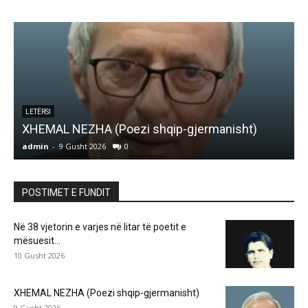
LETËRSI
XHEMAL NEZHA (Poezi shqip-gjermanisht)
I
admin
-
9 Gusht 2026
0
a
POSTIMET E FUNDIT
Në 38 vjetorin e varjes në litar të poetit e
mësuesit...
10 Gusht 2026
XHEMAL NEZHA (Poezi shqip-gjermanisht)
9 Gusht 2026