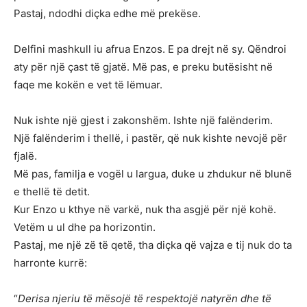
Pastaj, ndodhi diçka edhe më prekëse.
Delfini mashkull iu afrua Enzos. E pa drejt në sy. Qëndroi
aty për një çast të gjatë. Më pas, e preku butësisht në
faqe me kokën e vet të lëmuar.
Nuk ishte një gjest i zakonshëm. Ishte një falënderim.
Një falënderim i thellë, i pastër, që nuk kishte nevojë për
fjalë.
Më pas, familja e vogël u largua, duke u zhdukur në blunë
e thellë të detit.
Kur Enzo u kthye në varkë, nuk tha asgjë për një kohë.
Vetëm u ul dhe pa horizontin.
Pastaj, me një zë të qetë, tha diçka që vajza e tij nuk do ta
harronte kurrë:
“
Derisa njeriu të mësojë të respektojë natyrën dhe të