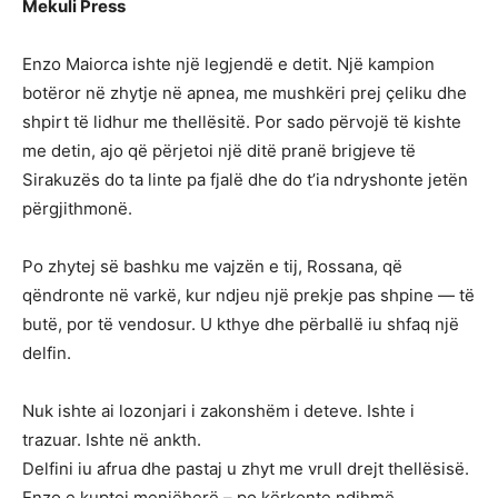
Mekuli Press
Enzo Maiorca ishte një legjendë e detit. Një kampion
botëror në zhytje në apnea, me mushkëri prej çeliku dhe
shpirt të lidhur me thellësitë. Por sado përvojë të kishte
me detin, ajo që përjetoi një ditë pranë brigjeve të
Sirakuzës do ta linte pa fjalë dhe do t’ia ndryshonte jetën
përgjithmonë.
Po zhytej së bashku me vajzën e tij, Rossana, që
qëndronte në varkë, kur ndjeu një prekje pas shpine — të
butë, por të vendosur. U kthye dhe përballë iu shfaq një
delfin.
Nuk ishte ai lozonjari i zakonshëm i deteve. Ishte i
trazuar. Ishte në ankth.
Delfini iu afrua dhe pastaj u zhyt me vrull drejt thellësisë.
Enzo e kuptoi menjëherë – po kërkonte ndihmë.