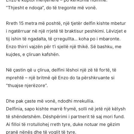
“Thjesht e ndoqa”, do të tregonte më vonë.
Rreth 15 metra më poshtë, një tjetër delfin kishte mbetur
i ngatërruar në një rrjetë të braktisur peshkimi. Lëvizjet e
tij ishin të ngadalta, të çrregullta… koha po i mbaronte.
Enzo thirri vajzën për t’i sjellë një thikë. Së bashku, me
kujdes, e çliruan kafshën.
Në çastin që u çlirua, delfini lëshoi një zë të fortë, të
mprehtë – një britmë që Enzo do ta përshkruante si
“thuajse njerëzore”.
Dhe pak çaste më vonë, ndodhi mrekullia.
Delfinia, sapo kishte marrë frymë, solli në jetë një këlysh
të shëndetshëm. Dëshpërimi i partnerit të saj mori fund.
Ai filloi të rrotullohej rreth tyre, duke notuar me gëzim
pranë nënës dhe të voglit të tyre.