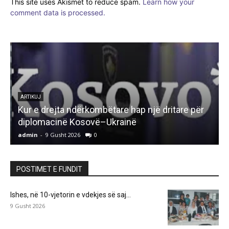
This site uses Akismet to reduce spam.
Learn how your
comment data is processed.
ARTIKUJ
Kur e drejta ndërkombëtare hap një dritare për
diplomacinë Kosovë–Ukrainë
admin
-
9 Gusht 2026
0
a
POSTIMET E FUNDIT
Ishes, në 10-vjetorin e vdekjes së saj…
9 Gusht 2026