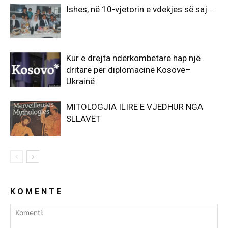
Ishes, në 10-vjetorin e vdekjes së saj…
Kur e drejta ndërkombëtare hap një
dritare për diplomacinë Kosovë–
Ukrainë
MITOLOGJIA ILIRE E VJEDHUR NGA
SLLAVËT
K O M E N T E