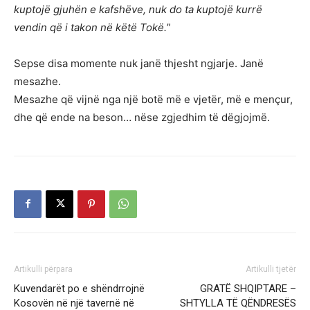
kuptojë gjuhën e kafshëve, nuk do ta kuptojë kurrë
vendin që i takon në këtë Tokë.
”
Sepse disa momente nuk janë thjesht ngjarje. Janë
mesazhe.
Mesazhe që vijnë nga një botë më e vjetër, më e mençur,
dhe që ende na beson… nëse zgjedhim të dëgjojmë.
Artikulli përpara
Artikulli tjetër
Kuvendarët po e shëndrrojnë
GRATË SHQIPTARE –
Kosovën në një tavernë në
SHTYLLA TË QËNDRESËS