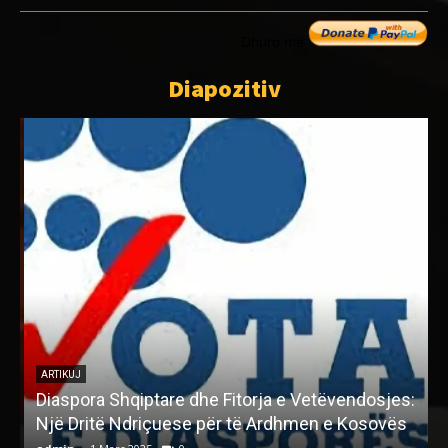
Dhuro me
Diapozitiv
ARTIKUJ
Diaspora Shqiptare dhe Fitorja e Vetëvendosjes:
Një Dritë Ndriçuese për të Ardhmen e Kosovës
K