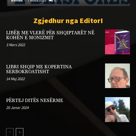
admin
-
1 Mars 2025
0
a
Zgjedhur nga EditorI
LIBËR ME VLERË PËR SHQIPTARËT NË
KOHËN E MONIZMIT
3 Mars 2022
LIBRI SHQIP ME KOPERTINA
SERBOKROATISHT
14 Maj 2022
PËRTEJ DITËS NESËRME
20 Janar 2024