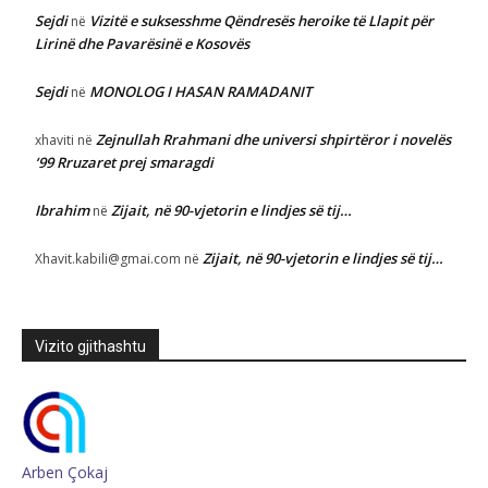
Sejdi
Vizitë e suksesshme Qëndresës heroike të Llapit për
në
Lirinë dhe Pavarësinë e Kosovës
Sejdi
MONOLOG I HASAN RAMADANIT
në
Zejnullah Rrahmani dhe universi shpirtëror i novelës
xhaviti
në
‘99 Rruzaret prej smaragdi
Ibrahim
Zijait, në 90-vjetorin e lindjes së tij…
në
Zijait, në 90-vjetorin e lindjes së tij…
Xhavit.kabili@gmai.com
në
Vizito gjithashtu
Arben Çokaj