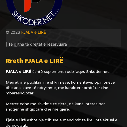
© 2026
FJALA e LIRË
| Të gjitha të drejtat e rezervuara
Rreth FJALA e LIRË
FJALA e LIRË
është suplement i uebfaqes
Shkoder.net...
Merret me publikimin e shkrimeve, komenteve, opinioneve
dhe analizave të ndryshme, me karakter kombëtar dhe
mbarëshqiptar.
Merret edhe me shkrime të tjera, që kanë interes për
shoqërinë shqiptare dhe më gjerë.
Fjala e Lirë
është një tribunë e mendimit të lirë, intelektual e
demokratik.