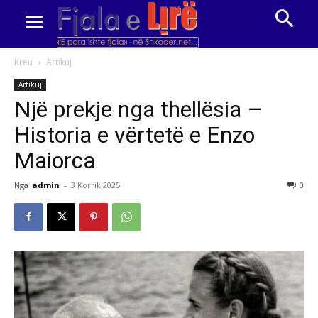
Kreu
Artikuj
Artikuj
Një prekje nga thellësia –
Historia e vërtetë e Enzo
Maiorca
Nga
admin
-
3 Korrik 2025
0