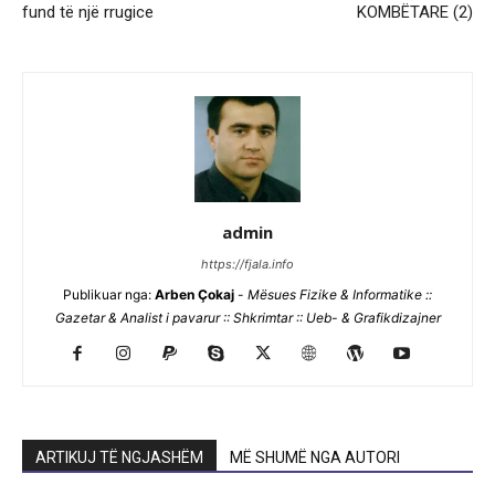
fund të një rrugice
KOMBËTARE (2)
admin
https://fjala.info
Publikuar nga:
Arben Çokaj
-
Mësues Fizike & Informatike ::
Gazetar & Analist i pavarur :: Shkrimtar :: Ueb- & Grafikdizajner
ARTIKUJ TË NGJASHËM
MË SHUMË NGA AUTORI