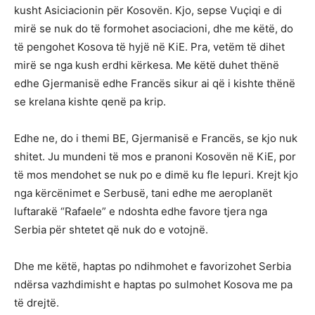
kusht Asiciacionin për Kosovën. Kjo, sepse Vuçiqi e di
mirë se nuk do të formohet asociacioni, dhe me këtë, do
të pengohet Kosova të hyjë në KiE. Pra, vetëm të dihet
mirë se nga kush erdhi kërkesa. Me këtë duhet thënë
edhe Gjermanisë edhe Francës sikur ai që i kishte thënë
se krelana kishte qenë pa krip.
Edhe ne, do i themi BE, Gjermanisë e Francës, se kjo nuk
shitet. Ju mundeni të mos e pranoni Kosovën në KiE, por
të mos mendohet se nuk po e dimë ku fle lepuri. Krejt kjo
nga kërcënimet e Serbusë, tani edhe me aeroplanët
luftarakë “Rafaele” e ndoshta edhe favore tjera nga
Serbia për shtetet që nuk do e votojnë.
Dhe me këtë, haptas po ndihmohet e favorizohet Serbia
ndërsa vazhdimisht e haptas po sulmohet Kosova me pa
të drejtë.