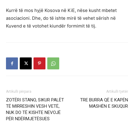
Kurrë të mos hyjë Kosova në KiE, nëse kusht mbetet
asociacioni. Dhe, do të ishte mirë të vehet sërish në
Kuvend e të votohet kiundër formimit të tij.
Artikulli përpara
Artikulli tjetër
ZOTËRI STANO, SIKUR PALËT
TRE BURRA QË E KAPËN
TË MIRRESHIN VESH VETË,
MASHËN E SKUQUR
NUK DO TË KISHTE NEVOJË
PËR NDËRMJETËSUES