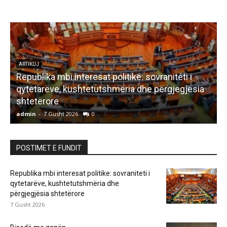
LETËRSI
Bisedë me zanën
admin
-
7 Gusht 2026
0
a
POSTIMET E FUNDIT
Republika mbi interesat politike: sovraniteti i
qytetarëve, kushtetutshmëria dhe
përgjegjësia shtetërore
7 Gusht 2026