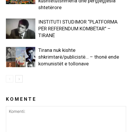
kushtetutshmëria dhe përgjegjësia
shtetërore
INSTITUTI STUDIMOR “PLATFORMA
PËR REFERENDUM KOMBËTAR” –
TIRANË
Tirana nuk kishte
shkrimtarë/publicistë… – thonë ende
komunistët e tollonave
K O M E N T E