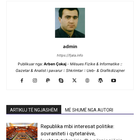
admin
https://fjala.info
Publikuar nga:
Arben Çokaj
-
Mësues Fizike & Informatike ::
Gazetar & Analist i pavarur :: Shkrimtar :: Ueb- & Grafikdizajner
ARTIKUJ TË NGJASHËM
MË SHUMË NGA AUTORI
Republika mbi interesat politike:
sovraniteti i qytetarëve,