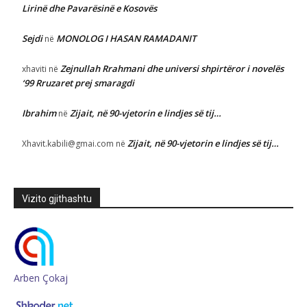
Lirinë dhe Pavarësinë e Kosovës
Sejdi
MONOLOG I HASAN RAMADANIT
në
Zejnullah Rrahmani dhe universi shpirtëror i novelës
xhaviti
në
‘99 Rruzaret prej smaragdi
Ibrahim
Zijait, në 90-vjetorin e lindjes së tij…
në
Zijait, në 90-vjetorin e lindjes së tij…
Xhavit.kabili@gmai.com
në
Vizito gjithashtu
Arben Çokaj