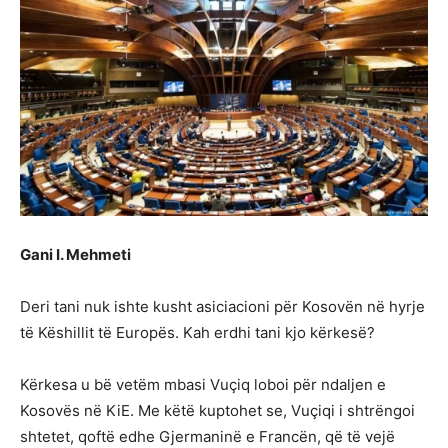
Gani I. Mehmeti
Deri tani nuk ishte kusht asiciacioni për Kosovën në hyrje
të Këshillit të Europës. Kah erdhi tani kjo kërkesë?
Kërkesa u bë vetëm mbasi Vuçiq loboi për ndaljen e
Kosovës në KiE. Me këtë kuptohet se, Vuçiqi i shtrëngoi
shtetet, qoftë edhe Gjermaninë e Francën, që të vejë