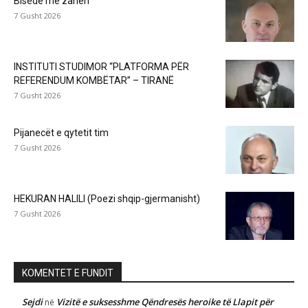
Bisedë me zanën
7 Gusht 2026
INSTITUTI STUDIMOR “PLATFORMA PËR
REFERENDUM KOMBËTAR” – TIRANË
7 Gusht 2026
Pijanecët e qytetit tim
7 Gusht 2026
HEKURAN HALILI (Poezi shqip-gjermanisht)
7 Gusht 2026
KOMENTET E FUNDIT
Sejdi
Vizitë e suksesshme Qëndresës heroike të Llapit për
në