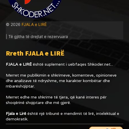
© 2026
FJALA e LIRË
| Të gjitha të drejtat e rezervuara
Rreth FJALA e LIRË
FJALA e LIRË
është suplement i uebfaqes
Shkoder.net...
Merret me publikimin e shkrimeve, komenteve, opinioneve
dhe analizave të ndryshme, me karakter kombëtar dhe
mbarëshqiptar.
Merret edhe me shkrime të tjera, që kanë interes për
shoqërinë shqiptare dhe më gjerë.
Fjala e Lirë
është një tribunë e mendimit të lirë, intelektual e
demokratik.