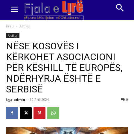
Kreu
Artikuj
Artikuj
NËSE KOSOVËS I
KËRKOHET ASOCIACIONI
PËR KËSHILL TË EUROPËS,
NDËRHYRJA ËSHTË E
SERBISË
Nga
admin
-
30 Prill 2024
0