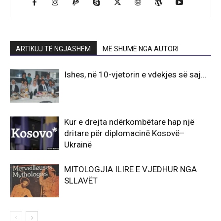
ARTIKUJ TË NGJASHËM
MË SHUMË NGA AUTORI
Ishes, në 10-vjetorin e vdekjes së saj…
Kur e drejta ndërkombëtare hap një
dritare për diplomacinë Kosovë–
Ukrainë
MITOLOGJIA ILIRE E VJEDHUR NGA
SLLAVËT