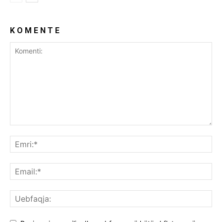
K O M E N T E