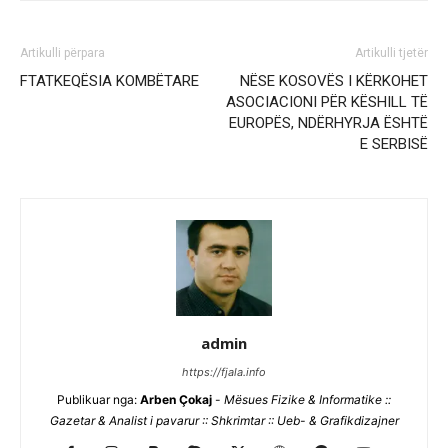
Artikulli përpara
Artikulli tjetër
FTATKEQËSIA KOMBËTARE
NËSE KOSOVËS I KËRKOHET
ASOCIACIONI PËR KËSHILL TË
EUROPËS, NDËRHYRJA ËSHTË
E SERBISË
admin
https://fjala.info
Publikuar nga:
Arben Çokaj
-
Mësues Fizike & Informatike ::
Gazetar & Analist i pavarur :: Shkrimtar :: Ueb- & Grafikdizajner