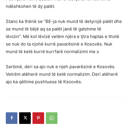
ndëshkohen të dy palët.
Stano ka thënë se “BE-ja nuk mund të detyrojë palët dhe
se mund të bëjë aq sa palët janë të gatshme të
lëvizin”. Më kot lëvizë vetëm njëra e tjtra haptas e thotë
se nuk do ta njohë kurrë pavarësinë e Kosovës. Nuk
mund të ketë kurrë kurrfarë normalizimi me s
Serbinë, deri sa ajo nuk e njeh pavarësinë e Kosovës.
Vetrëm atëherë mund të ketë normalizim. Deri atëherë
ajo ka qëllime pushtuese të Ksoovës.