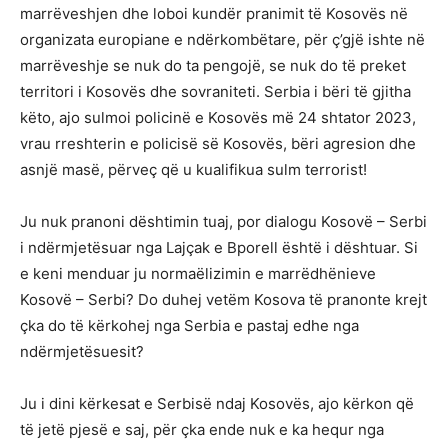
marrëveshjen dhe loboi kundër pranimit të Kosovës në
organizata europiane e ndërkombëtare, për ç’gjë ishte në
marrëveshje se nuk do ta pengojë, se nuk do të preket
territori i Kosovës dhe sovraniteti. Serbia i bëri të gjitha
këto, ajo sulmoi policinë e Kosovës më 24 shtator 2023,
vrau rreshterin e policisë së Kosovës, bëri agresion dhe
asnjë masë, përveç që u kualifikua sulm terrorist!
Ju nuk pranoni dështimin tuaj, por dialogu Kosovë – Serbi
i ndërmjetësuar nga Lajçak e Bporell është i dështuar. Si
e keni menduar ju normaëlizimin e marrëdhënieve
Kosovë – Serbi? Do duhej vetëm Kosova të pranonte krejt
çka do të kërkohej nga Serbia e pastaj edhe nga
ndërmjetësuesit?
Ju i dini kërkesat e Serbisë ndaj Kosovës, ajo kërkon që
të jetë pjesë e saj, për çka ende nuk e ka hequr nga