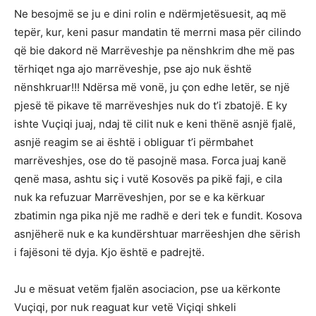
Ne besojmë se ju e dini rolin e ndërmjetësuesit, aq më
tepër, kur, keni pasur mandatin të merrni masa për cilindo
që bie dakord në Marrëveshje pa nënshkrim dhe më pas
tërhiqet nga ajo marrëveshje, pse ajo nuk është
nënshkruar!!! Ndërsa më vonë, ju çon edhe letër, se një
pjesë të pikave të marrëveshjes nuk do t’i zbatojë. E ky
ishte Vuçiqi juaj, ndaj të cilit nuk e keni thënë asnjë fjalë,
asnjë reagim se ai është i obliguar t’i përmbahet
marrëveshjes, ose do të pasojnë masa. Forca juaj kanë
qenë masa, ashtu siç i vutë Kosovës pa pikë faji, e cila
nuk ka refuzuar Marrëveshjen, por se e ka kërkuar
zbatimin nga pika një me radhë e deri tek e fundit. Kosova
asnjëherë nuk e ka kundërshtuar marrëeshjen dhe sërish
i fajësoni të dyja. Kjo është e padrejtë.
Ju e mësuat vetëm fjalën asociacion, pse ua kërkonte
Vuçiqi, por nuk reaguat kur vetë Viçiqi shkeli