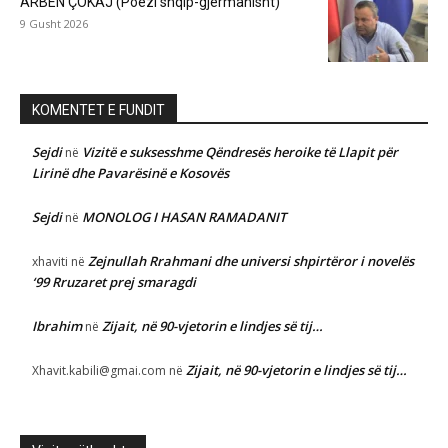
ARBEN ÇOKAJ (Poezi shqip-gjermanisht)
9 Gusht 2026
KOMENTET E FUNDIT
Sejdi
Vizitë e suksesshme Qëndresës heroike të Llapit për
në
Lirinë dhe Pavarësinë e Kosovës
Sejdi
MONOLOG I HASAN RAMADANIT
në
Zejnullah Rrahmani dhe universi shpirtëror i novelës
xhaviti
në
‘99 Rruzaret prej smaragdi
Ibrahim
Zijait, në 90-vjetorin e lindjes së tij…
në
Zijait, në 90-vjetorin e lindjes së tij…
Xhavit.kabili@gmai.com
në