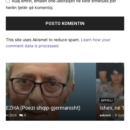
Ruaj emrin, emailin dhe uebfaqen në këtë shfletues për
herën tjetër që komentoj.
This site uses Akismet to reduce spam.
Learn how your
comment data is processed.
K
ARTIKUJ
Ishes, në 10-vjetorin e vdekjes së saj…
admin
-
9 Gusht 2026
0
a