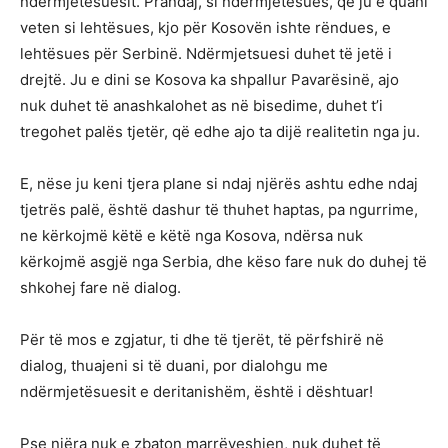
ndërmjetësuesit. Prandaj, si ndërmjetësues, që ju e quani
veten si lehtësues, kjo për Kosovën ishte rëndues, e
lehtësues për Serbinë. Ndërmjetsuesi duhet të jetë i
drejtë. Ju e dini se Kosova ka shpallur Pavarësinë, ajo
nuk duhet të anashkalohet as në bisedime, duhet t’i
tregohet palës tjetër, që edhe ajo ta dijë realitetin nga ju.
E, nëse ju keni tjera plane si ndaj njërës ashtu edhe ndaj
tjetrës palë, është dashur të thuhet haptas, pa ngurrime,
ne kërkojmë këtë e këtë nga Kosova, ndërsa nuk
kërkojmë asgjë nga Serbia, dhe këso fare nuk do duhej të
shkohej fare në dialog.
Për të mos e zgjatur, ti dhe të tjerët, të përfshirë në
dialog, thuajeni si të duani, por dialohgu me
ndërmjetësuesit e deritanishëm, është i dështuar!
Pse njëra nuk e zbaton marrëveshjen, nuk duhet të