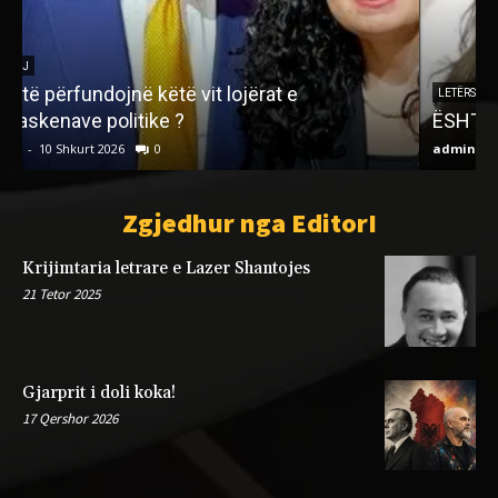
LETËRSI
ËSHTË KOHA KOSAVA TË SHKRUHET DARDANI
admin
-
17 Shtator 2023
0
a
Zgjedhur nga EditorI
Krijimtaria letrare e Lazer Shantojes
21 Tetor 2025
Gjarprit i doli koka!
17 Qershor 2026