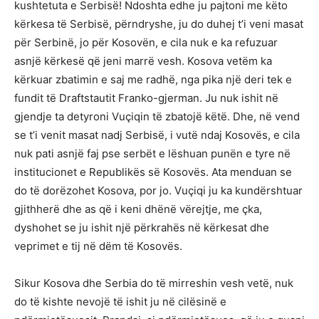
kushtetuta e Serbisë! Ndoshta edhe ju pajtoni me këto
kërkesa të Serbisë, përndryshe, ju do duhej t’i veni masat
për Serbinë, jo për Kosovën, e cila nuk e ka refuzuar
asnjë kërkesë që jeni marrë vesh. Kosova vetëm ka
kërkuar zbatimin e saj me radhë, nga pika një deri tek e
fundit të Draftstautit Franko-gjerman. Ju nuk ishit në
gjendje ta detyroni Vuçiqin të zbatojë këtë. Dhe, në vend
se t’i venit masat nadj Serbisë, i vutë ndaj Kosovës, e cila
nuk pati asnjë faj pse serbët e lëshuan punën e tyre në
institucionet e Republikës së Kosovës. Ata menduan se
do të dorëzohet Kosova, por jo. Vuçiqi ju ka kundërshtuar
gjithherë dhe as që i keni dhënë vërejtje, me çka,
dyshohet se ju ishit një përkrahës në kërkesat dhe
veprimet e tij në dëm të Kosovës.
Sikur Kosova dhe Serbia do të mirreshin vesh vetë, nuk
do të kishte nevojë të ishit ju në cilësinë e