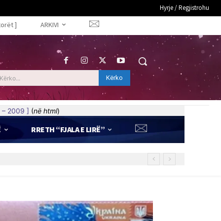
Hyrje / Regjistrohu
torët ]
ARKIVI
Kërko
Kërko...
 – 2009 ]
(
në html
)
Ë
RRETH “FJALA E LIRË”