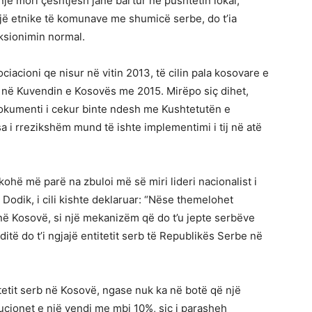
jë mori çështjesh janë bartur në pushtetin lokal,
një etnike të komunave me shumicë serbe, do t’ia
sionimin normal.
ciacioni qe nisur në vitin 2013, të cilin pala kosovare e
 në Kuvendin e Kosovës me 2015. Mirëpo siç dihet,
okumenti i cekur binte ndesh me Kushtetutën e
a i rrezikshëm mund të ishte implementimi i tij në atë
hë më parë na zbuloi më së miri lideri nacionalist i
Dodik, i cili kishte deklaruar: “Nëse themelohet
ë Kosovë, si një mekanizëm që do t’u jepte serbëve
itë do t’i ngjajë entitetit serb të Republikës Serbe në
itetit serb në Kosovë, ngase nuk ka në botë që një
tucionet e një vendi me mbi 10%, siç i parasheh