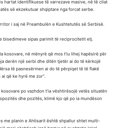
s hartat identifikuese të varrezave masive, në të cilat
atës së ekzekutuar shqiptare nga forcat serbe.
rritor i saj në Preambulën e Kushtetutës së Serbisë.
 bisedimeve sipas parimit të reciprocitetit etj.
la kosovare, në mënyrë që mos t’iu lihej hapësirë për
a derën një serbi dhe ditën tjetër ai do të kërkojë
ndërsa të pasnesërmen ai do të përpiqet të të flakë
ti ai që ke hyrë me zor”.
 kosovare po vazhdon t’ia vështirësojë vetës situatën
opozitës dhe pozitës, klimë kjo që po ia mundëson
me planin e Ahtisarit është shpallur shtet multi-