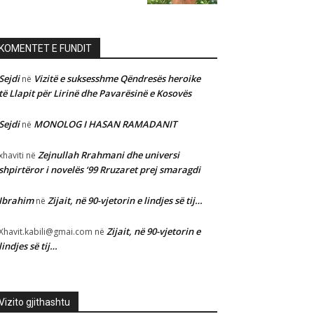
KOMENTET E FUNDIT
Sejdi
Vizitë e suksesshme Qëndresës heroike
në
të Llapit për Lirinë dhe Pavarësinë e Kosovës
Sejdi
MONOLOG I HASAN RAMADANIT
në
Zejnullah Rrahmani dhe universi
xhaviti
në
shpirtëror i novelës ‘99 Rruzaret prej smaragdi
Ibrahim
Zijait, në 90-vjetorin e lindjes së tij…
në
Zijait, në 90-vjetorin e
Xhavit.kabili@gmai.com
në
lindjes së tij…
Vizito gjithashtu