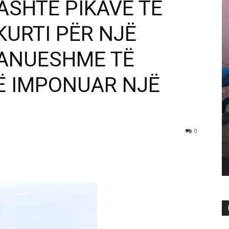
JASHTË PIKAVE TË
KURTI PËR NJË
RANUESHME TË
SË IMPONUAR NJË
0