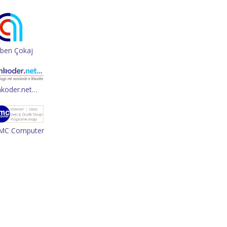
rben Çokaj
hkoder.net…
MC Computer