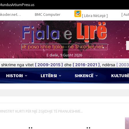
MundusArtiumPress.us
hkoder.net…
BMC Computer
[ Au
[ Libra NëLinjë ]
E dielë, 9 Gusht 2026
shkrime nga vitet
[ 2009-2015 ]
dhe
[ 2016-2021 ]
, ndërsa
[ 2003
HISTORI
LETËRSI
SHKENCË
KULTUR
MINISTRIT KURTI PËR NJË ZGJIDHJE TË PRANUESHME...