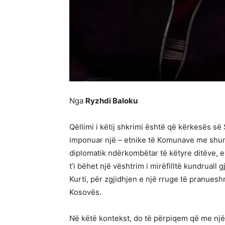
Nga
Ryzhdi Baloku
Qëllimi i këtij shkrimi është që kërkesës s
imponuar një – etnike të Komunave me shu
diplomatik ndërkombëtar të këtyre ditëve, 
t’i bëhet një vështrim i mirëfilltë kundruall
Kurti, për zgjidhjen e një rruge të pranues
Kosovës.
Në këtë kontekst, do të përpiqem që me një