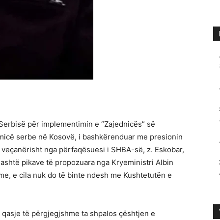
ë Serbisë për implementimin e “Zajednicës” së
micë serbe në Kosovë, i bashkërenduar me presionin
e veçanërisht nga përfaqësuesi i SHBA-së, z. Eskobar,
 gjashtë pikave të propozuara nga Kryeministri Albin
hme, e cila nuk do të binte ndesh me Kushtetutën e
 qasje të përgjegjshme ta shpalos çështjen e