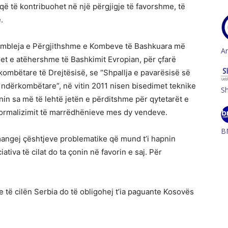
që të kontribuohet në një përgjigje të favorshme, të
.
Asambleja e Përgjithshme e Kombeve të Bashkuara më
A
det e atëhershme të Bashkimit Evropian, për çfarë
ombëtare të Drejtësisë, se “Shpallja e pavarësisë së
 ndërkombëtare”, në vitin 2011 nisen bisedimet teknike
S
ënin sa më të lehtë jetën e përditshme për qytetarët e
 normalizimit të marrëdhënieve mes dy vendeve.
B
angej çështjeve problematike që mund t’i hapnin
iativa të cilat do ta çonin në favorin e saj. Për
 të cilën Serbia do të obligohej t’ia paguante Kosovës