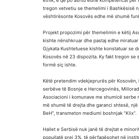
etnik, e që po ashtu edhe kompetencat për n
tregon vetvetiu se themelimi i Bashkësisë 
vështirësonte Kosovës edhe më shumë funk
Projekt propozimi për themelimin e këtij Aso
kishte nënshkruar dhe pastaj edhe miratuar
Gjykata Kushtetuese kishte konstatuar se d
Kosovës në 23 dispozita. Ky fakt tregon se s
formë siç ishte.
Këtë pretendim vdekjeprurës për Kosovën, ko
serbëve të Bosnje e Hercegovinës, Millorad 
Asociacioni i komunave me shumicë serbe n
më shumë të drejta dhe garanci shtesë, një d
BeH”, transmeton mediumi boshnjak “Klix”.
Hallet e Serbisë nuk janë të drejtat e minor
popullatë prej 3%, të përfaqësohet në insti