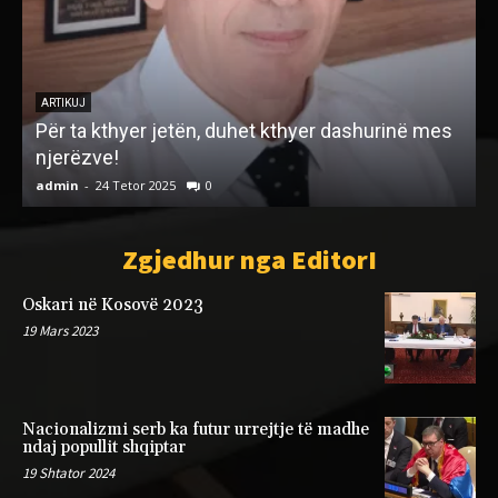
LETËRSI
HESHTJA NË GUR
admin
-
3 Shkurt 2023
0
a
Zgjedhur nga EditorI
Oskari në Kosovë 2023
19 Mars 2023
Nacionalizmi serb ka futur urrejtje të madhe
ndaj popullit shqiptar
19 Shtator 2024