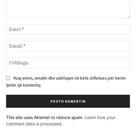
Komenti:
Emr
Ema
Ue
Ruaj emrin, emailin dhe uebfaqen në këtë shfletues për herën
tjetër që komentoj.
This site uses Akismet to reduce spam.
Learn how your
comment data is processed.