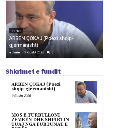
ARTIKUJ
MOS E TURBULLONI ZEMRËN DHE
ARTIKUJ
SHPIRTIN TUAJ NGA FURTUNAT E
“BUZË LU
BOTËS
– PAULO
admin
-
9 Gusht 2026
0
admin
-
9 G
Shkrimet e fundit
ARBEN ÇOKAJ (Poezi
shqip-gjermanisht)
9 Gusht 2026
MOS E TURBULLONI
ZEMRËN DHE SHPIRTIN
TUAJ NGA FURTUNAT E