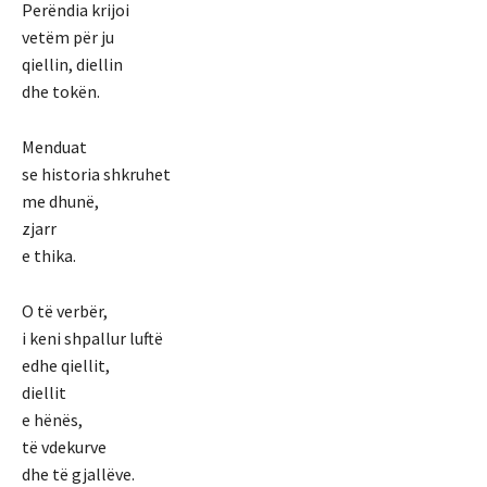
Perëndia krijoi
vetëm për ju
qiellin, diellin
dhe tokën.
Menduat
se historia shkruhet
me dhunë,
zjarr
e thika.
O të verbër,
i keni shpallur luftë
edhe qiellit,
diellit
e hënës,
të vdekurve
dhe të gjallëve.