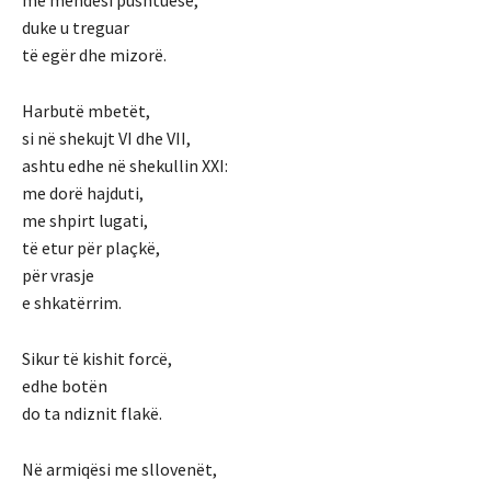
me mendësi pushtuese,
duke u treguar
të egër dhe mizorë.
Harbutë mbetët,
si në shekujt VI dhe VII,
ashtu edhe në shekullin XXI:
me dorë hajduti,
me shpirt lugati,
të etur për plaçkë,
për vrasje
e shkatërrim.
Sikur të kishit forcë,
edhe botën
do ta ndiznit flakë.
Në armiqësi me sllovenët,