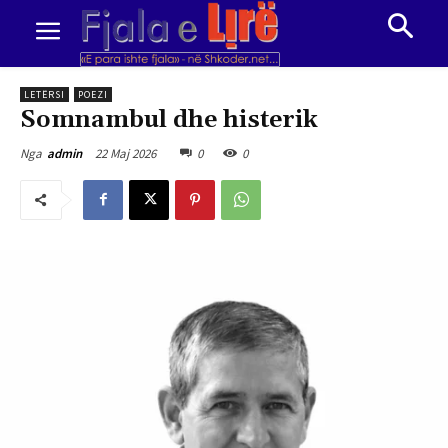
LETËRSI
POEZI
Somnambul dhe histerik
22 Maj 2026
0
0
Nga
admin