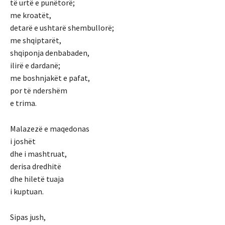
të urtë e punëtorë;
me kroatët,
detarë e ushtarë shembullorë;
me shqiptarët,
shqiponja denbabaden,
ilirë e dardanë;
me boshnjakët e pafat,
por të ndershëm
e trima.
Malazezë e maqedonas
i joshët
dhe i mashtruat,
derisa dredhitë
dhe hiletë tuaja
i kuptuan.
Sipas jush,