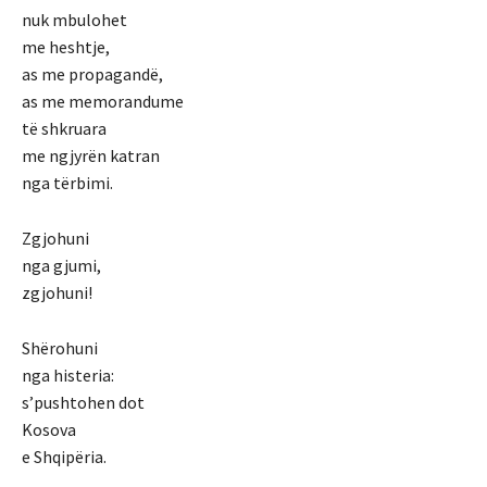
nuk mbulohet
me heshtje,
as me propagandë,
as me memorandume
të shkruara
me ngjyrën katran
nga tërbimi.
Zgjohuni
nga gjumi,
zgjohuni!
Shërohuni
nga histeria:
s’pushtohen dot
Kosova
e Shqipëria.