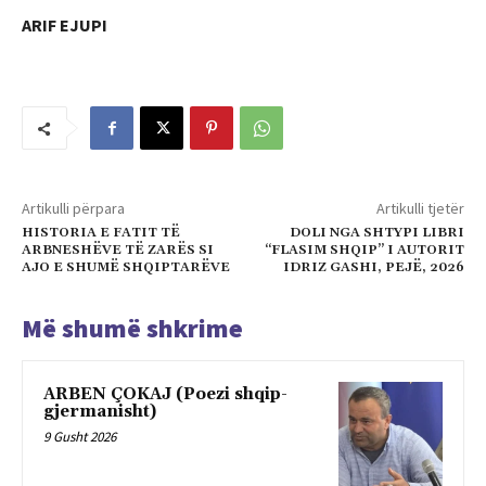
ARIF EJUPI
Artikulli përpara
Artikulli tjetër
HISTORIA E FATIT TË
DOLI NGA SHTYPI LIBRI
ARBNESHËVE TË ZARËS SI
“FLASIM SHQIP” I AUTORIT
AJO E SHUMË SHQIPTARËVE
IDRIZ GASHI, PEJË, 2026
Më shumë shkrime
ARBEN ÇOKAJ (Poezi shqip-
gjermanisht)
9 Gusht 2026