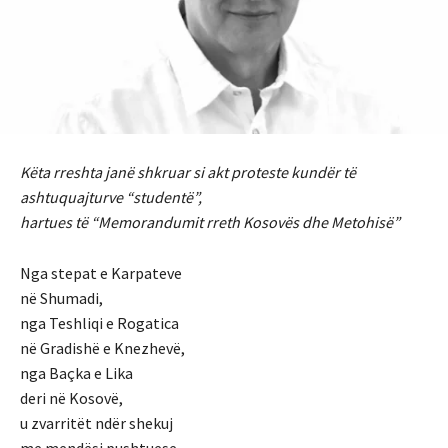
Këta rreshta janë shkruar si akt proteste kundër të
ashtuquajturve “studentë”,
hartues të “Memorandumit rreth Kosovës dhe Metohisë”
Nga stepat e Karpateve
në Shumadi,
nga Teshliqi e Rogatica
në Gradishë e Knezhevë,
nga Baçka e Lika
deri në Kosovë,
u zvarritët ndër shekuj