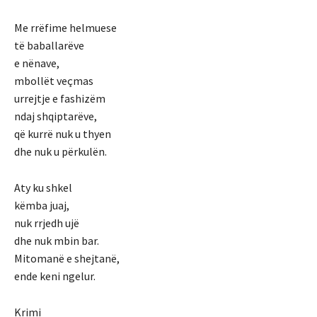
Me rrëfime helmuese
të baballarëve
e nënave,
mbollët veçmas
urrejtje e fashizëm
ndaj shqiptarëve,
që kurrë nuk u thyen
dhe nuk u përkulën.
Aty ku shkel
këmba juaj,
nuk rrjedh ujë
dhe nuk mbin bar.
Mitomanë e shejtanë,
ende keni ngelur.
Krimi