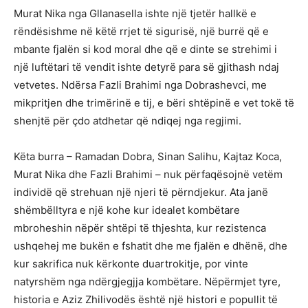
Murat Nika nga Gllanasella ishte një tjetër hallkë e
rëndësishme në këtë rrjet të sigurisë, një burrë që e
mbante fjalën si kod moral dhe që e dinte se strehimi i
një luftëtari të vendit ishte detyrë para së gjithash ndaj
vetvetes. Ndërsa Fazli Brahimi nga Dobrashevci, me
mikpritjen dhe trimërinë e tij, e bëri shtëpinë e vet tokë të
shenjtë për çdo atdhetar që ndiqej nga regjimi.
Këta burra – Ramadan Dobra, Sinan Salihu, Kajtaz Koca,
Murat Nika dhe Fazli Brahimi – nuk përfaqësojnë vetëm
individë që strehuan një njeri të përndjekur. Ata janë
shëmbëlltyra e një kohe kur idealet kombëtare
mbroheshin nëpër shtëpi të thjeshta, kur rezistenca
ushqehej me bukën e fshatit dhe me fjalën e dhënë, dhe
kur sakrifica nuk kërkonte duartrokitje, por vinte
natyrshëm nga ndërgjegjja kombëtare. Nëpërmjet tyre,
historia e Aziz Zhilivodës është një histori e popullit të