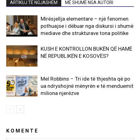
ARTIKUJ TË NGJASHËM
MË SHUMË NGA AUTORI
Mirësjellja elementare – një fenomen
pothuajse i dëbuar nga diskursi i shumë
mediave dhe strukturave tona politike
KUSH E KONTROLLON BUKËN QË HAMË
NË REPUBLIKËN E KOSOVËS?
Mel Robbins – Tri ide të thjeshta që po
ua ndryshojnë mënyrën e të menduemit
miliona njerëzve
K O M E N T E