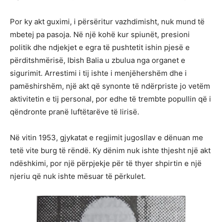
Por ky akt guximi, i përsëritur vazhdimisht, nuk mund të
mbetej pa pasoja. Në një kohë kur spiunët, presioni
politik dhe ndjekjet e egra të pushtetit ishin pjesë e
përditshmërisë, Ibish Balia u zbulua nga organet e
sigurimit. Arrestimi i tij ishte i menjëhershëm dhe i
pamëshirshëm, një akt që synonte të ndërpriste jo vetëm
aktivitetin e tij personal, por edhe të trembte popullin që i
qëndronte pranë luftëtarëve të lirisë.
Në vitin 1953, gjykatat e regjimit jugosllav e dënuan me
tetë vite burg të rëndë. Ky dënim nuk ishte thjesht një akt
ndëshkimi, por një përpjekje për të thyer shpirtin e një
njeriu që nuk ishte mësuar të përkulet.