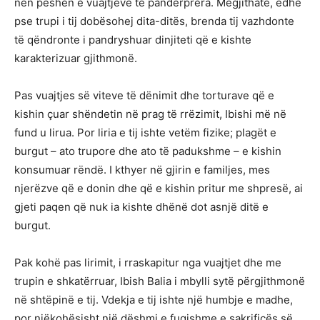
nën peshën e vuajtjeve të pandërprera. Megjithatë, edhe
pse trupi i tij dobësohej dita-ditës, brenda tij vazhdonte
të qëndronte i pandryshuar dinjiteti që e kishte
karakterizuar gjithmonë.
Pas vuajtjes së viteve të dënimit dhe torturave që e
kishin çuar shëndetin në prag të rrëzimit, Ibishi më në
fund u lirua. Por liria e tij ishte vetëm fizike; plagët e
burgut – ato trupore dhe ato të padukshme – e kishin
konsumuar rëndë. I kthyer në gjirin e familjes, mes
njerëzve që e donin dhe që e kishin pritur me shpresë, ai
gjeti paqen që nuk ia kishte dhënë dot asnjë ditë e
burgut.
Pak kohë pas lirimit, i rraskapitur nga vuajtjet dhe me
trupin e shkatërruar, Ibish Balia i mbylli sytë përgjithmonë
në shtëpinë e tij. Vdekja e tij ishte një humbje e madhe,
por njëkohësisht një dëshmi e fuqishme e sakrificës së