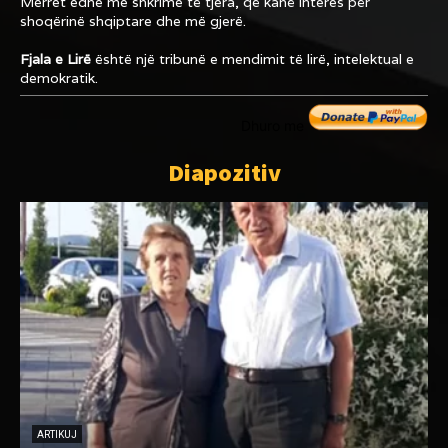
Merret edhe me shkrime të tjera, që kanë interes për
shoqërinë shqiptare dhe më gjerë.
Fjala e Lirë
është një tribunë e mendimit të lirë, intelektual e
demokratik.
Dhuro me
Diapozitiv
ARTIKUJ