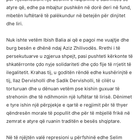
atyre që, edhe pa mbajtur pushkën në dorë deri në fund,
mbetën luftëtarë të palëkundur në betejën për dinjitet
dhe liri.
Nuk ishte vetëm Ibish Balia ai që e pagoi me vuajtje dhe
burg besën e dhënë ndaj Aziz Zhilivodës. Rrethi i të
persekutuarve u zgjerua shpejt, pasi pushteti kërkonte të
shkatërronte çdo nyje solidariteti dhe çdo fije të rrjetit të
ilegalitetit. Krahas tij, u goditën rëndë edhe kushërinjtë e
tij, Ilaz Dervisholli dhe Sadik Dervisholli, të cilët u
torturuan dhe u dënuan vetëm pse kishin guxuar të
strehonin dhe të ndihmonin një luftëtar të lirisë. Dënimet
e tyre ishin një përpjekje e qartë e regjimit për të thyer
qëndresën morale të popullit dhe për të mbjellë frikë në
zemrat e atyre që ruanin traditën e besës shqiptare.
Në të njëjtën valë represioni u përfshinë edhe Selim