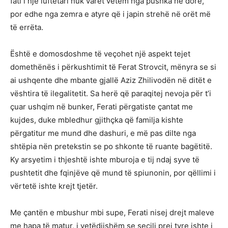
fati i një luftëtari nuk varet vetëm nga pushka në dorë,
por edhe nga zemra e atyre që i japin strehë në orët më
të errëta.
Është e domosdoshme të veçohet një aspekt tejet
domethënës i përkushtimit të Ferat Strovcit, mënyra se si
ai ushqente dhe mbante gjallë Aziz Zhilivodën në ditët e
vështira të ilegalitetit. Sa herë që paraqitej nevoja për t’i
çuar ushqim në bunker, Ferati përgatiste çantat me
kujdes, duke mbledhur gjithçka që familja kishte
përgatitur me mund dhe dashuri, e më pas dilte nga
shtëpia nën pretekstin se po shkonte të ruante bagëtitë.
Ky arsyetim i thjeshtë ishte mburoja e tij ndaj syve të
pushtetit dhe fqinjëve që mund të spiunonin, por qëllimi i
vërtetë ishte krejt tjetër.
Me çantën e mbushur mbi supe, Ferati nisej drejt maleve
me hapa të matur, i vetëdijshëm se secili prej tyre ishte i