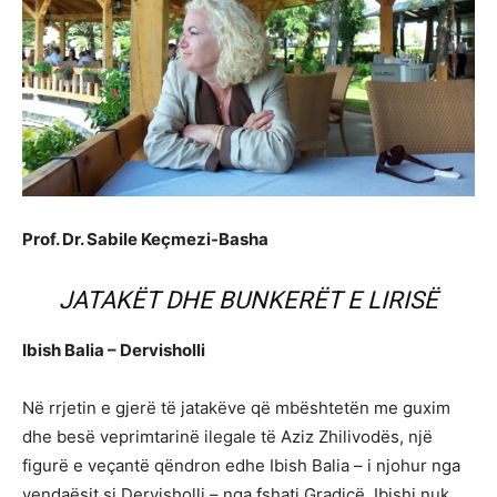
Prof. Dr. Sabile Keçmezi-Basha
JATAKËT DHE BUNKERËT E LIRISË
Ibish Balia – Dervisholli
Në rrjetin e gjerë të jatakëve që mbështetën me guxim
dhe besë veprimtarinë ilegale të Aziz Zhilivodës, një
figurë e veçantë qëndron edhe Ibish Balia – i njohur nga
vendaësit si Dervisholli – nga fshati Gradicë. Ibishi nuk