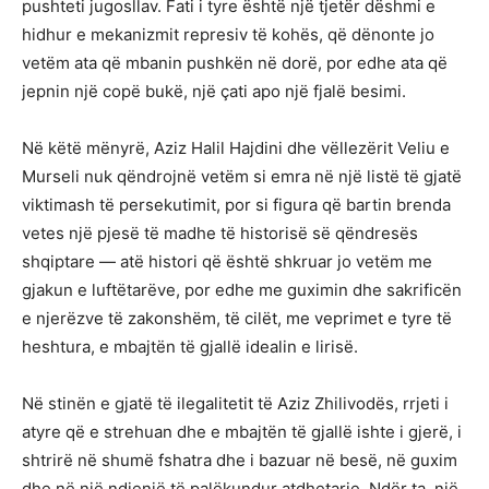
pushteti jugosllav. Fati i tyre është një tjetër dëshmi e
hidhur e mekanizmit represiv të kohës, që dënonte jo
vetëm ata që mbanin pushkën në dorë, por edhe ata që
jepnin një copë bukë, një çati apo një fjalë besimi.
Në këtë mënyrë, Aziz Halil Hajdini dhe vëllezërit Veliu e
Murseli nuk qëndrojnë vetëm si emra në një listë të gjatë
viktimash të persekutimit, por si figura që bartin brenda
vetes një pjesë të madhe të historisë së qëndresës
shqiptare — atë histori që është shkruar jo vetëm me
gjakun e luftëtarëve, por edhe me guximin dhe sakrificën
e njerëzve të zakonshëm, të cilët, me veprimet e tyre të
heshtura, e mbajtën të gjallë idealin e lirisë.
Në stinën e gjatë të ilegalitetit të Aziz Zhilivodës, rrjeti i
atyre që e strehuan dhe e mbajtën të gjallë ishte i gjerë, i
shtrirë në shumë fshatra dhe i bazuar në besë, në guxim
dhe në një ndjenjë të palëkundur atdhetarie. Ndër ta, një