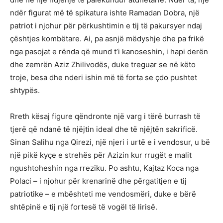
ndër figurat më të spikatura ishte Ramadan Dobra, një
patriot i njohur për përkushtimin e tij të pakursyer ndaj
çështjes kombëtare. Ai, pa asnjë mëdyshje dhe pa frikë
nga pasojat e rënda që mund t’i kanoseshin, i hapi derën
dhe zemrën Aziz Zhilivodës, duke treguar se në këto
troje, besa dhe nderi ishin më të forta se çdo pushtet
shtypës.
Rreth kësaj figure qëndronte një varg i tërë burrash të
tjerë që ndanë të njëjtin ideal dhe të njëjtën sakrificë.
Sinan Salihu nga Qirezi, një njeri i urtë e i vendosur, u bë
një pikë kyçe e strehës për Azizin kur rrugët e malit
ngushtoheshin nga rreziku. Po ashtu, Kajtaz Koca nga
Polaci – i njohur për krenarinë dhe përgatitjen e tij
patriotike – e mbështeti me vendosmëri, duke e bërë
shtëpinë e tij një fortesë të vogël të lirisë.