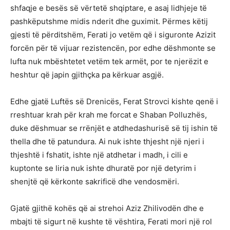
shfaqje e besës së vërtetë shqiptare, e asaj lidhjeje të
pashkëputshme midis nderit dhe guximit. Përmes këtij
gjesti të përditshëm, Ferati jo vetëm që i siguronte Azizit
forcën për të vijuar rezistencën, por edhe dëshmonte se
lufta nuk mbështetet vetëm tek armët, por te njerëzit e
heshtur që japin gjithçka pa kërkuar asgjë.
Edhe gjatë Luftës së Drenicës, Ferat Strovci kishte qenë i
rreshtuar krah për krah me forcat e Shaban Polluzhës,
duke dëshmuar se rrënjët e atdhedashurisë së tij ishin të
thella dhe të patundura. Ai nuk ishte thjesht një njeri i
thjeshtë i fshatit, ishte një atdhetar i madh, i cili e
kuptonte se liria nuk ishte dhuratë por një detyrim i
shenjtë që kërkonte sakrificë dhe vendosmëri.
Gjatë gjithë kohës që ai strehoi Aziz Zhilivodën dhe e
mbajti të sigurt në kushte të vështira, Ferati mori një rol