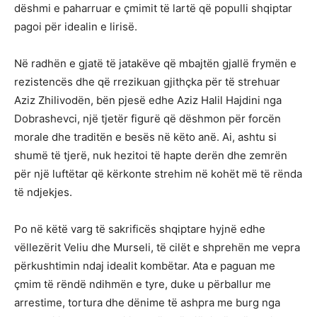
dëshmi e paharruar e çmimit të lartë që populli shqiptar
pagoi për idealin e lirisë.
Në radhën e gjatë të jatakëve që mbajtën gjallë frymën e
rezistencës dhe që rrezikuan gjithçka për të strehuar
Aziz Zhilivodën, bën pjesë edhe Aziz Halil Hajdini nga
Dobrashevci, një tjetër figurë që dëshmon për forcën
morale dhe traditën e besës në këto anë. Ai, ashtu si
shumë të tjerë, nuk hezitoi të hapte derën dhe zemrën
për një luftëtar që kërkonte strehim në kohët më të rënda
të ndjekjes.
Po në këtë varg të sakrificës shqiptare hyjnë edhe
vëllezërit Veliu dhe Murseli, të cilët e shprehën me vepra
përkushtimin ndaj idealit kombëtar. Ata e paguan me
çmim të rëndë ndihmën e tyre, duke u përballur me
arrestime, tortura dhe dënime të ashpra me burg nga