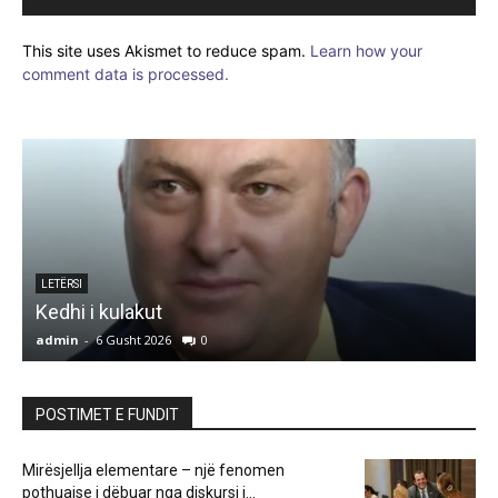
This site uses Akismet to reduce spam.
Learn how your
comment data is processed.
e
LETËRSI
Kedhi i kulakut
admin
-
6 Gusht 2026
0
a
POSTIMET E FUNDIT
Mirësjellja elementare – një fenomen
pothuajse i dëbuar nga diskursi i...