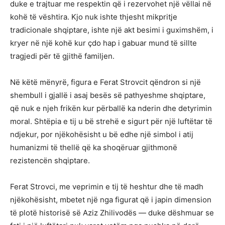
duke e trajtuar me respektin që i rezervohet një vëllai në
kohë të vështira. Kjo nuk ishte thjesht mikpritje
tradicionale shqiptare, ishte një akt besimi i guximshëm, i
kryer në një kohë kur çdo hap i gabuar mund të sillte
tragjedi për të gjithë familjen.
Në këtë mënyrë, figura e Ferat Strovcit qëndron si një
shembull i gjallë i asaj besës së pathyeshme shqiptare,
që nuk e njeh frikën kur përballë ka nderin dhe detyrimin
moral. Shtëpia e tij u bë strehë e sigurt për një luftëtar të
ndjekur, por njëkohësisht u bë edhe një simbol i atij
humanizmi të thellë që ka shoqëruar gjithmonë
rezistencën shqiptare.
Ferat Strovci, me veprimin e tij të heshtur dhe të madh
njëkohësisht, mbetet një nga figurat që i japin dimension
të plotë historisë së Aziz Zhilivodës — duke dëshmuar se