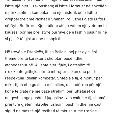
ishte një njeri i zakonshëm; ai ishte i formuar në shkollën
e përkushtimit kombëtar, me një historik që e lidhte
drejtpërdrejt me radhët e Shaban Polluzhës gjatë Luftës
së Dytë Botërore. Kjo e bënte atë jo vetëm një veteran të
kauzës, por një prej atyre burrave që e kishin pasur lirinë
si pjesë të gjakut dhe të shpirtit.
Në trevën e Drenicës, Ibish Balia njihej për dy cilësi
themelore të karakterit shqiptar: besën dhe
atdhedashurinë. Ai ishte njeri fjale, i gatshëm të
rrezikonte gjithçka për të mbrojtur mikun dhe për të
respektuar idealin kombëtar. Shtëpia e tij, e njohur për
mikpritjen dhe guximin e familjes, u shndërrua për një
kohë të gjatë në një oazë strehimi për luftëtarët që
ndiqeshin nga pushteti jugosllav. Nën çatinë e tij, shumë
prej tyre gjetën mbrojtje, ushqim, pushim dhe një çast
siguri në mes të një realiteti të mbushur me rreziqe.