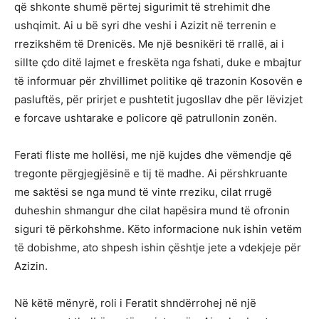
që shkonte shumë përtej sigurimit të strehimit dhe
ushqimit. Ai u bë syri dhe veshi i Azizit në terrenin e
rrezikshëm të Drenicës. Me një besnikëri të rrallë, ai i
sillte çdo ditë lajmet e freskëta nga fshati, duke e mbajtur
të informuar për zhvillimet politike që trazonin Kosovën e
pasluftës, për prirjet e pushtetit jugosllav dhe për lëvizjet
e forcave ushtarake e policore që patrullonin zonën.
Ferati fliste me hollësi, me një kujdes dhe vëmendje që
tregonte përgjegjësinë e tij të madhe. Ai përshkruante
me saktësi se nga mund të vinte rreziku, cilat rrugë
duheshin shmangur dhe cilat hapësira mund të ofronin
siguri të përkohshme. Këto informacione nuk ishin vetëm
të dobishme, ato shpesh ishin çështje jete a vdekjeje për
Azizin.
Në këtë mënyrë, roli i Feratit shndërrohej në një