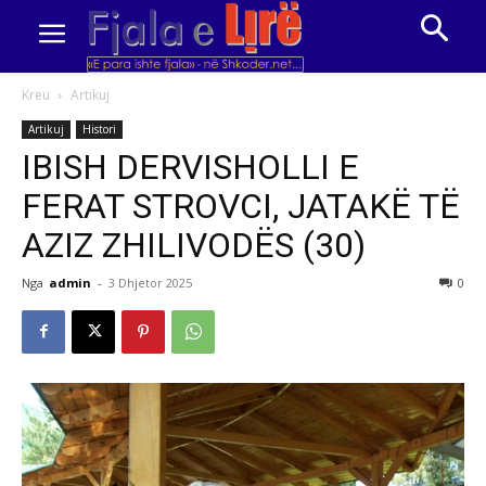
Kreu
Artikuj
Artikuj
Histori
IBISH DERVISHOLLI E
FERAT STROVCI, JATAKË TË
AZIZ ZHILIVODËS (30)
Nga
admin
-
3 Dhjetor 2025
0