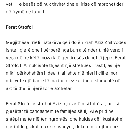
vet — e besës që nuk thyhet dhe e lirisë që mbrohet deri
në frymën e fundit.
Ferat Strofci
Megjithëse rrjeti i jatakëve që i dolën krah Aziz Zhilivodës
ishte i gjerë dhe i përbërë nga burra të nderit, një vend i
veçantë në këtë mozaik të qëndresës duhet t’i jepet Ferat
Strofcit. Ai nuk ishte thjesht një strehues i rastit, as një
mik i përkohshëm i idealit; ai ishte një njeri i cili e mori
mbi vete një barrë të madhe rreziku dhe e ktheu atë në
akt të thellë njerëzor e atdhetar.
Ferat Strofci e strehoi Azizin jo vetëm si luftëtar, por si
pjesëtar të pandashëm të familjes së tij. Ai e priti në
shtëpi me të njëjtën ngrohtësi dhe kujdes që i kushtohej
njeriut të gjakut, duke e ushqyer, duke e mbrojtur dhe