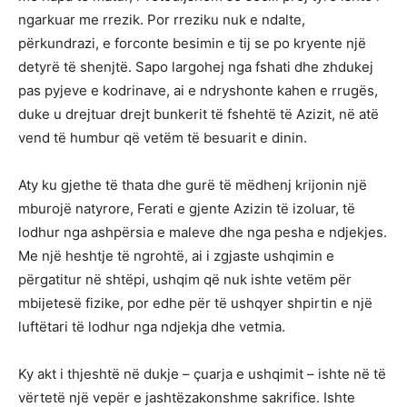
ngarkuar me rrezik. Por rreziku nuk e ndalte,
përkundrazi, e forconte besimin e tij se po kryente një
detyrë të shenjtë. Sapo largohej nga fshati dhe zhdukej
pas pyjeve e kodrinave, ai e ndryshonte kahen e rrugës,
duke u drejtuar drejt bunkerit të fshehtë të Azizit, në atë
vend të humbur që vetëm të besuarit e dinin.
Aty ku gjethe të thata dhe gurë të mëdhenj krijonin një
mburojë natyrore, Ferati e gjente Azizin të izoluar, të
lodhur nga ashpërsia e maleve dhe nga pesha e ndjekjes.
Me një heshtje të ngrohtë, ai i zgjaste ushqimin e
përgatitur në shtëpi, ushqim që nuk ishte vetëm për
mbijetesë fizike, por edhe për të ushqyer shpirtin e një
luftëtari të lodhur nga ndjekja dhe vetmia.
Ky akt i thjeshtë në dukje – çuarja e ushqimit – ishte në të
vërtetë një vepër e jashtëzakonshme sakrifice. Ishte