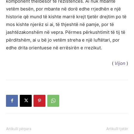
komponent thelbësor të rezistencës. Ai nuk mbante
vetëm besën, por mbante në dorë edhe rrjedhën e një
historie që mund të kishte marrë krejt tjetër drejtim po të
mos kishte njerëz si ai, të thjeshtë në pamje, por të
jashtëzakonshëm në vepra. Përmes përkushtimit të tij të
përditshëm, ai u bë jo vetëm streha e një luftëtari, por
edhe drita orientuese në errësirën e rrezikut.
(
Vijon
)
Artikulli përpara
Artikulli tjetër