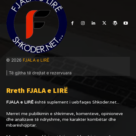
© 2026
FJALA e LIRË
| Të gjitha të drejtat e rezervuara
Rreth FJALA e LIRË
FJALA e LIRË
është suplement i uebfaqes
Shkoder.net...
Merret me publikimin e shkrimeve, komenteve, opinioneve
dhe analizave të ndryshme, me karakter kombëtar dhe
mbarëshqiptar.