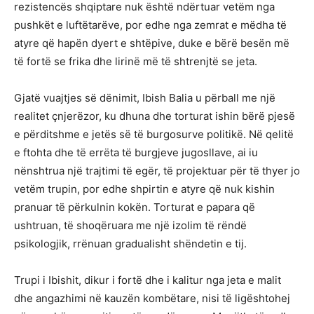
rezistencës shqiptare nuk është ndërtuar vetëm nga
pushkët e luftëtarëve, por edhe nga zemrat e mëdha të
atyre që hapën dyert e shtëpive, duke e bërë besën më
të fortë se frika dhe lirinë më të shtrenjtë se jeta.
Gjatë vuajtjes së dënimit, Ibish Balia u përball me një
realitet çnjerëzor, ku dhuna dhe torturat ishin bërë pjesë
e përditshme e jetës së të burgosurve politikë. Në qelitë
e ftohta dhe të errëta të burgjeve jugosllave, ai iu
nënshtrua një trajtimi të egër, të projektuar për të thyer jo
vetëm trupin, por edhe shpirtin e atyre që nuk kishin
pranuar të përkulnin kokën. Torturat e papara që
ushtruan, të shoqëruara me një izolim të rëndë
psikologjik, rrënuan gradualisht shëndetin e tij.
Trupi i Ibishit, dikur i fortë dhe i kalitur nga jeta e malit
dhe angazhimi në kauzën kombëtare, nisi të ligështohej