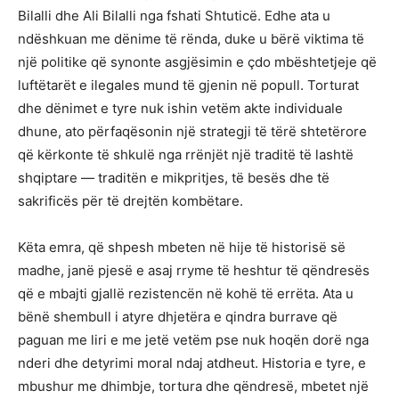
Bilalli dhe Ali Bilalli nga fshati Shtuticë. Edhe ata u
ndëshkuan me dënime të rënda, duke u bërë viktima të
një politike që synonte asgjësimin e çdo mbështetjeje që
luftëtarët e ilegales mund të gjenin në popull. Torturat
dhe dënimet e tyre nuk ishin vetëm akte individuale
dhune, ato përfaqësonin një strategji të tërë shtetërore
që kërkonte të shkulë nga rrënjët një traditë të lashtë
shqiptare — traditën e mikpritjes, të besës dhe të
sakrificës për të drejtën kombëtare.
Këta emra, që shpesh mbeten në hije të historisë së
madhe, janë pjesë e asaj rryme të heshtur të qëndresës
që e mbajti gjallë rezistencën në kohë të errëta. Ata u
bënë shembull i atyre dhjetëra e qindra burrave që
paguan me liri e me jetë vetëm pse nuk hoqën dorë nga
nderi dhe detyrimi moral ndaj atdheut. Historia e tyre, e
mbushur me dhimbje, tortura dhe qëndresë, mbetet një