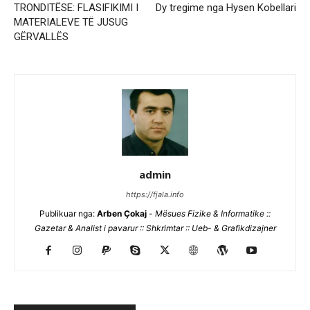
TRONDITËSE: FLASIFIKIMI I
Dy tregime nga Hysen Kobellari
MATERIALEVE TË JUSUG
GËRVALLËS
admin
https://fjala.info
Publikuar nga:
Arben Çokaj
-
Mësues Fizike & Informatike ::
Gazetar & Analist i pavarur :: Shkrimtar :: Ueb- & Grafikdizajner