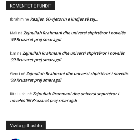
KOMENTET E FUNDIT
Razijes, 90-vjetorin e lindjes së saj…
Ibrahim
në
Zejnullah Rrahmani dhe universi shpirtëror i novelës
Mali
në
‘99 Rruzaret prej smaragdi
Zejnullah Rrahmani dhe universi shpirtëror i novelës
k.m
në
‘99 Rruzaret prej smaragdi
Zejnullah Rrahmani dhe universi shpirtëror i novelës
Genci
në
‘99 Rruzaret prej smaragdi
Zejnullah Rrahmani dhe universi shpirtëror i
Rita Lushi
në
novelës ‘99 Rruzaret prej smaragdi
Vizito gjithashtu