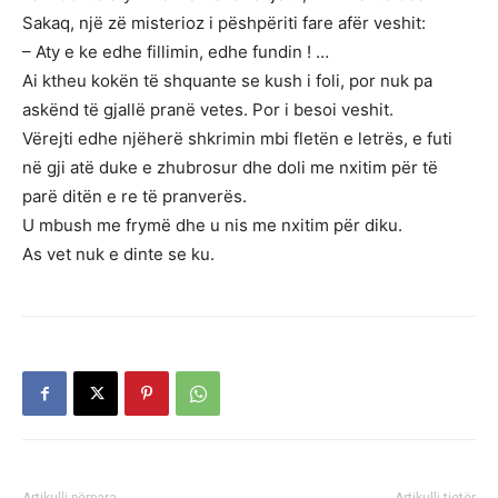
Sakaq, një zë misterioz i pëshpëriti fare afër veshit:
– Aty e ke edhe fillimin, edhe fundin ! …
Ai ktheu kokën të shquante se kush i foli, por nuk pa
askënd të gjallë pranë vetes. Por i besoi veshit.
Vërejti edhe njëherë shkrimin mbi fletën e letrës, e futi
në gji atë duke e zhubrosur dhe doli me nxitim për të
parë ditën e re të pranverës.
U mbush me frymë dhe u nis me nxitim për diku.
As vet nuk e dinte se ku.