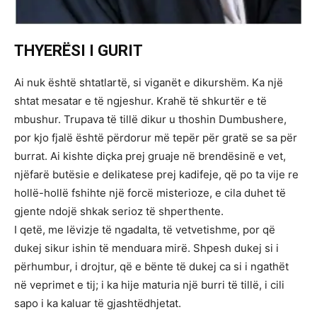
THYERËSI I GURIT
Ai nuk është shtatlartë, si viganët e dikurshëm. Ka një
shtat mesatar e të ngjeshur. Krahë të shkurtër e të
mbushur. Trupava të tillë dikur u thoshin Dumbushere,
por kjo fjalë është përdorur më tepër për gratë se sa për
burrat. Ai kishte diçka prej gruaje në brendësinë e vet,
njëfarë butësie e delikatese prej kadifeje, që po ta vije re
hollë-hollë fshihte një forcë misterioze, e cila duhet të
gjente ndojë shkak serioz të shperthente.
I qetë, me lëvizje të ngadalta, të vetvetishme, por që
dukej sikur ishin të menduara mirë. Shpesh dukej si i
përhumbur, i drojtur, që e bënte të dukej ca si i ngathët
në veprimet e tij; i ka hije maturia një burri të tillë, i cili
sapo i ka kaluar të gjashtëdhjetat.