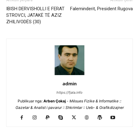
Artikulli përpara
Artikulli tjetër
IBISH DERVISHOLLI E FERAT
Faleminderit, President Rugova
STROVCI, JATAKË TË AZIZ
ZHILIVODËS (30)
admin
https://fjala.info
Publikuar nga:
Arben Çokaj
-
Mësues Fizike & Informatike ::
Gazetar & Analist i pavarur :: Shkrimtar :: Ueb- & Grafikdizajner