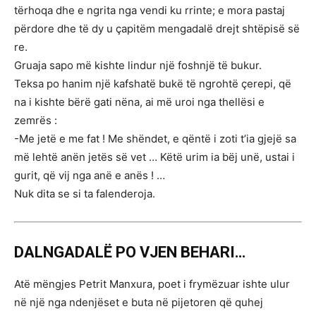
tërhoqa dhe e ngrita nga vendi ku rrinte; e mora pastaj
përdore dhe të dy u çapitëm mengadalë drejt shtëpisë së
re.
Gruaja sapo më kishte lindur një foshnjë të bukur.
Teksa po hanim një kafshatë bukë të ngrohtë çerepi, që
na i kishte bërë gati nëna, ai më uroi nga thellësi e
zemrës :
-Me jetë e me fat ! Me shëndet, e qëntë i zoti t’ia gjejë sa
më lehtë anën jetës së vet … Këtë urim ia bëj unë, ustai i
gurit, që vij nga anë e anës ! …
Nuk dita se si ta falenderoja.
DALNGADALË PO VJEN BEHARI…
Atë mëngjes Petrit Manxura, poet i frymëzuar ishte ulur
në një nga ndenjëset e buta në pijetoren që quhej