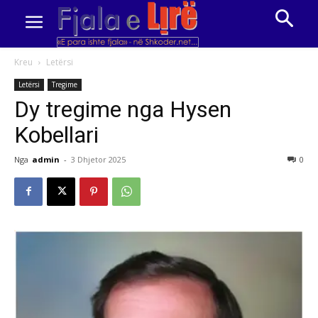
Kreu
Letërsi
Letërsi
Tregime
Dy tregime nga Hysen
Kobellari
Nga
admin
-
3 Dhjetor 2025
0