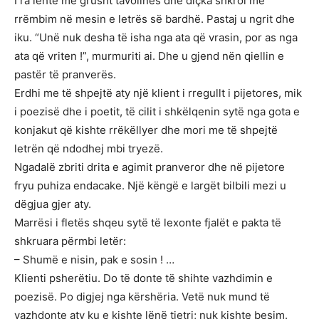
I ra lehtë me grusht tavolinës dhe diçka shkroi me
rrëmbim në mesin e letrës së bardhë. Pastaj u ngrit dhe
iku. “Unë nuk desha të isha nga ata që vrasin, por as nga
ata që vriten !”, murmuriti ai. Dhe u gjend nën qiellin e
pastër të pranverës.
Erdhi me të shpejtë aty një klient i rregullt i pijetores, mik
i poezisë dhe i poetit, të cilit i shkëlqenin sytë nga gota e
konjakut që kishte rrëkëllyer dhe mori me të shpejtë
letrën që ndodhej mbi tryezë.
Ngadalë zbriti drita e agimit pranveror dhe në pijetore
fryu puhiza endacake. Një këngë e largët bilbili mezi u
dëgjua gjer aty.
Marrësi i fletës shqeu sytë të lexonte fjalët e pakta të
shkruara përmbi letër:
– Shumë e nisin, pak e sosin ! …
Klienti psherëtiu. Do të donte të shihte vazhdimin e
poezisë. Po digjej nga kërshëria. Vetë nuk mund të
vazhdonte aty ku e kishte lënë tjetri; nuk kishte besim.