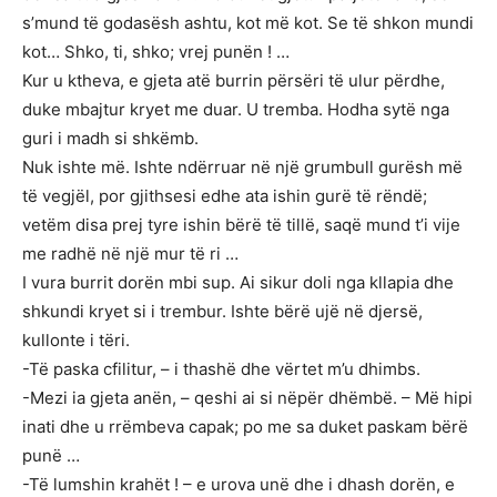
s’mund të godasësh ashtu, kot më kot. Se të shkon mundi
kot… Shko, ti, shko; vrej punën ! …
Kur u ktheva, e gjeta atë burrin përsëri të ulur përdhe,
duke mbajtur kryet me duar. U tremba. Hodha sytë nga
guri i madh si shkëmb.
Nuk ishte më. Ishte ndërruar në një grumbull gurësh më
të vegjël, por gjithsesi edhe ata ishin gurë të rëndë;
vetëm disa prej tyre ishin bërë të tillë, saqë mund t’i vije
me radhë në një mur të ri …
I vura burrit dorën mbi sup. Ai sikur doli nga kllapia dhe
shkundi kryet si i trembur. Ishte bërë ujë në djersë,
kullonte i tëri.
-Të paska cfilitur, – i thashë dhe vërtet m’u dhimbs.
-Mezi ia gjeta anën, – qeshi ai si nëpër dhëmbë. – Më hipi
inati dhe u rrëmbeva capak; po me sa duket paskam bërë
punë …
-Të lumshin krahët ! – e urova unë dhe i dhash dorën, e