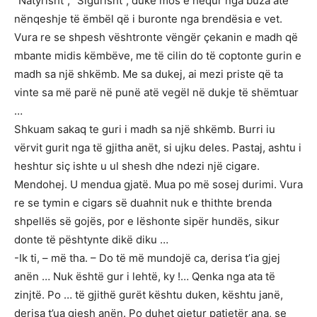
“Natyrisht”, “Sigurisht”, duke mos e hequr nga buza atë
nënqeshje të ëmbël që i buronte nga brendësia e vet.
Vura re se shpesh vështronte vëngër çekanin e madh që
mbante midis këmbëve, me të cilin do të coptonte gurin e
madh sa një shkëmb. Me sa dukej, ai mezi priste që ta
vinte sa më parë në punë atë vegël në dukje të shëmtuar
…
Shkuam sakaq te guri i madh sa një shkëmb. Burri iu
vërvit gurit nga të gjitha anët, si ujku deles. Pastaj, ashtu i
heshtur siç ishte u ul shesh dhe ndezi një cigare.
Mendohej. U mendua gjatë. Mua po më sosej durimi. Vura
re se tymin e cigars së duahnit nuk e thithte brenda
shpellës së gojës, por e lëshonte sipër hundës, sikur
donte të pështynte dikë diku …
-Ik ti, – më tha. – Do të më mundojë ca, derisa t’ia gjej
anën … Nuk është gur i lehtë, ky !… Qenka nga ata të
zinjtë. Po … të gjithë gurët kështu duken, kështu janë,
derisa t’ua gjesh anën. Po duhet gjetur patjetër ana, se