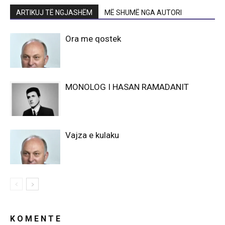
ARTIKUJ TË NGJASHËM
MË SHUMË NGA AUTORI
Ora me qostek
MONOLOG I HASAN RAMADANIT
Vajza e kulaku
K O M E N T E