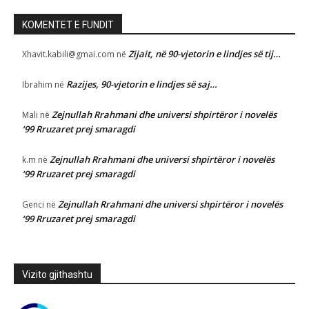
KOMENTET E FUNDIT
Zijait, në 90-vjetorin e lindjes së tij…
Xhavit.kabili@gmai.com
në
Razijes, 90-vjetorin e lindjes së saj…
Ibrahim
në
Zejnullah Rrahmani dhe universi shpirtëror i novelës
Mali
në
‘99 Rruzaret prej smaragdi
Zejnullah Rrahmani dhe universi shpirtëror i novelës
k.m
në
‘99 Rruzaret prej smaragdi
Zejnullah Rrahmani dhe universi shpirtëror i novelës
Genci
në
‘99 Rruzaret prej smaragdi
Vizito gjithashtu