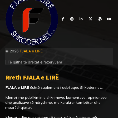
© 2026
FJALA e LIRË
| Të gjitha të drejtat e rezervuara
Rreth FJALA e LIRË
FJALA e LIRË
është suplement i uebfaqes
Shkoder.net...
Merret me publikimin e shkrimeve, komenteve, opinioneve
dhe analizave të ndryshme, me karakter kombëtar dhe
mbarëshqiptar.
Merret edhe me shkrime të tjera, që kanë interes për