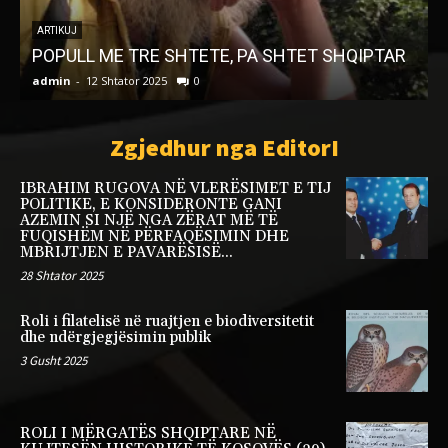
e
e
ARTIKUJ
POPULL ME TRE SHTETE, PA SHTET SHQIPTAR
admin
-
12 Shtator 2025
0
a
Zgjedhur nga EditorI
IBRAHIM RUGOVA NË VLERËSIMET E TIJ
POLITIKE, E KONSIDERONTE GANI
AZEMIN SI NJË NGA ZËRAT MË TË
FUQISHËM NË PËRFAQËSIMIN DHE
MBRIJTJEN E PAVARËSISË...
28 Shtator 2025
Roli i filatelisë në ruajtjen e biodiversitetit
dhe ndërgjegjësimin publik
3 Gusht 2025
ROLI I MËRGATËS SHQIPTARE NË