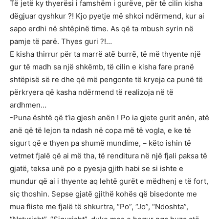
Të jetë ky thyerësi i famshëm i gurëve, për të cilin kisha
dëgjuar qyshkur ?! Kjo pyetje më shkoi ndërmend, kur ai
sapo erdhi në shtëpinë time. As që ta mbush syrin në
pamje të parë. Thyes guri ?!…
E kisha thirrur për ta marrë atë burrë, të më thyente një
gur të madh sa një shkëmb, të cilin e kisha fare pranë
shtëpisë së re dhe që më pengonte të kryeja ca punë të
përkryera që kasha ndërmend të realizoja në të
ardhmen…
-Puna është që t’ia gjesh anën ! Po ia gjete gurit anën, atë
anë që të lejon ta ndash në copa më të vogla, e ke të
sigurt që e thyen pa shumë mundime, – këto ishin të
vetmet fjalë që ai më tha, të renditura në një fjali paksa të
gjatë, teksa unë po e pyesja gjith habi se si ishte e
mundur që ai i thyente aq lehtë gurët e mëdhenj e të fort,
siç thoshin. Sepse gjatë gjithë kohës që bisedonte me
mua fliste me fjalë të shkurtra, “Po”, “Jo”, “Ndoshta”,