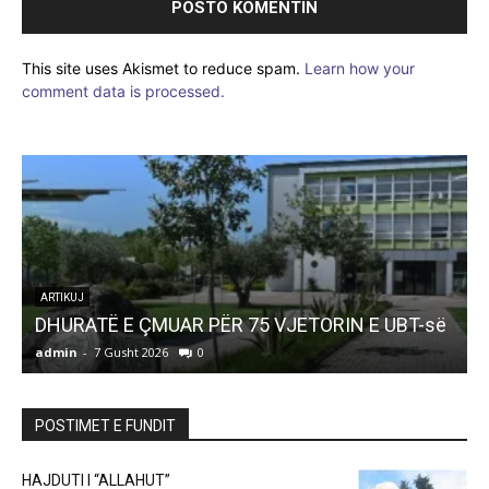
This site uses Akismet to reduce spam.
Learn how your
comment data is processed.
ARTIKUJ
DHURATË E ÇMUAR PËR 75 VJETORIN E UBT-së
admin
-
7 Gusht 2026
0
a
POSTIMET E FUNDIT
HAJDUTI I “ALLAHUT”