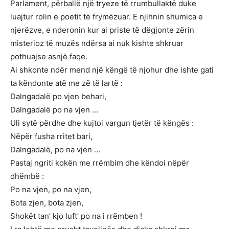
Parlament, përballë një tryeze të rrumbullaktë duke
luajtur rolin e poetit të frymëzuar. E njihnin shumica e
njerëzve, e nderonin kur ai priste të dëgjonte zërin
misterioz të muzës ndërsa ai nuk kishte shkruar
pothuajse asnjë faqe.
Ai shkonte ndër mend një këngë të njohur dhe ishte gati
ta këndonte atë me zë të lartë :
Dalngadalë po vjen behari,
Dalngadalë po na vjen …
Uli sytë përdhe dhe kujtoi vargun tjetër të këngës :
Nëpër fusha rritet bari,
Dalngadalë, po na vjen …
Pastaj ngriti kokën me rrëmbim dhe këndoi nëpër
dhëmbë :
Po na vjen, po na vjen,
Bota zjen, bota zjen,
Shokët tan’ kjo luft’ po na i rrëmben !