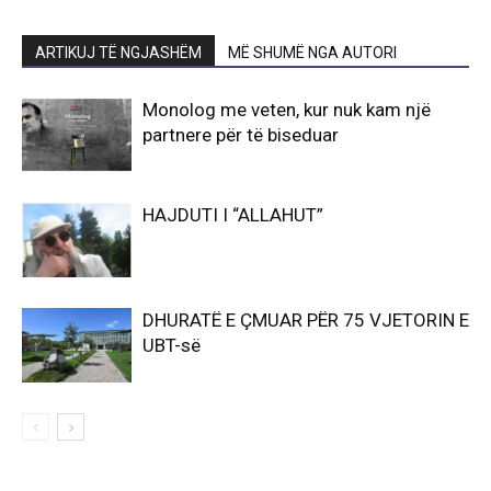
ARTIKUJ TË NGJASHËM
MË SHUMË NGA AUTORI
Monolog me veten, kur nuk kam një
partnere për të biseduar
HAJDUTI I “ALLAHUT”
DHURATË E ÇMUAR PËR 75 VJETORIN E
UBT-së