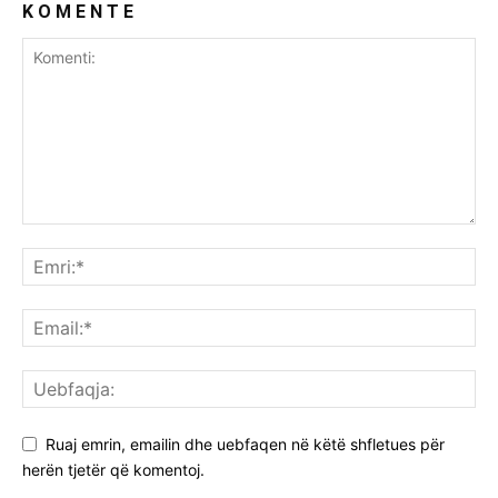
K O M E N T E
Ruaj emrin, emailin dhe uebfaqen në këtë shfletues për
herën tjetër që komentoj.