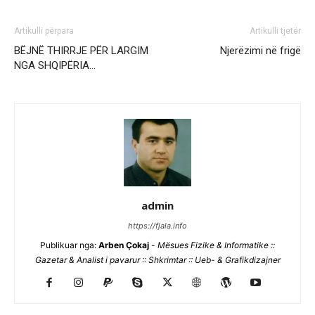
Artikulli përpara
Artikulli tjetër
BËJNË THIRRJE PËR LARGIM
Njerëzimi në frigë
NGA SHQIPËRIA…
admin
https://fjala.info
Publikuar nga:
Arben Çokaj
-
Mësues Fizike & Informatike ::
Gazetar & Analist i pavarur :: Shkrimtar :: Ueb- & Grafikdizajner