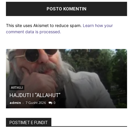
This site uses Akismet to reduce spam.
Learn how your
comment data is processed.
r
ARTIKUJ
HAJDUTI I “ALLAHUT”
admin
-
7 Gusht 2026
0
a
POSTIMET E FUNDIT