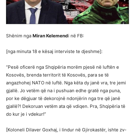
Shënim nga
Miran Kelemend
i në FB:
[nga minuta 18 e kësaj interviste te djeshme]:
“Pesë oficerë nga Shqipëria morëm pjesë në luftën e
Kosovës, brenda territorit të Kosovës, para se të
angazhohej NATO në luftë. Nga këta dy janë vra, tre jemi
gjallë. Jo vetëm që na i pushuan edhe gratë nga puna,
por ke dëgjuar të dekorojnë ndonjërin nga tre që janë
gjallë?! Dekoruan vetëm ata që vdiqen. Pra, Shqipëria të
do kur je i vdekur!”
[Koloneli Dilaver Goxhaj, i lindur në Gjirokastër, ishte zv-