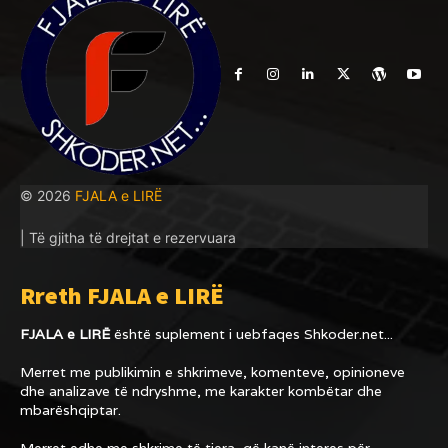
© 2026
FJALA e LIRË
| Të gjitha të drejtat e rezervuara
Rreth FJALA e LIRË
FJALA e LIRË
është suplement i uebfaqes
Shkoder.net...
Merret me publikimin e shkrimeve, komenteve, opinioneve
dhe analizave të ndryshme, me karakter kombëtar dhe
mbarëshqiptar.
Merret edhe me shkrime të tjera, që kanë interes për