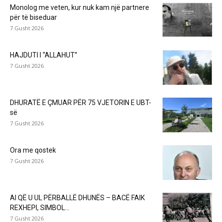
Monolog me veten, kur nuk kam një partnere
për të biseduar
7 Gusht 2026
HAJDUTI I “ALLAHUT”
7 Gusht 2026
DHURATË E ÇMUAR PËR 75 VJETORIN E UBT-
së
7 Gusht 2026
Ora me qostek
7 Gusht 2026
AI QË U UL PËRBALLË DHUNËS – BACË FAIK
REXHEPI, SIMBOL...
7 Gusht 2026