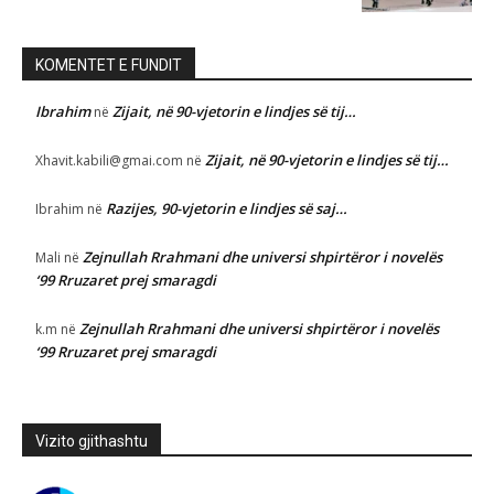
KOMENTET E FUNDIT
Ibrahim
Zijait, në 90-vjetorin e lindjes së tij…
në
Zijait, në 90-vjetorin e lindjes së tij…
Xhavit.kabili@gmai.com
në
Razijes, 90-vjetorin e lindjes së saj…
Ibrahim
në
Zejnullah Rrahmani dhe universi shpirtëror i novelës
Mali
në
‘99 Rruzaret prej smaragdi
Zejnullah Rrahmani dhe universi shpirtëror i novelës
k.m
në
‘99 Rruzaret prej smaragdi
Vizito gjithashtu