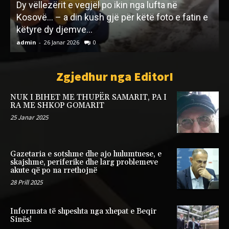
Dy vëllezërit e vegjël po ikin nga lufta në
Kosovë… – a din kush gjë për këtë foto e fatin e
këtyre dy djemve...
admin
-
26 Janar 2026
0
a
Zgjedhur nga EditorI
NUK I BIHET ME THUPËR SAMARIT, PA I
RA ME SHKOP GOMARIT
25 Janar 2025
Gazetaria e sotshme dhe ajo hulumtuese, e
skajshme, periferike dhe larg problemeve
akute që po na rrethojnë
28 Prill 2025
Informata të shpeshta nga xhepat e Beqir
Sinës!