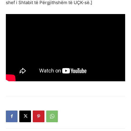
shef i Shtabit të Përgjithshëm të UÇK-së.]