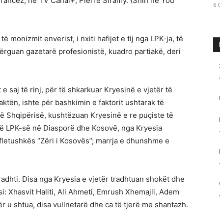
 francez, në TV Canal+, Pierre Siramy. (Shih në You
6 
 monizmit enverist, i nxiti hafijet e tij nga LPK-ja, të
rguan gazetarë profesionistë, kuadro partiakë, deri
 e saj të rinj, për të shkarkuar Kryesinë e vjetër të
paktën, ishte për bashkimin e faktorit ushtarak të
të Shqipërisë, kushtëzuan Kryesinë e re puçiste të
të LPK-së në Diasporë dhe Kosovë, nga Kryesia
 fletushkës “Zëri i Kosovës”; marrja e dhunshme e
radhti. Disa nga Kryesia e vjetër tradhtuan shokët dhe
i: Xhasvit Haliti, Ali Ahmeti, Emrush Xhemajli, Adem
r u shtua, disa vullnetarë dhe ca të tjerë me shantazh.