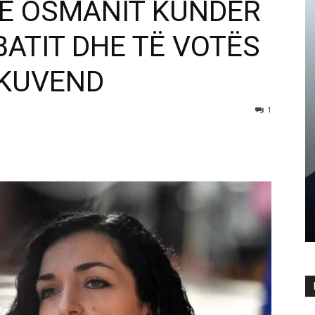
SË OSMANIT KUNDËR
BATIT DHE TË VOTËS
 KUVEND
1