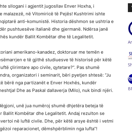
te sllogani i agjentit jugosllav Enver Hoxha, i
 malazezë, në Vitomiricë të Pejës! Kushtrimi ishte
shqiptarë anti-komunistë. Historia dëshmon se ushtria e
dër pushtuesëve italianë dhe gjermanë. Ndërsa janë
hës kundër Ballit Kombëtar dhe të Legalitetit.
A
storiani amerikano-kanadez, doktoruar me temën e
sëmarrjen e të gjithë studiuesve të historisë për këtë
S
luftë çlirimtare apo civile, qytetare?”. Pas shumë
dra, organizatori i seminarit, bëri pyetjen shtesë: “Ju
të bërë nga partizanët e Enver Hoxhës, kundër
B
htja! Dhe as Paskal dallaverja (Milo), nuk bindi njëri.
dëgjoni, unë jua numëroj shumë dhjetëra beteja të
 Ballit Kombëtar dhe Legalitetit. Andaj rezulton se
nvertoi në luftë civile. Dhe, për këtë arsye është i vetmi
k gëzoi reparacionet, dëmshpërblimin nga lufta”!