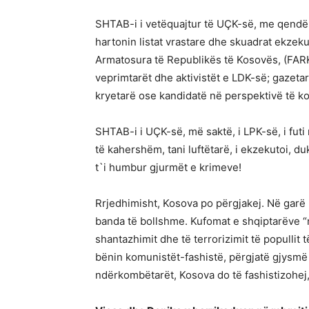
SHTAB-i i vetëquajtur të UÇK-së, me qendë
hartonin listat vrastare dhe skuadrat ekzeku
Armatosura të Republikës të Kosovës, (FARK)
veprimtarët dhe aktivistët e LDK-së; gazetar
kryetarë ose kandidatë në perspektivë të 
SHTAB-i i UÇK-së, më saktë, i LPK-së, i futi
të kahershëm, tani luftëtarë, i ekzekutoi, du
t`i humbur gjurmët e krimeve!
Rrjedhimisht, Kosova po përgjakej. Në garë
banda të bollshme. Kufomat e shqiptarëve “n
shantazhimit dhe të terrorizimit të popullit t
bënin komunistët-fashistë, përgjatë gjysmë 
ndërkombëtarët, Kosova do të fashistizohej, 