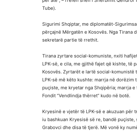
për atë”, – rrëfen shefi i Shërbimit Qendror
Tube).
Sigurimi Shqiptar, me diplomatët-Sigurimsa të
përçajnë Mërgatën e Kosovës. Nga Tirana dë
sekretarë partie të rrethit.
Tirana zyrtare social-komuniste, nxiti hafijet
LPK-së, e cila, me gjithë fajet që kishte, të 
Kosovës. Zyrtarët e lartë social-komunistë 
LPK-së më këto kushte: marrja në dorëzim 
puçiste, me kryetar nga Shqipëria; marrja e
Fondit “Vendlindja thërret” kudo në botë.
Kryesinë e vjetër të LPK-së e akuzuan për t
iu bashkuan Kryesisë së re, bandë puçiste, s
Grabovci dhe disa të tjerë. Më vonë ky numë