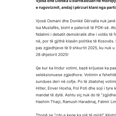
Vjosa dhe Donika u barrikaduan në mbrojt
e rugovizmit, andaj i përzuri klani nga part
Vjosë Osmani dhe Donikë Gërvalla nuk janë la
Isa Mustafës, bisht e patericë të PDK-së. A
Ndalimi i debatit demokratik dhe i votës të
në, por të gjithë klasën politike të Kosovës.
pas zgjedhjeve të 9 shkurtit 2025, ku nuk u 
28 dhjetorit 2025!
Qe kur ka lindur votimi, bazë krijuese ka pa
seleksionuese zgjedhore. Votimin e fshehtë 
sundues deri në cofje. Po të zbatohej votimi
Hitler, Enver Hoxha, Pol Poti dhe soji i tyr
mandat të dytë. Ashtu siç nuk do të “zgjidhe
Hashim Thaçi, Ramush Haradinaj, Fatmir Lima
Thonë se “çdo e keqe ka një të mirë!” Kësh