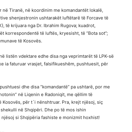
r në Tiranë, në koordinim me komandantët lokalë,
tive shenjestronin ushtarakët luftëtarë të Forcave të
, të krijuara nga Dr. Ibrahim Rugova; kuadrot,
ët korrespondentë të luftës, kryesisht, të “Bota sot”;
komunave të Kosovës.
 në listën vdektare edhe disa nga veprimtarët të LPK-së
ke ia faturuar vrasjet, falsifikueshëm, pushtuesit, për
 pushtuesi dhe disa “komandantë” pa ushtarë, por me
otonin” në Liqenin e Radoniqit, me qëllim të
ë Kosovës, për t`i nënshtruar. Pra, krejt njësoj, siç
shekulli në Shqipëri. Dhe po të mos ishin
njësoj si Shqipëria fashiste e monizmit hoxhist!