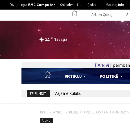
Dizajni nga
BMC Computer
Shkoder.net…
Çokaj.al
Marinaj.info
Arben Çokaj
S
24
C
Tirana
[ Arkivi ]
përmban 
ARTIKUJ
POLITIKË
5 poezi nga Elife Luzha
TË FUNDIT:
Kreu
Artikuj
REBELIMI I VJOSË OSMANIT KUNDËR ND
Artikuj