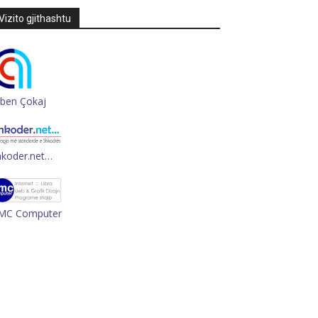
Vizito gjithashtu
rben Çokaj
hkoder.net…
MC Computer