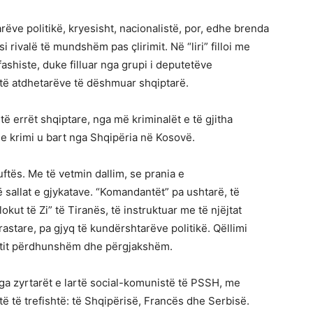
ëve politikë, kryesisht, nacionalistë, por, edhe brenda
 si rivalë të mundshëm pas çlirimit. Në “liri” filloi me
fashiste, duke filluar nga grupi i deputetëve
të atdhetarëve të dëshmuar shqiptarë.
të errët shqiptare, nga më kriminalët e të gjitha
e krimi u bart nga Shqipëria në Kosovë.
uftës. Me të vetmin dallim, se prania e
allat e gjykatave. “Komandantët” pa ushtarë, të
okut të Zi” të Tiranës, të instruktuar me të njëjtat
astare, pa gjyq të kundërshtarëve politikë. Qëllimi
tetit përdhunshëm dhe përgjakshëm.
a zyrtarët e lartë social-komunistë të PSSH, me
ë të trefishtë: të Shqipërisë, Francës dhe Serbisë.