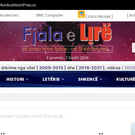
MundusArtiumPress.us
hkoder.net…
BMC Computer
[ Au
[ Libra NëLinjë ]
E premte, 7 Gusht 2026
shkrime nga vitet
[ 2009-2015 ]
dhe
[ 2016-2021 ]
, ndërsa
[ 2003
HISTORI
LETËRSI
SHKENCË
KULTUR
ALIMIT TË DEBATIT DHE TË VOTËS SË...