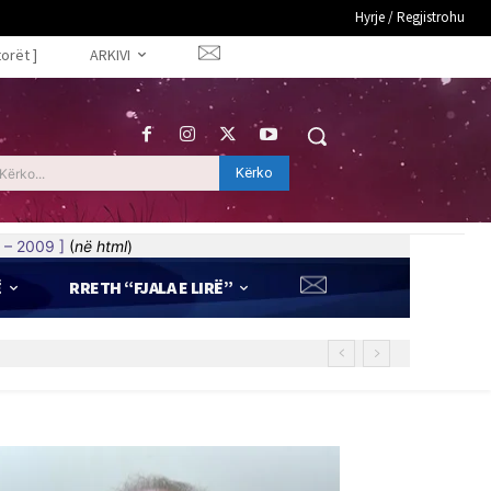
Hyrje / Regjistrohu
torët ]
ARKIVI
Kërko
Kërko...
 – 2009 ]
(
në html
)
Ë
RRETH “FJALA E LIRË”