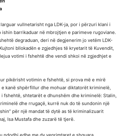
jen
ia
rguar vullnetarisht nga LDK-ja, por i përzuri klani i
to ishin barrikaduar në mbrojtjen e parimeve rugoviane.
 fshehtë degraduan, deri në degjenerim jo vetëm LDK-
 Kujtoni bllokadën e zgjedhjes të kryetarit të Kuvendit,
lejua votimi i fshehtë dhe vendi shkoi në zgjedhjet e
sur pikërisht votimin e fshehtë, si prova më e mirë
e kanë shpërfillur dhe mohuar diktatorët kriminelë,
 i fshehtë, shtetarët e dhunshëm dhe kriminelë: Stalin,
e kriminelë dhe rrugaçë, kurrë nuk do të sundonin një
shin” për një mandat të dytë as të kriminalizuarit
j, Isa Mustafa dhe zuzarë të tjerë.
tu ndodhi edhe me dy veprimtaret e shquara,