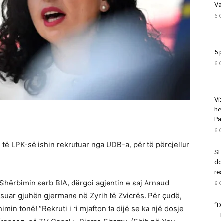
Va
6 
5 
6 
Vi
he
Pa
6 
të LPK-së ishin rekrutuar nga UDB-a, për të përcjellur
SH
do
re
 Shërbimin serb BIA, dërgoi agjentin e saj Arnaud
6 
ësuar gjuhën gjermane në Zyrih të Zvicrës. Për çudë,
“D
min tonë! “Rekruti i ri mjafton ta dijë se ka një dosje
–