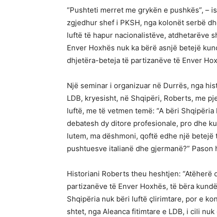
“Pushteti merret me grykën e pushkës”, – ish
zgjedhur shef i PKSH, nga kolonët serbë dhe
luftë të hapur nacionalistëve, atdhetarëve 
Enver Hoxhës nuk ka bërë asnjë betejë kun
dhjetëra-beteja të partizanëve të Enver Hox
Një seminar i organizuar në Durrës, nga hi
LDB, kryesisht, në Shqipëri, Roberts, me pje
luftë, me të vetmen temë: “A bëri Shqipëria 
debatesh dy ditore profesionale, pro dhe kun
lutem, ma dëshmoni, qoftë edhe një betejë 
pushtuesve italianë dhe gjermanë?” Pason hes
Historiani Roberts theu heshtjen: “Atëherë 
partizanëve të Enver Hoxhës, të bëra kundër
Shqipëria nuk bëri luftë çlirimtare, por e ko
shtet, nga Aleanca fitimtare e LDB, i cili nu