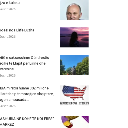
jza e kulaku
Gusht 2026
poezi nga Elife Luzha
Gusht 2026
zitë e suksesshme Qëndresës
roike të Llapit për Lirinë dhe
varësinë...
Gusht 2026
BA miratoi huanë 302 milionë
llarëshe për mbrojtjen shqiptare,
agon ambasada...
Gusht 2026
ASHURIA NË KOHË TË KOLERËS”
 MARKEZ