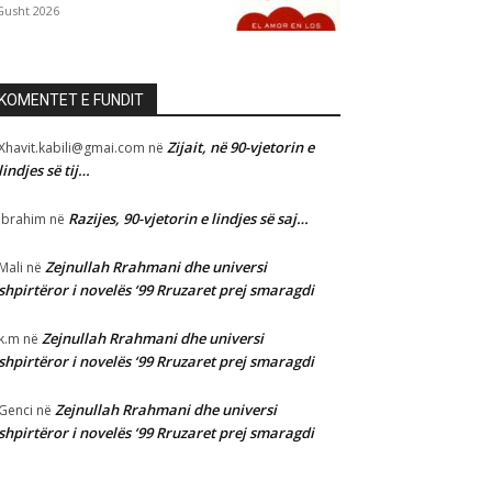
Gusht 2026
KOMENTET E FUNDIT
Zijait, në 90-vjetorin e
Xhavit.kabili@gmai.com
në
lindjes së tij…
Razijes, 90-vjetorin e lindjes së saj…
Ibrahim
në
Zejnullah Rrahmani dhe universi
Mali
në
shpirtëror i novelës ‘99 Rruzaret prej smaragdi
Zejnullah Rrahmani dhe universi
k.m
në
shpirtëror i novelës ‘99 Rruzaret prej smaragdi
Zejnullah Rrahmani dhe universi
Genci
në
shpirtëror i novelës ‘99 Rruzaret prej smaragdi