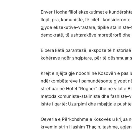
Enver Hoxha filloi ekzekutimet e kundërshtar
llojit, pra, komunistë, të cilët i konsideronte
gjyqe ekzekutive-vrastare, tipike staliniste-
demokratë, të ushtarakëve mbretërorë dhe 
E bëra këtë parantezë, ekspoze të historisë 
kohërave ndër shqiptare, për të dëshmuar s
Krejt e njëjta gjë ndodhi në Kosovën e pas l
ndërkombëtarëve i pamundësonte gjyqet në s
strehuar në Hotel “Rogner” dhe në vilat e Bll
metoda komuniste-staliniste dhe fashiste-vr
ishte i qartë: Uzurpimi dhe mbajtja e push
Qeveria e Përkohshme e Kosovës u krijua ng
kryeministrin Hashim Thaçin, tashmë, agjent