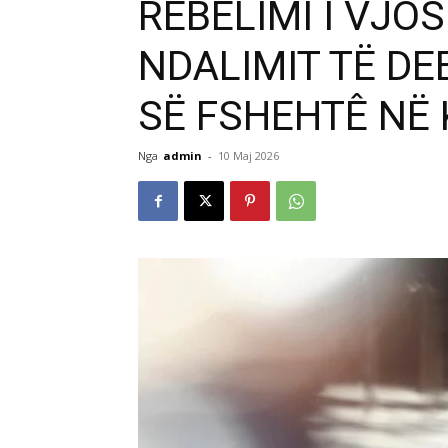
REBELIMI I VJO
NDALIMIT TË DE
SË FSHEHTÊ NË
Nga
admin
-
10 Maj 2026