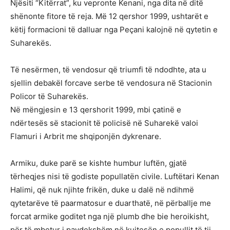
Njësiti “Kitërrat”, ku vepronte Kenani, nga dita në ditë
shënonte fitore të reja. Më 12 qershor 1999, ushtarët e
këtij formacioni të dalluar nga Peçani kalojnë në qytetin e
Suharekës.
Të nesërmen, të vendosur që triumfi të ndodhte, ata u
sjellin debakël forcave serbe të vendosura në Stacionin
Policor të Suharekës.
Në mëngjesin e 13 qershorit 1999, mbi çatinë e
ndërtesës së stacionit të policisë në Suharekë valoi
Flamuri i Arbrit me shqiponjën dykrenare.
Armiku, duke parë se kishte humbur luftën, gjatë
tërheqjes nisi të godiste popullatën civile. Luftëtari Kenan
Halimi, që nuk njihte frikën, duke u dalë në ndihmë
qytetarëve të paarmatosur e duarthatë, në përballje me
forcat armike goditet nga një plumb dhe bie heroikisht,
për të mbetur i pavdekshëm në kujtesën e popullit të tij.