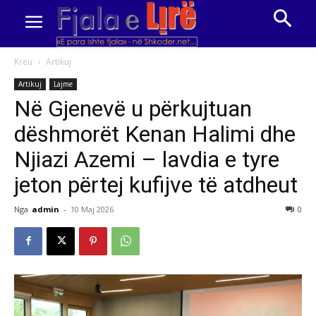
Kreu
Artikuj
Artikuj
Lajme
Në Gjenevë u përkujtuan
dëshmorët Kenan Halimi dhe
Njiazi Azemi – lavdia e tyre
jeton përtej kufijve të atdheut
Nga
admin
-
10 Maj 2026
0