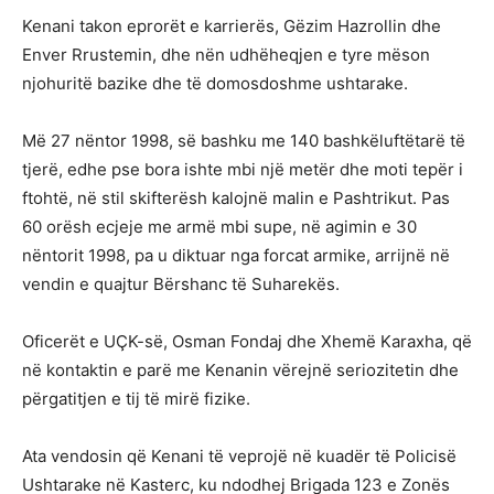
Kenani takon eprorët e karrierës, Gëzim Hazrollin dhe
Enver Rrustemin, dhe nën udhëheqjen e tyre mëson
njohuritë bazike dhe të domosdoshme ushtarake.
Më 27 nëntor 1998, së bashku me 140 bashkëluftëtarë të
tjerë, edhe pse bora ishte mbi një metër dhe moti tepër i
ftohtë, në stil skifterësh kalojnë malin e Pashtrikut. Pas
60 orësh ecjeje me armë mbi supe, në agimin e 30
nëntorit 1998, pa u diktuar nga forcat armike, arrijnë në
vendin e quajtur Bërshanc të Suharekës.
Oficerët e UÇK-së, Osman Fondaj dhe Xhemë Karaxha, që
në kontaktin e parë me Kenanin vërejnë seriozitetin dhe
përgatitjen e tij të mirë fizike.
Ata vendosin që Kenani të veprojë në kuadër të Policisë
Ushtarake në Kasterc, ku ndodhej Brigada 123 e Zonës