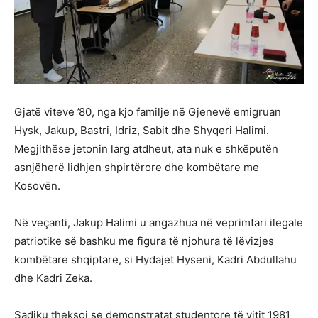
Gjatë viteve ’80, nga kjo familje në Gjenevë emigruan
Hysk, Jakup, Bastri, Idriz, Sabit dhe Shyqeri Halimi.
Megjithëse jetonin larg atdheut, ata nuk e shkëputën
asnjëherë lidhjen shpirtërore dhe kombëtare me
Kosovën.
Në veçanti, Jakup Halimi u angazhua në veprimtari ilegale
patriotike së bashku me figura të njohura të lëvizjes
kombëtare shqiptare, si Hydajet Hyseni, Kadri Abdullahu
dhe Kadri Zeka.
Sadiku theksoi se demonstratat studentore të vitit 1981