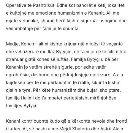
Operative të Pashtrikut. Edhe sot banorët e këtij lokaliteti
e kujtojnë me emocione humanizmin e Kenanit. Ai, me
mjete vetanake, shumë herë kishte siguruar ushqime dhe
veshmbathje për familje të shumta.
Madje, Kenan Halimi kishte krijuar një miqësi të veçantë
dhe vëllazërore me Ilaz Bytyçin, në familjen e të cilit ishte
strehuar gjatë kohës së luftës. Familja Bytyçi u bë për
Kenanin jo vetëm strehë sigurie, por edhe vatër
ngrohtësie, dashurie dhe përkujdesjeje njerëzore. Ata u
kujdesën për të me përkushtim të rrallë, sikur ta kishin
djalin e tyre. Për këtë humanizëm dhe bujari shqiptare,
familja Halimi do t’u mbetet përjetësisht mirënjohëse
familjes Bytyçi.
Kenani kontribuonte kudo që e kërkonte nevoja dhe fronti
i luftës. Ai, së bashku me Mejdi Xhaferin dhe Astrit Alajn