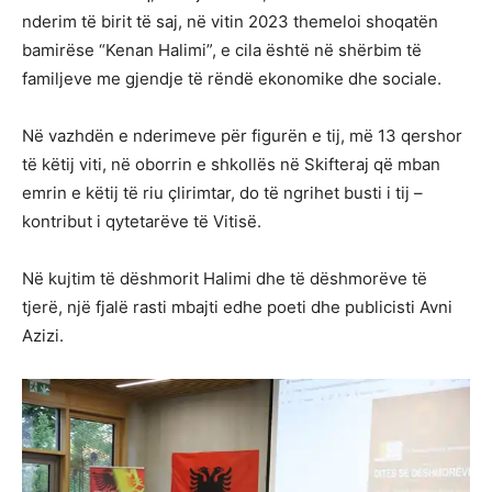
nderim të birit të saj, në vitin 2023 themeloi shoqatën
bamirëse “Kenan Halimi”, e cila është në shërbim të
familjeve me gjendje të rëndë ekonomike dhe sociale.
Në vazhdën e nderimeve për figurën e tij, më 13 qershor
të këtij viti, në oborrin e shkollës në Skifteraj që mban
emrin e këtij të riu çlirimtar, do të ngrihet busti i tij –
kontribut i qytetarëve të Vitisë.
Në kujtim të dëshmorit Halimi dhe të dëshmorëve të
tjerë, një fjalë rasti mbajti edhe poeti dhe publicisti Avni
Azizi.