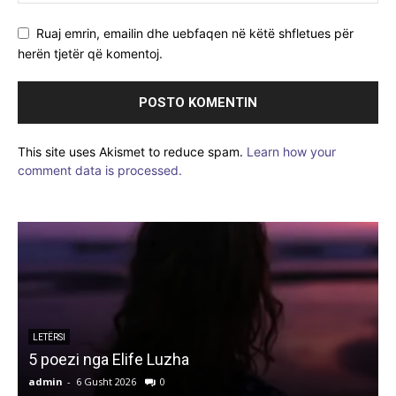
Ruaj emrin, emailin dhe uebfaqen në këtë shfletues për
herën tjetër që komentoj.
This site uses Akismet to reduce spam.
Learn how your
comment data is processed.
LETËRSI
5 poezi nga Elife Luzha
L
admin
-
6 Gusht 2026
0
a