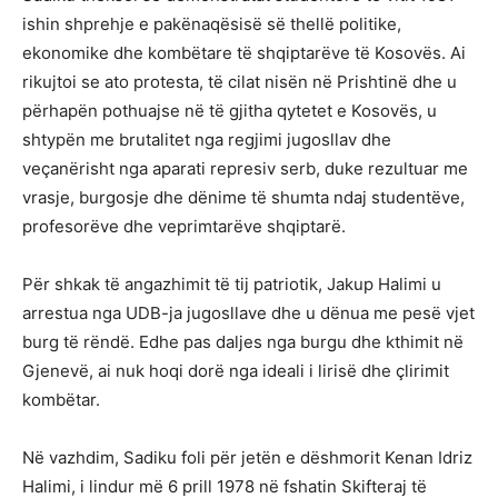
ishin shprehje e pakënaqësisë së thellë politike,
ekonomike dhe kombëtare të shqiptarëve të Kosovës. Ai
rikujtoi se ato protesta, të cilat nisën në Prishtinë dhe u
përhapën pothuajse në të gjitha qytetet e Kosovës, u
shtypën me brutalitet nga regjimi jugosllav dhe
veçanërisht nga aparati represiv serb, duke rezultuar me
vrasje, burgosje dhe dënime të shumta ndaj studentëve,
profesorëve dhe veprimtarëve shqiptarë.
Për shkak të angazhimit të tij patriotik, Jakup Halimi u
arrestua nga UDB-ja jugosllave dhe u dënua me pesë vjet
burg të rëndë. Edhe pas daljes nga burgu dhe kthimit në
Gjenevë, ai nuk hoqi dorë nga ideali i lirisë dhe çlirimit
kombëtar.
Në vazhdim, Sadiku foli për jetën e dëshmorit Kenan Idriz
Halimi, i lindur më 6 prill 1978 në fshatin Skifteraj të