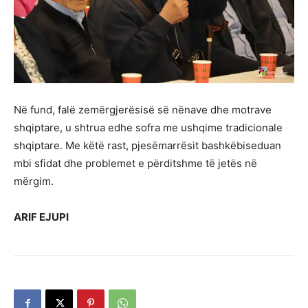
Në fund, falë zemërgjerësisë së nënave dhe motrave
shqiptare, u shtrua edhe sofra me ushqime tradicionale
shqiptare. Me këtë rast, pjesëmarrësit bashkëbiseduan
mbi sfidat dhe problemet e përditshme të jetës në
mërgim.
ARIF EJUPI