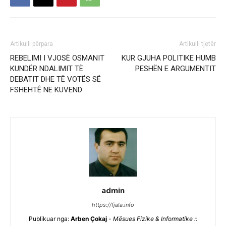
Artikulli përpara
Artikulli tjetër
REBELIMI I VJOSË OSMANIT
KUR GJUHA POLITIKE HUMB
KUNDËR NDALIMIT TË
PESHËN E ARGUMENTIT
DEBATIT DHE TË VOTËS SË
FSHEHTÊ NË KUVEND
admin
https://fjala.info
Publikuar nga:
Arben Çokaj
-
Mësues Fizike & Informatike ::