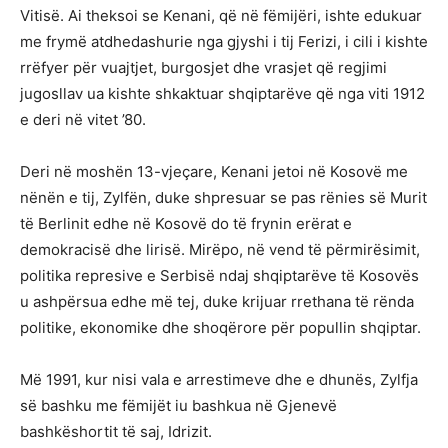
Vitisë. Ai theksoi se Kenani, që në fëmijëri, ishte edukuar
me frymë atdhedashurie nga gjyshi i tij Ferizi, i cili i kishte
rrëfyer për vuajtjet, burgosjet dhe vrasjet që regjimi
jugosllav ua kishte shkaktuar shqiptarëve që nga viti 1912
e deri në vitet ’80.
Deri në moshën 13-vjeçare, Kenani jetoi në Kosovë me
nënën e tij, Zylfën, duke shpresuar se pas rënies së Murit
të Berlinit edhe në Kosovë do të frynin erërat e
demokracisë dhe lirisë. Mirëpo, në vend të përmirësimit,
politika represive e Serbisë ndaj shqiptarëve të Kosovës
u ashpërsua edhe më tej, duke krijuar rrethana të rënda
politike, ekonomike dhe shoqërore për popullin shqiptar.
Më 1991, kur nisi vala e arrestimeve dhe e dhunës, Zylfja
së bashku me fëmijët iu bashkua në Gjenevë
bashkëshortit të saj, Idrizit.