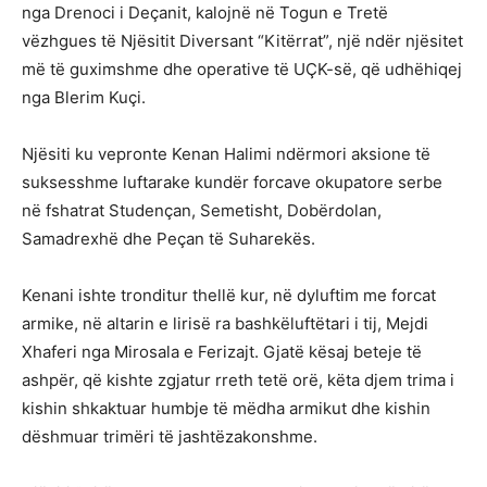
nga Drenoci i Deçanit, kalojnë në Togun e Tretë
vëzhgues të Njësitit Diversant “Kitërrat”, një ndër njësitet
më të guximshme dhe operative të UÇK-së, që udhëhiqej
nga Blerim Kuçi.
Njësiti ku vepronte Kenan Halimi ndërmori aksione të
suksesshme luftarake kundër forcave okupatore serbe
në fshatrat Studençan, Semetisht, Dobërdolan,
Samadrexhë dhe Peçan të Suharekës.
Kenani ishte tronditur thellë kur, në dyluftim me forcat
armike, në altarin e lirisë ra bashkëluftëtari i tij, Mejdi
Xhaferi nga Mirosala e Ferizajt. Gjatë kësaj beteje të
ashpër, që kishte zgjatur rreth tetë orë, këta djem trima i
kishin shkaktuar humbje të mëdha armikut dhe kishin
dëshmuar trimëri të jashtëzakonshme.