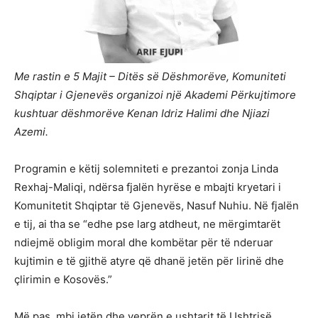
Me rastin e 5 Majit – Ditës së Dëshmorëve, Komuniteti
Shqiptar i Gjenevës organizoi një Akademi Përkujtimore
kushtuar dëshmorëve Kenan Idriz Halimi dhe Njiazi
Azemi.
Programin e këtij solemniteti e prezantoi zonja Linda
Rexhaj-Maliqi, ndërsa fjalën hyrëse e mbajti kryetari i
Komunitetit Shqiptar të Gjenevës, Nasuf Nuhiu. Në fjalën
e tij, ai tha se “edhe pse larg atdheut, ne mërgimtarët
ndiejmë obligim moral dhe kombëtar për të nderuar
kujtimin e të gjithë atyre që dhanë jetën për lirinë dhe
çlirimin e Kosovës.”
Më pas, mbi jetën dhe veprën e ushtarit të Ushtrisë