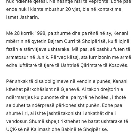
nuk ndiente qetësi. Në heshtje nisi të vepronte. Edhe pse
ende nuk i kishte mbushur 20 vjet, bie në kontakt me
Ismet Jasharin.
Më 28 korrik 1998, pa zhurmë dhe pa rënë në sy, Kenani
mbërrin në qytetin Bajram Curri të Shqipërisë, ku fillojnë
fazën e stërvitjeve ushtarake. Më pas, së bashku futen të
armatosur në Junik. Përveç kësaj, ata furnizonin me armë
edhe luftëtarë të tjerë të Ushtrisë Çlirimtare të Kosovës.
Për shkak të disa obligimeve në vendin e punës, Kenani
kthehet përkohësisht në Gjenevë. Ai takon drejtorin e
ndërmarrjes ku punonte dhe, pa hyrë në hollësi, i thotë
se duhet ta ndërpresë përkohësisht punën. Edhe pse
shumë i ri, ai ishte jashtëzakonisht i shkathët dhe i
vendosur. Shumë shpejt rikthehet në bazat ushtarake të
UÇK-së në Kalimash dhe Babinë të Shqipërisë.