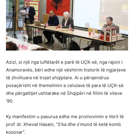
Azizi, si një nga luftëtarët e parë të UÇK-së, nga rajoni i
Anamoravës, bëri edhe një vështrim historik të ngjarjeve
të zhvilluara në trojet shqiptare. Ai u përqendrua
posaçërisht në themelimin e celulave të para të UÇK-së
dhe përgatitjet ushtarake në Shqipëri në fillim të viteve
’90.
Ky manifestim u pasurua edhe me promovimin e librit të
prof. dr. Xhevat Hasani, “S’ka dhe s’mund të ketë komb
kosovar”.