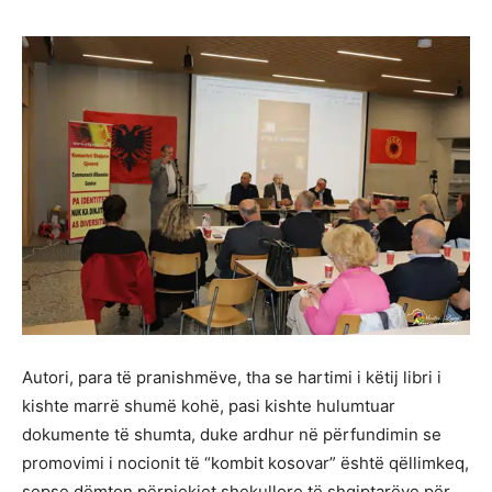
Autori, para të pranishmëve, tha se hartimi i këtij libri i
kishte marrë shumë kohë, pasi kishte hulumtuar
dokumente të shumta, duke ardhur në përfundimin se
promovimi i nocionit të “kombit kosovar” është qëllimkeq,
sepse dëmton përpjekjet shekullore të shqiptarëve për