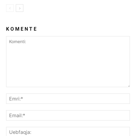
K O M E N T E