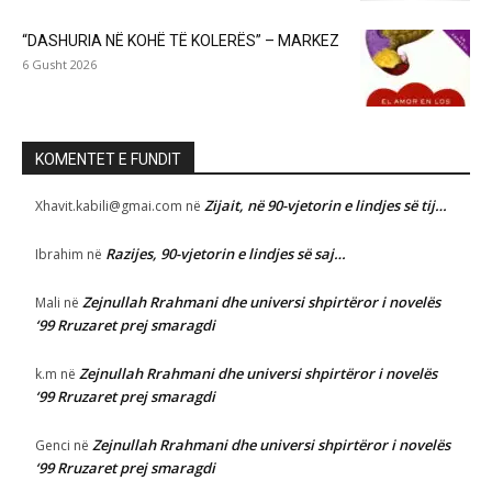
“DASHURIA NË KOHË TË KOLERËS” – MARKEZ
6 Gusht 2026
KOMENTET E FUNDIT
Zijait, në 90-vjetorin e lindjes së tij…
Xhavit.kabili@gmai.com
në
Razijes, 90-vjetorin e lindjes së saj…
Ibrahim
në
Zejnullah Rrahmani dhe universi shpirtëror i novelës
Mali
në
‘99 Rruzaret prej smaragdi
Zejnullah Rrahmani dhe universi shpirtëror i novelës
k.m
në
‘99 Rruzaret prej smaragdi
Zejnullah Rrahmani dhe universi shpirtëror i novelës
Genci
në
‘99 Rruzaret prej smaragdi