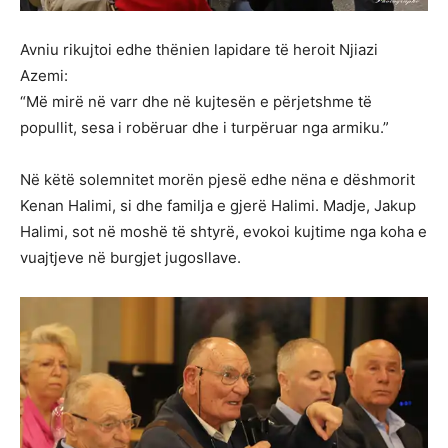
Avniu rikujtoi edhe thënien lapidare të heroit Njiazi
Azemi:
“Më mirë në varr dhe në kujtesën e përjetshme të
popullit, sesa i robëruar dhe i turpëruar nga armiku.”
Në këtë solemnitet morën pjesë edhe nëna e dëshmorit
Kenan Halimi, si dhe familja e gjerë Halimi. Madje, Jakup
Halimi, sot në moshë të shtyrë, evokoi kujtime nga koha e
vuajtjeve në burgjet jugosllave.