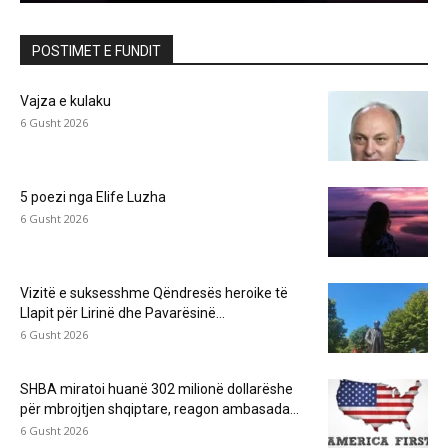
POSTIMET E FUNDIT
Vajza e kulaku
6 Gusht 2026
5 poezi nga Elife Luzha
6 Gusht 2026
Vizitë e suksesshme Qëndresës heroike të
Llapit për Lirinë dhe Pavarësinë...
6 Gusht 2026
SHBA miratoi huanë 302 milionë dollarëshe
për mbrojtjen shqiptare, reagon ambasada...
6 Gusht 2026