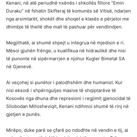
Kenani, në atë periudhë nxënës i shkollës fillore “Emin
Duraku” në fshatin Skifteraj të komunës së Vitisë, ndarjen
nga arsimtarët, shokët dhe shoqet e klasës e përjetoi me
dhimbje të thellë dhe mall të pashuar për vendlindjen.
Megjithatë, ai shumë shpejt u integrua në mjedisin e ri.
Mësoi gjuhën frënge, u kualifikua në hidraulikë dhe nisi
të punonte në sipërmarrjen e njohur Kugler Bimetal SA
në Gjenevë.
Ai veçohej si punëtor i palodhshëm dhe humanist. Kur
nisi eksodi i shpërnguljes masive të shqiptarëve të
Kosovës nga dhuna dhe represioni i regjimit gjenocidal të
Sllobodan Millosheviqit, Kenani ndihmoi shumë të rinj në
gjetjen e punës.
Mirëpo, duke parë se çfarë po ndodhte në vendin e tij, ai