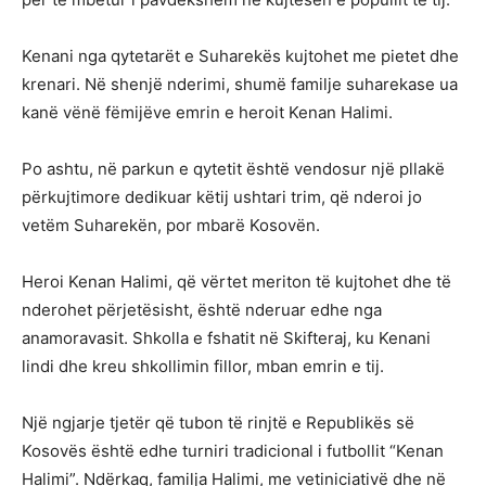
Kenani nga qytetarët e Suharekës kujtohet me pietet dhe
krenari. Në shenjë nderimi, shumë familje suharekase ua
kanë vënë fëmijëve emrin e heroit Kenan Halimi.
Po ashtu, në parkun e qytetit është vendosur një pllakë
përkujtimore dedikuar këtij ushtari trim, që nderoi jo
vetëm Suharekën, por mbarë Kosovën.
Heroi Kenan Halimi, që vërtet meriton të kujtohet dhe të
nderohet përjetësisht, është nderuar edhe nga
anamoravasit. Shkolla e fshatit në Skifteraj, ku Kenani
lindi dhe kreu shkollimin fillor, mban emrin e tij.
Një ngjarje tjetër që tubon të rinjtë e Republikës së
Kosovës është edhe turniri tradicional i futbollit “Kenan
Halimi”. Ndërkaq, familja Halimi, me vetiniciativë dhe në