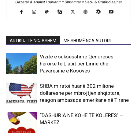
Gazetar & Analist i pavarur :: Shkrimtar :: Ueb- & Grafikdizajner
ARTIKUJ TË NGJASHËM
MË SHUMË NGA AUTORI
Vizitë e suksesshme Qëndresës
heroike të Llapit për Lirinë dhe
Pavarësinë e Kosovës
SHBA miratoi huanë 302 milionë
dollarëshe për mbrojtjen shqiptare,
reagon ambasada amerikane në Tiranë
“DASHURIA NË KOHË TË KOLERËS” –
MARKEZ