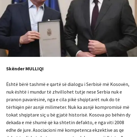
Skënder MULLIQI
Është bërë tashmë e qartë së dialogu i Serbisë më Kosovën,
nuk është i mundur të zhvillohet tutje nese Serbia nuk e
pranon pavarësinë, nga e cila pikë shqiptarët nuk do të
tërhiqën për asnjë milimeter. Nuk ka asnjë kompromisë më
tokat shqiptare siç u bë gjatë historisë. Kosova po bëhën dy
dekada e më shumë që ka shtetin defakto, e nga viti 2008
edhe de jure. Asociacioni më kompetenca ekzektive as qe