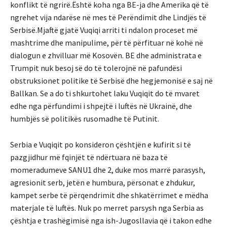
konflikt të ngrirë.Është koha nga BE-ja dhe Amerika që të
ngrehet vija ndarëse në mes të Perëndimit dhe Lindjës të
Serbisë.Mjaftë gjatë Vuqiqi arriti ti ndalon proceset më
mashtrime dhe manipulime, për të përfituar në kohë në
dialogun e zhvilluar më Kosovën. BE dhe administrata e
Trumpit nuk besoj së do të tolerojnë në pafundësi
obstruksionet politike të Serbisë dhe hegjemonisë e saj në
Ballkan. Se a do ti shkurtohet laku Vuqiqit do të mvaret
edhe nga përfundimi i shpejtë i luftës në Ukrainë, dhe
humbjës së politikës rusomadhe të Putinit.
Serbia e Vuqiqit po konsideron çështjën e kufirit si të
pazgjidhur më fqinjët të ndërtuara në baza të
momeradumeve SANU1 dhe 2, duke mos marrë parasysh,
agresionit serb, jetën e humbura, përsonat e zhdukur,
kampet serbe të përqendrimit dhe shkatërrimet e mëdha
materjale të luftës. Nuk po merret parsysh nga Serbia as
çështja e trashëgimisë nga ish-Jugosllavia që i takon edhe