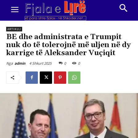
ARTIKUJ
BE dhe administrata e Trumpit
nuk do të tolerojnë më uljen në dy
karrige të Aleksander Vuçiqit
4 Shkurt 2025
0
0
Nga
admin