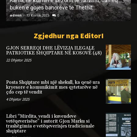
RINUMËRIM I VOTAVE APO I TURPIT ?
admin
-
20 Janar 2026
0
a
Zgjedhur nga EditorI
GJON SERREQI DHE LËVIZJA ILEGALE
PATRIOTIKE SHQIPTARE NË KOSOVË (48)
22 Dhjetor 2025
Posta Shqiptare mbi një shekull, ka qenë ura
kryesore e komunikimit mes qytetarëve në
çdo cep të vendit
4 Dhjetor 2025
Libri “Mirdita, vendi i kuvendeve
vetëqeverisëse” i autorit Gjon Marku si
trashëgimia e vetëqeverisjes tradicionale
shqiptare