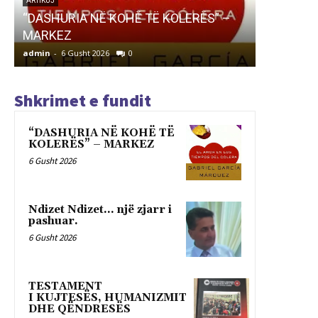
TESTAM
I KUJTE
LETËRSI
Ndizet Ndizet… një zjarr i pashuar.
QËNDRE
admin
-
6 Gusht 2026
0
admin
-
6 G
Shkrimet e fundit
“DASHURIA NË KOHË TË
KOLERËS” – MARKEZ
6 Gusht 2026
Ndizet Ndizet… një zjarr i
pashuar.
6 Gusht 2026
TESTAMENT
I KUJTESËS, HUMANIZMIT
DHE QËNDRESËS