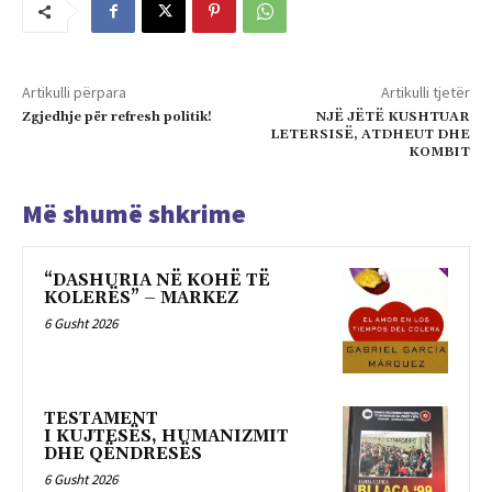
Artikulli përpara
Artikulli tjetër
Zgjedhje për refresh politik!
NJË JËTË KUSHTUAR
LETERSISË, ATDHEUT DHE
KOMBIT
Më shumë shkrime
“DASHURIA NË KOHË TË
KOLERËS” – MARKEZ
6 Gusht 2026
TESTAMENT
I KUJTESËS, HUMANIZMIT
DHE QËNDRESËS
6 Gusht 2026