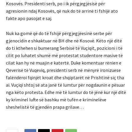
Kosovës. Presidenti serb, po i ik përgjegjësisë për
agresionin ndaj Kosovës, që nuk do të arrinë ti fshijë ato
fakte apo pasojat e saj.
Nuk ka gomë që do të fshijë përgjegjëesinë serbe për
gjenocidin e shkaktuar në BH dhe në Kosovë. Këto një ditë
do ti kthehen si bumerang Serbisë të Vuçiqit, pozicioni i të
cilit po luhatet shumë më protestat studentore masive të
cilat kan hy në muajin e katertë. Duke komentuar rënien e
Qeverisë të Vuqeviq, presidenti serb në mënyrë ironizuese
falëndëroi fqinjët kroat dhe shqiptarët në Prishtinë siç tha
ai. Vuçiqi shtoj së ata janë të lumtur për nogdaunin e pësuar
nga këto protesta. Edhe më të lumtur do të jënë kur një ditë
ky kriminel lufte së bashku më tufën e kriminelëve
sheshelistë të gjendën prapa grilave…