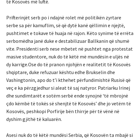
të Kosovës më luftë.
Prifterinjët serb po i ndajnë rolet më politikën zyrtare
serbe sa për kamuflim, së që dytë kanë qëllimin e njejtë,
pushtimet e tokave të huaja në rajon. Këto synime të errëta
serbomëdha janë duke e destabilizuar Ballkanin që shumë
vite. Presidenti serb nese mbetet në pushtet nga protestat
masive studentore, nuk do të këtë më mundësin e uljës në
dy karrige.Ose do të pranon njohjën e realitetit të Kosovës
shqiptare, duke refuzuar kështu edhe Brukselin dhe
Vashingtonin, apo do t’i kthehet përfundimishtë Rusisë që
veç e ka përzgjedhur si aleat të saj natyror. Patriarku Irinej
dhe sundimtarët e sotëm serbë ende synojnë ‘të mbrojnë
çdo këmbë të tokës së shenjtë të Kosovës’ dhe jo vetëm të
Kosovës, peshkopi Porfirije bën thirrje për të vënë në
dyshim gjithë të kaluarën.
Asesi nuk do të këtë mundësi Serbia, që Kosovën ta mbajë si