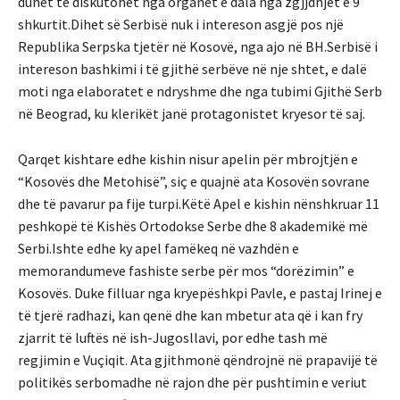
duhet te diskutohet nga organet e dala nga zgjjdhjet e 9
shkurtit.Dihet së Serbisë nuk i intereson asgjë pos një
Republika Serpska tjetër në Kosovë, nga ajo në BH.Serbisë i
intereson bashkimi i të gjithë serbëve në nje shtet, e dalë
moti nga elaboratet e ndryshme dhe nga tubimi Gjithë Serb
në Beograd, ku klerikët janë protagonistet kryesor të saj.
Qarqet kishtare edhe kishin nisur apelin për mbrojtjën e
“Kosovës dhe Metohisë”, siç e quajnë ata Kosovën sovrane
dhe të pavarur pa fije turpi.Këtë Apel e kishin nënshkruar 11
peshkopë të Kishës Ortodokse Serbe dhe 8 akademikë më
Serbi.Ishte edhe ky apel famëkeq në vazhdën e
memorandumeve fashiste serbe për mos “dorëzimin” e
Kosovës. Duke filluar nga kryepëshkpi Pavle, e pastaj Irinej e
të tjerë radhazi, kan qenë dhe kan mbetur ata që i kan fry
zjarrit të luftës në ish-Jugosllavi, por edhe tash më
regjimin e Vuçiqit. Ata gjithmonë qëndrojnë në prapavijë të
politikës serbomadhe në rajon dhe për pushtimin e veriut