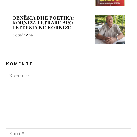
QENËSIA DHE POETIKA:
KORNIZA LETRARE APO
LETËRSIA NË KORNIZË
6 Gusht 2026
K O M E N T E
Komenti:
Emr