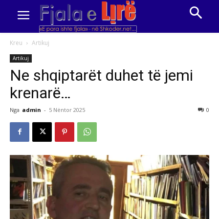
Kreu
Artikuj
Artikuj
Ne shqiptarët duhet të jemi
krenarë…
Nga
admin
-
5 Nëntor 2025
0