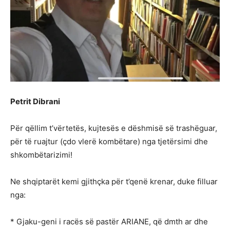
Petrit Dibrani
Për qëllim t’vërtetës, kujtesës e dëshmisë së trashëguar,
për të ruajtur (çdo vlerë kombëtare) nga tjetërsimi dhe
shkombëtarizimi!
Ne shqiptarët kemi gjithçka për t’qenë krenar, duke filluar
nga:
* Gjaku-geni i racës së pastër ARIANE, që dmth ar dhe