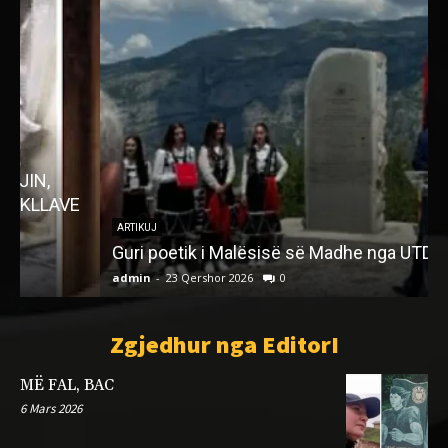
ARTIKUJ
Guri poetik i Malësisë së Madhe nga UTD
admin
-
23 Qershor 2026
0
a
Zgjedhur nga EditorI
MË FAL, BAC
6 Mars 2026