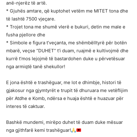
anë-njerëz të artë.
* Gjuhës amtare, që kuptohet vetëm me MITET tona dhe
të lashtë 7500 vjeçare.
* Trojet tona me shumë vlerë e bukuri, detin me male e
fusha pjellore dhe
* Simbole e figura t’veçanta, me shëmbëlltyrë për botën
mbarë, veçse “DUHET” t’i duam, ruajmë e kultivojmë dhe
kurrë t’mos lejojmë të bastardohen duke u përvetësuar
nga armiqtë tanë shekullor!
E jona është e trashëguar, me lot e dhimbje, histori të
gjakosur nga gjymtyrët e trupit të dhuruara me vetëflijim
për Atdhe e Komb, ndërsa e huaja është e huazuar për
interes të caktuar.
Bashkë mundemi, mirëpo duhet të duam duke mësuar
nga gjithfarë kemi trashëguar!