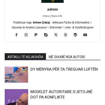
admin
https://fjala.info
Publikuar nga:
Arben Çokaj
-
Mësues Fizike & Informatike ::
Gazetar & Analist i pavarur :: Shkrimtar :: Ueb- & Grafikdizajner
ARTIKUJ TË NGJASHËM
MË SHUMË NGA AUTORI
DY MËNYRA PËR TA TREGUAR LUFTËN
MODELET AUTORITARE S’JETOJNË
DOT PA KONFLIKTE