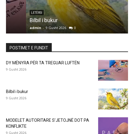
LETËRSI
Bilbil i bukur
admin
-
9 Gusht 2026
0
a
POSTIMET E FUNDIT
DY MËNYRA PËR TA TREGUAR LUFTËN
9 Gusht 2026
Bilbil i bukur
9 Gusht 2026
MODELET AUTORITARE S’JETOJNË DOT PA
KONFLIKTE
9 Gusht 2026