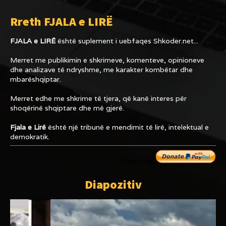
Rreth FJALA e LIRË
FJALA e LIRË
është suplement i uebfaqes
Shkoder.net...
Merret me publikimin e shkrimeve, komenteve, opinioneve
dhe analizave të ndryshme, me karakter kombëtar dhe
mbarëshqiptar.
Merret edhe me shkrime të tjera, që kanë interes për
shoqërinë shqiptare dhe më gjerë.
Fjala e Lirë
është një tribunë e mendimit të lirë, intelektual e
demokratik.
Dhuro me
Diapozitiv