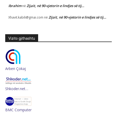
Ibrahim
Zijait, në 90-vjetorin e lindjes së tij…
në
Zijait, në 90-vjetorin e lindjes së tij…
Xhavit.kabili@gmai.com
në
Vizito gjithashtu
Arben Çokaj
Shkoder.net…
BMC Computer