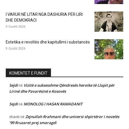
I VARUR NË LITAR NGA DASHURIA PËR LIRI
DHE DEMOKRACI
9 Gusht 2026
Estetika e revoltës dhe kapitullimi i substancës
9 Gusht 2026
KOMENTET E FUNDIT
Sejdi
Vizitë e suksesshme Qëndresës heroike të Llapit për
në
Lirinë dhe Pavarësinë e Kosovës
Sejdi
MONOLOG I HASAN RAMADANIT
në
Zejnullah Rrahmani dhe universi shpirtëror i novelës
xhaviti
në
‘99 Rruzaret prej smaragdi