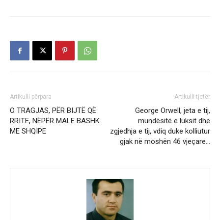
Artikulli përpara
Artikulli tjetër
O TRAGJAS, PËR BIJTË QË
George Orwell, jeta e tij,
RRITE, NËPËR MALE BASHK
mundësitë e luksit dhe
ME SHQIPE
zgjedhja e tij, vdiq duke kolliutur
gjak në moshën 46 vjeçare…