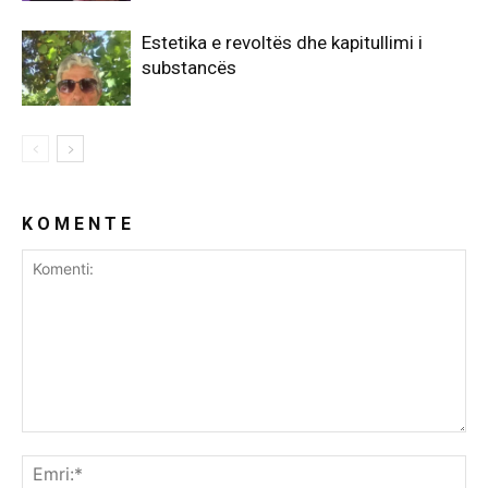
Estetika e revoltës dhe kapitullimi i
substancës
K O M E N T E