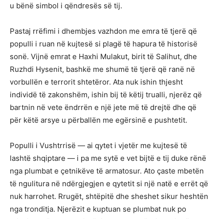
u bënë simbol i qëndresës së tij.
Pastaj rrëfimi i dhembjes vazhdon me emra të tjerë që
populli i ruan në kujtesë si plagë të hapura të historisë
sonë. Vijnë emrat e Haxhi Mulakut, birit të Salihut, dhe
Ruzhdi Hysenit, bashkë me shumë të tjerë që ranë në
vorbullën e terrorit shtetëror. Ata nuk ishin thjesht
individë të zakonshëm, ishin bij të këtij trualli, njerëz që
bartnin në vete ëndrrën e një jete më të drejtë dhe që
për këtë arsye u përballën me egërsinë e pushtetit.
Populli i Vushtrrisë — ai qytet i vjetër me kujtesë të
lashtë shqiptare — i pa me sytë e vet bijtë e tij duke rënë
nga plumbat e çetnikëve të armatosur. Ato çaste mbetën
të ngulitura në ndërgjegjen e qytetit si një natë e errët që
nuk harrohet. Rrugët, shtëpitë dhe sheshet sikur heshtën
nga tronditja. Njerëzit e kuptuan se plumbat nuk po