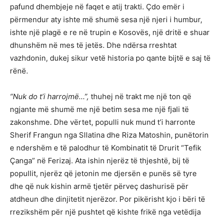
pafund dhembjeje në faqet e atij trakti. Çdo emër i
përmendur aty ishte më shumë sesa një njeri i humbur,
ishte një plagë e re në trupin e Kosovës, një dritë e shuar
dhunshëm në mes të jetës. Dhe ndërsa rreshtat
vazhdonin, dukej sikur vetë historia po qante bijtë e saj të
rënë.
“Nuk do t’i harrojmë…”,
thuhej në trakt me një ton që
ngjante më shumë me një betim sesa me një fjali të
zakonshme. Dhe vërtet, populli nuk mund t’i harronte
Sherif Frangun nga Sllatina dhe Riza Matoshin, punëtorin
e ndershëm e të palodhur të Kombinatit të Drurit “Tefik
Çanga” në Ferizaj. Ata ishin njerëz të thjeshtë, bij të
popullit, njerëz që jetonin me djersën e punës së tyre
dhe që nuk kishin armë tjetër përveç dashurisë për
atdheun dhe dinjitetit njerëzor. Por pikërisht kjo i bëri të
rrezikshëm për një pushtet që kishte frikë nga vetëdija