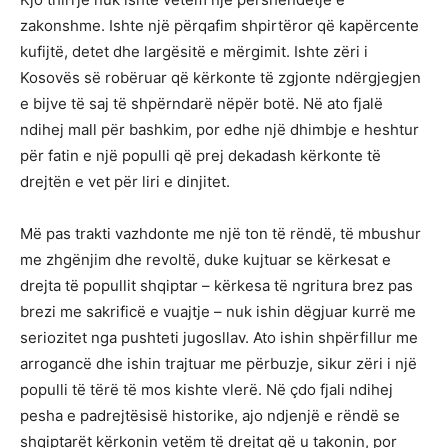
zakonshme. Ishte një përqafim shpirtëror që kapërcente
kufijtë, detet dhe largësitë e mërgimit. Ishte zëri i
Kosovës së robëruar që kërkonte të zgjonte ndërgjegjen
e bijve të saj të shpërndarë nëpër botë. Në ato fjalë
ndihej mall për bashkim, por edhe një dhimbje e heshtur
për fatin e një populli që prej dekadash kërkonte të
drejtën e vet për liri e dinjitet.
Më pas trakti vazhdonte me një ton të rëndë, të mbushur
me zhgënjim dhe revoltë, duke kujtuar se kërkesat e
drejta të popullit shqiptar – kërkesa të ngritura brez pas
brezi me sakrificë e vuajtje – nuk ishin dëgjuar kurrë me
seriozitet nga pushteti jugosllav. Ato ishin shpërfillur me
arrogancë dhe ishin trajtuar me përbuzje, sikur zëri i një
populli të tërë të mos kishte vlerë. Në çdo fjali ndihej
pesha e padrejtësisë historike, ajo ndjenjë e rëndë se
shqiptarët kërkonin vetëm të drejtat që u takonin, por