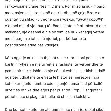
rankoviqiane vranë Nesim Danën. Por mizoria nuk mbaroi
me vrasjen e tij. Ironia më e errët dhe më çnjerëzore e
pushtetit u shfaq kur, edhe pse i vdekur,
“gjyqi i popullit
”
e dënoi me tri vjet burg të rëndë. Ishte një akt absurd dhe
makabër, një dëshmi e një sistemi që nuk kënaqej vetëm
me shuarjen e jetës së njeriut, por kërkonte ta
poshtëronte edhe pas vdekjes.
Këto ngjarje nuk ishin thjesht raste represioni politik; ato
bartnin fytyrën e një urrejtjeje fashiste, të verbër dhe të
pamëshirshme. Ishin pamje që dukeshin sikur kishin dalë
nga periudhat më të errëta të historisë njerëzore, nga
kohë kur njeriu humbte çdo ndjenjë humaniteti përballë
urrejtjes etnike dhe etjes për pushtet. Populli shqiptar i
përjetoi ato si plagë të thella në shpirtin kolektiv.
Dhe kur sot rikujtohen ato emra e ato ngjarje, duket sikur