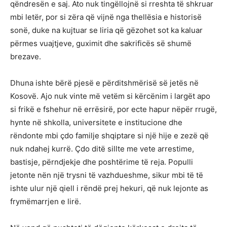
qëndresën e saj. Ato nuk tingëllojnë si rreshta të shkruar
mbi letër, por si zëra që vijnë nga thellësia e historisë
sonë, duke na kujtuar se liria që gëzohet sot ka kaluar
përmes vuajtjeve, guximit dhe sakrificës së shumë
brezave.
Dhuna ishte bërë pjesë e përditshmërisë së jetës në
Kosovë. Ajo nuk vinte më vetëm si kërcënim i largët apo
si frikë e fshehur në errësirë, por ecte hapur nëpër rrugë,
hynte në shkolla, universitete e institucione dhe
rëndonte mbi çdo familje shqiptare si një hije e zezë që
nuk ndahej kurrë. Çdo ditë sillte me vete arrestime,
bastisje, përndjekje dhe poshtërime të reja. Populli
jetonte nën një trysni të vazhdueshme, sikur mbi të të
ishte ulur një qiell i rëndë prej hekuri, që nuk lejonte as
frymëmarrjen e lirë.