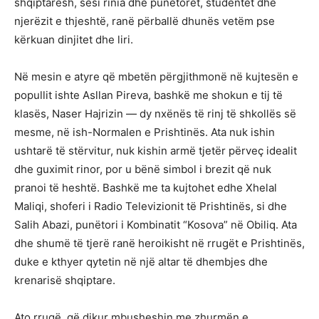
shqiptarësh, sesi rinia dhe punëtorët, studentët dhe
njerëzit e thjeshtë, ranë përballë dhunës vetëm pse
kërkuan dinjitet dhe liri.
Në mesin e atyre që mbetën përgjithmonë në kujtesën e
popullit ishte Asllan Pireva, bashkë me shokun e tij të
klasës, Naser Hajrizin — dy nxënës të rinj të shkollës së
mesme, në ish-Normalen e Prishtinës. Ata nuk ishin
ushtarë të stërvitur, nuk kishin armë tjetër përveç idealit
dhe guximit rinor, por u bënë simbol i brezit që nuk
pranoi të heshtë. Bashkë me ta kujtohet edhe Xhelal
Maliqi, shoferi i Radio Televizionit të Prishtinës, si dhe
Salih Abazi, punëtori i Kombinatit “Kosova” në Obiliq. Ata
dhe shumë të tjerë ranë heroikisht në rrugët e Prishtinës,
duke e kthyer qytetin në një altar të dhembjes dhe
krenarisë shqiptare.
Ato rrugë, që dikur mbusheshin me zhurmën e