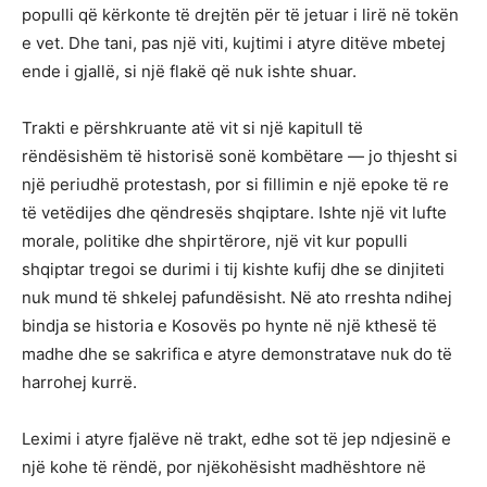
populli që kërkonte të drejtën për të jetuar i lirë në tokën
e vet. Dhe tani, pas një viti, kujtimi i atyre ditëve mbetej
ende i gjallë, si një flakë që nuk ishte shuar.
Trakti e përshkruante atë vit si një kapitull të
rëndësishëm të historisë sonë kombëtare — jo thjesht si
një periudhë protestash, por si fillimin e një epoke të re
të vetëdijes dhe qëndresës shqiptare. Ishte një vit lufte
morale, politike dhe shpirtërore, një vit kur populli
shqiptar tregoi se durimi i tij kishte kufij dhe se dinjiteti
nuk mund të shkelej pafundësisht. Në ato rreshta ndihej
bindja se historia e Kosovës po hynte në një kthesë të
madhe dhe se sakrifica e atyre demonstratave nuk do të
harrohej kurrë.
Leximi i atyre fjalëve në trakt, edhe sot të jep ndjesinë e
një kohe të rëndë, por njëkohësisht madhështore në