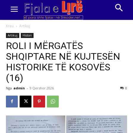
Kreu
Artikuj
Artikuj
Histori
ROLI I MËRGATËS
SHQIPTARE NË KUJTESËN
HISTORIKE TË KOSOVËS
(16)
Nga
admin
-
9 Qershor 2026
0