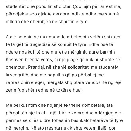
studentët dhe popullin shqiptar. Çdo lajm për arrestime,
përndjekje apo gjak të derdhur, ndizte edhe më shumë
mllefin dhe dhembjen në shpirtin e tyre.
Ata e ndienin se nuk mund të mbeteshin vetëm shikues
të largët të tragjedisë së kombit të tyre. Edhe pse të
ndarë nga kufijtë dhe muret e mërgimit, ata e bartnin
Kosovën brenda vetes, si një plagë që nuk pushonte së
dhemburi. Prandaj, në shenjë solidariteti me studentët
kryengritës dhe me popullin që po përballej me
represionin e egër, mërgata shqiptare vendosi të ngrejë
zërin fuqishëm edhe në tokën e huaj.
Me përkushtim dhe ndjenjë të thellë kombëtare, ata
përgatitën një trakt – një thirrje zemre dhe ndërgjegjeje –
përmes së cilës u drejtoheshin bashkatdhetarëve të tyre
në mërgim. Në ato rreshta nuk kishte vetëm fjalë, por