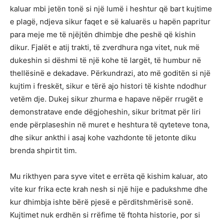
kaluar mbi jetën tonë si një lumë i heshtur që bart kujtime
e plagë, ndjeva sikur faqet e së kaluarës u hapën papritur
para meje me të njëjtën dhimbje dhe peshë që kishin
dikur. Fjalët e atij trakti, të zverdhura nga vitet, nuk më
dukeshin si dëshmi të një kohe të largët, të humbur në
thellësinë e dekadave. Përkundrazi, ato më goditën si një
kujtim i freskët, sikur e tërë ajo histori të kishte ndodhur
vetëm dje. Dukej sikur zhurma e hapave nëpër rrugët e
demonstratave ende dëgjoheshin, sikur britmat për liri
ende përplaseshin në muret e heshtura të qyteteve tona,
dhe sikur ankthi i asaj kohe vazhdonte të jetonte diku
brenda shpirtit tim.
Mu rikthyen para syve vitet e errëta që kishim kaluar, ato
vite kur frika ecte krah nesh si një hije e padukshme dhe
kur dhimbja ishte bërë pjesë e përditshmërisë sonë.
Kujtimet nuk erdhën si rrëfime të ftohta historie, por si