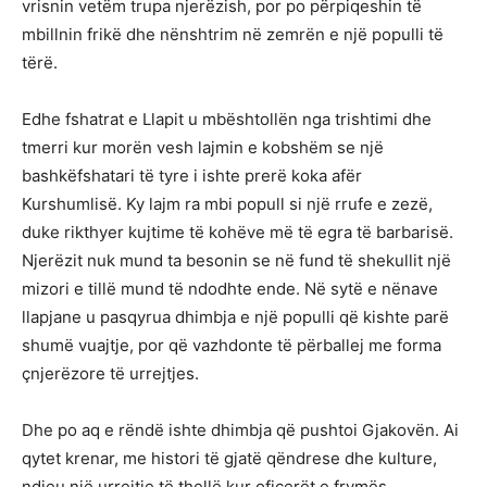
vrisnin vetëm trupa njerëzish, por po përpiqeshin të
mbillnin frikë dhe nënshtrim në zemrën e një populli të
tërë.
Edhe fshatrat e Llapit u mbështollën nga trishtimi dhe
tmerri kur morën vesh lajmin e kobshëm se një
bashkëfshatari të tyre i ishte prerë koka afër
Kurshumlisë. Ky lajm ra mbi popull si një rrufe e zezë,
duke rikthyer kujtime të kohëve më të egra të barbarisë.
Njerëzit nuk mund ta besonin se në fund të shekullit një
mizori e tillë mund të ndodhte ende. Në sytë e nënave
llapjane u pasqyrua dhimbja e një populli që kishte parë
shumë vuajtje, por që vazhdonte të përballej me forma
çnjerëzore të urrejtjes.
Dhe po aq e rëndë ishte dhimbja që pushtoi Gjakovën. Ai
qytet krenar, me histori të gjatë qëndrese dhe kulture,
ndjeu një urrejtje të thellë kur oficerët e frymës