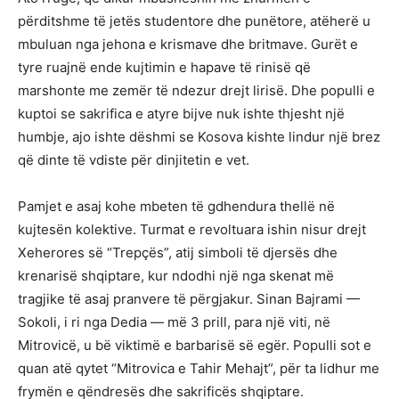
përditshme të jetës studentore dhe punëtore, atëherë u
mbuluan nga jehona e krismave dhe britmave. Gurët e
tyre ruajnë ende kujtimin e hapave të rinisë që
marshonte me zemër të ndezur drejt lirisë. Dhe populli e
kuptoi se sakrifica e atyre bijve nuk ishte thjesht një
humbje, ajo ishte dëshmi se Kosova kishte lindur një brez
që dinte të vdiste për dinjitetin e vet.
Pamjet e asaj kohe mbeten të gdhendura thellë në
kujtesën kolektive. Turmat e revoltuara ishin nisur drejt
Xeherores së “Trepçës”, atij simboli të djersës dhe
krenarisë shqiptare, kur ndodhi një nga skenat më
tragjike të asaj pranvere të përgjakur. Sinan Bajrami —
Sokoli, i ri nga Dedia — më 3 prill, para një viti, në
Mitrovicë, u bë viktimë e barbarisë së egër. Populli sot e
quan atë qytet “Mitrovica e Tahir Mehajt”, për ta lidhur me
frymën e qëndresës dhe sakrificës shqiptare.