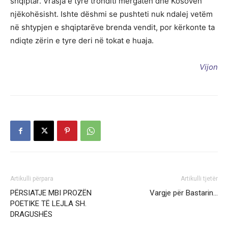
shqiptar. Vrasja e tyre tronditi mërgatën dhe Kosovën
njëkohësisht. Ishte dëshmi se pushteti nuk ndalej vetëm
në shtypjen e shqiptarëve brenda vendit, por kërkonte ta
ndiqte zërin e tyre deri në tokat e huaja.
Vijon
Artikulli përpara
Artikulli tjetër
PËRSIATJE MBI PROZËN
Vargje për Bastarin…
POETIKE TË LEJLA SH.
DRAGUSHËS