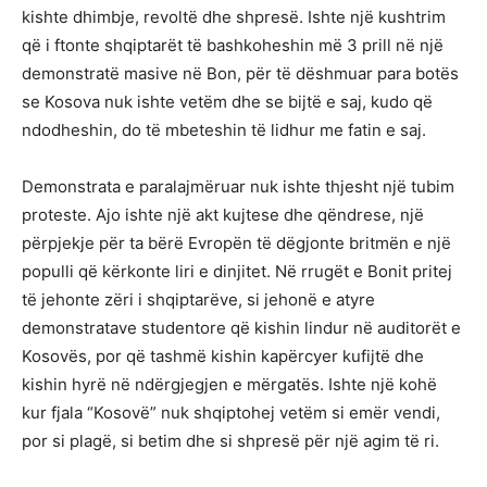
kishte dhimbje, revoltë dhe shpresë. Ishte një kushtrim
që i ftonte shqiptarët të bashkoheshin më 3 prill në një
demonstratë masive në Bon, për të dëshmuar para botës
se Kosova nuk ishte vetëm dhe se bijtë e saj, kudo që
ndodheshin, do të mbeteshin të lidhur me fatin e saj.
Demonstrata e paralajmëruar nuk ishte thjesht një tubim
proteste. Ajo ishte një akt kujtese dhe qëndrese, një
përpjekje për ta bërë Evropën të dëgjonte britmën e një
populli që kërkonte liri e dinjitet. Në rrugët e Bonit pritej
të jehonte zëri i shqiptarëve, si jehonë e atyre
demonstratave studentore që kishin lindur në auditorët e
Kosovës, por që tashmë kishin kapërcyer kufijtë dhe
kishin hyrë në ndërgjegjen e mërgatës. Ishte një kohë
kur fjala “Kosovë” nuk shqiptohej vetëm si emër vendi,
por si plagë, si betim dhe si shpresë për një agim të ri.