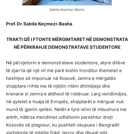
Sabile Keçmezi-Basha
Prof. Dr. Sabile Keçmezi-Basha
TRAKTI QË I FTONTE MËRGIMTARET NË DEMONSTRATA
NË PËRKRAHJE DEMONSTRATAVE STUDENTORE
Në përvjetorin e demonstratave studentore, atyre ditëve
të zjarrta që një vit më parë kishin tronditur themelet e
heshtjes së imponuar në Kosovë, zemra e mërgatës
shqiptare rrihte me të njëjtin ritëm dhimbjeje dhe
krenarie si zemra e atdheut të robëruar. Larg vendlindjes,
në qytetet e huaja të Evropës, shqiptarët e mërguar nuk
mund të gjenin qetësi. Netët e tyre ishin të mbushura me
ankth, ndërsa mendimet udhëtonin pareshtur drejt
Kosovës së plagosur, ku pushteti okupues i Beogradit
vazhdonte të mbillte frikë, terror dhe dhunë mbi