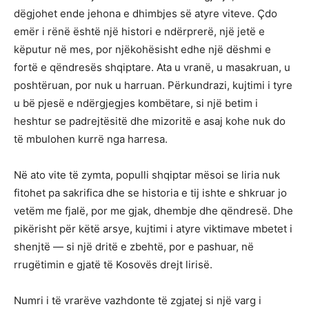
dëgjohet ende jehona e dhimbjes së atyre viteve. Çdo
emër i rënë është një histori e ndërprerë, një jetë e
këputur në mes, por njëkohësisht edhe një dëshmi e
fortë e qëndresës shqiptare. Ata u vranë, u masakruan, u
poshtëruan, por nuk u harruan. Përkundrazi, kujtimi i tyre
u bë pjesë e ndërgjegjes kombëtare, si një betim i
heshtur se padrejtësitë dhe mizoritë e asaj kohe nuk do
të mbulohen kurrë nga harresa.
Në ato vite të zymta, populli shqiptar mësoi se liria nuk
fitohet pa sakrifica dhe se historia e tij ishte e shkruar jo
vetëm me fjalë, por me gjak, dhembje dhe qëndresë. Dhe
pikërisht për këtë arsye, kujtimi i atyre viktimave mbetet i
shenjtë — si një dritë e zbehtë, por e pashuar, në
rrugëtimin e gjatë të Kosovës drejt lirisë.
Numri i të vrarëve vazhdonte të zgjatej si një varg i