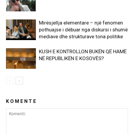
Mirësjellja elementare – një fenomen
pothuajse i dëbuar nga diskursi i shumë
mediave dhe strukturave tona politike
KUSH E KONTROLLON BUKËN QË HAMË
NË REPUBLIKËN E KOSOVËS?
K O M E N T E