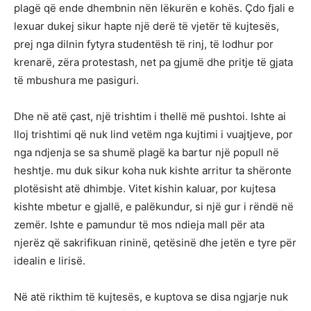
plagë që ende dhembnin nën lëkurën e kohës. Çdo fjali e
lexuar dukej sikur hapte një derë të vjetër të kujtesës,
prej nga dilnin fytyra studentësh të rinj, të lodhur por
krenarë, zëra protestash, net pa gjumë dhe pritje të gjata
të mbushura me pasiguri.
Dhe në atë çast, një trishtim i thellë më pushtoi. Ishte ai
lloj trishtimi që nuk lind vetëm nga kujtimi i vuajtjeve, por
nga ndjenja se sa shumë plagë ka bartur një popull në
heshtje. mu duk sikur koha nuk kishte arritur ta shëronte
plotësisht atë dhimbje. Vitet kishin kaluar, por kujtesa
kishte mbetur e gjallë, e palëkundur, si një gur i rëndë në
zemër. Ishte e pamundur të mos ndieja mall për ata
njerëz që sakrifikuan rininë, qetësinë dhe jetën e tyre për
idealin e lirisë.
Në atë rikthim të kujtesës, e kuptova se disa ngjarje nuk