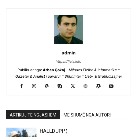
admin
https://fjala.info
Publikuar nga:
Arben Çokaj
-
Mësues Fizike & Informatike ::
Gazetar & Analist i pavarur :: Shkrimtar :: Ueb- & Grafikdizajner
ARTIKUJ TË NGJASHËM
MË SHUMË NGA AUTORI
HALLDUPI*)