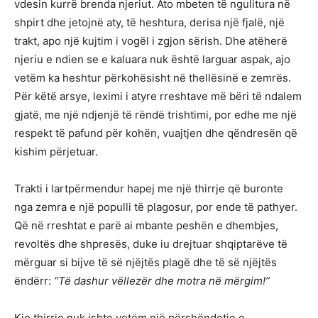
vdesin kurrë brenda njeriut. Ato mbeten të ngulitura në
shpirt dhe jetojnë aty, të heshtura, derisa një fjalë, një
trakt, apo një kujtim i vogël i zgjon sërish. Dhe atëherë
njeriu e ndien se e kaluara nuk është larguar aspak, ajo
vetëm ka heshtur përkohësisht në thellësinë e zemrës.
Për këtë arsye, leximi i atyre rreshtave më bëri të ndalem
gjatë, me një ndjenjë të rëndë trishtimi, por edhe me një
respekt të pafund për kohën, vuajtjen dhe qëndresën që
kishim përjetuar.
Trakti i lartpërmendur hapej me një thirrje që buronte
nga zemra e një populli të plagosur, por ende të pathyer.
Që në rreshtat e parë ai mbante peshën e dhembjes,
revoltës dhe shpresës, duke iu drejtuar shqiptarëve të
mërguar si bijve të së njëjtës plagë dhe të së njëjtës
ëndërr:
“Të dashur vëllezër dhe motra në mërgim!”
Kjo thirrje nuk ishte vetëm një përshëndetje e