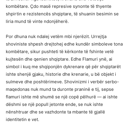
kombëtare. Çdo masë represive synonte të thyente
shpirtin e rezistencës shqiptare, të shuanin besimin se
liria mund të vinte ndonjëherë.
Por dhuna nuk ndalej vetëm mbi njerëzit. Urrejtja
shoviniste shpesh drejtohej edhe kundër simboleve tona
kombëtare, sikur pushteti të kërkonte të fshinte vetë
kujtesën dhe qenien shqiptare. Edhe Flamuri ynë, ai
simbol i kuq me shqiponjën dykrenare që për shqiptarët
ishte shenjë gjaku, historie dhe krenarie, u bë objekt i
sulmeve dhe poshtërimeve. Shovinizmi i verbër serbo-
maqedonas nuk mund ta duronte praninë e tij, sepse
flamuri ishte më shumë se një copë pëlhurë — ai ishte
dëshmi se një popull jetonte ende, se nuk ishte
nënshtruar dhe se vazhdonte ta mbante të gjallë
identitetin e vet.