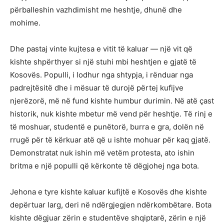
përballeshin vazhdimisht me heshtje, dhunë dhe
mohime.
Dhe pastaj vinte kujtesa e vitit të kaluar — një vit që
kishte shpërthyer si një stuhi mbi heshtjen e gjatë të
Kosovës. Populli, i lodhur nga shtypja, i rënduar nga
padrejtësitë dhe i mësuar të durojë përtej kufijve
njerëzorë, më në fund kishte humbur durimin. Në atë çast
historik, nuk kishte mbetur më vend për heshtje. Të rinj e
të moshuar, studentë e punëtorë, burra e gra, dolën në
rrugë për të kërkuar atë që u ishte mohuar për kaq gjatë.
Demonstratat nuk ishin më vetëm protesta, ato ishin
britma e një populli që kërkonte të dëgjohej nga bota.
Jehona e tyre kishte kaluar kufijtë e Kosovës dhe kishte
depërtuar larg, deri në ndërgjegjen ndërkombëtare. Bota
kishte dëgjuar zërin e studentëve shqiptarë, zërin e një