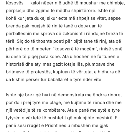
Kosovës — kaloi nëpër një udhë të mbushur me dhimbje,
përplasje dhe zgjime të mëdha shpirtërore. Ishte një
kohë kur jeta dukej sikur ecte më shpejt se vitet, sepse
brenda pak muajsh të rinjtë tanë u detyruan të
përballeshin me sprova që zakonisht i rëndojnë breza të
tërë. Siç do të thoshte poeti për bijtë tanë të rinj, ata që
përherë do të mbeten “kosovarë të moçëm”, rinisë sonë
iu desh të piqej para kohe. Ata u hodhën në furtunën e
historisë dhe aty, mes gazit lotsjellës, plumbave dhe
britmave të protestës, kuptuan të vërtetat e hidhura që
ua kishin përsëritur baballarët e tyre ndër vite.
Ishte një brez që hyri në demonstrata me ëndrra rinore,
por doli prej tyre me plagë, me kujtime të rënda dhe me
një vetëdije të re kombëtare. Ata e panë me sytë e tyre
fytyrën e vërtetë të pushtetit që nuk njihte mëshirë. E
panë sesi rrugët e Prishtinës u mbushën me gjak