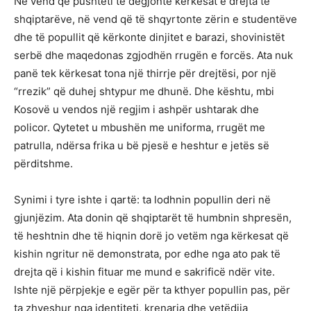
Në vend që pushteti të dëgjonte kërkesat e drejta të
shqiptarëve, në vend që të shqyrtonte zërin e studentëve
dhe të popullit që kërkonte dinjitet e barazi, shovinistët
serbë dhe maqedonas zgjodhën rrugën e forcës. Ata nuk
panë tek kërkesat tona një thirrje për drejtësi, por një
“rrezik” që duhej shtypur me dhunë. Dhe kështu, mbi
Kosovë u vendos një regjim i ashpër ushtarak dhe
policor. Qytetet u mbushën me uniforma, rrugët me
patrulla, ndërsa frika u bë pjesë e heshtur e jetës së
përditshme.
Synimi i tyre ishte i qartë: ta lodhnin popullin deri në
gjunjëzim. Ata donin që shqiptarët të humbnin shpresën,
të heshtnin dhe të hiqnin dorë jo vetëm nga kërkesat që
kishin ngritur në demonstrata, por edhe nga ato pak të
drejta që i kishin fituar me mund e sakrificë ndër vite.
Ishte një përpjekje e egër për ta kthyer popullin pas, për
ta zhveshur nga identiteti, krenaria dhe vetëdija