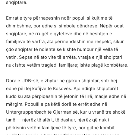
shqiptare.
Emrat e tyre përhapeshin ndër popull si kujtime të
dhimbshme, por edhe si simbole qëndrese. Nëpër odat
shqiptare, në rrugët e qyteteve dhe në heshtjen e
familjeve të varfra, ata përmendeshin me respekt, sikur
çdo shqiptar të ndiente se kishte humbur një vëlla të
vetin. Sepse në ato vite të errëta, vrasja e një shqiptari
nuk ishte vetëm tragjedi familjare; ishte plagë kombëtare.
Dora e UDB-së, e zhytur në gjakun shqiptar, shtrihej
edhe përtej kufijve të Kosovës. Ajo ndiqte shqiptarët
kudo ku ata përpiqeshin të jetonin të lirë, madje edhe në
mërgim. Populli e pa këtë dorë të errët edhe në
Untergruppenbach të Gjermanisë, kur u vranë tre shokë
tanë — njerëz të afërt, të dashur, njerëz që nuk i
përkisnin vetëm familjeve të tyre, por gjithë kombit