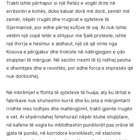
Trakti ishte përhapur si një fletëz e vogël drite në
errësirën e kohës, duke kaluar dorë më dorë, zemër më
zemër, nëpër rrugët dhe rrugicat e qyteteve të
Gjermanisë, por edhe përtej kufijve të saj. Ai nuk ishte
vetëm një copë letër e shtypur me fjalë proteste, ishte
një thirrje e heshtur e atdheut, një zë që vinte nga
Kosova e përgjakur dhe trokiste në ndërgjegjen e çdo
shqiptari të mërguar. Në secilin rresht të tij ndihej pesha
e dhembjes dhe e revoltës, por edhe forca e shpresës që
nuk dorëzohej.
Në mbrëmjet e ftohta të qyteteve të huaja, aty ku dritat e
fabrikave nuk shuheshin kurrë dhe ku jeta e mërgimtarit
rridhte mes lodhjes dhe mallëngjimit, trakti gjente rrugën
e vet. Ai shpërndahej fshehurazi nëpër klube shqiptare,
në kafene të vogla ku mblidheshin punëtorët pas orëve të
gjata të punës, në korridore konviktesh, në stacione