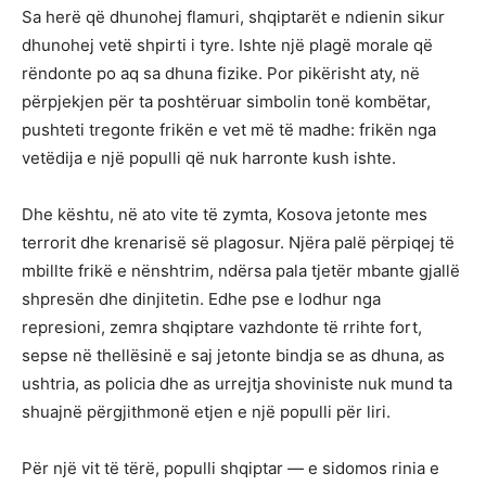
Sa herë që dhunohej flamuri, shqiptarët e ndienin sikur
dhunohej vetë shpirti i tyre. Ishte një plagë morale që
rëndonte po aq sa dhuna fizike. Por pikërisht aty, në
përpjekjen për ta poshtëruar simbolin tonë kombëtar,
pushteti tregonte frikën e vet më të madhe: frikën nga
vetëdija e një populli që nuk harronte kush ishte.
Dhe kështu, në ato vite të zymta, Kosova jetonte mes
terrorit dhe krenarisë së plagosur. Njëra palë përpiqej të
mbillte frikë e nënshtrim, ndërsa pala tjetër mbante gjallë
shpresën dhe dinjitetin. Edhe pse e lodhur nga
represioni, zemra shqiptare vazhdonte të rrihte fort,
sepse në thellësinë e saj jetonte bindja se as dhuna, as
ushtria, as policia dhe as urrejtja shoviniste nuk mund ta
shuajnë përgjithmonë etjen e një populli për liri.
Për një vit të tërë, populli shqiptar — e sidomos rinia e