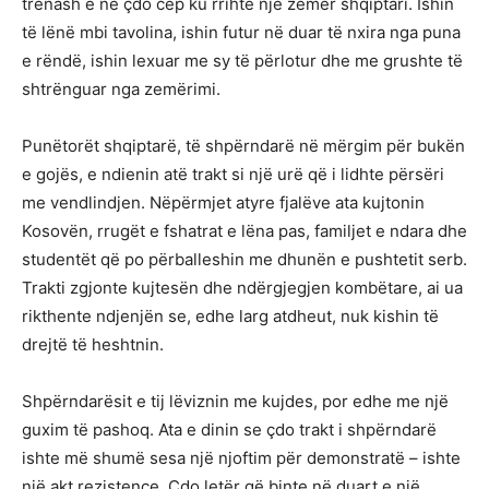
trenash e në çdo cep ku rrihte një zemër shqiptari. Ishin
të lënë mbi tavolina, ishin futur në duar të nxira nga puna
e rëndë, ishin lexuar me sy të përlotur dhe me grushte të
shtrënguar nga zemërimi.
Punëtorët shqiptarë, të shpërndarë në mërgim për bukën
e gojës, e ndienin atë trakt si një urë që i lidhte përsëri
me vendlindjen. Nëpërmjet atyre fjalëve ata kujtonin
Kosovën, rrugët e fshatrat e lëna pas, familjet e ndara dhe
studentët që po përballeshin me dhunën e pushtetit serb.
Trakti zgjonte kujtesën dhe ndërgjegjen kombëtare, ai ua
rikthente ndjenjën se, edhe larg atdheut, nuk kishin të
drejtë të heshtnin.
Shpërndarësit e tij lëviznin me kujdes, por edhe me një
guxim të pashoq. Ata e dinin se çdo trakt i shpërndarë
ishte më shumë sesa një njoftim për demonstratë – ishte
një akt rezistence. Çdo letër që binte në duart e një