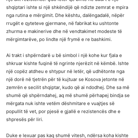
shqiptari ishte si një shkëndijë që ndizte zemrat e mpira
nga rutina e mërgimit. Dhe kështu, dalëngadalë, nëpër
rrugët e qyteteve gjermane, në fabrikat ku ushtonte
zhurma e makinerive dhe në vendtakimet modeste të
mërgimtarëve, po lindte një frymë e re bashkimi.
Ai trakt i shpërndarë u bë simbol i një kohe kur fjala e
shkruar kishte fuqinë të ngrinte njerëzit në këmbë. Ishte
një copëz atdheu e shtypur në letër, që udhëtonte nga
një dorë në tjetrën për të kujtuar se Kosova jetonte në
zemrën e secilit shqiptar, kudo që ai ndodhej. Dhe sa më
shumë që shpërndahej, aq më shumë përhapej bindja se
mërgata nuk ishte vetëm dëshmitare e vuajtjes së
popullit të vet, por pjesë e gjallë e rezistencës dhe e
shpresës për liri.
Duke e lexuar pas kaq shumë vitesh, ndërsa koha kishte