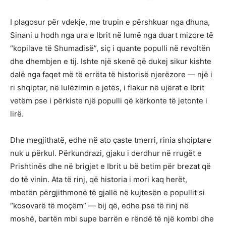
I plagosur për vdekje, me trupin e përshkuar nga dhuna,
Sinani u hodh nga ura e Ibrit në lumë nga duart mizore të
“kopilave të Shumadisë”, siç i quante populli në revoltën
dhe dhembjen e tij. Ishte një skenë që dukej sikur kishte
dalë nga faqet më të errëta të historisë njerëzore — një i
ri shqiptar, në lulëzimin e jetës, i flakur në ujërat e Ibrit
vetëm pse i përkiste një populli që kërkonte të jetonte i
lirë.
Dhe megjithatë, edhe në ato çaste tmerri, rinia shqiptare
nuk u përkul. Përkundrazi, gjaku i derdhur në rrugët e
Prishtinës dhe në brigjet e Ibrit u bë betim për brezat që
do të vinin. Ata të rinj, që historia i mori kaq herët,
mbetën përgjithmonë të gjallë në kujtesën e popullit si
“kosovarë të moçëm” — bij që, edhe pse të rinj në
moshë, bartën mbi supe barrën e rëndë të një kombi dhe