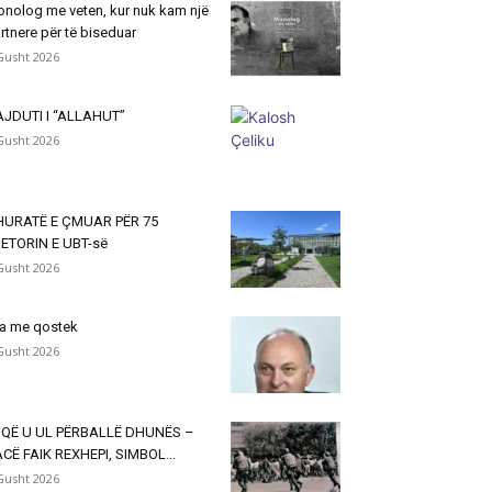
nolog me veten, kur nuk kam një
rtnere për të biseduar
Gusht 2026
JDUTI I “ALLAHUT”
Gusht 2026
HURATË E ÇMUAR PËR 75
ETORIN E UBT-së
Gusht 2026
a me qostek
Gusht 2026
 QË U UL PËRBALLË DHUNËS –
CË FAIK REXHEPI, SIMBOL...
Gusht 2026