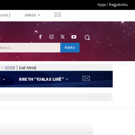
Hyrje / Regjistrohu
torët ]
ARKIVI
Kërko
Kërko...
 – 2009 ]
(
në html
)
Ë
RRETH “FJALA E LIRË”