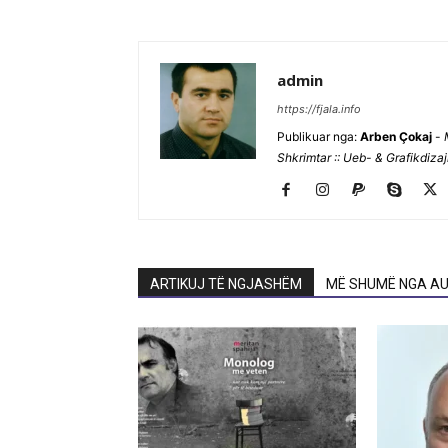
admin
https://fjala.info
Publikuar nga:
Arben Çokaj
-
Shkrimtar :: Ueb- & Grafikdiza
ARTIKUJ TË NGJASHËM
MË SHUMË NGA AU