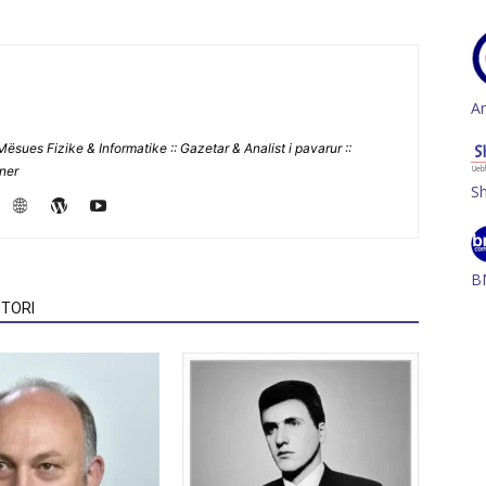
A
Mësues Fizike & Informatike :: Gazetar & Analist i pavarur ::
jner
S
B
TORI