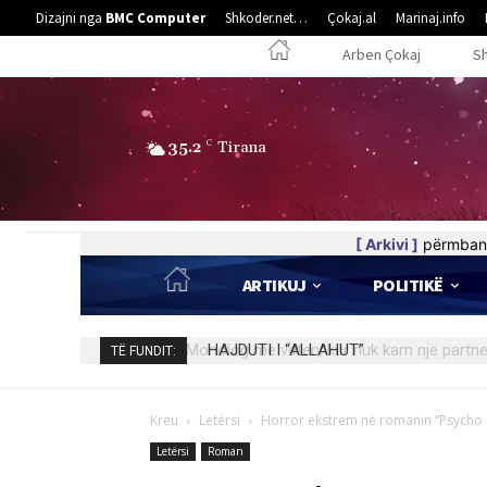
Dizajni nga
BMC Computer
Shkoder.net…
Çokaj.al
Marinaj.info
Arben Çokaj
S
35.2
C
Tirana
[ Arkivi ]
përmban 
ARTIKUJ
POLITIKË
HAJDUTI I “ALLAHUT”
TË FUNDIT:
Kreu
Letërsi
Horror ekstrem në romanin “Psycho I
Letërsi
Roman