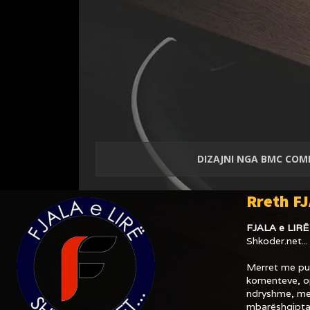
DIZAJNI NGA
BMC COM
Rreth FJ
FJALA e LIRË
Shkoder.net...
Merret me pub
komenteve, op
ndryshme, me
mbarëshqipta