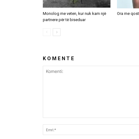
Monolog me veten, kur nuk kam një
Ora me qos
partnere për të biseduar
K O M E N T E