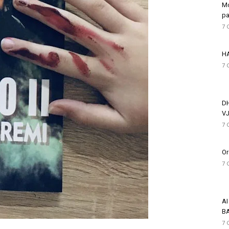
Mo
pa
7 
HA
7 
D
VJ
7 
Or
7 
AI
BA
7 