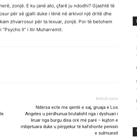
erë, zonjë. E ku janë ato, çfarë ju ndodhi? Gjashtë të
osur për së gjalli duke i lënë në arkivol një dritë dhe
e kam zhvarrosur për ta lexuar, zonjë. Por të betohem
 “Psycho II” i Ilir Muharremit.
Artikulli tjetër
Ndërsa ecte me qentë e saj, gruaja e Los
le
Angeles u përdhunua brutalisht nga i dyshuari i
liruar nga burgu disa orë më parë – kujton e
mbijetuara duke u përpjekur të kafshonte penisin
e sulmuesit