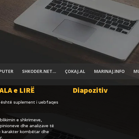
PUTER
SHKODER.NET…
ÇOKAJ.AL
MARINAJ.INFO
MU
ALA e LIRË
Diapozitiv
është suplement i uebfaqes
likimin e shkrimeve,
inioneve dhe analizave të
 karakter kombëtar dhe
r.