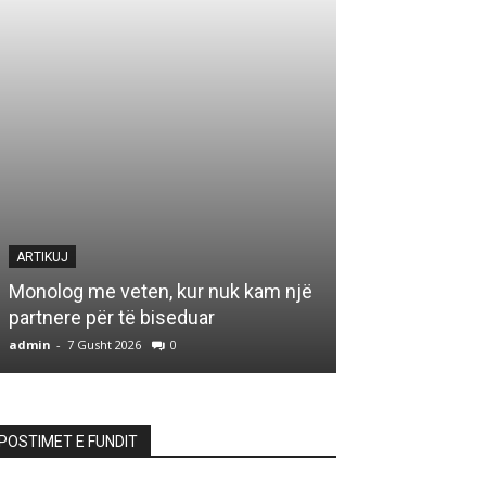
ARTIKUJ
ARTIKUJ
Monolog me veten, kur nuk kam një
partnere për të biseduar
HAJDUTI I “A
admin
-
7 Gusht 2026
0
admin
-
7 Gusht 20
POSTIMET E FUNDIT