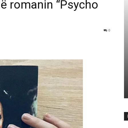
në romanin “Psycho
0