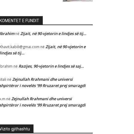
KOMENTET E FUNDIT
Ibrahim
Zijait, në 90-vjetorin e lindjes së tij…
në
Zijait, në 90-vjetorin e
Xhavit.kabili@gmai.com
në
lindjes së tij…
Razijes, 90-vjetorin e lindjes së saj…
Ibrahim
në
Zejnullah Rrahmani dhe universi
Mali
në
shpirtëror i novelës ‘99 Rruzaret prej smaragdi
Zejnullah Rrahmani dhe universi
k.m
në
shpirtëror i novelës ‘99 Rruzaret prej smaragdi
Vizito gjithashtu