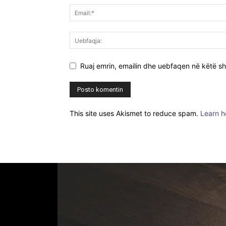
Ruaj emrin, emailin dhe uebfaqen në këtë sh
This site uses Akismet to reduce spam.
Learn h