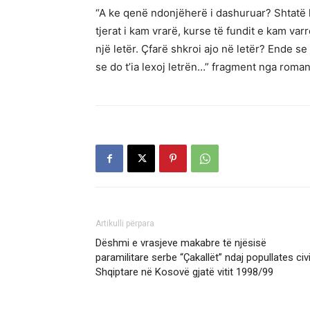
“A ke qenë ndonjëherë i dashuruar? Shtatë h
tjerat i kam vrarë, kurse të fundit e kam varr
një letër. Çfarë shkroi ajo në letër? Ende s
se do t’ia lexoj letrën…” fragment nga romani
Artikulli përpara
Dëshmi e vrasjeve makabre të njësisë
paramilitare serbe “Çakallët” ndaj popullates civi
Shqiptare në Kosovë gjatë vitit 1998/99