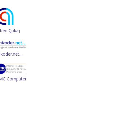
rben Çokaj
hkoder.net…
MC Computer