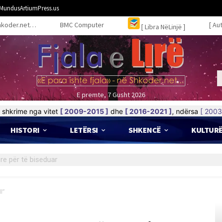
MundusArtiumPress.us
hkoder.net…
BMC Computer
[ Au
[ Libra NëLinjë ]
E premte, 7 Gusht 2026
shkrime nga vitet
[ 2009-2015 ]
dhe
[ 2016-2021 ]
, ndërsa
[ 2003
HISTORI
LETËRSI
SHKENCË
KULTUR
I”