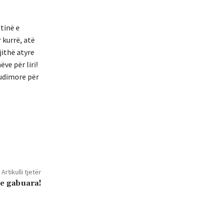
tinë e
r kurrë, atë
jithë atyre
ve për liri!
tudimore për
Artikulli tjetër
 e gabuara!