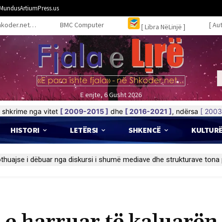
MundusArtiumPress.us
hkoder.net…
BMC Computer
[ Au
[ Libra NëLinjë ]
E enjte, 6 Gusht 2026
shkrime nga vitet
[ 2009-2015 ]
dhe
[ 2016-2021 ]
, ndërsa
[ 2003
HISTORI
LETËRSI
SHKENCË
KULTUR