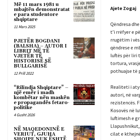
Më 11 mars 1981 u
Ajete Zogaj
mbajtën demonstratat
e para studentore
shqiptare
Qëndresa dhe 
11 Mars 2025
t’i rrëfyer e p
rrugëtim i vës
PJETËR BOGDANI
(BALSHA) – AUTOR I
qëndrese e mbij
LIBRIT MË TË
luftës për lir
VJETËR TË
HISTORISË SË
tortura, vras
BULLGARISË
pothuajse të p
12 Prill 2022
Realiteti i at
“Rilindja Shqiptare” –
një emër i madh
autori, në va
kombëtar nën maskën
rezistencës. F
e propagandës fetaro-
politike
Kosovës në luf
4 Gusht 2026
luftimesh e g
Llapushnikut, 
NË MAQEDONINË E
cilat e kthej
VERIUT, GJUHA
SHQIPE NUK ËSHTË