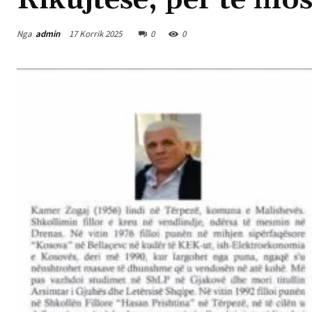
Rikujtesë, për të mos
Nga
admin
17 Korrik 2025
0
0