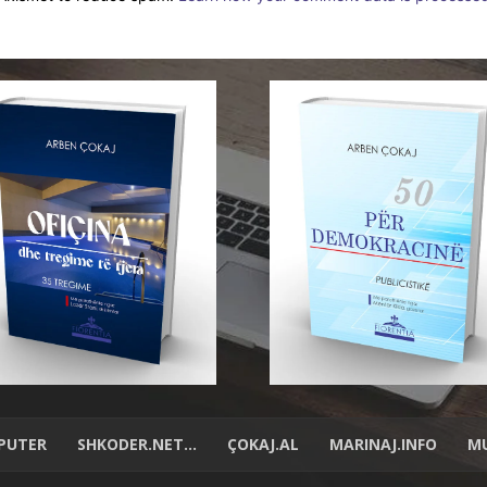
PUTER
SHKODER.NET…
ÇOKAJ.AL
MARINAJ.INFO
MU