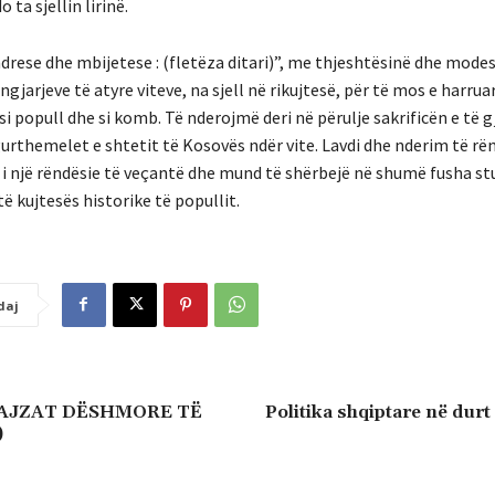
o ta sjellin lirinë.
ndrese dhe mbijetese : (fletëza ditari)”, me thjeshtësinë dhe modes
 ngjarjeve të atyre viteve, na sjell në rikujtesë, për të mos e harrua
i popull dhe si komb. Të nderojmë deri në përulje sakrificën e të g
rthemelet e shtetit të Kosovës ndër vite. Lavdi dhe nderim të rënë
ë i një rëndësie të veçantë dhe mund të shërbejë në shumë fusha s
 kujtesës historike të popullit.
daj
VAJZAT DËSHMORE TË
Politika shqiptare në durt
)