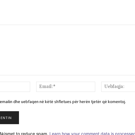
Emri:*
Email:*
 emailin dhe uebfaqen në këtë shfletues për herën tjetër që komentoj.
s Akismet to reduce spam.
Learn how your comment data is processed