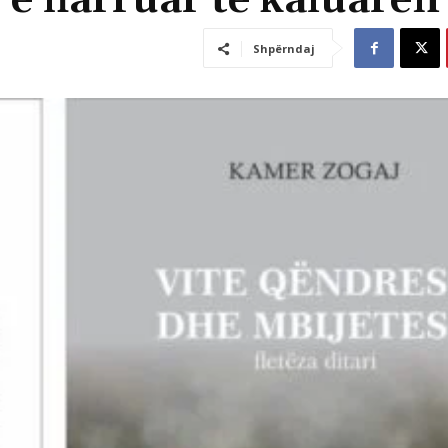
 e harruar të kaluarën
Shpërndaj