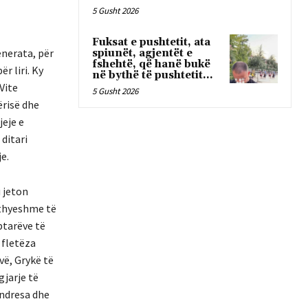
5 Gusht 2026
Fuksat e pushtetit, ata
enerata, për
spiunët, agjentët e
fshehtë, që hanë bukë
ër liri. Ky
në bythë të pushtetit…
Vite
5 Gusht 2026
ërisë dhe
jeje e
ditari
e.
 jeton
athyeshme të
ptarëve të
 fletëza
vë, Grykë të
gjarje të
ëndresa dhe