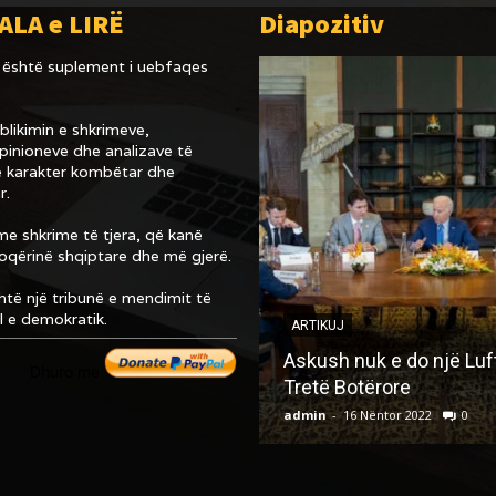
ALA e LIRË
Diapozitiv
është suplement i uebfaqes
likimin e shkrimeve,
inioneve dhe analizave të
 karakter kombëtar dhe
r.
e shkrime të tjera, që kanë
hoqërinë shqiptare dhe më gjerë.
të një tribunë e mendimit të
al e demokratik.
ARTIKUJ
Askush nuk e do një Luf
Dhuro me
Tretë Botërore
admin
-
16 Nëntor 2022
0