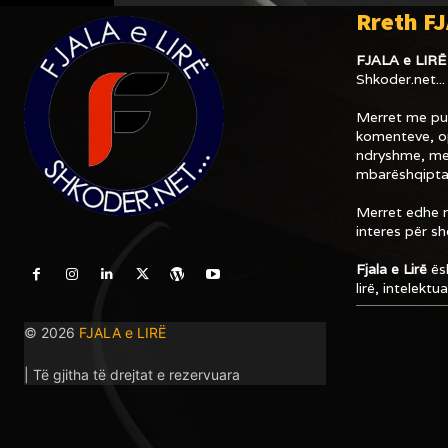
Rreth FJ
FJALA e LIRË
Shkoder.net...
Merret me pub
komenteve, op
ndryshme, me
mbarëshqipta
Merret edhe m
interes për s
Fjala e Lirë
ësh
lirë, intelektu
© 2026
FJALA e LIRË
| Të gjitha të drejtat e rezervuara