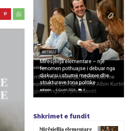
ARTIKUJ
Mirësjellja elementare – një
fenomen pothuajse i dëbuar nga
diskursi i shumë mediave dhe
strukturave tona politike
admin
-
6 Gusht 2026
0
Shkrimet e fundit
Mirësjellja elementare