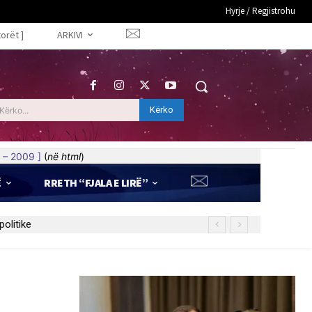
Hyrje / Regjistrohu
torët ]
ARKIVI
Kërko
Kërko...
 – 2009 ]
(
në html
)
Ë
RRETH “FJALA E LIRË”