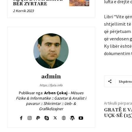
lufta e drejtë d
BËR ZYRTARE
2 Korrik 2023
Libri “Vite që
shtjellimit të
që përjetuam s
që vendosen gu
Ky libër ësht
dokumentim të
admin
Shpërn
https://fjala.info
Publikuar nga:
Arben Çokaj
-
Mësues
Fizike & Informatike :: Gazetar & Analist i
Artikulli përpara
pavarur :: Shkrimtar :: Ueb- &
Grafikdizajner
GRATË E 
UÇK-SË (15