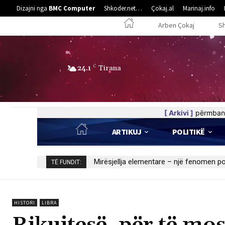
Dizajni nga
BMC Computer
Shkoder.net…
Çokaj.al
Marinaj.info
Arben Çokaj
S
24.1
C
Tirana
[ Arkivi ]
përmban 
ARTIKUJ
POLITIKË
Kedhi i kulakut
TË FUNDIT:
HISTORI
LIBRA