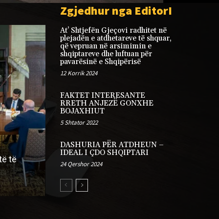
Zgjedhur nga EditorI
At’ Shtjefën Gjeçovi radhitet në
plejadën e atdhetareve të shquar,
që vepruan në arsimimin e
shqiptareve dhe luftuan për
pavarësinë e Shqipërisë
12 Korrik 2024
FAKTET INTERESANTE
RRETH ANJEZË GONXHE
BOJAXHIUT
5 Shtator 2022
ARTIKUJ
DASHURIA PËR ATDHEUN –
AR
Ese: (2) Mendime logjike dhe
IDEAL I ÇDO SHQIPTARI
të të
filozofike: Në kërkim të
DA
24 Qershor 2024
zgjedhjes së nyjeve historike
KRY
admin
-
15 Janar 2026
0
adm