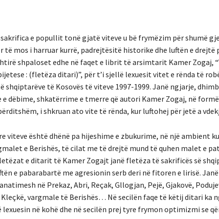
sakrifica e popullit tonë gjatë viteve u bë frymëzim për shumë gj
ër të mos i harruar kurrë, padrejtësitë historike dhe luftën e drejtë p
htirë shpaloset edhe në faqet e librit të arsimtarit Kamer Zogaj, “
etese : (fletëza ditari)”, për t’i sjellë lexuesit vitet e rënda të rob
i të shqiptarëve të Kosovës të viteve 1997-1999. Janë ngjarje, dhimb
je e dëbime, shkatërrime e tmerre që autori Kamer Zogaj, në formë 
ërditshëm, i shkruan ato vite të rënda, kur luftohej për jetë a vdekj
yre viteve është dhënë pa hijeshime e zbukurime, në një ambient ku
rgmalet e Berishës, të cilat me të drejtë mund të quhen malet e p
letëzat e ditarit të Kamer Zogajt janë fletëza të sakrificës së shqi
tën e pabarabartë me agresionin serb deri në fitoren e lirisë. Janë
ranatimesh në Prekaz, Abri, Reçak, Gllogjan, Pejë, Gjakovë, Poduje
Kleçkë, vargmale të Berishës… Në secilën faqe të këtij ditari ka n
në lexuesin në kohë dhe në secilën prej tyre frymon optimizmi se q