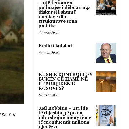
– një fenomen
pothuajse i dëbuar nga
diskursi i shumë
mediave dhe
strukturave tona
politike
6 Gusht 2026
Kedhi i kulakut
6 Gusht 2026
KUSH E KONTROLLON
BUKËN QË HAMË NË
REPUBLIKËN E
KOSOVËS?
6 Gusht 2026
Mel Robbins – Tri ide
të thjeshta që po ua
Sh. P. K.
ndryshojnë mënyrën e
të menduemit miliona
njerëzve