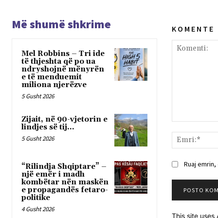
Më shumë shkrime
K O M E N T E
Mel Robbins – Tri ide
të thjeshta që po ua
ndryshojnë mënyrën
e të menduemit
miliona njerëzve
5 Gusht 2026
Zijait, në 90-vjetorin e
Komenti:
lindjes së tij…
5 Gusht 2026
Ruaj emrin,
“Rilindja Shqiptare” –
një emër i madh
kombëtar nën maskën
e propagandës fetaro-
politike
4 Gusht 2026
This site use