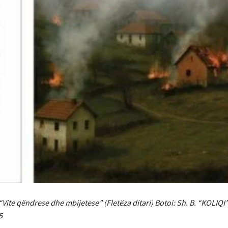
Vite qëndrese dhe mbijetese” (Fletëza ditari) Botoi: Sh. B. “KOLIQI” 
5