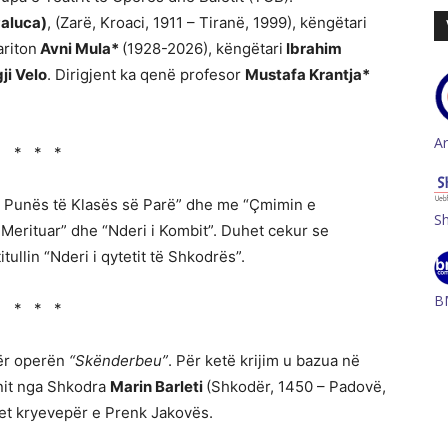
Paluca)
, (Zarë, Kroaci, 1911 – Tiranë, 1999), këngëtari
ariton
Avni Mula*
(1928-2026), këngëtari
Ibrahim
ji Velo
. Dirigjent ka qenë profesor
Mustafa Krantja*
A
* * *
 Punës të Klasës së Parë” dhe me “Çmimin e
S
 i Merituar” dhe “Nderi i Kombit”. Duhet cekur se
itullin “Nderi i qytetit të Shkodrës”.
B
* * *
për operën
“Skënderbeu”
. Për ketë krijim u bazua në
anit nga Shkodra
Marin Barleti
(Shkodër, 1450 – Padovë,
t kryevepër e Prenk Jakovës.