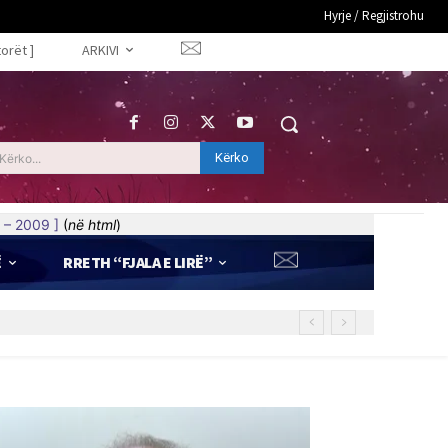
Hyrje / Regjistrohu
torët ]
ARKIVI
Kërko
Kërko...
 – 2009 ]
(
në html
)
Ë
RRETH “FJALA E LIRË”