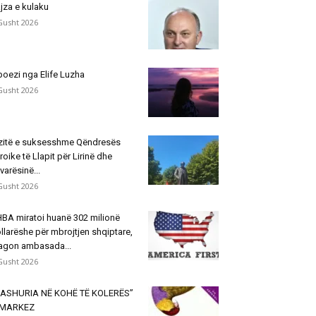
jza e kulaku
Gusht 2026
poezi nga Elife Luzha
Gusht 2026
zitë e suksesshme Qëndresës
roike të Llapit për Lirinë dhe
varësinë...
Gusht 2026
BA miratoi huanë 302 milionë
llarëshe për mbrojtjen shqiptare,
agon ambasada...
Gusht 2026
ASHURIA NË KOHË TË KOLERËS”
 MARKEZ