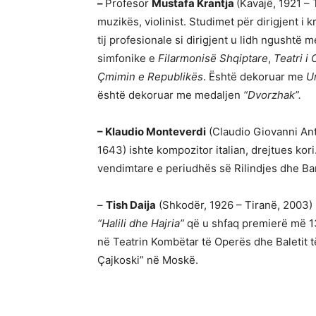
–
Profesor
Mustafa Krantja
(Kavajë, 1921 – 
muzikës, violinist. Studimet për dirigjent i 
tij profesionale si dirigjent u lidh ngushtë
simfonike e
Filarmonisë Shqiptare
,
Teatri i
Çmimin e Republikës
. Është dekoruar me
U
është dekoruar me medaljen
“Dvorzhak”.
– Klaudio Monteverdi
(Claudio Giovanni An
1643) ishte kompozitor italian, drejtues kor
vendimtare e periudhës së Rilindjes dhe Ba
–
Tish Daija
(Shkodër, 1926 – Tiranë, 2003) 
“Halili dhe Hajria”
që u shfaq premierë më 13
në Teatrin Kombëtar të Operës dhe Baletit të
Çajkoski” në Moskë.