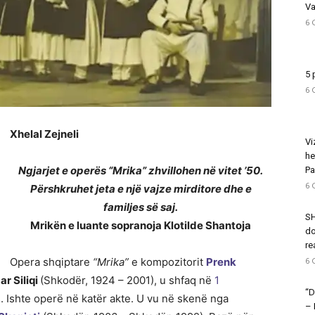
Va
6 
5 
6 
Xhelal Zejneli
Vi
he
Ngjarjet e operës “Mrika” zhvillohen në vitet ’50.
Pa
6 
Përshkruhet jeta e një vajze mirditore dhe e
familjes së saj.
SH
Mrikën e luante sopranoja Klotilde Shantoja
do
re
Opera shqiptare
“Mrika”
e kompozitorit
Prenk
6 
ar Siliqi
(Shkodër, 1924 – 2001), u shfaq në
1
“D
. Ishte operë në katër akte. U vu në skenë nga
–