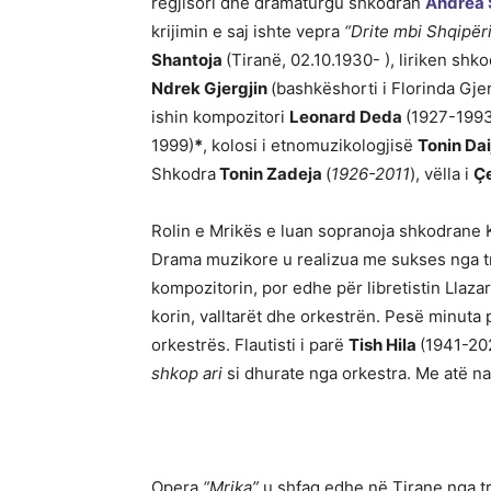
regjisori dhe dramaturgu shkodran
Andrea 
krijimin e saj ishte vepra
“Drite mbi Shqipëri
Shantoja
(Tiranë, 02.10.1930- ), liriken shk
Ndrek Gjergjin
(bashkëshorti i Florinda Gje
ishin kompozitori
Leonard Deda
(1927-1993
1999)
*
, kolosi i etnomuzikologjisë
Tonin Da
Shkodra
Tonin Zadeja
(
1926-2011
), vëlla i
Ç
Rolin e Mrikës e luan sopranoja shkodrane K
Drama muzikore u realizua me sukses nga t
kompozitorin, por edhe për libretistin Llazar
korin, valltarët dhe orkestrën. Pesë minuta 
orkestrës. Flautisti i parë
Tish Hila
(1941-202
shkop ari
si dhurate nga orkestra. Me atë nat
Opera
“Mrika”
u shfaq edhe në Tirane nga tr