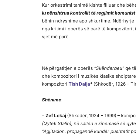
Kur orkestrimi tanimë kishte filluar dhe bëh
iu nënshtrua kontrollit të regjimit komunist
bënin ndryshime apo shkurtime. Ndërhyrje t
nga krijimi i operës së parë të kompozitorit 
vjet më parë.
Në përgatitjen e operës
“Skënderbeu”
që të
dhe kompozitori i muzikës klasike shqiptar
kompozitori
Tish Daija
*
(Shkodër, 1926 – Ti
Shënime
:
–
Zef Lekaj
(Shkodër, 1924 – 1999) – kompo
(Qyteti Stalin), në sallën e kinemasë së qyt
“Agjitacion, propagandë kundër pushtetit p