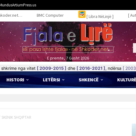
MundusArtiumPress.us
hkoder.net…
BMC Computer
[ Au
[ Libra NëLinjë ]
E premte, 7 Gusht 2026
shkrime nga vitet
[ 2009-2015 ]
dhe
[ 2016-2021 ]
, ndërsa
[ 2003
HISTORI
LETËRSI
SHKENCË
KULTUR
T SKENIK SHQIPTAR