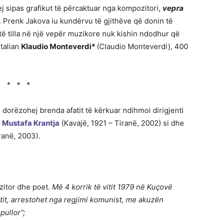
ej sipas grafikut të përcaktuar nga kompozitori,
vepra
. Prenk Jakova iu kundërvu të gjithëve që donin të
ë tilla në një vepër muzikore nuk kishin ndodhur që
italian
Klaudio Monteverdi*
(Claudio Monteverdi), 400
* * *
 dorëzohej brenda afatit të kërkuar ndihmoi dirigjenti
e
Mustafa Krantja
(Kavajë, 1921 – Tiranë, 2002) si dhe
ranë, 2003).
zitor dhe poet.
Më 4 korrik të vitit 1979 në Kuçovë
etit, arrestohet nga regjimi komunist, me akuzën
opullor”;