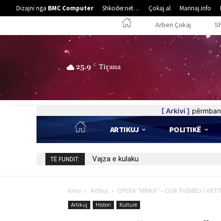
Dizajni nga
BMC Computer
Shkoder.net…
Çokaj.al
Marinaj.info
Arben Çokaj
S
25.9
C
Tirana
[ Arkivi ]
përmban 
ARTIKUJ
POLITIKË
Vajza e kulaku
5 poezi nga Elife Luzha
TË FUNDIT:
Kreu
Artikuj
OPERA “MRIKA” – GUR THEMELI I ARTI
Artikuj
Histori
Kulturë