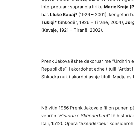
Interpretuan: sopranoja lirike
Marie Kraja (
bas
Llukë Kaçaj*
(1926 – 2001), këngëtari b
Tukiqi*
(Shkodër, 1926 – Tiranë, 2004),
Jorg
(Kavajë, 1921 – Tiranë, 2002).
Prenk Jakova është dekoruar me “Urdhrin e
Republikës”. I akordohet edhe titulli “Artist
Shkodra nuk i akordoi asnjë titull. Madje as t
Në vitin 1966 Prenk Jakova e fillon punën 
veprën
“Historia e Skënderbeut
” të histori
Itali, 1512). Opera
“Skënderbeu”
konsiderohe