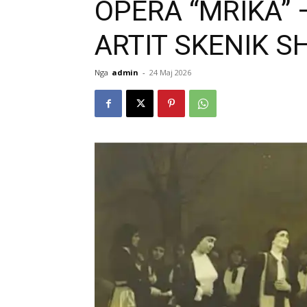
OPERA “MRIKA” 
ARTIT SKENIK S
Nga
admin
-
24 Maj 2026