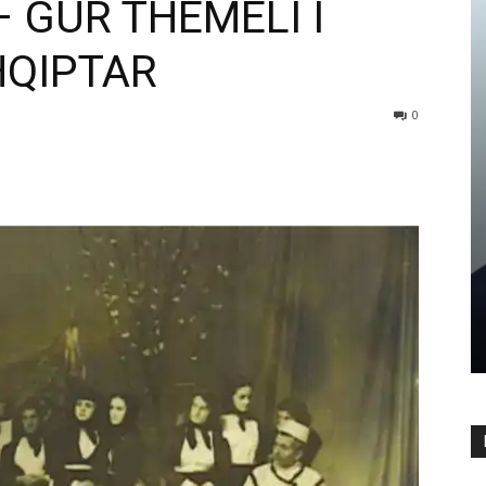
– GUR THEMELI I
HQIPTAR
0