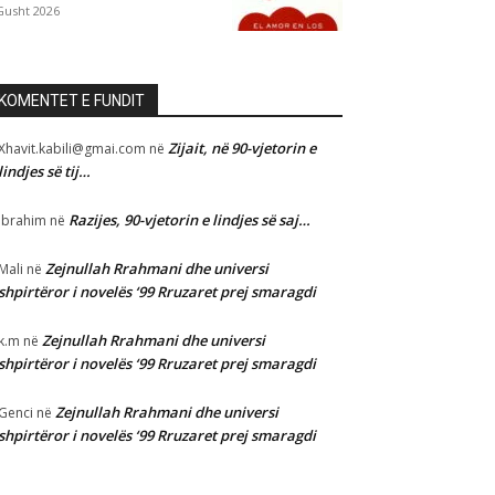
Gusht 2026
KOMENTET E FUNDIT
Zijait, në 90-vjetorin e
Xhavit.kabili@gmai.com
në
lindjes së tij…
Razijes, 90-vjetorin e lindjes së saj…
Ibrahim
në
Zejnullah Rrahmani dhe universi
Mali
në
shpirtëror i novelës ‘99 Rruzaret prej smaragdi
Zejnullah Rrahmani dhe universi
k.m
në
shpirtëror i novelës ‘99 Rruzaret prej smaragdi
Zejnullah Rrahmani dhe universi
Genci
në
shpirtëror i novelës ‘99 Rruzaret prej smaragdi