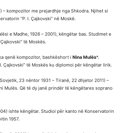
 – kompozitor me prejardhje nga Shkodra. Njihet si
ervatorin “P. I. Çajkovski” në Moskë.
 Malësi e Madhe, 1926 – 2001), këngëtar bas. Studimet e
. Çajkovski” të Moskës.
 ka qenë kompozitor, bashkëshort i
Nina Mulës
*.
I. Çajkovski” të Moskës ku diplomoi për këngëtar lirik.
Sovjetik, 23 nëntor 1931 – Tiranë, 22 dhjetor 2011) –
i Mulës. Që të dy janë prindër të këngëtares soprano
04) ishte këngëtar. Studioi për kanto në Konservatorin
itin 1957.