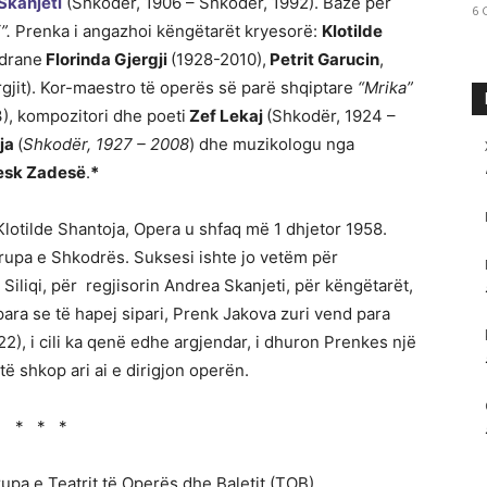
Skanjeti
(Shkodër, 1906 – Shkodër, 1992). Bazë për
6 
”.
Prenka i angazhoi këngëtarët kryesorë:
Klotilde
odrane
Florinda Gjergji
(1928-2010),
Petrit Garucin
,
rgjit). Kor-maestro të operës së parë shqiptare
“Mrika”
), kompozitori dhe poeti
Zef Lekaj
(Shkodër, 1924 –
ija
(
Shkodër, 1927 – 2008
) dhe muzikologu nga
esk Zadesë
.
*
lotilde Shantoja, Opera u shfaq më 1 dhjetor 1958.
rupa e Shkodrës. Suksesi ishte jo vetëm për
 Siliqi, për regjisorin Andrea Skanjeti, për këngëtarët,
para se të hapej sipari, Prenk Jakova zuri vend para
2), i cili ka qenë edhe argjendar, i dhuron Prenkes një
ë shkop ari ai e dirigjon operën.
* * *
upa e Teatrit të Operës dhe Baletit (TOB).