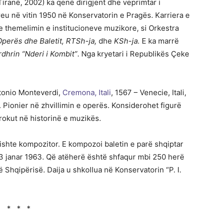
Tiranë, 2002) ka qenë dirigjent dhe veprimtar i
kreu në vitin 1950 në Konservatorin e Pragës. Karriera e
 me themelimin e institucioneve muzikore, si Orkestra
 Operës dhe Baletit, RTSh-ja,
dhe
KSh-ja.
E ka marrë
rdhrin “Nderi i Kombit”
. Nga kryetari i Republikës Çeke
tonio Monteverdi,
Cremona, Itali
, 1567 – Venecie, Itali,
i. Pionier në zhvillimin e operës. Konsiderohet figurë
rokut në historinë e muzikës.
ishte kompozitor. E kompozoi baletin e parë shqiptar
 janar 1963. Që atëherë është shfaqur mbi 250 herë
 Shqipërisë. Daija u shkollua në Konservatorin “P. I.
* * *