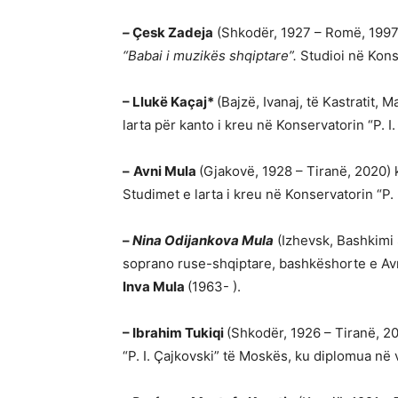
–
Çesk Zadeja
(Shkodër, 1927 – Romë, 1997)
“Babai i muzikës shqiptare”.
Studioi në Kons
– Llukë Kaçaj*
(Bajzë, Ivanaj, të Kastratit,
larta për kanto i kreu në Konservatorin “P. I
–
Avni Mula
(Gjakovë, 1928 – Tiranë, 2020)
Studimet e larta i kreu në Konservatorin “P. 
–
Nina Odijankova Mula
(Izhevsk, Bashkimi 
soprano ruse-shqiptare, bashkëshorte e Avn
Inva Mula
(1963- ).
–
Ibrahim Tukiqi
(Shkodër, 1926 – Tiranë, 20
“P. I. Çajkovski” të Moskës, ku diplomua në v