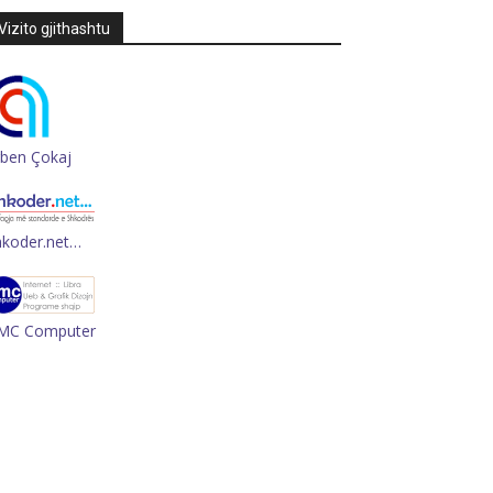
Vizito gjithashtu
rben Çokaj
hkoder.net…
MC Computer