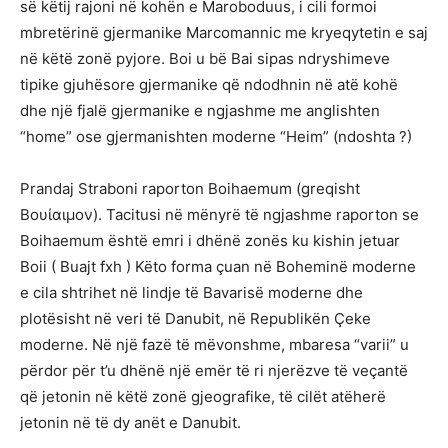
së këtij rajoni në kohën e Maroboduus, i cili formoi
mbretërinë gjermanike Marcomannic me kryeqytetin e saj
në këtë zonë pyjore. Boi u bë Bai sipas ndryshimeve
tipike gjuhësore gjermanike që ndodhnin në atë kohë
dhe një fjalë gjermanike e ngjashme me anglishten
“home” ose gjermanishten moderne “Heim” (ndoshta ?)
Prandaj Straboni raporton Boihaemum (greqisht
Βουίαιμον). Tacitusi në mënyrë të ngjashme raporton se
Boihaemum është emri i dhënë zonës ku kishin jetuar
Boii ( Buajt fxh ) Këto forma çuan në Boheminë moderne
e cila shtrihet në lindje të Bavarisë moderne dhe
plotësisht në veri të Danubit, në Republikën Çeke
moderne. Në një fazë të mëvonshme, mbaresa “varii” u
përdor për t’u dhënë një emër të ri njerëzve të veçantë
që jetonin në këtë zonë gjeografike, të cilët atëherë
jetonin në të dy anët e Danubit.