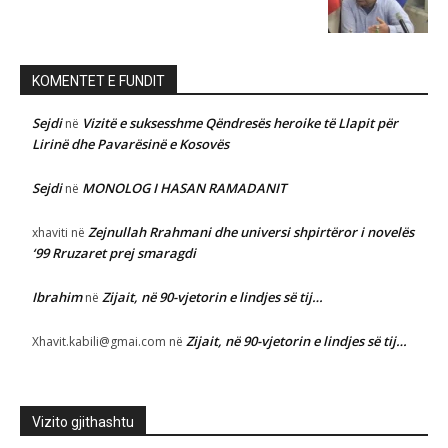
KOMENTET E FUNDIT
Sejdi
Vizitë e suksesshme Qëndresës heroike të Llapit për
në
Lirinë dhe Pavarësinë e Kosovës
Sejdi
MONOLOG I HASAN RAMADANIT
në
Zejnullah Rrahmani dhe universi shpirtëror i novelës
xhaviti
në
‘99 Rruzaret prej smaragdi
Ibrahim
Zijait, në 90-vjetorin e lindjes së tij…
në
Zijait, në 90-vjetorin e lindjes së tij…
Xhavit.kabili@gmai.com
në
Vizito gjithashtu