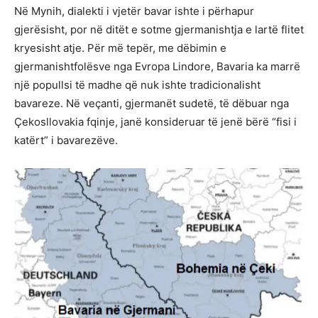
Në Mynih, dialekti i vjetër bavar ishte i përhapur
gjerësisht, por në ditët e sotme gjermanishtja e lartë flitet
kryesisht atje. Për më tepër, me dëbimin e
gjermanishtfolësve nga Evropa Lindore, Bavaria ka marrë
një popullsi të madhe që nuk ishte tradicionalisht
bavareze. Në veçanti, gjermanët sudetë, të dëbuar nga
Çekosllovakia fqinje, janë konsideruar të jenë bërë “fisi i
katërt” i bavarezëve.