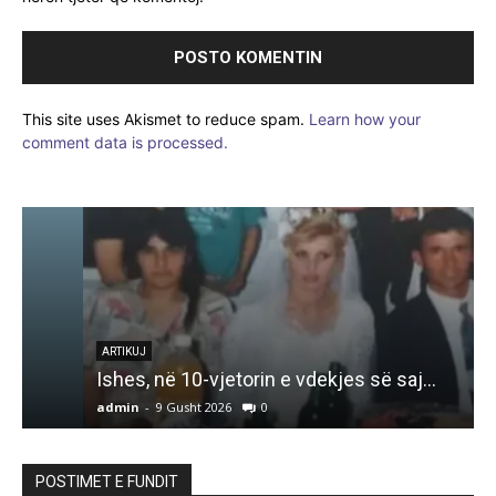
This site uses Akismet to reduce spam.
Learn how your
comment data is processed.
K
ARTIKUJ
Ishes, në 10-vjetorin e vdekjes së saj…
admin
-
9 Gusht 2026
0
a
POSTIMET E FUNDIT