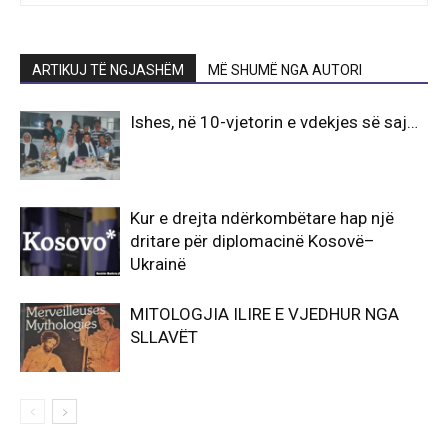
ARTIKUJ TË NGJASHËM
MË SHUMË NGA AUTORI
Ishes, në 10-vjetorin e vdekjes së saj…
Kur e drejta ndërkombëtare hap një
dritare për diplomacinë Kosovë–
Ukrainë
MITOLOGJIA ILIRE E VJEDHUR NGA
SLLAVËT