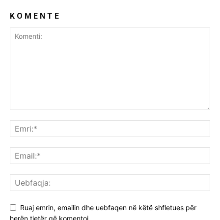
K O M E N T E
Ruaj emrin, emailin dhe uebfaqen në këtë shfletues për
herën tjetër që komentoj.