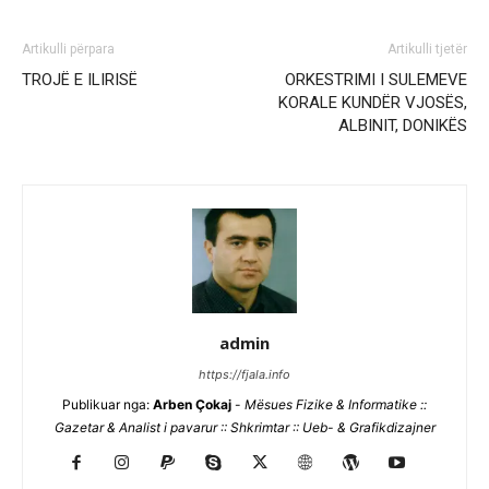
Artikulli përpara
Artikulli tjetër
TROJË E ILIRISË
ORKESTRIMI I SULEMEVE
KORALE KUNDËR VJOSËS,
ALBINIT, DONIKËS
admin
https://fjala.info
Publikuar nga:
Arben Çokaj
-
Mësues Fizike & Informatike ::
Gazetar & Analist i pavarur :: Shkrimtar :: Ueb- & Grafikdizajner