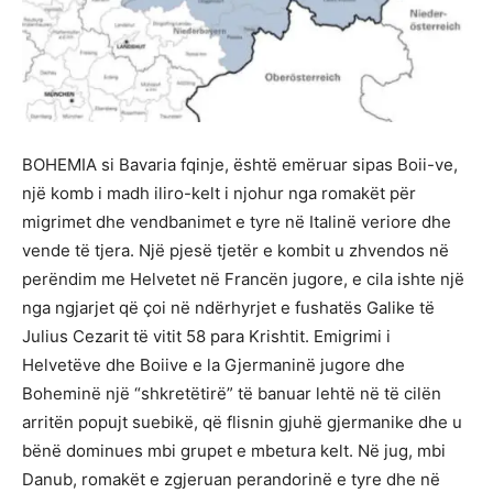
BOHEMIA si Bavaria fqinje, është emëruar sipas Boii-ve,
një komb i madh iliro-kelt i njohur nga romakët për
migrimet dhe vendbanimet e tyre në Italinë veriore dhe
vende të tjera. Një pjesë tjetër e kombit u zhvendos në
perëndim me Helvetet në Francën jugore, e cila ishte një
nga ngjarjet që çoi në ndërhyrjet e fushatës Galike të
Julius Cezarit të vitit 58 para Krishtit. Emigrimi i
Helvetëve dhe Boiive e la Gjermaninë jugore dhe
Boheminë një “shkretëtirë” të banuar lehtë në të cilën
arritën popujt suebikë, që flisnin gjuhë gjermanike dhe u
bënë dominues mbi grupet e mbetura kelt. Në jug, mbi
Danub, romakët e zgjeruan perandorinë e tyre dhe në