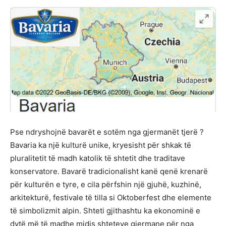
Pse ndryshojnë bavarët e sotëm nga gjermanët tjerë ?
Bavaria ka një kulturë unike, kryesisht për shkak të
pluralitetit të madh katolik të shtetit dhe traditave
konservatore. Bavarë tradicionalisht kanë qenë krenarë
për kulturën e tyre, e cila përfshin një gjuhë, kuzhinë,
arkitekturë, festivale të tilla si Oktoberfest dhe elemente
të simbolizmit alpin. Shteti gjithashtu ka ekonominë e
dytë më të madhe midis shteteve gjermane për nga