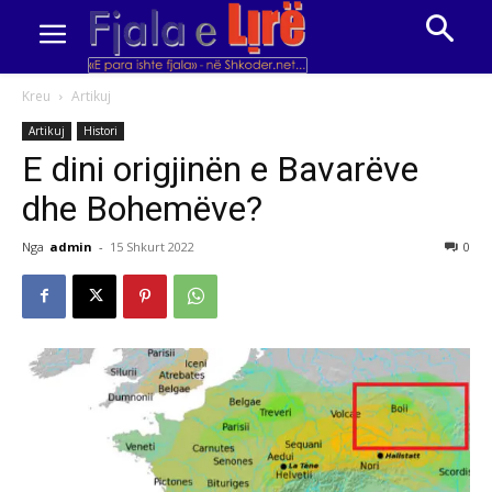
Kreu
Artikuj
Artikuj
Histori
E dini origjinën e Bavarëve
dhe Bohemëve?
Nga
admin
-
15 Shkurt 2022
0