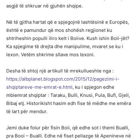
asgjë të shkruar në gjuhën shqipe.
Në të gjitha hartat që e spjegojnë lashtësinë e Europës,
është e pamundur që mos shohësh regjionet ku
shtriheshin populli iliro kelt i Boiive. Kush ishin Boii-jët?
Ka spjegime të drejta dhe manipulime, mvaret se ku i
lexon. Vetëm shkrime sllave mos lexoni.
Desha të shtoj një artikull të mrekullueshte nga :
https://albplanet.blogspot.com/2015/12/pagezimi-i-
shqiptareve-me-emrat-e.html
, ku i spjegon edhe
mbiemrat shqiptar : Taraku, Bulli, Knusi, Pula, Bufi, Gjeli,
Bibaj etj. Historikisht hasim edh fise të mëdhe me emëra
të lart për mendur.
Jemi duke folur për fisin Boii, që edhe sot i themi Bualli,
pra Booi – Bualli. Edhe në fiset pellazge të Apenineve në