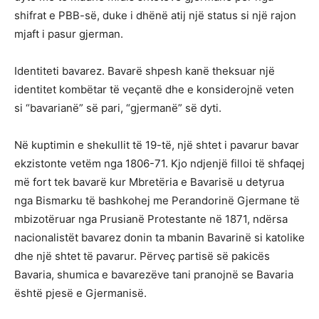
shifrat e PBB-së, duke i dhënë atij një status si një rajon
mjaft i pasur gjerman.
Identiteti bavarez. Bavarë shpesh kanë theksuar një
identitet kombëtar të veçantë dhe e konsiderojnë veten
si “bavarianë” së pari, “gjermanë” së dyti.
Në kuptimin e shekullit të 19-të, një shtet i pavarur bavar
ekzistonte vetëm nga 1806-71. Kjo ndjenjë filloi të shfaqej
më fort tek bavarë kur Mbretëria e Bavarisë u detyrua
nga Bismarku të bashkohej me Perandorinë Gjermane të
mbizotëruar nga Prusianë Protestante në 1871, ndërsa
nacionalistët bavarez donin ta mbanin Bavarinë si katolike
dhe një shtet të pavarur. Përveç partisë së pakicës
Bavaria, shumica e bavarezëve tani pranojnë se Bavaria
është pjesë e Gjermanisë.