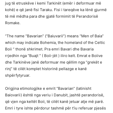
jug të etruskëve i kemi Tarkinët (emër i deformuar më
kohë) e që janë fisi Taraku. Fisi i tareqëve ka lënë gjurmë
të më mëdha para dhe gjatë formimit të Perandorisë
Romake.
“The name “Bavarian” (“Baiuvarii”) means “Men of Baia”
which may indicate Bohemia, the homeland of the Celtic
Boii “ thonë shkrimet. Pra emri Bavari dhe Bavaria
rrjedhin nga “Buajt “ ( Boii-jët ) iliro kelt. Emrat e Boiive
dhe Tarkinëve janë deformuar me qëllim nga “grekët e
rinj” të cilët komplet historinë pellazge e kanë
shpërfytyruar.
Origjina etimologjike e emrit “Bavarian” (latinisht
Baiovarii) është nga veriu i Danubit, jashtë perandorisë,
që vjen nga keltët Boii, të cilët kanë jetuar atje më parë.
Emri i tyre ishte përdorur tashmë për t’iu referuar pjesës