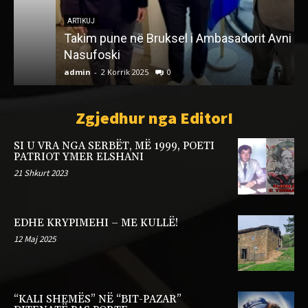
ARTIKUJ
Takim pune në Bruksel i Ambasadorit Avni
Nasufoski
“
admin
-
2 Korrik 2025
0
a
Zgjedhur nga EditorI
SI U VRA NGA SERBËT, MË 1999, POETI
PATRIOT YMER ELSHANI
21 Shkurt 2023
EDHE KRYPIMEHI – ME KULLË!
12 Maj 2025
“KALI SHEMËS” NË “BIT-PAZAR”