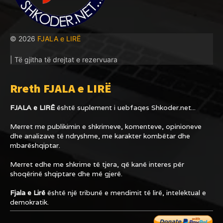
© 2026
FJALA e LIRË
| Të gjitha të drejtat e rezervuara
Rreth FJALA e LIRË
FJALA e LIRË
është suplement i uebfaqes
Shkoder.net...
Merret me publikimin e shkrimeve, komenteve, opinioneve
dhe analizave të ndryshme, me karakter kombëtar dhe
mbarëshqiptar.
Merret edhe me shkrime të tjera, që kanë interes për
shoqërinë shqiptare dhe më gjerë.
Fjala e Lirë
është një tribunë e mendimit të lirë, intelektual e
demokratik.