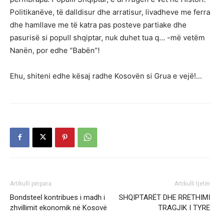
Politikanëve, të dalldisur dhe arratisur, livadheve me ferra
dhe hamllave me të katra pas posteve partiake dhe
pasurisë si popull shqiptar, nuk duhet tua q… -më vetëm
Nanën, por edhe “Babën”!
Ehu, shiteni edhe kësaj radhe Kosovën si Grua e vejë!…
Artikulli përpara
Artikulli tjetër
Bondsteel kontribues i madh i
SHQIPTARËT DHE RRETHIMI
zhvillimit ekonomik në Kosovë
TRAGJIK I TYRE