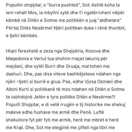
Popullin shqiptar, o “burra pushteti”, Sot: është koha ta
leni rehat! Mos, ia mbyllni sytë dhe t’i ngatërroheni nëpër
këmbë në Ditën e Sotme me politikën e juaj “atdhetare”
Përtej Ditës Nesërme! Njëri politikan duke i rënë thumbit,
e tjetri këmbës.
Hiqni ferexhetë e zeza nga Shqipëria, Kosova dhe
Maqedonia e Veriut tua shohim rraçet lakuriq për
mejdani, dhe sytë! Burri dhe Gruaja, martohen me
dashuri. Dhe, pas disa viteve bashkëjetese ndahen nga
njëri -tjetri si burrë e grua. Pse, edhe Vjosa Osmani dhe
Albini Kurti si politikanë të mos ndahen në Ditën e Sotme
ta vazhdojnë Jetën e tyre politike Ditën e Nesërme?!
Populli Shqiptar, e di vetë rrugën e tij historike me shekuj
maleve edhe fushave me armë dhe Penë. Luftë
shekullore fyt për fyti me armik, herë me mbret e herë
me Krajl. Dhe, Sot me elegjinë me çifteli nga libri me