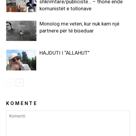
shkrimtarë/publicistë… – thonë ende
komunistët e tollonave
Monolog me veten, kur nuk kam një
partnere për të biseduar
HAJDUTI I “ALLAHUT”
K O M E N T E