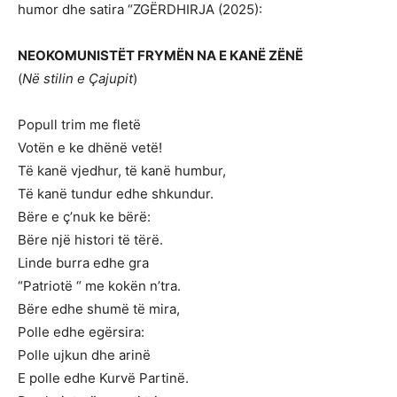
humor dhe satira “ZGËRDHIRJA (2025):
NEOKOMUNISTËT FRYMËN NA E KANË ZËNË
(
Në stilin e Ҫajupit
)
Popull trim me fletë
Votën e ke dhënë vetë!
Të kanë vjedhur, të kanë humbur,
Të kanë tundur edhe shkundur.
Bëre e ç’nuk ke bërë:
Bëre një histori të tërë.
Linde burra edhe gra
“Patriotë “ me kokën n’tra.
Bëre edhe shumë të mira,
Polle edhe egërsira:
Polle ujkun dhe arinë
E polle edhe Kurvë Partinë.