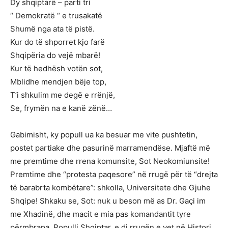
Dy shqiptarë – parti tri
“ Demokratë “ e trusakatë
Shumë nga ata të pistë.
Kur do të shporret kjo farë
Shqipëria do vejë mbarë!
Kur të hedhësh votën sot,
Mblidhe mendjen bëje top,
T’i shkulim me degë e rrënjë,
Se, frymën na e kanë zënë…
Gabimisht, ky popull ua ka besuar me vite pushtetin,
postet partiake dhe pasurinë marramendëse. Mjaftë më
me premtime dhe rrena komunsite, Sot Neokomiunsite!
Premtime dhe “protesta paqesore” në rrugë për të “drejta
të barabrta kombëtare”: shkolla, Universitete dhe Gjuhe
Shqipe! Shkaku se, Sot: nuk u beson më as Dr. Gaçi im
me Xhadinë, dhe macit e mia pas komandantit tyre
përmbrapa. Populli Shqiptar, e di rrugën e vet në Histori.