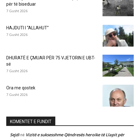
për të biseduar
7 Gusht 2026
HAJDUTI I “ALLAHUT”
7 Gusht 2026
DHURATË E ÇMUAR PËR 75 VJETORIN E UBT-
së
7 Gusht 2026
Ora me qostek
7 Gusht 2026
KOMENTET E FUNDIT
Sejdi
Vizitë e suksesshme Qëndresës heroike të Llapit për
në