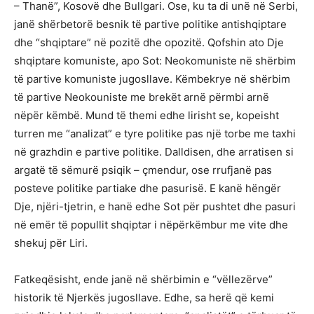
– Thanë”, Kosovë dhe Bullgari. Ose, ku ta di unë në Serbi,
janë shërbetorë besnik të partive politike antishqiptare
dhe “shqiptare” në pozitë dhe opozitë. Qofshin ato Dje
shqiptare komuniste, apo Sot: Neokomuniste në shërbim
të partive komuniste jugosllave. Këmbekrye në shërbim
të partive Neokouniste me brekët arnë përmbi arnë
nëpër këmbë. Mund të themi edhe lirisht se, kopeisht
turren me “analizat” e tyre politike pas një torbe me taxhi
në grazhdin e partive politike. Dalldisen, dhe arratisen si
argatë të sëmurë psiqik – çmendur, ose rrufjanë pas
posteve politike partiake dhe pasurisë. E kanë hëngër
Dje, njëri-tjetrin, e hanë edhe Sot për pushtet dhe pasuri
në emër të popullit shqiptar i nëpërkëmbur me vite dhe
shekuj për Liri.
Fatkeqësisht, ende janë në shërbimin e “vëllezërve”
historik të Njerkës jugosllave. Edhe, sa herë që kemi