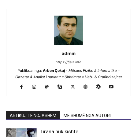
admin
https://fjala.info
Publikuar nga:
Arben Çokaj
-
Mësues Fizike & Informatike ::
Gazetar & Analist i pavarur :: Shkrimtar :: Ueb- & Grafikdizajner
ARTIKUJ TË NGJASHËM
MË SHUMË NGA AUTORI
Tirana nuk kishte