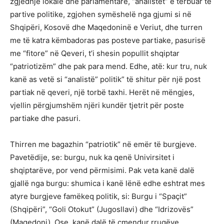
zgjedhje lokale dhe parlamentare, “analistët” e tërbuar të
partive politike, zgjohen symëshelë nga gjumi si në
Shqipëri, Kosovë dhe Maqedoninë e Veriut, dhe turren
me të katra këmbadoras pas posteve partiake, pasurisë
me “fitore” në Qeveri, t’i shesin popullit shqiptar
“patriotizëm” dhe pak para mend. Edhe, atë: kur tru, nuk
kanë as vetë si “analistë” politik” të shitur për një post
partiak në qeveri, një torbë taxhi. Herët në mëngjes,
vjellin përgjumshëm njëri kundër tjetrit për poste
partiake dhe pasuri.
Thirren me bagazhin “patriotik” në emër të burgjeve.
Pavetëdije, se: burgu, nuk ka qenë Univirsitet i
shqiptarëve, por vend përmisimi. Pak veta kanë dalë
gjallë nga burgu: shumica i kanë lënë edhe eshtrat mes
atyre burgjeve famëkeq politik, si: Burgu i “Spaçit”
(Shqipëri”, “Goli Otokut” (Jugosllavi) dhe “Idrizovës”
(Maqedoni). Ose, kanë dalë të çmendur rrugëve,