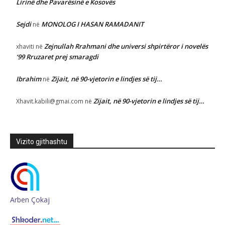
Lirinë dhe Pavarësinë e Kosovës
Sejdi
MONOLOG I HASAN RAMADANIT
në
Zejnullah Rrahmani dhe universi shpirtëror i novelës
xhaviti
në
‘99 Rruzaret prej smaragdi
Ibrahim
Zijait, në 90-vjetorin e lindjes së tij…
në
Zijait, në 90-vjetorin e lindjes së tij…
Xhavit.kabili@gmai.com
në
Vizito gjithashtu
Arben Çokaj