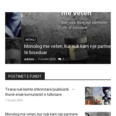
ARTIKUJ
Monolog me veten, kur nuk kam një partnere për
të biseduar
admin
-
7 Gusht 2026
0
a
POSTIMET E FUNDIT
Tirana nuk kishte shkrimtarë/publicistë… –
thonë ende komunistët e tollonave
7 Gusht 2026
Monolog me veten, kur nuk kam një partnere