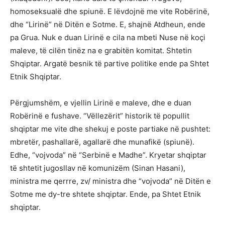
homoseksualë dhe spiunë. E lëvdojnë me vite Robërinë,
dhe “Lirinë” në Ditën e Sotme. E, shajnë Atdheun, ende
pa Grua. Nuk e duan Lirinë e cila na mbeti Nuse në koçi
maleve, të cilën tinëz na e grabitën komitat. Shtetin
Shqiptar. Argatë besnik të partive politike ende pa Shtet
Etnik Shqiptar.
Përgjumshëm, e vjellin Lirinë e maleve, dhe e duan
Robërinë e fushave. “Vëllezërit” historik të popullit
shqiptar me vite dhe shekuj e poste partiake në pushtet:
mbretër, pashallarë, agallarë dhe munafikë (spiunë).
Edhe, “vojvoda” në “Serbinë e Madhe”. Kryetar shqiptar
të shtetit jugosllav në komunizëm (Sinan Hasani),
ministra me qerrre, zv/ ministra dhe “vojvoda” në Ditën e
Sotme me dy-tre shtete shqiptar. Ende, pa Shtet Etnik
shqiptar.