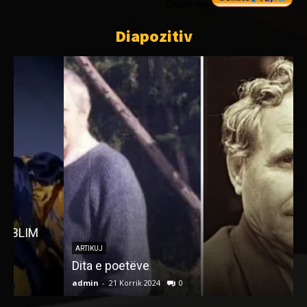
Dhuro me
Diapozitiv
ARTIKUJ
Dita e poetëve
admin
-
21 Korrik 2024
0
a