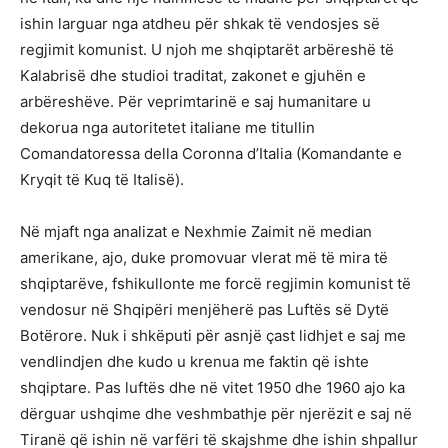
ishin larguar nga atdheu për shkak të vendosjes së
regjimit komunist. U njoh me shqiptarët arbëreshë të
Kalabrisë dhe studioi traditat, zakonet e gjuhën e
arbëreshëve. Për veprimtarinë e saj humanitare u
dekorua nga autoritetet italiane me titullin
Comandatoressa della Coronna d’Italia (Komandante e
Kryqit të Kuq të Italisë).
Në mjaft nga analizat e Nexhmie Zaimit në median
amerikane, ajo, duke promovuar vlerat më të mira të
shqiptarëve, fshikullonte me forcë regjimin komunist të
vendosur në Shqipëri menjëherë pas Luftës së Dytë
Botërore. Nuk i shkëputi për asnjë çast lidhjet e saj me
vendlindjen dhe kudo u krenua me faktin që ishte
shqiptare. Pas luftës dhe në vitet 1950 dhe 1960 ajo ka
dërguar ushqime dhe veshmbathje për njerëzit e saj në
Tiranë që ishin në varfëri të skajshme dhe ishin shpallur