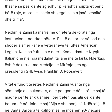
thashë se pse kishte zgjedhur pikërisht shqiptarët për t’i
bërë roje, mbreti Hussein shpjegoi se ata janë besnikë
dhe trima”.
Nexhmije Zaimi ka marrë me dhjetëra dekorata nga
institucionet ndërkombëtare. Eshtë dekoruar së pari nga
shoqëria amerikane e veteranëve të luftës American
Legion. Ka marrë titullin e nderit Komandante e Kryqit
Italian dhe një nga medaljet italiane më të larta. Ndërkaq,
është dekoruar me Medaljen e Mirënjohjes nga
presidenti i SHBA-së, Franklin D. Roosevelt.
Vitet e fundit të jetës Nexhmie Zaimi vuante nga
sëmundja e glaukoma-s, që e pengonte dëshirën e saj të
madhe për të shkruar një libër tjetër, pas atij që kishte
botuar që në rininë e saj “Bija e shqiponjës”. Ndërroi jetë
në Santa Barbara të Kalifornisë në moshën 90-vjeçare.