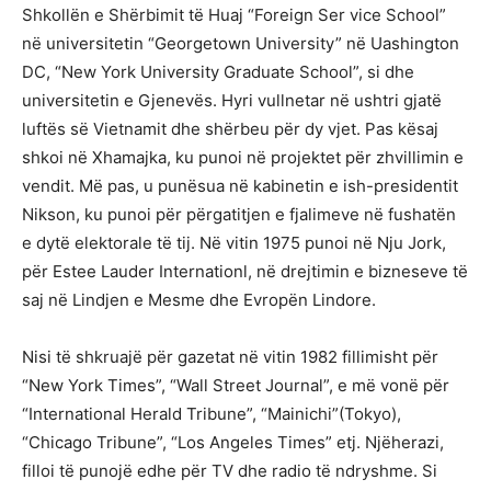
Shkollën e Shërbimit të Huaj “Foreign Ser vice School”
në universitetin “Georgetown University” në Uashington
DC, “New York University Graduate School”, si dhe
universitetin e Gjenevës. Hyri vullnetar në ushtri gjatë
luftës së Vietnamit dhe shërbeu për dy vjet. Pas kësaj
shkoi në Xhamajka, ku punoi në projektet për zhvillimin e
vendit. Më pas, u punësua në kabinetin e ish-presidentit
Nikson, ku punoi për përgatitjen e fjalimeve në fushatën
e dytë elektorale të tij. Në vitin 1975 punoi në Nju Jork,
për Estee Lauder Internationl, në drejtimin e bizneseve të
saj në Lindjen e Mesme dhe Evropën Lindore.
Nisi të shkruajë për gazetat në vitin 1982 fillimisht për
“New York Times”, “Wall Street Journal”, e më vonë për
“International Herald Tribune”, “Mainichi”(Tokyo),
“Chicago Tribune”, “Los Angeles Times” etj. Njëherazi,
filloi të punojë edhe për TV dhe radio të ndryshme. Si