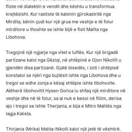
fliste në dialektin e vendit dhe kështu u transformua
krejtësisht. Kur rastiste të kalonin gjirokastritë nga
Mirdita, bënin çudi kur një grua me veshje e të folur
mirditore u thoshte se ishte bijë e fisit Malita nga
Libohova.
Tregojnë një ngjarje nga vitet e luftës. Kur një brigadë
partizane kaloi nga Gëziqi, në shtëpinë e Gjon Nikollit u
gjendën disa partizanë. Gjatë bisedës, i zoti i shtëpisë
konstatoi se njëri nga bujtësit ishte nga Libohova dhe u
tregoi se edhe zonja e kësaj shtëpie ishte libohovite.
Atëherë libohovitit Hysen Gorica iu shfaq një mirditore në
veshje dhe në të folur, sa ai nuk e besoi në fillim, derisa
ajo i tregoi se ishte Therjania, e bija e Mitro Malitës nga
lagja Kalista.
Thirjania (Mrika) Malita-Nikolli kaloi një jetë të vështirë.