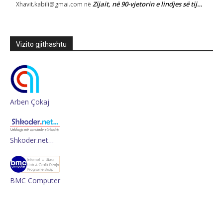
Zijait, në 90-vjetorin e lindjes së tij…
Xhavit.kabili@gmai.com
në
Vizito gjithashtu
Arben Çokaj
Shkoder.net…
BMC Computer