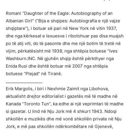
Romani “Daughter of the Eagle: Autobiography of an
Albanian Girl” (“Bija e shqipes: Autobiografia e një vajze
shqiptare”), i botuar së pari në New York në vitin 1937,
dhe nga kërkesat e lexuesve i ribotohuar pas disa muajsh
po të atij viti, do të pasonte dhe me një botim të tretë në
vijim, përkatësisht më 1938, nga shtëpia botuese “Ives
Washburn.INC. Në gjuhën shqip është përkthyer nga
Enida Rusi dhe është botuar më 2007 nga shtëpia
botuese “Plejad” në Tiranë.
__________________
Erik Margolis, i biri i Nexhmie Zaimit nga Libohova,
aktualisht drejtor editorialist i gazetës më të madhe në
Kanada “Toronto Tun”, ka edhe ai një veprimtari të madhe
si gazetar. U lind në Nju Jork më 4 shkurt 1943. Ndoqi
shkollën e muzikës dhe më vonë shkollën private në Nju
Jork, e më pas shkollën ndërkombëtare në Gjenevë,