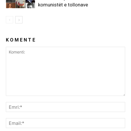
komunistët e tollonave
K O M E N T E