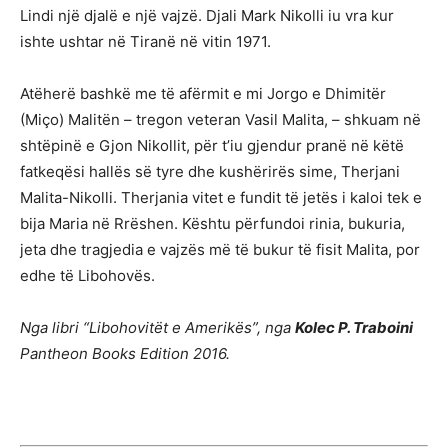
Lindi një djalë e një vajzë. Djali Mark Nikolli iu vra kur
ishte ushtar në Tiranë në vitin 1971.
Atëherë bashkë me të afërmit e mi Jorgo e Dhimitër
(Miço) Malitën – tregon veteran Vasil Malita, – shkuam në
shtëpinë e Gjon Nikollit, për t’iu gjendur pranë në këtë
fatkeqësi hallës së tyre dhe kushërirës sime, Therjani
Malita-Nikolli. Therjania vitet e fundit të jetës i kaloi tek e
bija Maria në Rrëshen. Kështu përfundoi rinia, bukuria,
jeta dhe tragjedia e vajzës më të bukur të fisit Malita, por
edhe të Libohovës.
Nga libri “Libohovitët e Amerikës”, nga
Kolec P. Traboini
Pantheon Books Edition 2016.