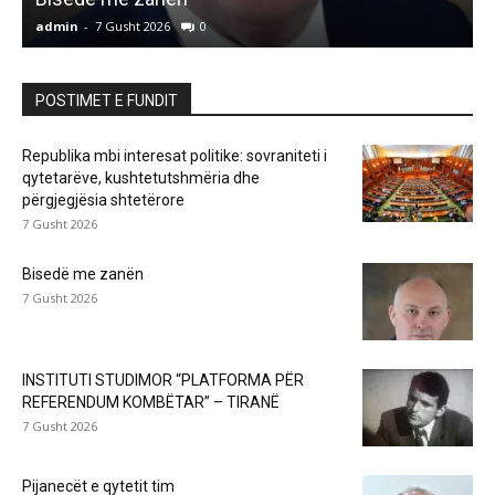
admin
-
7 Gusht 2026
0
a
POSTIMET E FUNDIT
Republika mbi interesat politike: sovraniteti i
qytetarëve, kushtetutshmëria dhe
përgjegjësia shtetërore
7 Gusht 2026
Bisedë me zanën
7 Gusht 2026
INSTITUTI STUDIMOR “PLATFORMA PËR
REFERENDUM KOMBËTAR” – TIRANË
7 Gusht 2026
Pijanecët e qytetit tim