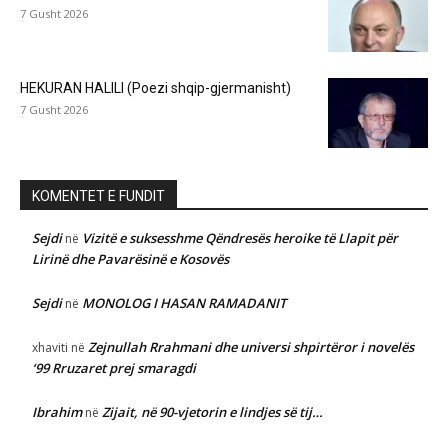
7 Gusht 2026
HEKURAN HALILI (Poezi shqip-gjermanisht)
7 Gusht 2026
KOMENTET E FUNDIT
Sejdi
Vizitë e suksesshme Qëndresës heroike të Llapit për
në
Lirinë dhe Pavarësinë e Kosovës
Sejdi
MONOLOG I HASAN RAMADANIT
në
Zejnullah Rrahmani dhe universi shpirtëror i novelës
xhaviti
në
‘99 Rruzaret prej smaragdi
Ibrahim
Zijait, në 90-vjetorin e lindjes së tij…
në