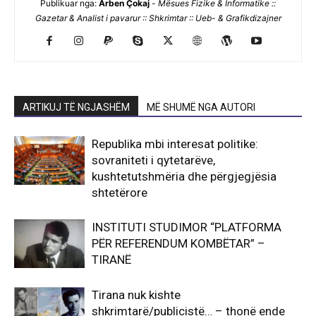
Publikuar nga:
Arben Çokaj
-
Mësues Fizike & Informatike ::
Gazetar & Analist i pavarur :: Shkrimtar :: Ueb- & Grafikdizajner
ARTIKUJ TË NGJASHËM
MË SHUMË NGA AUTORI
Republika mbi interesat politike:
sovraniteti i qytetarëve,
kushtetutshmëria dhe përgjegjësia
shtetërore
INSTITUTI STUDIMOR “PLATFORMA
PËR REFERENDUM KOMBËTAR” –
TIRANË
Tirana nuk kishte
shkrimtarë/publicistë… – thonë ende