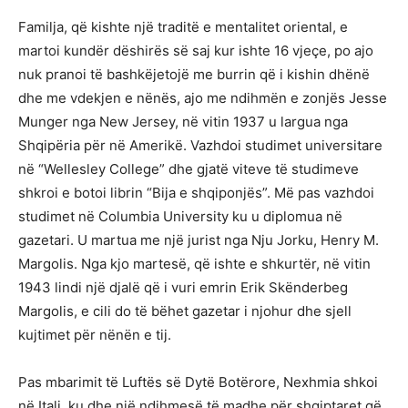
Familja, që kishte një traditë e mentalitet oriental, e
martoi kundër dëshirës së saj kur ishte 16 vjeçe, po ajo
nuk pranoi të bashkëjetojë me burrin që i kishin dhënë
dhe me vdekjen e nënës, ajo me ndihmën e zonjës Jesse
Munger nga New Jersey, në vitin 1937 u largua nga
Shqipëria për në Amerikë. Vazhdoi studimet universitare
në “Wellesley College” dhe gjatë viteve të studimeve
shkroi e botoi librin “Bija e shqiponjës”. Më pas vazhdoi
studimet në Columbia University ku u diplomua në
gazetari. U martua me një jurist nga Nju Jorku, Henry M.
Margolis. Nga kjo martesë, që ishte e shkurtër, në vitin
1943 lindi një djalë që i vuri emrin Erik Skënderbeg
Margolis, e cili do të bëhet gazetar i njohur dhe sjell
kujtimet për nënën e tij.
Pas mbarimit të Luftës së Dytë Botërore, Nexhmia shkoi
në Itali, ku dhe një ndihmesë të madhe për shqiptaret që