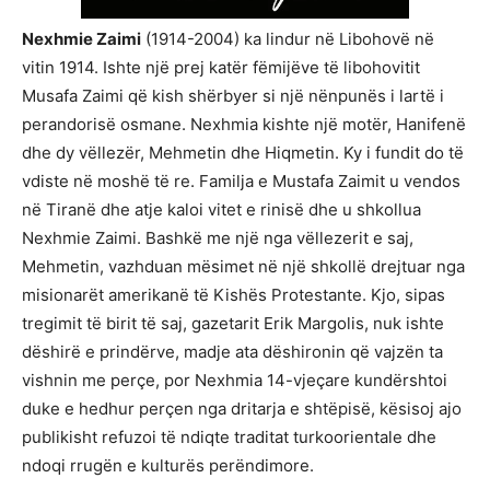
Nexhmie Zaimi
(1914-2004) ka lindur në Libohovë në
vitin 1914. Ishte një prej katër fëmijëve të libohovitit
Musafa Zaimi që kish shërbyer si një nënpunës i lartë i
perandorisë osmane. Nexhmia kishte një motër, Hanifenë
dhe dy vëllezër, Mehmetin dhe Hiqmetin. Ky i fundit do të
vdiste në moshë të re. Familja e Mustafa Zaimit u vendos
në Tiranë dhe atje kaloi vitet e rinisë dhe u shkollua
Nexhmie Zaimi. Bashkë me një nga vëllezerit e saj,
Mehmetin, vazhduan mësimet në një shkollë drejtuar nga
misionarët amerikanë të Kishës Protestante. Kjo, sipas
tregimit të birit të saj, gazetarit Erik Margolis, nuk ishte
dëshirë e prindërve, madje ata dëshironin që vajzën ta
vishnin me perçe, por Nexhmia 14-vjeçare kundërshtoi
duke e hedhur perçen nga dritarja e shtëpisë, kësisoj ajo
publikisht refuzoi të ndiqte traditat turkoorientale dhe
ndoqi rrugën e kulturës perëndimore.