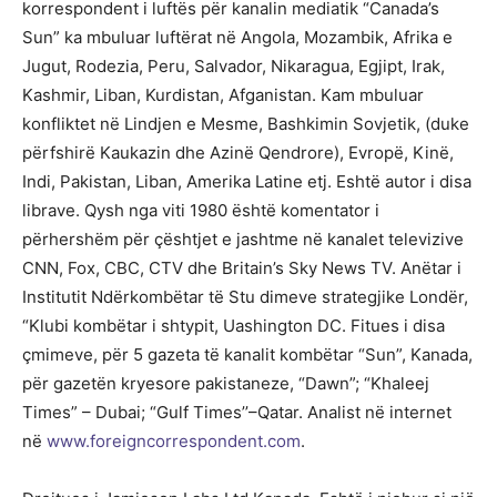
korrespondent i luftës për kanalin mediatik “Canada’s
Sun” ka mbuluar luftërat në Angola, Mozambik, Afrika e
Jugut, Rodezia, Peru, Salvador, Nikaragua, Egjipt, Irak,
Kashmir, Liban, Kurdistan, Afganistan. Kam mbuluar
konfliktet në Lindjen e Mesme, Bashkimin Sovjetik, (duke
përfshirë Kaukazin dhe Azinë Qendrore), Evropë, Kinë,
Indi, Pakistan, Liban, Amerika Latine etj. Eshtë autor i disa
librave. Qysh nga viti 1980 është komentator i
përhershëm për çështjet e jashtme në kanalet televizive
CNN, Fox, CBC, CTV dhe Britain’s Sky News TV. Anëtar i
Institutit Ndërkombëtar të Stu dimeve strategjike Londër,
“Klubi kombëtar i shtypit, Uashington DC. Fitues i disa
çmimeve, për 5 gazeta të kanalit kombëtar “Sun”, Kanada,
për gazetën kryesore pakistaneze, “Dawn”; “Khaleej
Times” – Dubai; “Gulf Times’’–Qatar. Analist në internet
në
www.foreigncorrespondent.com
.