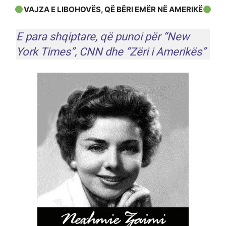
VAJZA E LIBOHOVËS, QË BËRI EMËR NË AMERIKË
E para shqiptare, që punoi për “New
York Times”, CNN dhe “Zëri i Amerikës”