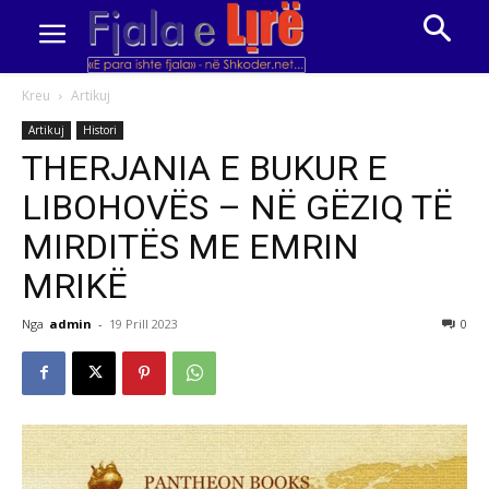
Kreu
Artikuj
Artikuj
Histori
THERJANIA E BUKUR E
LIBOHOVËS – NË GËZIQ TË
MIRDITËS ME EMRIN
MRIKË
Nga
admin
-
19 Prill 2023
0