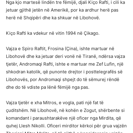
Nga kjo martesë lindën tre fëmijë, djali Kiço Rafti, i cili ka
jetuar gjithë jetën në Amerikë, por ka ardhur herë pas
herë në Shqipëri dhe ka shkuar në Libohovë.
Kiço Rafti ka vdekur në vitin 1994 në Çikago.
Vajza e Spiro Raftit, Frosina (Çina), ishte martuar në
Libohovë dhe ka jetuar deri vonë në Tiranë, ndërsa vajza
tjetër, Andromaqi Rafti, ishte e martuar me Zef Lufin, një
shkodran katolik, që punonte drejtor i posttelegrafës së
Libohovës, por Andromaqi shpejt do të sëmurej rëndë
dhe do të vdiste pa lënë fëmijë nga pas.
Vajza tjetër e xha Mitros, e vogla, pati një fat të
çuditshëm. Në Libohovë, në kohën e Zogut, shërbente si
komandant i paraushtarakëve një oficer nga Mirdita, që
quhej Llesh Nikolli. Oficeri mirditor kërkoi për grua vajzën