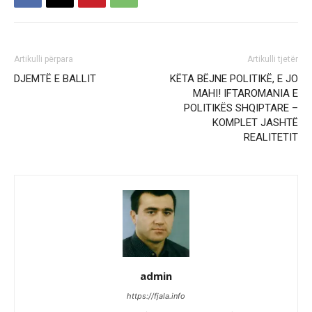
Artikulli përpara
Artikulli tjetër
DJEMTË E BALLIT
KËTA BËJNE POLITIKË, E JO
MAHI! IFTAROMANIA E
POLITIKËS SHQIPTARE –
KOMPLET JASHTË
REALITETIT
admin
https://fjala.info