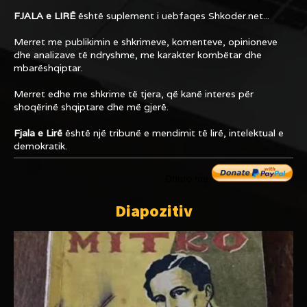
FJALA e LIRË
është suplement i uebfaqes
Shkoder.net...
Merret me publikimin e shkrimeve, komenteve, opinioneve
dhe analizave të ndryshme, me karakter kombëtar dhe
mbarëshqiptar.
Merret edhe me shkrime të tjera, që kanë interes për
shoqërinë shqiptare dhe më gjerë.
Fjala e Lirë
është një tribunë e mendimit të lirë, intelektual e
demokratik.
Dhuro me
Diapozitiv