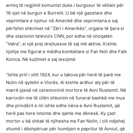
armiq të regjimit komunist duke i burgosur të vëllain për
16 vjet në burgun e Burrelit. U bë një gazetare dhe
veprimtare e njohur në Amerikë dhe veprimtaria e saj
përfshin shkrimet në “Zëri i Amerikës”, organe të tjera si
dhe stacionin televiziv CNN, por edhe në shoqatën
“Vatra”, si një prej drejtuesve të saj më aktive. Kishte
njohje me figurat e mëdha kombëtare si Fan Noli dhe Faik
Konica. Në kujtimet e saj lexojmë:
“Ishte prill i vitit 1924, kur u takova për herë të parë me
Nolin në qytetin e Vlorës. Ai kishte ardhur aty për të
marrë pjesë në ceremoninë mortore të Avni Rustemit. Në
karrocën me të cilën shkonim në funeral bashkë me mua
dhe prindërit e mi ishte edhe nëna e Avni Rustemit, që
herë pas here lotonte dhe qante me dënesë. Ky çast
mortor u bë shkak të njihesha me Fan Nolin, i cili ndjehej
shumë i dëshpëruar për humbjen e papritur të Avniut, që