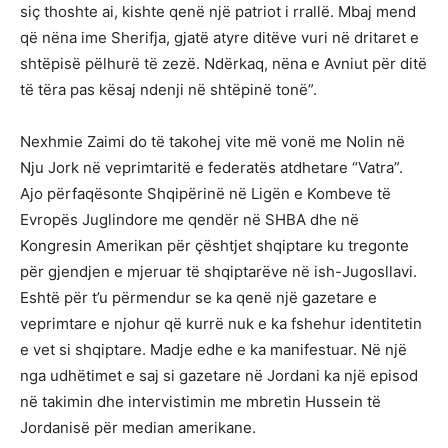
siç thoshte ai, kishte qenë një patriot i rrallë. Mbaj mend
që nëna ime Sherifja, gjatë atyre ditëve vuri në dritaret e
shtëpisë pëlhurë të zezë. Ndërkaq, nëna e Avniut për ditë
të tëra pas kësaj ndenji në shtëpinë tonë”.
Nexhmie Zaimi do të takohej vite më vonë me Nolin në
Nju Jork në veprimtaritë e federatës atdhetare “Vatra”.
Ajo përfaqësonte Shqipërinë në Ligën e Kombeve të
Evropës Juglindore me qendër në SHBA dhe në
Kongresin Amerikan për çështjet shqiptare ku tregonte
për gjendjen e mjeruar të shqiptarëve në ish-Jugosllavi.
Eshtë për t’u përmendur se ka qenë një gazetare e
veprimtare e njohur që kurrë nuk e ka fshehur identitetin
e vet si shqiptare. Madje edhe e ka manifestuar. Në një
nga udhëtimet e saj si gazetare në Jordani ka një episod
në takimin dhe intervistimin me mbretin Hussein të
Jordanisë për median amerikane.