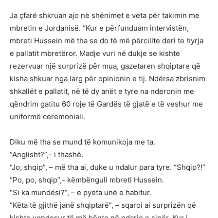
Ja çfarë shkruan ajo në shënimet e veta për takimin me
mbretin e Jordanisë. “Kur e përfunduam intervistën,
mbreti Hussein më tha se do të më përcillte deri te hyrja
e pallatit mbretëror. Madje vuri në dukje se kishte
rezervuar një surprizë për mua, gazetaren shqiptare që
kisha shkuar nga larg për opinionin e tij. Ndërsa zbrisnim
shkallët e pallatit, në të dy anët e tyre na nderonin me
qëndrim gatitu 60 roje të Gardës të gjatë e të veshur me
uniformë ceremoniali.
Diku më tha se mund të komunikoja me ta.
“Anglisht?”,- i thashë.
“Jo, shqip”, – më tha ai, duke u ndalur para tyre. “Shqip?!”
“Po, po, shqip”,- këmbënguli mbreti Hussein.
“Si ka mundësi?”, – e pyeta unë e habitur.
“Këta të gjithë janë shqiptarë”, – sqaroi ai surprizën që
kishte vendosur të më bënte në ndarje e sipër. Kur i