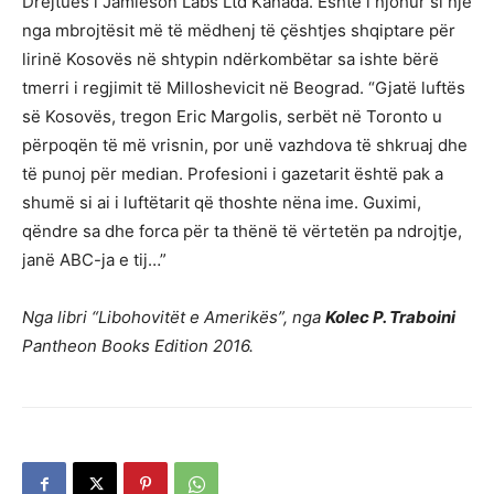
Drejtues i Jamieson Labs Ltd Kanada. Eshtë i njohur si një
nga mbrojtësit më të mëdhenj të çështjes shqiptare për
lirinë Kosovës në shtypin ndërkombëtar sa ishte bërë
tmerri i regjimit të Milloshevicit në Beograd. “Gjatë luftës
së Kosovës, tregon Eric Margolis, serbët në Toronto u
përpoqën të më vrisnin, por unë vazhdova të shkruaj dhe
të punoj për median. Profesioni i gazetarit është pak a
shumë si ai i luftëtarit që thoshte nëna ime. Guximi,
qëndre sa dhe forca për ta thënë të vërtetën pa ndrojtje,
janë ABC-ja e tij…”
Nga libri “Libohovitët e Amerikës”, nga
Kolec P. Traboini
Pantheon Books Edition 2016.