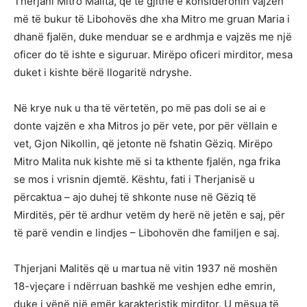
Therjani Mitro Malita, që të gjithë e konsideronin vajzën
më të bukur të Libohovës dhe xha Mitro me gruan Maria i
dhanë fjalën, duke menduar se e ardhmja e vajzës me një
oficer do të ishte e siguruar. Mirëpo oficeri mirditor, mesa
duket i kishte bërë llogaritë ndryshe.
Në krye nuk u tha të vërtetën, po më pas doli se ai e
donte vajzën e xha Mitros jo për vete, por për vëllain e
vet, Gjon Nikollin, që jetonte në fshatin Gëziq. Mirëpo
Mitro Malita nuk kishte më si ta kthente fjalën, nga frika
se mos i vrisnin djemtë. Kështu, fati i Therjanisë u
përcaktua – ajo duhej të shkonte nuse në Gëziq të
Mirditës, për të ardhur vetëm dy herë në jetën e saj, për
të parë vendin e lindjes – Libohovën dhe familjen e saj.
Thjerjani Malitës që u martua në vitin 1937 në moshën
18-vjeçare i ndërruan bashkë me veshjen edhe emrin,
duke i vënë një emër karakteristik mirditor. U mësua të