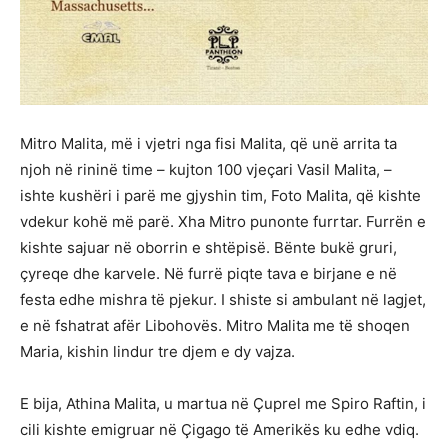
Mitro Malita, më i vjetri nga fisi Malita, që unë arrita ta
njoh në rininë time – kujton 100 vjeçari Vasil Malita, –
ishte kushëri i parë me gjyshin tim, Foto Malita, që kishte
vdekur kohë më parë. Xha Mitro punonte furrtar. Furrën e
kishte sajuar në oborrin e shtëpisë. Bënte bukë gruri,
çyreqe dhe karvele. Në furrë piqte tava e birjane e në
festa edhe mishra të pjekur. I shiste si ambulant në lagjet,
e në fshatrat afër Libohovës. Mitro Malita me të shoqen
Maria, kishin lindur tre djem e dy vajza.
E bija, Athina Malita, u martua në Çuprel me Spiro Raftin, i
cili kishte emigruar në Çigago të Amerikës ku edhe vdiq.