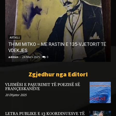
ARTIKUJ
THIMI MITKO – ME RASTIN E 135-VJETORIT TË
Z
VDEKJES
admin
-
24 Mars 2025
0
a
Zgjedhur nga EditorI
VIJIMËSI E PASURIMIT TË POEZISË SË
FRANÇESKANËVE
20 Dhjetor 2025
LETRA PUBLIKE E 13 KOORDINUESVE TË