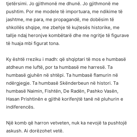
tjetërsimi. Jo gjithmonë me dhunë. Jo gjithmonë me
pushtim. Por me modele të importuara, me ndikime të
jashtme, me para, me propagandë, me dobësim të
shkollës shqipe, me zbehje të kujtesës historike, me
tallje ndaj heronjve kombëtarë dhe me ngritje të figurave
të huaja mbi figurat tona.
Ky është rreziku i madh: që shqiptari të mos e humbasë
atdheun me luftë, por ta humbasë me harresë. Ta
humbasë gjuhën në shtëpi. Ta humbasë flamurin në
ndërgjegje. Ta humbasë Skënderbeun në histori. Ta
humbasë Naimin, Fishtën, De Radën, Pashko Vasën,
Hasan Prishtinën e gjithë korifenjtë tanë në pluhurin e
indiferencës.
Një komb që harron vetveten, nuk ka nevojë ta pushtojë
askush. Ai dorëzohet vetë.