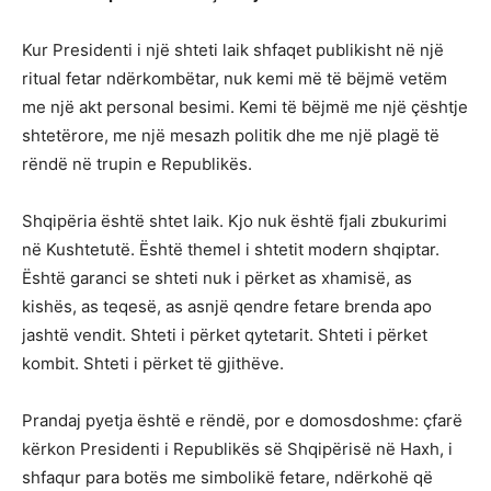
Kur Presidenti i një shteti laik shfaqet publikisht në një
ritual fetar ndërkombëtar, nuk kemi më të bëjmë vetëm
me një akt personal besimi. Kemi të bëjmë me një çështje
shtetërore, me një mesazh politik dhe me një plagë të
rëndë në trupin e Republikës.
Shqipëria është shtet laik. Kjo nuk është fjali zbukurimi
në Kushtetutë. Është themel i shtetit modern shqiptar.
Është garanci se shteti nuk i përket as xhamisë, as
kishës, as teqesë, as asnjë qendre fetare brenda apo
jashtë vendit. Shteti i përket qytetarit. Shteti i përket
kombit. Shteti i përket të gjithëve.
Prandaj pyetja është e rëndë, por e domosdoshme: çfarë
kërkon Presidenti i Republikës së Shqipërisë në Haxh, i
shfaqur para botës me simbolikë fetare, ndërkohë që