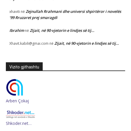
Zejnullah Rrahmani dhe universi shpirtëror i novelës
xhaviti
në
‘99 Rruzaret prej smaragdi
Ibrahim
Zijait, në 90-vjetorin e lindjes së tij…
në
Zijait, në 90-vjetorin e lindjes së tij…
Xhavit.kabili@gmai.com
në
Vizito gjithashtu
Arben Çokaj
Shkoder.net…