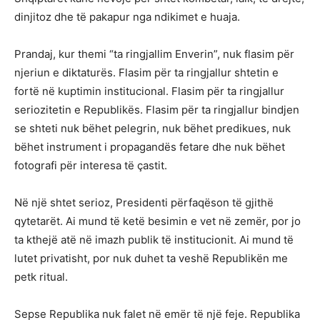
dinjitoz dhe të pakapur nga ndikimet e huaja.
Prandaj, kur themi “ta ringjallim Enverin”, nuk flasim për
njeriun e diktaturës. Flasim për ta ringjallur shtetin e
fortë në kuptimin institucional. Flasim për ta ringjallur
seriozitetin e Republikës. Flasim për ta ringjallur bindjen
se shteti nuk bëhet pelegrin, nuk bëhet predikues, nuk
bëhet instrument i propagandës fetare dhe nuk bëhet
fotografi për interesa të çastit.
Në një shtet serioz, Presidenti përfaqëson të gjithë
qytetarët. Ai mund të ketë besimin e vet në zemër, por jo
ta kthejë atë në imazh publik të institucionit. Ai mund të
lutet privatisht, por nuk duhet ta veshë Republikën me
petk ritual.
Sepse Republika nuk falet në emër të një feje. Republika