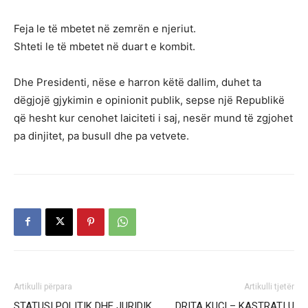
Feja le të mbetet në zemrën e njeriut.
Shteti le të mbetet në duart e kombit.
Dhe Presidenti, nëse e harron këtë dallim, duhet ta
dëgjojë gjykimin e opinionit publik, sepse një Republikë
që hesht kur cenohet laiciteti i saj, nesër mund të zgjohet
pa dinjitet, pa busull dhe pa vetvete.
Artikulli përpara
Artikulli tjetër
STATUSI POLITIK DHE JURIDIK
DRITA KUÇI – KASTRATI U