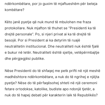
ndërkombëtare, por jo guxim të mjaftueshëm për beteja
kombëtare?
Këto janë pyetje që nuk mund të mbulohen me fraza
protokollare. Nuk mjafton të thuhet se “Presidenti ka të
drejtë personale”. Po, si njeri privat ai ka të drejtë të
besojë. Por si President ai ka detyrim të ruajë
neutralitetin institucional. Dhe neutraliteti nuk është fjalë
e bukur në letër. Neutraliteti është sjellje, vetëpërmbajtje
dhe përgjegjësi publike.
Nëse Presidenti do të shfaqej me petk prifti në një meshë
madhështore ndërkombëtare, a nuk do të ngrihej e njëjta
pyetje? Nëse do të përfaqësohej shteti në një ceremoni
fetare ortodokse, katolike, budiste apo ndonjë tjetër, a
nuk do të hapej debati për karakterin laik të Republikës?