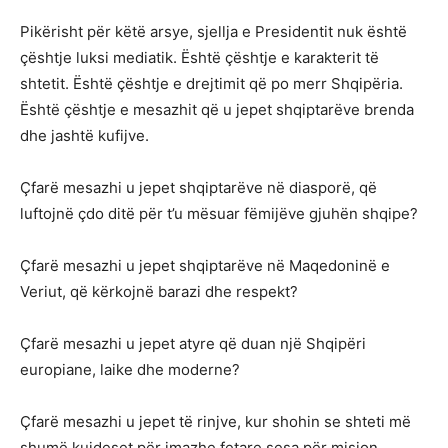
Pikërisht për këtë arsye, sjellja e Presidentit nuk është
çështje luksi mediatik. Është çështje e karakterit të
shtetit. Është çështje e drejtimit që po merr Shqipëria.
Është çështje e mesazhit që u jepet shqiptarëve brenda
dhe jashtë kufijve.
Çfarë mesazhi u jepet shqiptarëve në diasporë, që
luftojnë çdo ditë për t’u mësuar fëmijëve gjuhën shqipe?
Çfarë mesazhi u jepet shqiptarëve në Maqedoninë e
Veriut, që kërkojnë barazi dhe respekt?
Çfarë mesazhi u jepet atyre që duan një Shqipëri
europiane, laike dhe moderne?
Çfarë mesazhi u jepet të rinjve, kur shohin se shteti më
shumë kujdeset për imazhe fetare sesa për mision