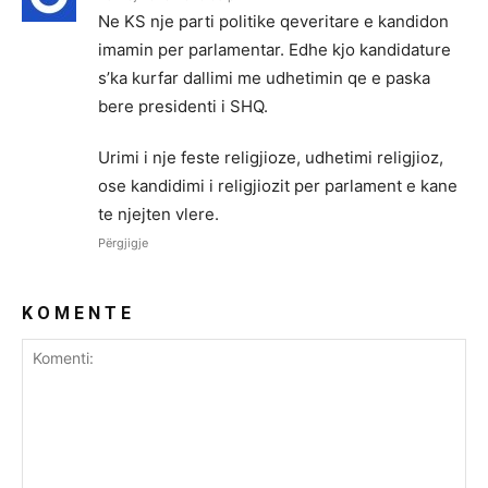
Ne KS nje parti politike qeveritare e kandidon
imamin per parlamentar. Edhe kjo kandidature
s’ka kurfar dallimi me udhetimin qe e paska
bere presidenti i SHQ.
Urimi i nje feste religjioze, udhetimi religjioz,
ose kandidimi i religjiozit per parlament e kane
te njejten vlere.
Përgjigje
K O M E N T E