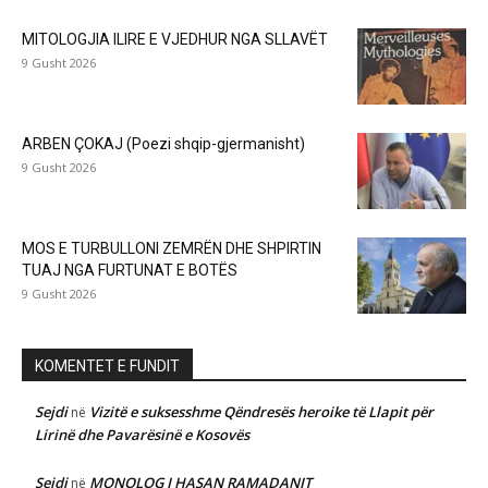
MITOLOGJIA ILIRE E VJEDHUR NGA SLLAVËT
9 Gusht 2026
ARBEN ÇOKAJ (Poezi shqip-gjermanisht)
9 Gusht 2026
MOS E TURBULLONI ZEMRËN DHE SHPIRTIN
TUAJ NGA FURTUNAT E BOTËS
9 Gusht 2026
KOMENTET E FUNDIT
Sejdi
Vizitë e suksesshme Qëndresës heroike të Llapit për
në
Lirinë dhe Pavarësinë e Kosovës
Sejdi
MONOLOG I HASAN RAMADANIT
në