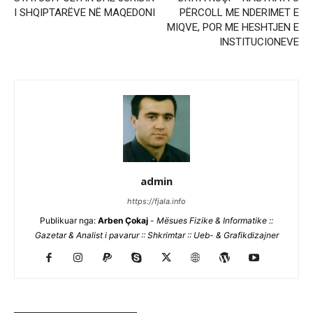
I SHQIPTARËVE NË MAQEDONI
PËRCOLL ME NDERIMET E
MIQVE, POR ME HESHTJEN E
INSTITUCIONEVE
admin
https://fjala.info
Publikuar nga:
Arben Çokaj
-
Mësues Fizike & Informatike ::
Gazetar & Analist i pavarur :: Shkrimtar :: Ueb- & Grafikdizajner