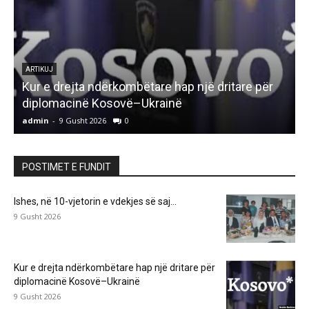
ARTIKUJ
Kur e drejta ndërkombëtare hap një dritare për
diplomacinë Kosovë–Ukrainë
admin
-
9 Gusht 2026
0
a
POSTIMET E FUNDIT
Ishes, në 10-vjetorin e vdekjes së saj…
9 Gusht 2026
Kur e drejta ndërkombëtare hap një dritare për
diplomacinë Kosovë–Ukrainë
9 Gusht 2026