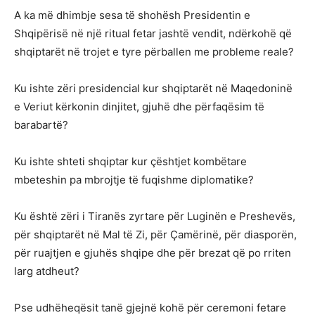
A ka më dhimbje sesa të shohësh Presidentin e
Shqipërisë në një ritual fetar jashtë vendit, ndërkohë që
shqiptarët në trojet e tyre përballen me probleme reale?
Ku ishte zëri presidencial kur shqiptarët në Maqedoninë
e Veriut kërkonin dinjitet, gjuhë dhe përfaqësim të
barabartë?
Ku ishte shteti shqiptar kur çështjet kombëtare
mbeteshin pa mbrojtje të fuqishme diplomatike?
Ku është zëri i Tiranës zyrtare për Luginën e Preshevës,
për shqiptarët në Mal të Zi, për Çamërinë, për diasporën,
për ruajtjen e gjuhës shqipe dhe për brezat që po rriten
larg atdheut?
Pse udhëheqësit tanë gjejnë kohë për ceremoni fetare