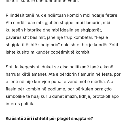
histori, kulturë dhe identitet të vetin.
Rilindësit tanë nuk e ndërtuan kombin mbi ndarje fetare.
Ata e ndërtuan mbi gjuhën shqipe, mbi flamurin, mbi
kujtesën historike dhe mbi idealin se shqiptarët,
pavarësisht besimit, janë një trup kombëtar. “Feja e
shqiptarit është shqiptaria” nuk ishte thirrje kundër Zotit.
Ishte kushtrim kundër copëtimit të kombit.
Sot, fatkeqësisht, duket se disa politikanë tanë e kanë
harruar këtë amanet. Ata e përdorin flamurin në festa, por
e lënë në hije kur vjen puna te vendimet e mëdha. Ata
flasin për kombin në podiume, por përkulen para çdo
simbolike të huaj kur u duhet imazh, lidhje, protokoll apo
interes politik.
Ku është zëri i shtetit për plagët shqiptare?