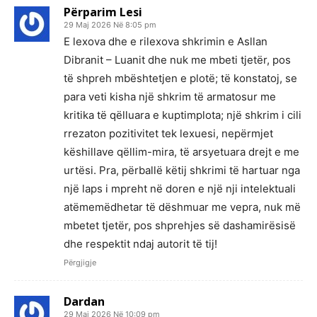
Përparim Lesi
29 Maj 2026 Në 8:05 pm
E lexova dhe e rilexova shkrimin e Asllan
Dibranit – Luanit dhe nuk me mbeti tjetër, pos
të shpreh mbështetjen e plotë; të konstatoj, se
para veti kisha një shkrim të armatosur me
kritika të qëlluara e kuptimplota; një shkrim i cili
rrezaton pozitivitet tek lexuesi, nepërmjet
këshillave qëllim-mira, të arsyetuara drejt e me
urtësi. Pra, përballë këtij shkrimi të hartuar nga
një laps i mpreht në doren e një nji intelektuali
atëmemëdhetar të dëshmuar me vepra, nuk më
mbetet tjetër, pos shprehjes së dashamirësisë
dhe respektit ndaj autorit të tij!
Përgjigje
Dardan
29 Maj 2026 Në 10:09 pm