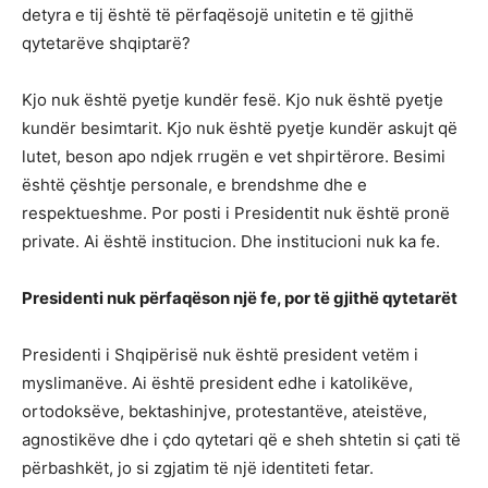
detyra e tij është të përfaqësojë unitetin e të gjithë
qytetarëve shqiptarë?
Kjo nuk është pyetje kundër fesë. Kjo nuk është pyetje
kundër besimtarit. Kjo nuk është pyetje kundër askujt që
lutet, beson apo ndjek rrugën e vet shpirtërore. Besimi
është çështje personale, e brendshme dhe e
respektueshme. Por posti i Presidentit nuk është pronë
private. Ai është institucion. Dhe institucioni nuk ka fe.
Presidenti nuk përfaqëson një fe, por të gjithë qytetarët
Presidenti i Shqipërisë nuk është president vetëm i
myslimanëve. Ai është president edhe i katolikëve,
ortodoksëve, bektashinjve, protestantëve, ateistëve,
agnostikëve dhe i çdo qytetari që e sheh shtetin si çati të
përbashkët, jo si zgjatim të një identiteti fetar.