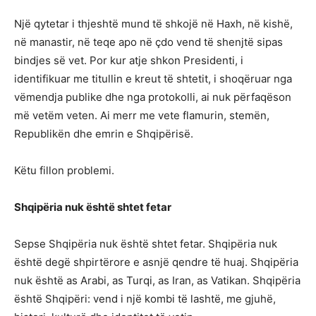
Një qytetar i thjeshtë mund të shkojë në Haxh, në kishë,
në manastir, në teqe apo në çdo vend të shenjtë sipas
bindjes së vet. Por kur atje shkon Presidenti, i
identifikuar me titullin e kreut të shtetit, i shoqëruar nga
vëmendja publike dhe nga protokolli, ai nuk përfaqëson
më vetëm veten. Ai merr me vete flamurin, stemën,
Republikën dhe emrin e Shqipërisë.
Këtu fillon problemi.
Shqipëria nuk është shtet fetar
Sepse Shqipëria nuk është shtet fetar. Shqipëria nuk
është degë shpirtërore e asnjë qendre të huaj. Shqipëria
nuk është as Arabi, as Turqi, as Iran, as Vatikan. Shqipëria
është Shqipëri: vend i një kombi të lashtë, me gjuhë,