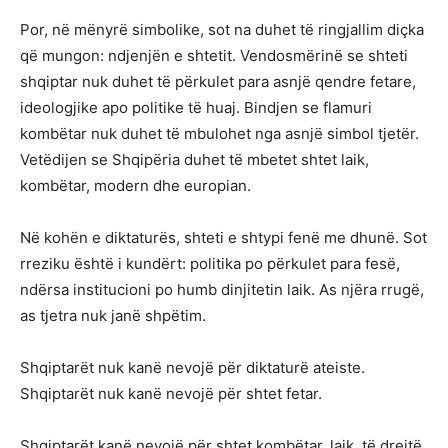
Por, në mënyrë simbolike, sot na duhet të ringjallim diçka
që mungon: ndjenjën e shtetit. Vendosmërinë se shteti
shqiptar nuk duhet të përkulet para asnjë qendre fetare,
ideologjike apo politike të huaj. Bindjen se flamuri
kombëtar nuk duhet të mbulohet nga asnjë simbol tjetër.
Vetëdijen se Shqipëria duhet të mbetet shtet laik,
kombëtar, modern dhe europian.
Në kohën e diktaturës, shteti e shtypi fenë me dhunë. Sot
rreziku është i kundërt: politika po përkulet para fesë,
ndërsa institucioni po humb dinjitetin laik. As njëra rrugë,
as tjetra nuk janë shpëtim.
Shqiptarët nuk kanë nevojë për diktaturë ateiste.
Shqiptarët nuk kanë nevojë për shtet fetar.
Shqiptarët kanë nevojë për shtet kombëtar, laik, të drejtë,