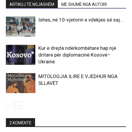
ARTIKUJ TË NGJASHËM
MË SHUMË NGA AUTORI
Ishes, në 10-vjetorin e vdekjes së saj…
Kur e drejta ndërkombëtare hap një
dritare për diplomacinë Kosovë–
Ukrainë
MITOLOGJIA ILIRE E VJEDHUR NGA
SLLAVËT
2 KOMENTE