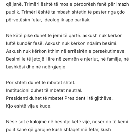
që janë. Trimëri është të mos e përdorësh fenë për imazh
publik. Trimëri është ta mbash shtetin të pastër nga çdo
përvetësim fetar, ideologjik apo partiak.
Në këtë pikë duhet të jemi të qartë: askush nuk kërkon
luftë kundër fesë. Askush nuk kërkon ndalim besimi.
Askush nuk kërkon kthim në errësirën e persekutimeve.
Besimi le të jetojë i lirë në zemrën e njeriut, në familje, në
bashkësi dhe në ndërgjegje.
Por shteti duhet të mbetet shtet.
Institucioni duhet të mbetet neutral.
Presidenti duhet të mbetet President i të gjithëve.
Kjo është vija e kuqe.
Nëse sot e kalojmë në heshtje këtë vijë, nesër do të kemi
politikanë që garojnë kush shfaqet më fetar, kush