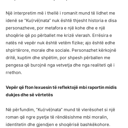
Një interpretim më i thellë i romanit mund të lidhet me
idenë se “Ku(rvë)nata” nuk është thjesht historia e disa
personazheve, por metafora e një kohe dhe e një
shoqërie që po përballet me krizë vlerash. Errësira e
natës në vepër nuk është vetëm fizike; ajo është edhe
shpirtërore, morale dhe sociale. Personazhet kërkojnë
dritë, kuptim dhe shpëtim, por shpesh përballen me
pengesa që burojnë nga vetvetja dhe nga realiteti që i
rrethon.
Vepër që fton lexuesin të reflektojë mbi raportin midis
dukjes dhe së vërtetës
Në përfundim, “Ku(rvë)nata” mund të vlerësohet si një
roman që ngre pyetje të rëndësishme mbi moralin,
identitetin dhe gjendjen e shoqërisë bashkëkohore.