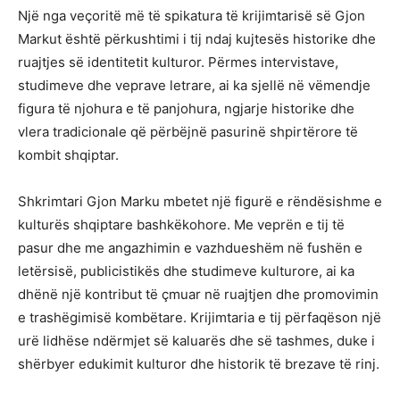
Një nga veçoritë më të spikatura të krijimtarisë së Gjon
Markut është përkushtimi i tij ndaj kujtesës historike dhe
ruajtjes së identitetit kulturor. Përmes intervistave,
studimeve dhe veprave letrare, ai ka sjellë në vëmendje
figura të njohura e të panjohura, ngjarje historike dhe
vlera tradicionale që përbëjnë pasurinë shpirtërore të
kombit shqiptar.
Shkrimtari Gjon Marku mbetet një figurë e rëndësishme e
kulturës shqiptare bashkëkohore. Me veprën e tij të
pasur dhe me angazhimin e vazhdueshëm në fushën e
letërsisë, publicistikës dhe studimeve kulturore, ai ka
dhënë një kontribut të çmuar në ruajtjen dhe promovimin
e trashëgimisë kombëtare. Krijimtaria e tij përfaqëson një
urë lidhëse ndërmjet së kaluarës dhe së tashmes, duke i
shërbyer edukimit kulturor dhe historik të brezave të rinj.