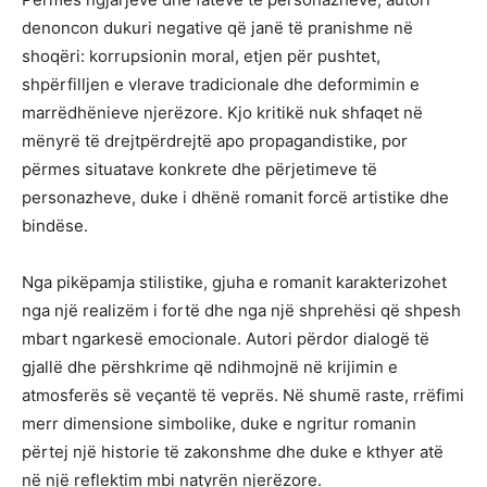
denoncon dukuri negative që janë të pranishme në
shoqëri: korrupsionin moral, etjen për pushtet,
shpërfilljen e vlerave tradicionale dhe deformimin e
marrëdhënieve njerëzore. Kjo kritikë nuk shfaqet në
mënyrë të drejtpërdrejtë apo propagandistike, por
përmes situatave konkrete dhe përjetimeve të
personazheve, duke i dhënë romanit forcë artistike dhe
bindëse.
Nga pikëpamja stilistike, gjuha e romanit karakterizohet
nga një realizëm i fortë dhe nga një shprehësi që shpesh
mbart ngarkesë emocionale. Autori përdor dialogë të
gjallë dhe përshkrime që ndihmojnë në krijimin e
atmosferës së veçantë të veprës. Në shumë raste, rrëfimi
merr dimensione simbolike, duke e ngritur romanin
përtej një historie të zakonshme dhe duke e kthyer atë
në një reflektim mbi natyrën njerëzore.