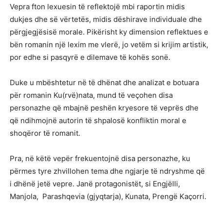
Vepra fton lexuesin të reflektojë mbi raportin midis
dukjes dhe së vërtetës, midis dëshirave individuale dhe
përgjegjësisë morale. Pikërisht ky dimension reflektues e
bën romanin një lexim me vlerë, jo vetëm si krijim artistik,
por edhe si pasqyrë e dilemave të kohës sonë.
Duke u mbështetur në të dhënat dhe analizat e botuara
për romanin Ku(rvë)nata, mund të veçohen disa
personazhe që mbajnë peshën kryesore të veprës dhe
që ndihmojnë autorin të shpalosë konfliktin moral e
shoqëror të romanit.
Pra, në këtë vepër frekuentojnë disa personazhe, ku
përmes tyre zhvillohen tema dhe ngjarje të ndryshme që
i dhënë jetë vepre. Janë protagonistët, si Engjëlli,
Manjola, Parashqevia (gjyqtarja), Kunata, Prengë Kaçorri.