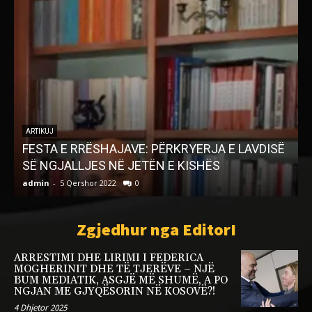
ARTIKUJ
FESTA E RRËSHAJAVE: PËRKRYERJA E LAVDISË
SË NGJALLJES NË JETËN E KISHËS
admin
-
5 Qershor 2022
0
a
Zgjedhur nga EditorI
ARRESTIMI DHE LIRIMI I FEDERICA
MOGHERINIT DHE TË TJERËVE – NJË
BUM MEDIATIK, ASGJË MË SHUMË, A PO
NGJAN ME GJYQËSORIN NË KOSOVË?!
4 Dhjetor 2025