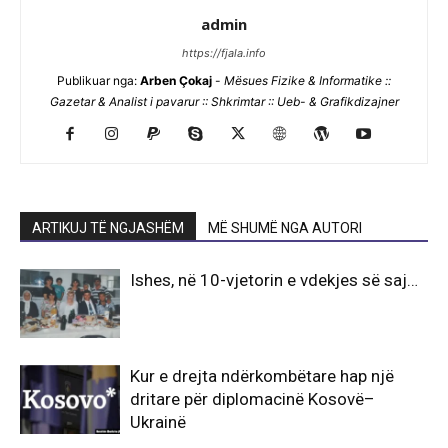
admin
https://fjala.info
Publikuar nga:
Arben Çokaj
-
Mësues Fizike & Informatike ::
Gazetar & Analist i pavarur :: Shkrimtar :: Ueb- & Grafikdizajner
ARTIKUJ TË NGJASHËM
MË SHUMË NGA AUTORI
Ishes, në 10-vjetorin e vdekjes së saj…
Kur e drejta ndërkombëtare hap një
dritare për diplomacinë Kosovë–
Ukrainë