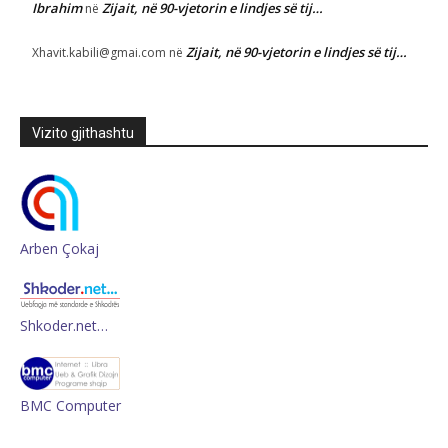
Ibrahim
Zijait, në 90-vjetorin e lindjes së tij…
në
Zijait, në 90-vjetorin e lindjes së tij…
Xhavit.kabili@gmai.com
në
Vizito gjithashtu
Arben Çokaj
Shkoder.net…
BMC Computer