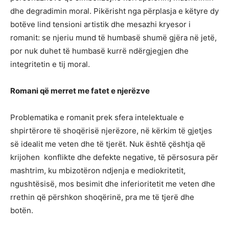
dhe degradimin moral. Pikërisht nga përplasja e këtyre dy
botëve lind tensioni artistik dhe mesazhi kryesor i
romanit: se njeriu mund të humbasë shumë gjëra në jetë,
por nuk duhet të humbasë kurrë ndërgjegjen dhe
integritetin e tij moral.
Romani që merret me fatet e njerëzve
Problematika e romanit prek sfera intelektuale e
shpirtërore të shoqërisë njerëzore, në kërkim të gjetjes
së idealit me veten dhe të tjerët. Nuk është çështja që
krijohen konflikte dhe defekte negative, të përsosura për
mashtrim, ku mbizotëron ndjenja e mediokritetit,
ngushtësisë, mos besimit dhe inferioritetit me veten dhe
rrethin që përshkon shoqërinë, pra me të tjerë dhe
botën.