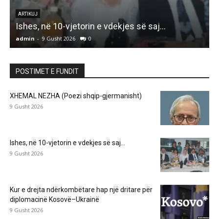
K
ARTIKUJ
Ishes, në 10-vjetorin e vdekjes së saj…
admin
-
9 Gusht 2026
0
a
POSTIMET E FUNDIT
XHEMAL NEZHA (Poezi shqip-gjermanisht)
9 Gusht 2026
Ishes, në 10-vjetorin e vdekjes së saj…
9 Gusht 2026
Kur e drejta ndërkombëtare hap një dritare për
diplomacinë Kosovë–Ukrainë
9 Gusht 2026