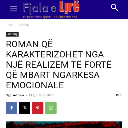
Kreu
Artikuj
Artikuj
ROMAN QË
KARAKTERIZOHET NGA
NJË REALIZËM TË FORTË
QË MBART NGARKESA
EMOCIONALE
Nga
admin
-
13 Qershor 2026
0