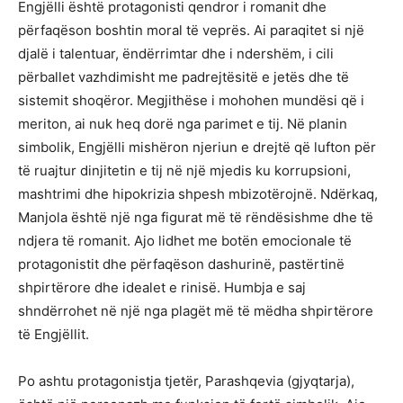
Engjëlli është protagonisti qendror i romanit dhe
përfaqëson boshtin moral të veprës. Ai paraqitet si një
djalë i talentuar, ëndërrimtar dhe i ndershëm, i cili
përballet vazhdimisht me padrejtësitë e jetës dhe të
sistemit shoqëror. Megjithëse i mohohen mundësi që i
meriton, ai nuk heq dorë nga parimet e tij. Në planin
simbolik, Engjëlli mishëron njeriun e drejtë që lufton për
të ruajtur dinjitetin e tij në një mjedis ku korrupsioni,
mashtrimi dhe hipokrizia shpesh mbizotërojnë. Ndërkaq,
Manjola është një nga figurat më të rëndësishme dhe të
ndjera të romanit. Ajo lidhet me botën emocionale të
protagonistit dhe përfaqëson dashurinë, pastërtinë
shpirtërore dhe idealet e rinisë. Humbja e saj
shndërrohet në një nga plagët më të mëdha shpirtërore
të Engjëllit.
Po ashtu protagonistja tjetër, Parashqevia (gjyqtarja),