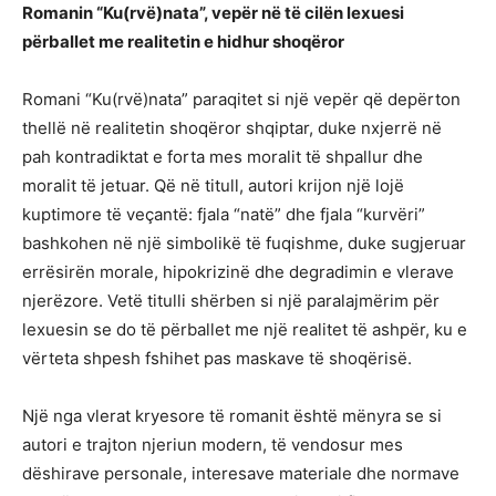
Romanin “Ku(rvë)nata”, vepër në të cilën lexuesi
përballet me realitetin e hidhur shoqëror
Romani “Ku(rvë)nata” paraqitet si një vepër që depërton
thellë në realitetin shoqëror shqiptar, duke nxjerrë në
pah kontradiktat e forta mes moralit të shpallur dhe
moralit të jetuar. Që në titull, autori krijon një lojë
kuptimore të veçantë: fjala “natë” dhe fjala “kurvëri”
bashkohen në një simbolikë të fuqishme, duke sugjeruar
errësirën morale, hipokrizinë dhe degradimin e vlerave
njerëzore. Vetë titulli shërben si një paralajmërim për
lexuesin se do të përballet me një realitet të ashpër, ku e
vërteta shpesh fshihet pas maskave të shoqërisë.
Një nga vlerat kryesore të romanit është mënyra se si
autori e trajton njeriun modern, të vendosur mes
dëshirave personale, interesave materiale dhe normave