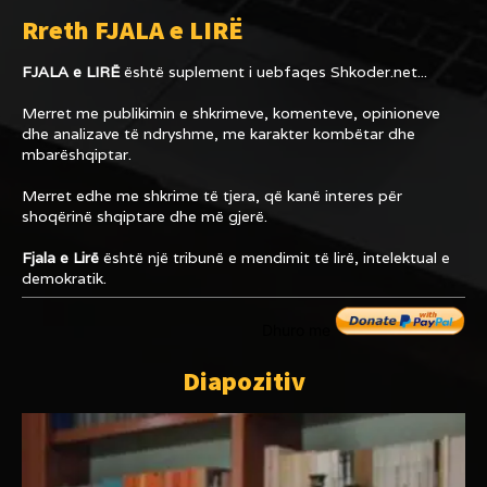
Rreth FJALA e LIRË
FJALA e LIRË
është suplement i uebfaqes
Shkoder.net...
Merret me publikimin e shkrimeve, komenteve, opinioneve
dhe analizave të ndryshme, me karakter kombëtar dhe
mbarëshqiptar.
Merret edhe me shkrime të tjera, që kanë interes për
shoqërinë shqiptare dhe më gjerë.
Fjala e Lirë
është një tribunë e mendimit të lirë, intelektual e
demokratik.
Dhuro me
Diapozitiv