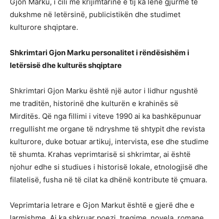
Gjon Marku, i cili me krijimtarinë e tij ka lënë gjurmë të
dukshme në letërsinë, publicistikën dhe studimet
kulturore shqiptare.
Shkrimtari Gjon Marku personalitet i rëndësishëm i
letërsisë dhe kulturës shqiptare
Shkrimtari Gjon Marku është një autor i lidhur ngushtë
me traditën, historinë dhe kulturën e krahinës së
Mirditës. Që nga fillimi i viteve 1990 ai ka bashkëpunuar
rregullisht me organe të ndryshme të shtypit dhe revista
kulturore, duke botuar artikuj, intervista, ese dhe studime
të shumta. Krahas veprimtarisë si shkrimtar, ai është
njohur edhe si studiues i historisë lokale, etnologjisë dhe
filatelisë, fusha në të cilat ka dhënë kontribute të çmuara.
Veprimtaria letrare e Gjon Markut është e gjerë dhe e
larmishme. Ai ka shkruar poezi, tregime, novela, romane,