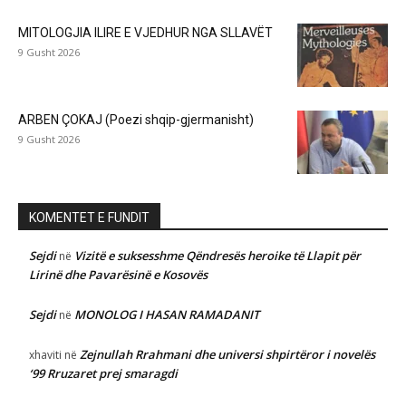
MITOLOGJIA ILIRE E VJEDHUR NGA SLLAVËT
9 Gusht 2026
ARBEN ÇOKAJ (Poezi shqip-gjermanisht)
9 Gusht 2026
KOMENTET E FUNDIT
Sejdi
Vizitë e suksesshme Qëndresës heroike të Llapit për
në
Lirinë dhe Pavarësinë e Kosovës
Sejdi
MONOLOG I HASAN RAMADANIT
në
Zejnullah Rrahmani dhe universi shpirtëror i novelës
xhaviti
në
‘99 Rruzaret prej smaragdi