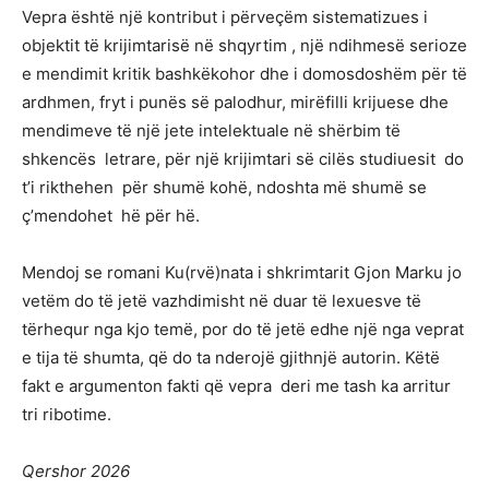
Vepra është një kontribut i përveçëm sistematizues i
objektit të krijimtarisë në shqyrtim , një ndihmesë serioze
e mendimit kritik bashkëkohor dhe i domosdoshëm për të
ardhmen, fryt i punës së palodhur, mirëfilli krijuese dhe
mendimeve të një jete intelektuale në shërbim të
shkencës letrare, për një krijimtari së cilës studiuesit do
t’i rikthehen për shumë kohë, ndoshta më shumë se
ç’mendohet hë për hë.
Mendoj se romani Ku(rvë)nata i shkrimtarit Gjon Marku jo
vetëm do të jetë vazhdimisht në duar të lexuesve të
tërhequr nga kjo temë, por do të jetë edhe një nga veprat
e tija të shumta, që do ta nderojë gjithnjë autorin. Këtë
fakt e argumenton fakti që vepra deri me tash ka arritur
tri ribotime.
Qershor 2026