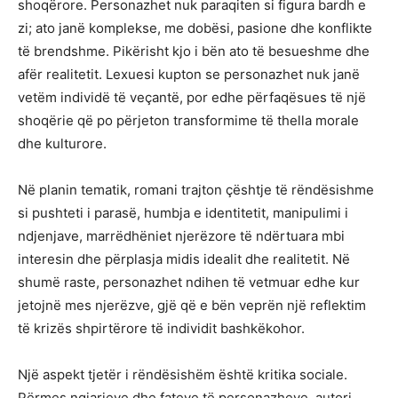
shoqërore. Personazhet nuk paraqiten si figura bardh e
zi; ato janë komplekse, me dobësi, pasione dhe konflikte
të brendshme. Pikërisht kjo i bën ato të besueshme dhe
afër realitetit. Lexuesi kupton se personazhet nuk janë
vetëm individë të veçantë, por edhe përfaqësues të një
shoqërie që po përjeton transformime të thella morale
dhe kulturore.
Në planin tematik, romani trajton çështje të rëndësishme
si pushteti i parasë, humbja e identitetit, manipulimi i
ndjenjave, marrëdhëniet njerëzore të ndërtuara mbi
interesin dhe përplasja midis idealit dhe realitetit. Në
shumë raste, personazhet ndihen të vetmuar edhe kur
jetojnë mes njerëzve, gjë që e bën veprën një reflektim
të krizës shpirtërore të individit bashkëkohor.
Një aspekt tjetër i rëndësishëm është kritika sociale.
Përmes ngjarjeve dhe fateve të personazheve, autori