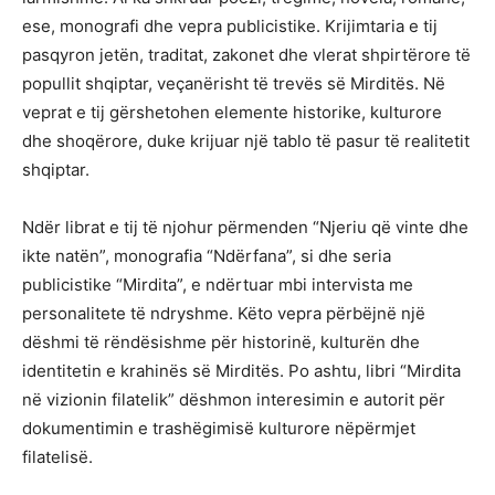
ese, monografi dhe vepra publicistike. Krijimtaria e tij
pasqyron jetën, traditat, zakonet dhe vlerat shpirtërore të
popullit shqiptar, veçanërisht të trevës së Mirditës. Në
veprat e tij gërshetohen elemente historike, kulturore
dhe shoqërore, duke krijuar një tablo të pasur të realitetit
shqiptar.
Ndër librat e tij të njohur përmenden “Njeriu që vinte dhe
ikte natën”, monografia “Ndërfana”, si dhe seria
publicistike “Mirdita”, e ndërtuar mbi intervista me
personalitete të ndryshme. Këto vepra përbëjnë një
dëshmi të rëndësishme për historinë, kulturën dhe
identitetin e krahinës së Mirditës. Po ashtu, libri “Mirdita
në vizionin filatelik” dëshmon interesimin e autorit për
dokumentimin e trashëgimisë kulturore nëpërmjet
filatelisë.