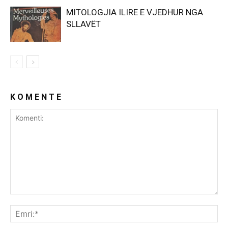
MITOLOGJIA ILIRE E VJEDHUR NGA
SLLAVËT
K O M E N T E