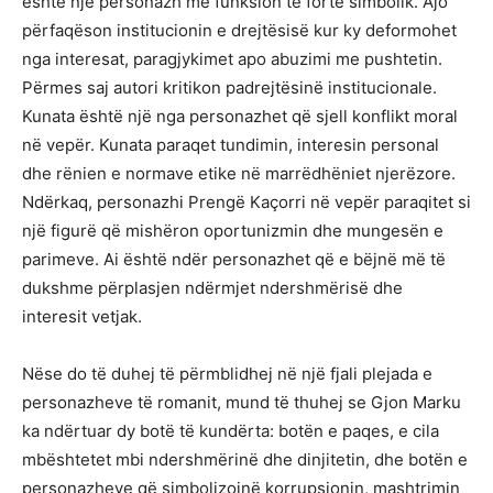
është një personazh me funksion të fortë simbolik. Ajo
përfaqëson institucionin e drejtësisë kur ky deformohet
nga interesat, paragjykimet apo abuzimi me pushtetin.
Përmes saj autori kritikon padrejtësinë institucionale.
Kunata është një nga personazhet që sjell konflikt moral
në vepër. Kunata paraqet tundimin, interesin personal
dhe rënien e normave etike në marrëdhëniet njerëzore.
Ndërkaq, personazhi Prengë Kaçorri në vepër paraqitet si
një figurë që mishëron oportunizmin dhe mungesën e
parimeve. Ai është ndër personazhet që e bëjnë më të
dukshme përplasjen ndërmjet ndershmërisë dhe
interesit vetjak.
Nëse do të duhej të përmblidhej në një fjali plejada e
personazheve të romanit, mund të thuhej se Gjon Marku
ka ndërtuar dy botë të kundërta: botën e paqes, e cila
mbështetet mbi ndershmërinë dhe dinjitetin, dhe botën e
personazheve që simbolizojnë korrupsionin, mashtrimin