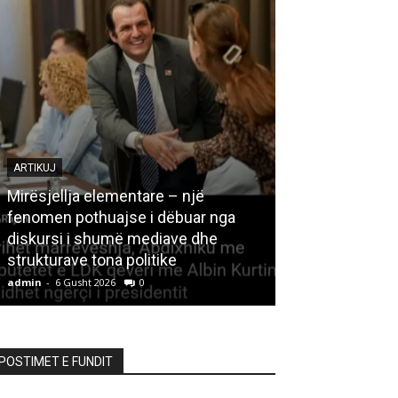
ARTIKUJ
Mirësjellja elementare – një
fenomen pothuajse i dëbuar nga
LETËRSI
diskursi i shumë mediave dhe
strukturave tona politike
Kedhi i kulakut
admin
-
6 Gusht 2026
0
admin
-
6 Gusht 20
POSTIMET E FUNDIT