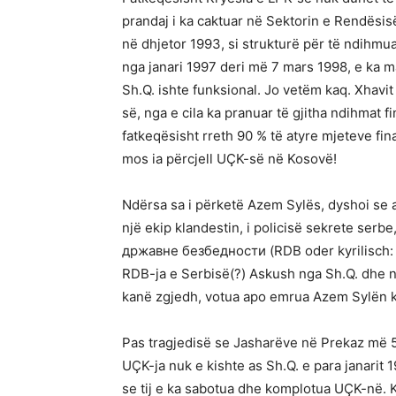
prandaj i ka caktuar në Sektorin e Rendësisë
në dhjetor 1993, si strukturë për të ndihmu
nga janari 1997 deri më 7 mars 1998, e ka m
Sh.Q. ishte funksional. Jo vetëm kaq. Xhavi
së, nga e cila ka pranuar të gjitha ndihmat 
fatkeqësisht rreth 90 % të atyre mjeteve fin
mos ia përcjell UÇK-së në Kosovë!
Ndërsa sa i përketë Azem Sylës, dyshoi se 
një ekip klandestin, i policisë sekrete serb
државне безбедности (RDB oder kyrilisch:
RDB-ja e Serbisë(?) Askush nga Sh.Q. dhe n
kanë zgjedh, votua apo emrua Azem Sylën k
Pas tragjedisë se Jasharëve në Prekaz më 
UÇK-ja nuk e kishte as Sh.Q. e para janarit 
se tij e ka sabotua dhe komplotua UÇK-në. 