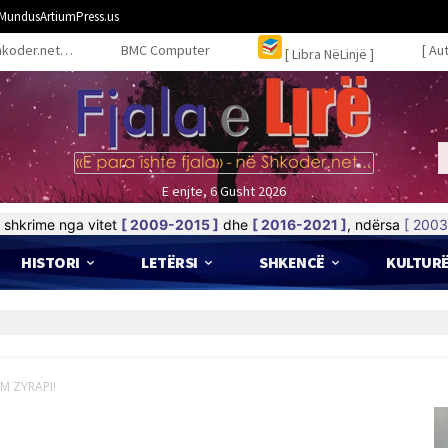
MundusArtiumPress.us
hkoder.net…
BMC Computer
[ Au
[ Libra NëLinjë ]
E enjte, 6 Gusht 2026
shkrime nga vitet
[ 2009-2015 ]
dhe
[ 2016-2021 ]
, ndërsa
[ 2003
HISTORI
LETËRSI
SHKENCË
KULTUR
IM ZYRAPI!