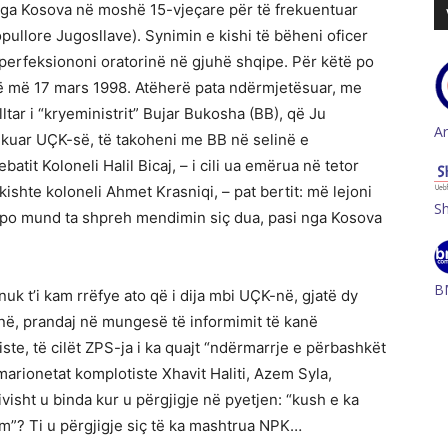
 nga Kosova në moshë 15-vjeçare për të frekuentuar
ullore Jugosllave). Synimin e kishi të bëheni oficer
a perfeksiononi oratorinë në gjuhë shqipe. Për këtë po
kë më 17 mars 1998. Atëherë pata ndërmjetësuar, me
ltar i “kryeministrit” Bujar Bukosha (BB), që Ju
A
hkuar UÇK-së, të takoheni me BB në selinë e
tit Koloneli Halil Bicaj, – i cili ua emërua në tetor
kishte koloneli Ahmet Krasniqi, – pat bertit: më lejoni
S
k po mund ta shpreh mendimin siç dua, pasi nga Kosova
B
 nuk t’i kam rrëfye ato që i dija mbi UÇK-në, gjatë dy
anë, prandaj në mungesë të informimit të kanë
te, të cilët ZPS-ja i ka quajt “ndërmarrje e përbashkët
arionetat komplotiste Xhavit Haliti, Azem Syla,
isht u binda kur u përgjigje në pyetjen: “kush e ka
”? Ti u përgjigje siç të ka mashtrua NPK…