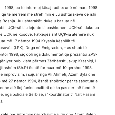
lli 1998, po të informoj kësaj radhe: unë në mars 1998
ë që të merrem me strehimin e Ju ushtarakëve që ishi
e Bosnja. Ju ushtarakët, duke u bazuar në
bi i UÇK-së t’iu lejonte t’i bashkoheni UÇK-së, duke ua
 në UÇK në Kosovë. Fatkeqësisht UÇK-ja atëherë nuk
uar më 17 nëntor 1994 Kryesia Këshillit të
osovës (LPK), Dega në Emigracion, – as shtab të
ntor 1998, siç doli nga dokumentet që prezantoi ZPS-
ënjyer publikisht përmes Zëdhënsit Jakup Krasniqi, i
jithshëm (Sh.P) është formuar më 10 qershor 1998.
jë improvizim, i sajuar nga Ali Ahmeti, Azem Syla dhe
-së më 27 nëntor 1994, është shpërdor për ta sabotuar e
he atë lloj funksionaliteti që ka pas deri në fund të
ë, nga policia e Serbisë, i “koordinatorit” Nait Hasani
).
 ketë pas informim për Xhavit Halitin dhe Azem Sylën,