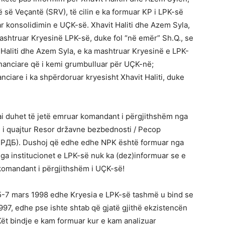
 së Veçantë (SRV), të cilin e ka formuar KP i LPK-së
ar konsolidimin e UÇK-së. Xhavit Haliti dhe Azem Syla,
ashtruar Kryesinë LPK-së, duke fol “në emër” Sh.Q., se
t Haliti dhe Azem Syla, e ka mashtruar Kryesinë e LPK-
financiare që i kemi grumbulluar për UÇK-në;
anciare i ka shpërdoruar kryesisht Xhavit Haliti, duke
ai duhet të jetë emruar komandant i përgjithshëm nga
e, i quajtur Resor državne bezbednosti / Ресор
 РДБ). Dushoj që edhe edhe NPK është formuar nga
ga institucionet e LPK-së nuk ka (dez)informuar se e
omandant i përgjithshëm i UÇK-së!
5-7 mars 1998 edhe Kryesia e LPK-së tashmë u bind se
1997, edhe pse ishte shtab që gjatë gjithë ekzistencën
Kët bindje e kam formuar kur e kam analizuar