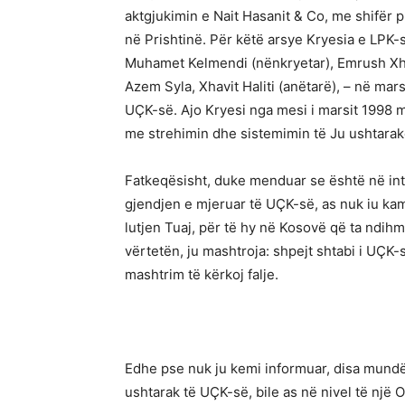
aktgjukimin e Nait Hasanit & Co, me shifër p
në Prishtinë. Për këtë arsye Kryesia e LPK-së,
Muhamet Kelmendi (nënkryetar), Emrush Xhema
Azem Syla, Xhavit Haliti (anëtarë), – në m
UÇK-së. Ajo Kryesi nga mesi i marsit 1998 m
me strehimin dhe sistemimin të Ju ushtarak
Fatkeqësisht, duke menduar se është në int
gjendjen e mjeruar të UÇK-së, as nuk iu ka
lutjen Tuaj, për të hy në Kosovë që ta ndih
vërtetën, ju mashtroja: shpejt shtabi i UÇK
mashtrim të kërkoj falje.
Edhe pse nuk ju kemi informuar, disa mundë
ushtarak të UÇK-së, bile as në nivel të një 