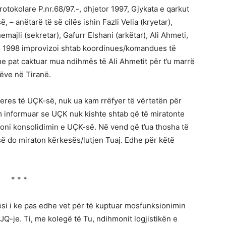
rotokolare P.nr.68/97.-, dhjetor 1997, Gjykata e qarkut
 – anëtarë të së cilës ishin Fazli Velia (kryetar),
jli (sekretar), Gafurr Elshani (arkëtar), Ali Ahmeti,
ars 1998 improvizoi shtab koordinues/komandues të
e pat caktuar mua ndihmës të Ali Ahmetit për t’u marrë
ëve në Tiranë.
eres të UÇK-së, nuk ua kam rrëfyer të vërtetën për
m informuar se UÇK nuk kishte shtab që të miratonte
moni konsolidimin e UÇK-së. Në vend që t’ua thosha të
-së do miraton kërkesës/lutjen Tuaj. Edhe për këtë
* * *
si i ke pas edhe vet për të kuptuar mosfunksionimin
OJQ-je. Ti, me kolegë të Tu, ndihmonit logjistikën e