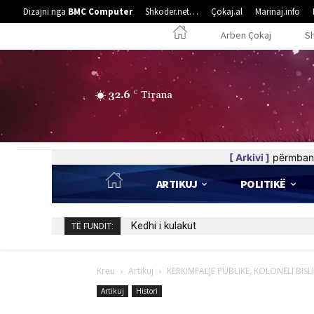
Dizajni nga
BMC Computer
Shkoder.net…
Çokaj.al
Marinaj.info
Arben Çokaj
S
32.6
C
Tirana
[ Arkivi ]
përmban 
ARTIKUJ
POLITIKË
Kedhi i kulakut
TË FUNDIT:
Kreu
Artikuj
KERKIMFALJE PUBLIKE, KOLONELI BISL
Artikuj
Histori