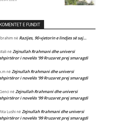
KOMENTET E FUNDIT
Razijes, 90-vjetorin e lindjes së saj…
Ibrahim
në
Zejnullah Rrahmani dhe universi
Mali
në
shpirtëror i novelës ‘99 Rruzaret prej smaragdi
Zejnullah Rrahmani dhe universi
k.m
në
shpirtëror i novelës ‘99 Rruzaret prej smaragdi
Zejnullah Rrahmani dhe universi
Genci
në
shpirtëror i novelës ‘99 Rruzaret prej smaragdi
Zejnullah Rrahmani dhe universi
Rita Lushi
në
shpirtëror i novelës ‘99 Rruzaret prej smaragdi