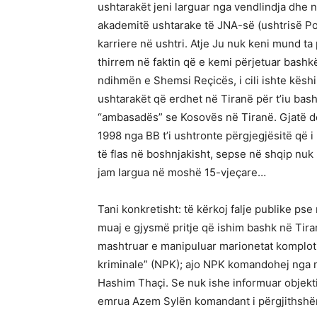
ushtarakët jeni larguar nga vendlindja dhe
akademitë ushtarake të JNA-së (ushtrisë Pop
karriere në ushtri. Atje Ju nuk keni mund t
thirrem në faktin që e kemi përjetuar bash
ndihmën e Shemsi Reçicës, i cili ishte këshil
ushtarakët që erdhet në Tiranë për t’iu bas
“ambasadës” se Kosovës në Tiranë. Gjatë deba
1998 nga BB t’i ushtronte përgjegjësitë që i 
të flas në boshnjakisht, sepse në shqip nu
jam largua në moshë 15-vjeçare…
Tani konkretisht: të kërkoj falje publike pse
muaj e gjysmë pritje që ishim bashk në Tir
mashtruar e manipuluar marionetat komplotis
kriminale” (NPK); ajo NPK komandohej nga m
Hashim Thaçi. Se nuk ishe informuar objektiv
emrua Azem Sylën komandant i përgjithshëm