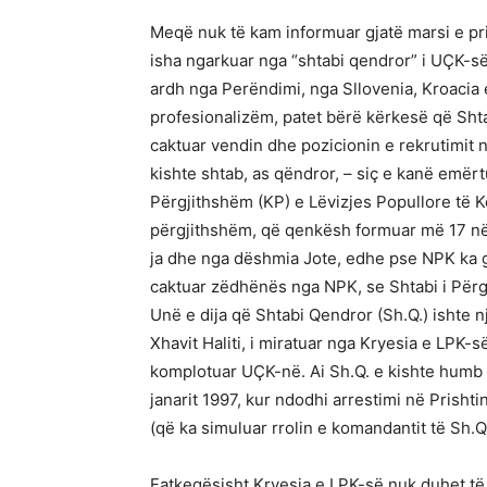
Meqë nuk të kam informuar gjatë marsi e pri
isha ngarkuar nga “shtabi qendror” i UÇK-s
ardh nga Perëndimi, nga Sllovenia, Kroacia 
profesionalizëm, patet bërë kërkesë që Shta
caktuar vendin dhe pozicionin e rekrutimit
kishte shtab, as qëndror, – siç e kanë emërt
Përgjithshëm (KP) e Lëvizjes Popullore të K
përgjithshëm, që qenkësh formuar më 17 në
ja dhe nga dëshmia Jote, edhe pse NPK ka g
caktuar zëdhënës nga NPK, se Shtabi i Përg
Unë e dija që Shtabi Qendror (Sh.Q.) ishte n
Xhavit Haliti, i miratuar nga Kryesia e LPK
komplotuar UÇK-në. Ai Sh.Q. e kishte humb ed
janarit 1997, kur ndodhi arrestimi në Prishtin
(që ka simuluar rrolin e komandantit të Sh.Q.
Fatkeqësisht Kryesia e LPK-së nuk duhet të