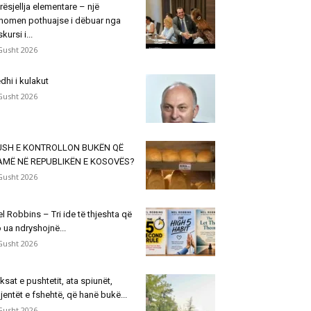
rësjellja elementare – një
nomen pothuajse i dëbuar nga
skursi i...
Gusht 2026
dhi i kulakut
Gusht 2026
USH E KONTROLLON BUKËN QË
AMË NË REPUBLIKËN E KOSOVËS?
Gusht 2026
l Robbins – Tri ide të thjeshta që
 ua ndryshojnë...
Gusht 2026
ksat e pushtetit, ata spiunët,
jentët e fshehtë, që hanë bukë...
Gusht 2026