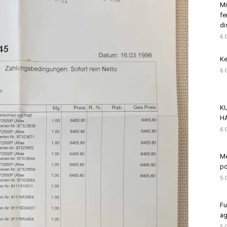
Mi
fe
di
6 
Ke
6 
K
H
6 
Me
po
5 
Fu
ag
5 