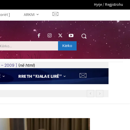
Hyrje / Regjistrohu
torët ]
ARKIVI
Kërko
Kërko...
 – 2009 ]
(
në html
)
Ë
RRETH “FJALA E LIRË”