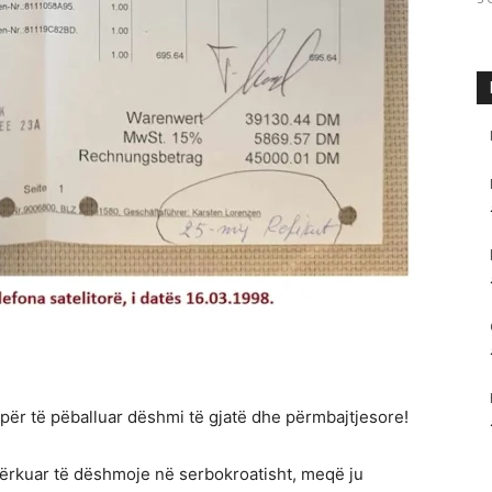
 për të pëballuar dëshmi të gjatë dhe përmbajtjesore!
kërkuar të dëshmoje në serbokroatisht, meqë ju