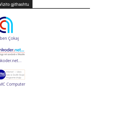
Vizito gjithashtu
rben Çokaj
hkoder.net…
MC Computer