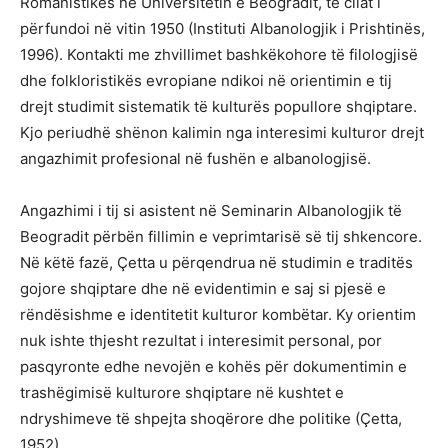
Romanistikës në Universitetin e Beogradit, të cilat i
përfundoi në vitin 1950 (Instituti Albanologjik i Prishtinës,
1996). Kontakti me zhvillimet bashkëkohore të filologjisë
dhe folkloristikës evropiane ndikoi në orientimin e tij
drejt studimit sistematik të kulturës popullore shqiptare.
Kjo periudhë shënon kalimin nga interesimi kulturor drejt
angazhimit profesional në fushën e albanologjisë.
Angazhimi i tij si asistent në Seminarin Albanologjik të
Beogradit përbën fillimin e veprimtarisë së tij shkencore.
Në këtë fazë, Çetta u përqendrua në studimin e traditës
gojore shqiptare dhe në evidentimin e saj si pjesë e
rëndësishme e identitetit kulturor kombëtar. Ky orientim
nuk ishte thjesht rezultat i interesimit personal, por
pasqyronte edhe nevojën e kohës për dokumentimin e
trashëgimisë kulturore shqiptare në kushtet e
ndryshimeve të shpejta shoqërore dhe politike (Çetta,
1952).