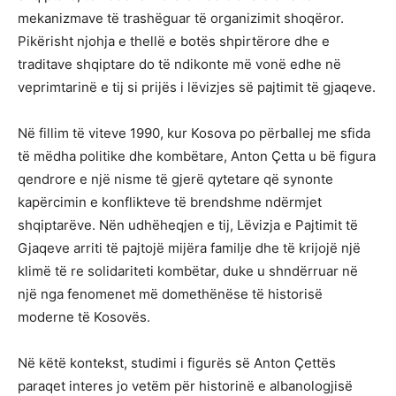
mekanizmave të trashëguar të organizimit shoqëror.
Pikërisht njohja e thellë e botës shpirtërore dhe e
traditave shqiptare do të ndikonte më vonë edhe në
veprimtarinë e tij si prijës i lëvizjes së pajtimit të gjaqeve.
Në fillim të viteve 1990, kur Kosova po përballej me sfida
të mëdha politike dhe kombëtare, Anton Çetta u bë figura
qendrore e një nisme të gjerë qytetare që synonte
kapërcimin e konflikteve të brendshme ndërmjet
shqiptarëve. Nën udhëheqjen e tij, Lëvizja e Pajtimit të
Gjaqeve arriti të pajtojë mijëra familje dhe të krijojë një
klimë të re solidariteti kombëtar, duke u shndërruar në
një nga fenomenet më domethënëse të historisë
moderne të Kosovës.
Në këtë kontekst, studimi i figurës së Anton Çettës
paraqet interes jo vetëm për historinë e albanologjisë