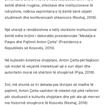
është dhënë rrugëve, shkollave dhe institucioneve të
ndryshme, ndërsa veprimtaria e tij është bërë objekt
studimesh dhe konferencash shkencore (Rexhaj, 2016).
Një shenjë e rëndësishme e këtij vlerësimi institucional
është edhe krijimi i dekoratës presidenciale “Medalja e
Paqes dhe Pajtimit Anton Çetta” (Presidenca e
Republikës së Kosovës, 2010).
Në kujtesën kolektive shqiptare, Anton Çetta përfaqëson
një model të veçantë intelektuali që e vuri dijen dhe
autoritetin moral në shërbim të shoqërisë (Pipa, 2018).
Sot, më shumë se tri dekada pas lëvizjes së madhe të
pajtimit, Anton Çetta vazhdon të mbetet një pikë referimi
për studiuesit e kulturës shqiptare dhe për ata që merren
me historinë shoqërore të Kosovës (Rexhaj, 2016).