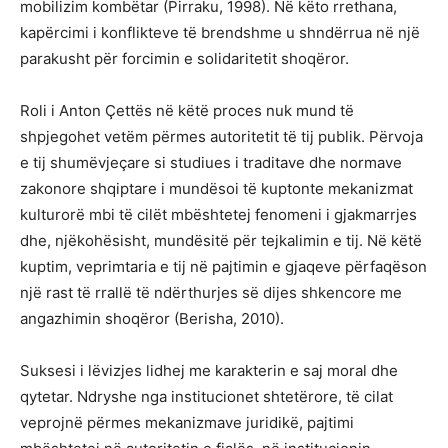
mobilizim kombëtar (Pirraku, 1998). Në këto rrethana,
kapërcimi i konflikteve të brendshme u shndërrua në një
parakusht për forcimin e solidaritetit shoqëror.
Roli i Anton Çettës në këtë proces nuk mund të
shpjegohet vetëm përmes autoritetit të tij publik. Përvoja
e tij shumëvjeçare si studiues i traditave dhe normave
zakonore shqiptare i mundësoi të kuptonte mekanizmat
kulturorë mbi të cilët mbështetej fenomeni i gjakmarrjes
dhe, njëkohësisht, mundësitë për tejkalimin e tij. Në këtë
kuptim, veprimtaria e tij në pajtimin e gjaqeve përfaqëson
një rast të rrallë të ndërthurjes së dijes shkencore me
angazhimin shoqëror (Berisha, 2010).
Suksesi i lëvizjes lidhej me karakterin e saj moral dhe
qytetar. Ndryshe nga institucionet shtetërore, të cilat
veprojnë përmes mekanizmave juridikë, pajtimi