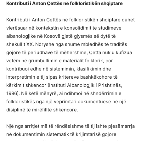
Kontributi i Anton Çettës në folkloristikën shqiptare
Kontributi i Anton Çettës në folkloristikën shqiptare duhet
vlerësuar në kontekstin e konsolidimit të studimeve
albanologjike në Kosovë gjatë gjysmës së dytë të
shekullit XX. Ndryshe nga shumë mbledhës të traditës
gojore të periudhave të mëhershme, Çetta nuk u kufizua
vetëm në grumbullimin e materialit folklorik, por
kontribuoi edhe në sistemimin, klasifikimin dhe
interpretimin e tij sipas kritereve bashkëkohore të
kërkimit shkencor (Instituti Albanologjik i Prishtinës,
1996). Në këtë mënyrë, ai ndihmoi në shndërrimin e
folkloristikës nga një veprimtari dokumentuese në një
disiplinë të mirëfilltë shkencore.
Një nga arritjet më të rëndësishme të tij ishte pjesëmarrja
në dokumentimin sistematik të krijimtarisë gojore