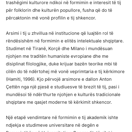
trashëgimi kulturore ndikoi në formimin e interesit të tij
për folklorin dhe kulturën popullore, fusha që do të
përcaktonin më vonë profilin e tij shkencor.
Arsimi i tij u zhvillua në institucione që luajtën rol të
rëndësishëm në formimin e elitës intelektuale shqiptare.
Studimet në Tiranë, Korçë dhe Milano i mundësuan
njohjen me traditën humaniste evropiane dhe me
disiplinat filologjike, duke krijuar bazën teorike mbi të
cilën do të ndërtohej më vonë veprimtaria e tij kërkimore
(Hamiti, 1996). Kjo përvojë arsimore e dallon Anton
Çettën nga një pjesë e studiuesve të brezit të tij, pasi i
mundësoi të ndërthurte njohjen e kulturës tradicionale
shqiptare me qasjet moderne të kërkimit shkencor.
Një etapë vendimtare në formimin e tij akademik ishte
ndjekja e studimeve universitare në degën e