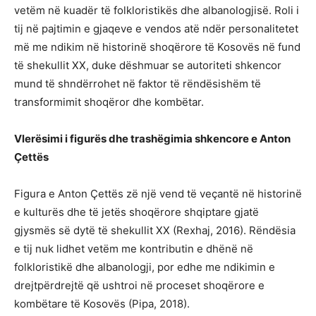
vetëm në kuadër të folkloristikës dhe albanologjisë. Roli i
tij në pajtimin e gjaqeve e vendos atë ndër personalitetet
më me ndikim në historinë shoqërore të Kosovës në fund
të shekullit XX, duke dëshmuar se autoriteti shkencor
mund të shndërrohet në faktor të rëndësishëm të
transformimit shoqëror dhe kombëtar.
Vlerësimi i figurës dhe trashëgimia shkencore e Anton
Çettës
Figura e Anton Çettës zë një vend të veçantë në historinë
e kulturës dhe të jetës shoqërore shqiptare gjatë
gjysmës së dytë të shekullit XX (Rexhaj, 2016). Rëndësia
e tij nuk lidhet vetëm me kontributin e dhënë në
folkloristikë dhe albanologji, por edhe me ndikimin e
drejtpërdrejtë që ushtroi në proceset shoqërore e
kombëtare të Kosovës (Pipa, 2018).