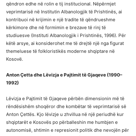
qëndron edhe në rolin e tij institucional. Nëpërmjet
veprimtarisë në Institutin Albanologjik të Prishtinës, ai
kontribuoi në krijimin e një tradite të qëndrueshme
kërkimore dhe në formimin e brezave të rinj të
studiuesve (Instituti Albanologjik i Prishtinës, 1996). Për
këtë arsye, ai konsiderohet me të drejtë një nga figurat
themeluese të folkloristikës moderne shqiptare në
Kosovë.
Anton Çetta dhe Lëvizja e Pajtimit të Gjaqeve (1990–
1992)
Lëvizja e Pajtimit të Gjaqeve përbën dimensionin më të
rëndësishëm shoqëror dhe kombëtar të veprimtarisë së
Anton Çettës. Kjo lëvizje u zhvillua në një periudhë kur
shqiptarët e Kosovës po përballeshin me humbjen e
autonomisë, shtimin e represionit politik dhe nevojën për