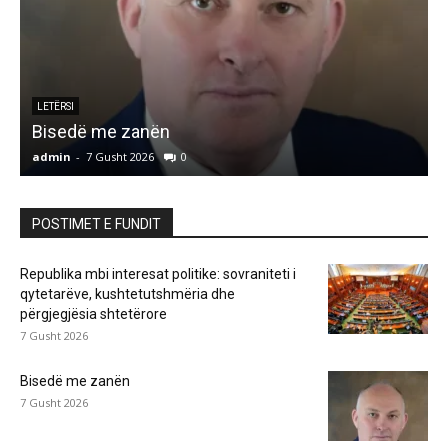
LETËRSI
Bisedë me zanën
admin
-
7 Gusht 2026
0
a
POSTIMET E FUNDIT
Republika mbi interesat politike: sovraniteti i
qytetarëve, kushtetutshmëria dhe
përgjegjësia shtetërore
7 Gusht 2026
Bisedë me zanën
7 Gusht 2026