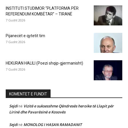
INSTITUTI STUDIMOR “PLATFORMA PËR
REFERENDUM KOMBËTAR” – TIRANË
7 Gusht 2026
Pijanecët e qytetit tim
7 Gusht 2026
HEKURAN HALILI (Poezi shqip-gjermanisht)
7 Gusht 2026
KOMENTET E FUNDIT
Sejdi
Vizitë e suksesshme Qëndresës heroike të Llapit për
në
Lirinë dhe Pavarësinë e Kosovës
Sejdi
MONOLOG I HASAN RAMADANIT
në