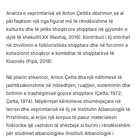
Analiza e veprimtarisë së Anton Çettës dëshmon se ai
përfaqëson një nga figurat më të rëndësishme të
kulturës dhe të jetës shoqërore shqiptare në gjysmën e
dytë të shekullit XX (Rexhaj, 2016). Kontributi i tij shtrihet
në zhvillimin e folkloristikës shqiptare dhe në forcimin e
kohezionit shoqëror e kombëtar të shqiptarëve të
Kosovës (Pipa, 2018).
Në planin shkencor, Anton Çetta dha një ndihmesë të
jashtëzakonshme në mbledhjen, ruajtjen, sistemimin dhe
botimin e trashëgimisë gojore shqiptare (Çetta, 1972;
Çetta, 1974). Nëpërmjet kërkimeve shumëvjeçare në
terren dhe veprimtarisë së tij në Institutin Albanologjik të
Prishtinës, ai krijoi një korpus të pasur materialesh
folklorike që vazhdon të shërbejë si burim i rëndësishëm
për studimet albanologjike (Instituti Albanologjik i