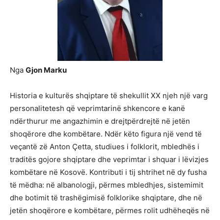
Nga
Gjon Marku
Historia e kulturës shqiptare të shekullit XX njeh një varg
personalitetesh që veprimtarinë shkencore e kanë
ndërthurur me angazhimin e drejtpërdrejtë në jetën
shoqërore dhe kombëtare. Ndër këto figura një vend të
veçantë zë Anton Çetta, studiues i folklorit, mbledhës i
traditës gojore shqiptare dhe veprimtar i shquar i lëvizjes
kombëtare në Kosovë. Kontributi i tij shtrihet në dy fusha
të mëdha: në albanologji, përmes mbledhjes, sistemimit
dhe botimit të trashëgimisë folklorike shqiptare, dhe në
jetën shoqërore e kombëtare, përmes rolit udhëheqës në