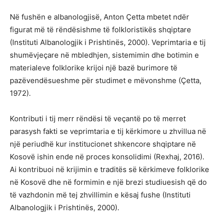
Në fushën e albanologjisë, Anton Çetta mbetet ndër
figurat më të rëndësishme të folkloristikës shqiptare
(Instituti Albanologjik i Prishtinës, 2000). Veprimtaria e tij
shumëvjeçare në mbledhjen, sistemimin dhe botimin e
materialeve folklorike krijoi një bazë burimore të
pazëvendësueshme për studimet e mëvonshme (Çetta,
1972).
Kontributi i tij merr rëndësi të veçantë po të merret
parasysh fakti se veprimtaria e tij kërkimore u zhvillua në
një periudhë kur institucionet shkencore shqiptare në
Kosovë ishin ende në proces konsolidimi (Rexhaj, 2016).
Ai kontribuoi në krijimin e traditës së kërkimeve folklorike
në Kosovë dhe në formimin e një brezi studiuesish që do
të vazhdonin më tej zhvillimin e kësaj fushe (Instituti
Albanologjik i Prishtinës, 2000).