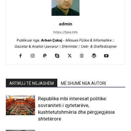
admin
https://fjala.info
Publikuar nga:
Arben Çokaj
-
Mësues Fizike & Informatike ::
Gazetar & Analist i pavarur :: Shkrimtar :: Ueb- & Grafikdizajner
ARTIKUJ TË NGJASHËM
MË SHUMË NGA AUTORI
Republika mbi interesat politike:
sovraniteti i qytetarëve,
kushtetutshmëria dhe përgjegjësia
shtetërore