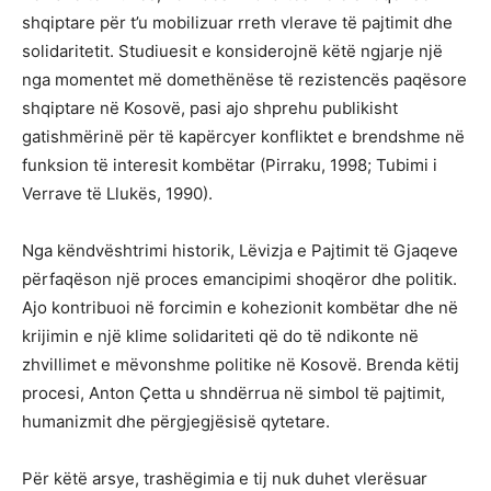
shqiptare për t’u mobilizuar rreth vlerave të pajtimit dhe
solidaritetit. Studiuesit e konsiderojnë këtë ngjarje një
nga momentet më domethënëse të rezistencës paqësore
shqiptare në Kosovë, pasi ajo shprehu publikisht
gatishmërinë për të kapërcyer konfliktet e brendshme në
funksion të interesit kombëtar (Pirraku, 1998; Tubimi i
Verrave të Llukës, 1990).
Nga këndvështrimi historik, Lëvizja e Pajtimit të Gjaqeve
përfaqëson një proces emancipimi shoqëror dhe politik.
Ajo kontribuoi në forcimin e kohezionit kombëtar dhe në
krijimin e një klime solidariteti që do të ndikonte në
zhvillimet e mëvonshme politike në Kosovë. Brenda këtij
procesi, Anton Çetta u shndërrua në simbol të pajtimit,
humanizmit dhe përgjegjësisë qytetare.
Për këtë arsye, trashëgimia e tij nuk duhet vlerësuar