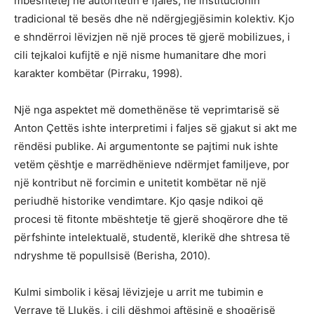
mbështetej në autoritetin e fjalës, në institucionin
tradicional të besës dhe në ndërgjegjësimin kolektiv. Kjo
e shndërroi lëvizjen në një proces të gjerë mobilizues, i
cili tejkaloi kufijtë e një nisme humanitare dhe mori
karakter kombëtar (Pirraku, 1998).
Një nga aspektet më domethënëse të veprimtarisë së
Anton Çettës ishte interpretimi i faljes së gjakut si akt me
rëndësi publike. Ai argumentonte se pajtimi nuk ishte
vetëm çështje e marrëdhënieve ndërmjet familjeve, por
një kontribut në forcimin e unitetit kombëtar në një
periudhë historike vendimtare. Kjo qasje ndikoi që
procesi të fitonte mbështetje të gjerë shoqërore dhe të
përfshinte intelektualë, studentë, klerikë dhe shtresa të
ndryshme të popullsisë (Berisha, 2010).
Kulmi simbolik i kësaj lëvizjeje u arrit me tubimin e
Verrave të Llukës, i cili dëshmoi aftësinë e shoqërisë