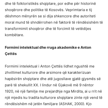
dhe të folkloristikës shqiptare, por edhe për historinë
shoqërore dhe politike të Kosovës. Veprimtaria e tij
dëshmon mënyrën se si dija shkencore dhe autoriteti
moral mund të shndërrohen në faktorë të rëndësishëm të
transformimit shoqëror dhe të forcimit të vetëdijes
kombëtare.
Formimi intelektual dhe rruga akademike e Anton
Çettës
Formimi intelektual i Anton Çettës lidhet ngushtë me
zhvillimet kulturore dhe arsimore që karakterizuan
hapësirën shqiptare dhe atë jugosllave gjatë gjysmës së
parë të shekullit XX. I lindur në Gjakovë më 9 nëntor
1920, në një familje me prejardhje nga Mirdita, ai u rrit në
një mjedis ku tradita kulturore shqiptare zinte një vend të
rëndësishëm në jetën familjare (ASHAK, 2000). Kjo