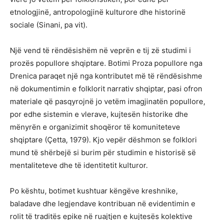
etnologjinë, antropologjinë kulturore dhe historinë
sociale (Sinani, pa vit).
Një vend të rëndësishëm në veprën e tij zë studimi i
prozës popullore shqiptare. Botimi Proza popullore nga
Drenica paraqet një nga kontributet më të rëndësishme
në dokumentimin e folklorit narrativ shqiptar, pasi ofron
materiale që pasqyrojnë jo vetëm imagjinatën popullore,
por edhe sistemin e vlerave, kujtesën historike dhe
mënyrën e organizimit shoqëror të komuniteteve
shqiptare (Çetta, 1979). Kjo vepër dëshmon se folklori
mund të shërbejë si burim për studimin e historisë së
mentaliteteve dhe të identitetit kulturor.
Po kështu, botimet kushtuar këngëve kreshnike,
baladave dhe legjendave kontribuan në evidentimin e
rolit të traditës epike në ruajtjen e kujtesës kolektive