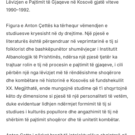
Lëvizjen e Pajtimit të Gjaqeve në Kosovë gjatë viteve
1990–1992.
Figura e Anton Çettës ka tërhequr vëmendjen e
studiuesve kryesisht në dy drejtime. Një pjesë e
literaturës është përqendruar në veprimtarinë e tij si
folklorist dhe bashkëpunëtor shumëvjeçar i Institutit
Albanologjik të Prishtinës, ndërsa një pjesë tjetër ka
trajtuar rolin e tij në procesin e pajtimit të gjaqeve, i cili
përbën një nga lëvizjet më të rëndësishme shoqërore
dhe kombëtare në historinë e Kosovës së fundshekullit
XX. Megjithatë, ende mungojnë studime që t’i shqyrtojnë
këto dy dimensione si pjesë të një personaliteti të vetëm,
duke evidentuar lidhjen ndërmjet formimit të tij si
studiues i kulturës popullore dhe angazhimit të tij në
shërbim të pajtimit shoqëror dhe të unitetit kombëtar.