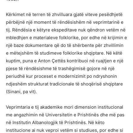
Kërkimet në terren të zhvilluara gjatë viteve pesëdhjetë
përbëjnë një moment të rëndësishëm në veprimtarinë e
tij. Rëndësia e këtyre ekspeditave nuk qëndron vetëm në
mbledhjen e materialeve folklorike, por edhe në krijimin e
një baze dokumentare që do të shërbente për zhvillimin
e mëtejshëm të studimeve folklorike shqiptare. Në këtë
kuptim, puna e Anton Çettës kontribuoi në ruajtjen e një
pjese të rëndësishme të trashëgimisë gojore në një
periudhë kur proceset e modernizimit po ndryshonin
ndjeshëm strukturat tradicionale të shoqërisë shqiptare
(Sinani, pa vit).
Veprimtaria e tij akademike mori dimension institucional
me angazhimin në Universitetin e Prishtinës dhe më pas
në Institutin Albanologjik të Prishtinës. Në këto
institucione ai nuk veproi vetëm si studiues, por edhe si