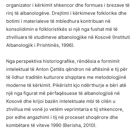
organizator i kërkimit shkencor dhe formues i brezave të
rinj të albanologëve. Drejtimi i kërkimeve folklorike dhe
botimi i materialeve të mbledhura kontribuan në
konsolidimin e folkloristikës si një nga fushat më të
zhvilluara të studimeve albanologjike në Kosovë (Instituti
Albanologjik i Prishtinës, 1996).
Nga perspektiva historiografike, rëndësia e formimit
intelektual të Anton Çettës qëndron në aftësinë e tij për
të lidhur traditën kulturore shqiptare me metodologjinë
moderne të kërkimit. Pikërisht kjo ndërthurje e bëri atë
një nga figurat më përfaqësuese të albanologjisë në
Kosovë dhe krijoi bazën intelektuale mbi të cilën u
zhvillua më vonë jo vetëm veprimtaria e tij shkencore,
por edhe angazhimi i tij në proceset shoqërore dhe
kombëtare të viteve 1990 (Berisha, 2010).