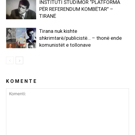
INSTITUTI STUDIMOR “PLATFORMA
PËR REFERENDUM KOMBËTAR” –
TIRANË
Tirana nuk kishte
shkrimtarë/publicistë… – thonë ende
komunistët e tollonave
K O M E N T E