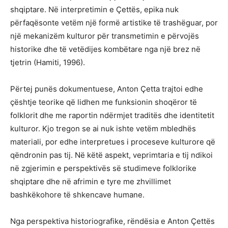
shqiptare. Në interpretimin e Çettës, epika nuk
përfaqësonte vetëm një formë artistike të trashëguar, por
një mekanizëm kulturor për transmetimin e përvojës
historike dhe të vetëdijes kombëtare nga një brez në
tjetrin (Hamiti, 1996).
Përtej punës dokumentuese, Anton Çetta trajtoi edhe
çështje teorike që lidhen me funksionin shoqëror të
folklorit dhe me raportin ndërmjet traditës dhe identitetit
kulturor. Kjo tregon se ai nuk ishte vetëm mbledhës
materiali, por edhe interpretues i proceseve kulturore që
qëndronin pas tij. Në këtë aspekt, veprimtaria e tij ndikoi
në zgjerimin e perspektivës së studimeve folklorike
shqiptare dhe në afrimin e tyre me zhvillimet
bashkëkohore të shkencave humane.
Nga perspektiva historiografike, rëndësia e Anton Çettës