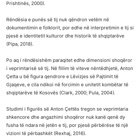
Prishtinës, 2000).
Rëndësia e punës së tij nuk qëndron vetëm në
dokumentimin e folklorit, por edhe në interpretimin e tij si
pjesë e identitetit kulturor dhe historik të shqiptarëve
(Pipa, 2018).
Po aq i rëndësishëm paraqitet edhe dimensioni shoqëror
i veprimtarisë së tij. Në fillim të viteve nëntëdhjetë, Anton
Çetta u bë figura qendrore e Lëvizjes së Pajtimit të
Gjaqeve, e cila ndikoi në forcimin e unitetit kombëtar të
shqiptarëve të Kosovës (Clark, 2000; Pula, 2004).
Studimi i figurës së Anton Çettës tregon se veprimtaria
shkencore dhe angazhimi shoqëror nuk kanë qenë dy
fusha të ndara në jetën e tij, por pjesë përbërëse të një
vizioni të përbashkët (Rexhaj, 2016).