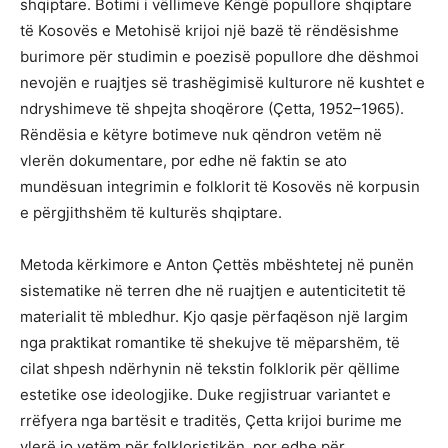
shqiptare. Botimi i vëllimeve Këngë popullore shqiptare
të Kosovës e Metohisë krijoi një bazë të rëndësishme
burimore për studimin e poezisë popullore dhe dëshmoi
nevojën e ruajtjes së trashëgimisë kulturore në kushtet e
ndryshimeve të shpejta shoqërore (Çetta, 1952–1965).
Rëndësia e këtyre botimeve nuk qëndron vetëm në
vlerën dokumentare, por edhe në faktin se ato
mundësuan integrimin e folklorit të Kosovës në korpusin
e përgjithshëm të kulturës shqiptare.
Metoda kërkimore e Anton Çettës mbështetej në punën
sistematike në terren dhe në ruajtjen e autenticitetit të
materialit të mbledhur. Kjo qasje përfaqëson një largim
nga praktikat romantike të shekujve të mëparshëm, të
cilat shpesh ndërhynin në tekstin folklorik për qëllime
estetike ose ideologjike. Duke regjistruar variantet e
rrëfyera nga bartësit e traditës, Çetta krijoi burime me
vlerë jo vetëm për folkloristikën, por edhe për