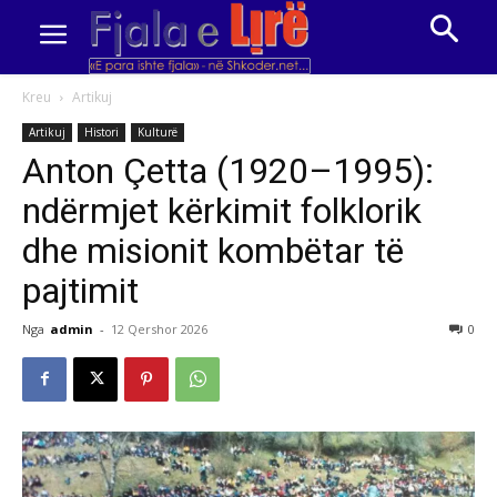
Kreu
Artikuj
Artikuj
Histori
Kulturë
Anton Çetta (1920–1995):
ndërmjet kërkimit folklorik
dhe misionit kombëtar të
pajtimit
Nga
admin
-
12 Qershor 2026
0