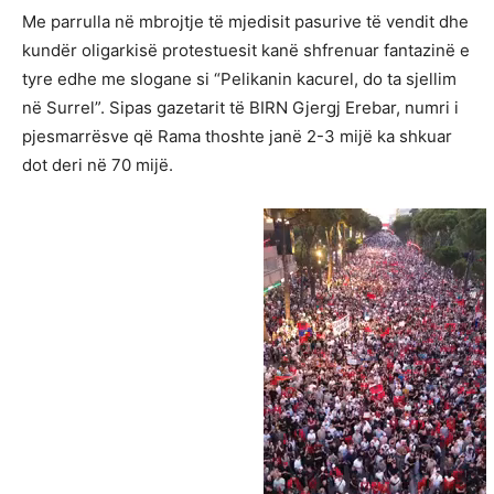
Me parrulla në mbrojtje të mjedisit pasurive të vendit dhe
kundër oligarkisë protestuesit kanë shfrenuar fantazinë e
tyre edhe me slogane si “Pelikanin kacurel, do ta sjellim
në Surrel”. Sipas gazetarit të BIRN Gjergj Erebar, numri i
pjesmarrësve që Rama thoshte janë 2-3 mijë ka shkuar
dot deri në 70 mijë.