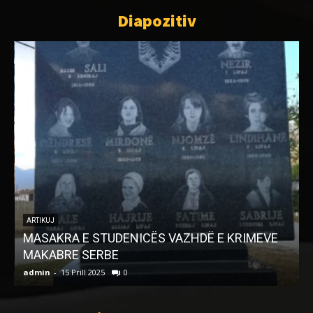
Diapozitiv
ARTIKUJ
MASAKRA E STUDENICËS VAZHDË E KRIMEVE
MAKABRE SERBE
B
admin
-
15 Prill 2025
0
a