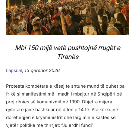
Mbi 150 mijë vetë pushtojnë rrugët e
Tiranës
Lapsi.al
,
13 qershor 2026
Protesta kombëtare e kësaj të shtune mund të quhet pa
frikë si manifestimi më i madh i mbajtur në Shqipëri që
prej rënies së komunizmit në 1990. Dhjetra mijëra
qytetarë janë bashkuar në ditën e 14 të. Ata kërkojnë
dorëheqjen e kryeministrit dhe largimin e kastës së
vjetër politike me thirrjet: “Ju erdhi fundi”.