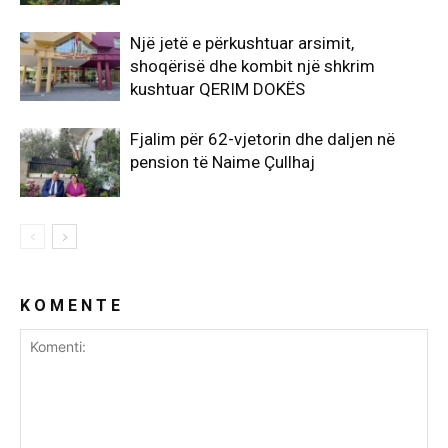
Një jetë e përkushtuar arsimit,
shoqërisë dhe kombit një shkrim
kushtuar QERIM DOKËS
Fjalim për 62-vjetorin dhe daljen në
pension të Naime Çullhaj
K O M E N T E