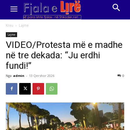
Kreu
Lajme
Lajme
VIDEO/Protesta më e madhe
në tre dekada: “Ju erdhi
fundi!”
Nga
admin
-
13 Qershor 2026
0