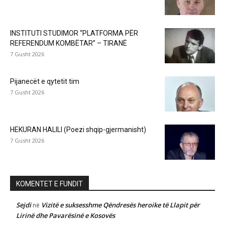
INSTITUTI STUDIMOR “PLATFORMA PËR
REFERENDUM KOMBËTAR” – TIRANË
7 Gusht 2026
Pijanecët e qytetit tim
7 Gusht 2026
HEKURAN HALILI (Poezi shqip-gjermanisht)
7 Gusht 2026
KOMENTET E FUNDIT
Sejdi
Vizitë e suksesshme Qëndresës heroike të Llapit për
në
Lirinë dhe Pavarësinë e Kosovës