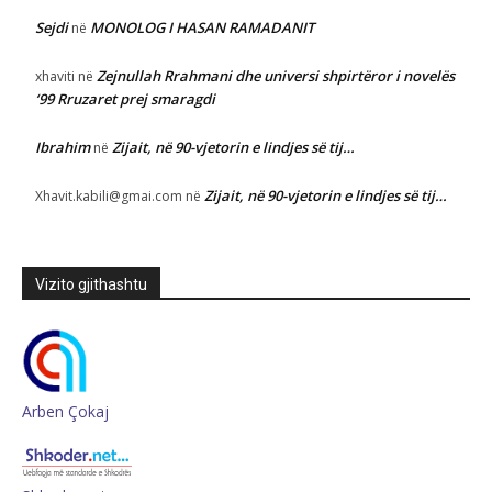
Sejdi
MONOLOG I HASAN RAMADANIT
në
Zejnullah Rrahmani dhe universi shpirtëror i novelës
xhaviti
në
‘99 Rruzaret prej smaragdi
Ibrahim
Zijait, në 90-vjetorin e lindjes së tij…
në
Zijait, në 90-vjetorin e lindjes së tij…
Xhavit.kabili@gmai.com
në
Vizito gjithashtu
Arben Çokaj