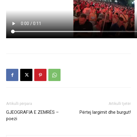
Artikulli përpara
Artikulli tjetër
GJEOGRAFIA E ZEMRËS –
Përtej largimit dhe burgut!
poezi