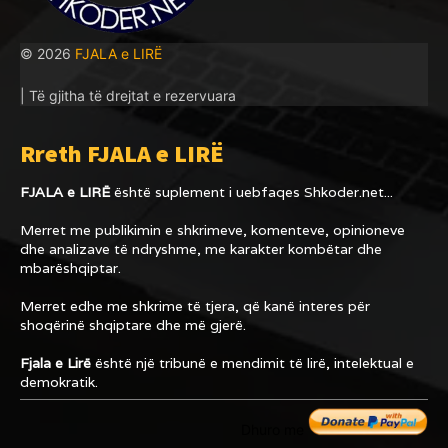
© 2026
FJALA e LIRË
| Të gjitha të drejtat e rezervuara
Rreth FJALA e LIRË
FJALA e LIRË
është suplement i uebfaqes
Shkoder.net...
Merret me publikimin e shkrimeve, komenteve, opinioneve
dhe analizave të ndryshme, me karakter kombëtar dhe
mbarëshqiptar.
Merret edhe me shkrime të tjera, që kanë interes për
shoqërinë shqiptare dhe më gjerë.
Fjala e Lirë
është një tribunë e mendimit të lirë, intelektual e
demokratik.
Dhuro me