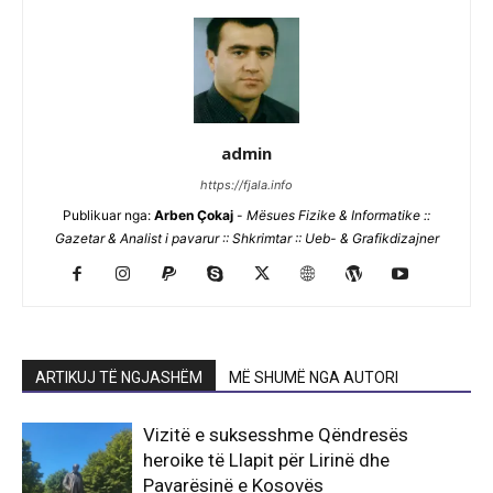
admin
https://fjala.info
Publikuar nga:
Arben Çokaj
-
Mësues Fizike & Informatike ::
Gazetar & Analist i pavarur :: Shkrimtar :: Ueb- & Grafikdizajner
ARTIKUJ TË NGJASHËM
MË SHUMË NGA AUTORI
Vizitë e suksesshme Qëndresës
heroike të Llapit për Lirinë dhe
Pavarësinë e Kosovës