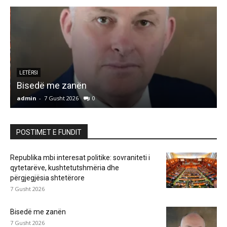
LETËRSI
Bisedë me zanën
admin
-
7 Gusht 2026
0
a
POSTIMET E FUNDIT
Republika mbi interesat politike: sovraniteti i
qytetarëve, kushtetutshmëria dhe
përgjegjësia shtetërore
7 Gusht 2026
Bisedë me zanën
7 Gusht 2026