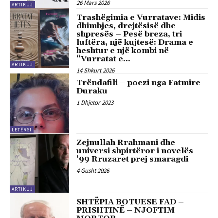
26 Mars 2026
ARTIKUJ
Trashëgimia e Vurratave: Midis
dhimbjes, drejtësisë dhe
shpresës – Pesë breza, tri
luftëra, një kujtesë: Drama e
heshtur e një kombi në
“Vurratat e...
ARTIKUJ
14 Shkurt 2026
Trëndafili – poezi nga Fatmire
Duraku
1 Dhjetor 2023
LETËRSI
Zejnullah Rrahmani dhe
universi shpirtëror i novelës
‘99 Rruzaret prej smaragdi
4 Gusht 2026
ARTIKUJ
SHTËPIA BOTUESE FAD –
PRISHTINË – NJOFTIM