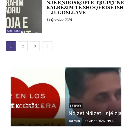
NJË ENDOSKOPI E TRUPIT NË
KALBËZIM TË SHOQËRISË ISH
– JUGOSLLAVE
14 Qershor 2025
ARTIKUJ
1
2
3
ART
TE
LETËRSI
Ndizet Ndizet… një zjarr i pashuar.
DH
admin
-
6 Gusht 2026
0
adm