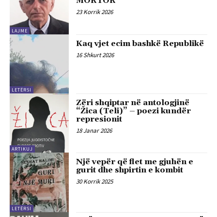
MORTOR
23 Korrik 2026
LAJME
Kaq vjet ecim bashkë Republikë
16 Shkurt 2026
LETËRSI
Zëri shqiptar në antologjinë
“Žica (Teli)” – poezi kundër
represionit
18 Janar 2026
ARTIKUJ
Një vepër që flet me gjuhën e
gurit dhe shpirtin e kombit
30 Korrik 2025
LETËRSI