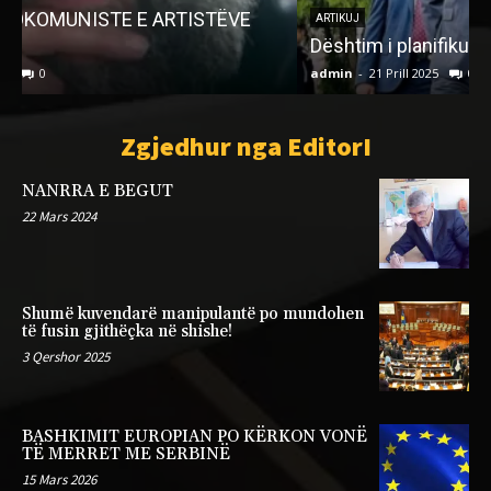
ARTIKUJ
Dështim i planifikuar i partisë fituese!
admin
-
21 Prill 2025
0
a
Zgjedhur nga EditorI
NANRRA E BEGUT
22 Mars 2024
Shumë kuvendarë manipulantë po mundohen
të fusin gjithëçka në shishe!
3 Qershor 2025
BASHKIMIT EUROPIAN PO KËRKON VONË
TË MERRET ME SERBINË
15 Mars 2026