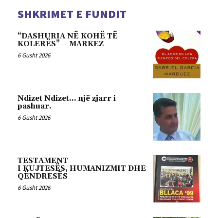
SHKRIMET E FUNDIT
“DASHURIA NË KOHË TË
KOLERËS” – MARKEZ
6 Gusht 2026
Ndizet Ndizet… një zjarr i
pashuar.
6 Gusht 2026
TESTAMENT
I KUJTESËS, HUMANIZMIT DHE
QËNDRESËS
6 Gusht 2026