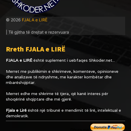
© 2026
FJALA e LIRË
| Të gjitha të drejtat e rezervuara
Rreth FJALA e LIRË
FJALA e LIRË
është suplement i uebfaqes
Shkoder.net...
Merret me publikimin e shkrimeve, komenteve, opinioneve
dhe analizave të ndryshme, me karakter kombëtar dhe
mbarëshqiptar.
Merret edhe me shkrime të tjera, që kanë interes për
shoqërinë shqiptare dhe më gjerë.
Fjala e Lirë
është një tribunë e mendimit të lirë, intelektual e
demokratik.
Dhuro me