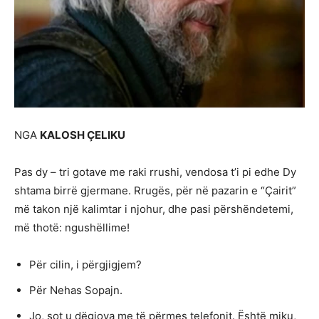
NGA
KALOSH ҪELIKU
Pas dy – tri gotave me raki rrushi, vendosa t’i pi edhe Dy
shtama birrë gjermane. Rrugës, për në pazarin e “Ҫairit”
më takon një kalimtar i njohur, dhe pasi përshëndetemi,
më thotë: ngushëllime!
Për cilin, i përgjigjem?
Për Nehas Sopajn.
Jo, sot u dëgjova me të përmes telefonit. Është miku,