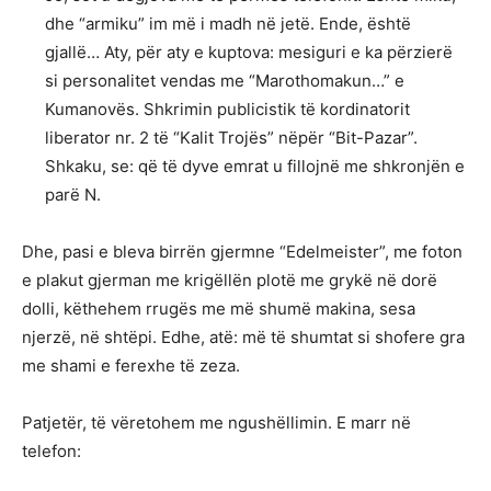
dhe “armiku” im më i madh në jetë. Ende, është
gjallë… Aty, për aty e kuptova: mesiguri e ka përzierë
si personalitet vendas me “Marothomakun…” e
Kumanovës. Shkrimin publicistik të kordinatorit
liberator nr. 2 të “Kalit Trojës” nëpër “Bit-Pazar”.
Shkaku, se: që të dyve emrat u fillojnë me shkronjën e
parë N.
Dhe, pasi e bleva birrën gjermne “Edelmeister”, me foton
e plakut gjerman me krigëllën plotë me grykë në dorë
dolli, këthehem rrugës me më shumë makina, sesa
njerzë, në shtëpi. Edhe, atë: më të shumtat si shofere gra
me shami e ferexhe të zeza.
Patjetër, të vëretohem me ngushëllimin. E marr në
telefon: