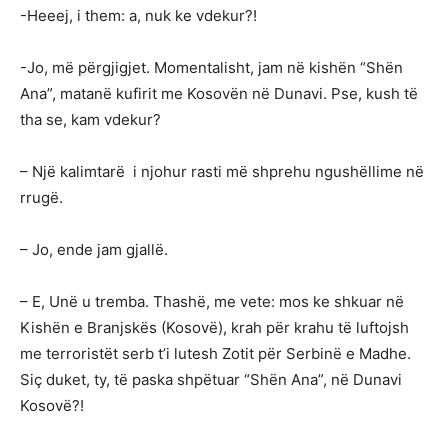
-Heeej, i them: a, nuk ke vdekur?!
-Jo, më përgjigjet. Momentalisht, jam në kishën “Shën
Ana”, matanë kufirit me Kosovën në Dunavi. Pse, kush të
tha se, kam vdekur?
– Një kalimtarë i njohur rasti më shprehu ngushëllime në
rrugë.
– Jo, ende jam gjallë.
– E, Unë u tremba. Thashë, me vete: mos ke shkuar në
Kishën e Branjskës (Kosovë), krah për krahu të luftojsh
me terroristët serb t’i lutesh Zotit për Serbinë e Madhe.
Siç duket, ty, të paska shpëtuar “Shën Ana”, në Dunavi
Kosovë?!