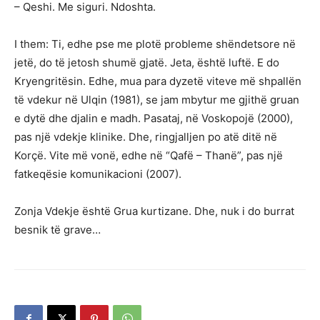
– Qeshi. Me siguri. Ndoshta.
I them: Ti, edhe pse me plotë probleme shëndetsore në
jetë, do të jetosh shumë gjatë. Jeta, është luftë. E do
Kryengritësin. Edhe, mua para dyzetë viteve më shpallën
të vdekur në Ulqin (1981), se jam mbytur me gjithë gruan
e dytë dhe djalin e madh. Pasataj, në Voskopojë (2000),
pas një vdekje klinike. Dhe, ringjalljen po atë ditë në
Korçë. Vite më vonë, edhe në “Qafë – Thanë”, pas një
fatkeqësie komunikacioni (2007).
Zonja Vdekje është Grua kurtizane. Dhe, nuk i do burrat
besnik të grave…