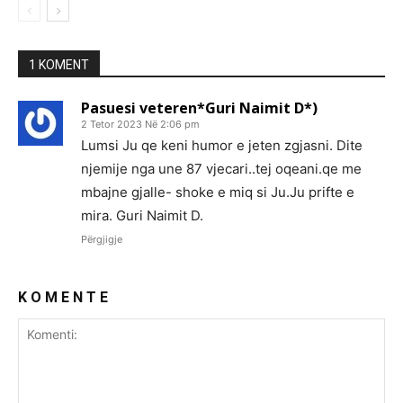
1 KOMENT
Pasuesi veteren*Guri Naimit D*)
2 Tetor 2023 Në 2:06 pm
Lumsi Ju qe keni humor e jeten zgjasni. Dite
njemije nga une 87 vjecari..tej oqeani.qe me
mbajne gjalle- shoke e miq si Ju.Ju prifte e
mira. Guri Naimit D.
Përgjigje
K O M E N T E