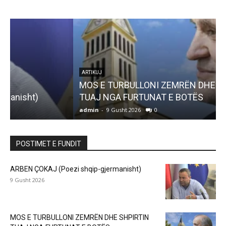
ARTIKUJ
MOS E TURBULLONI ZEMRËN DHE SHPIRTIN
TUAJ NGA FURTUNAT E BOTËS
admin
-
9 Gusht 2026
0
a
POSTIMET E FUNDIT
ARBEN ÇOKAJ (Poezi shqip-gjermanisht)
9 Gusht 2026
MOS E TURBULLONI ZEMRËN DHE SHPIRTIN