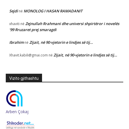
Sejdi
MONOLOG I HASAN RAMADANIT
në
Zejnullah Rrahmani dhe universi shpirtëror i novelës
xhaviti
në
‘99 Rruzaret prej smaragdi
Ibrahim
Zijait, në 90-vjetorin e lindjes së tij…
në
Zijait, në 90-vjetorin e lindjes së tij…
Xhavit.kabili@gmai.com
në
Vizito gjithashtu
Arben Çokaj