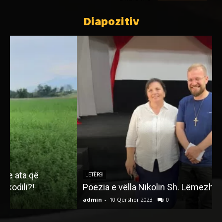
Diapozitiv
LETËRSI
Poezia e vëlla Nikolin Sh. Lëmezhit
admin
-
10 Qershor 2023
0
a