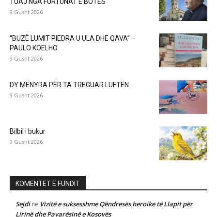
TUAJ NGA FURTUNAT E BOTËS
9 Gusht 2026
“BUZË LUMIT PIEDRA U ULA DHE QAVA” –
PAULO KOELHO
9 Gusht 2026
DY MËNYRA PËR TA TREGUAR LUFTËN
9 Gusht 2026
Bilbil i bukur
9 Gusht 2026
KOMENTET E FUNDIT
Sejdi
Vizitë e suksesshme Qëndresës heroike të Llapit për
në
Lirinë dhe Pavarësinë e Kosovës