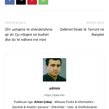
Artikulli përpara
Artikulli tjetër
20+ ushqime të shëndetshme
Qëllimet Reale të Terrorit në
që do t’ju mbajnë në buxhet
Banjskë
dhe do të ndiheni më mirë
admin
https://fjala.info
Publikuar nga:
Arben Çokaj
-
Mësues Fizike & Informatike ::
Gazetar & Analist i pavarur :: Shkrimtar :: Ueb- & Grafikdizajner