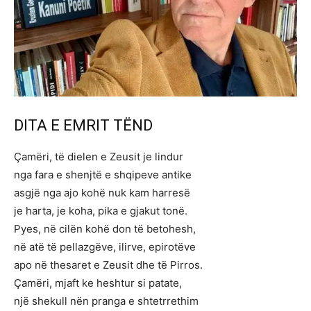
DITA E EMRIT TËND
Çamëri, të dielen e Zeusit je lindur
nga fara e shenjtë e shqipeve antike
asgjë nga ajo kohë nuk kam harresë
je harta, je koha, pika e gjakut tonë.
Pyes, në cilën kohë don të betohesh,
në atë të pellazgëve, ilirve, epirotëve
apo në thesaret e Zeusit dhe të Pirros.
Çamëri, mjaft ke heshtur si patate,
një shekull nën pranga e shtetrrethim