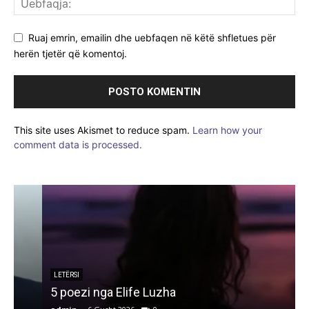
Ruaj emrin, emailin dhe uebfaqen në këtë shfletues për
herën tjetër që komentoj.
This site uses Akismet to reduce spam.
Learn how your
comment data is processed.
LETËRSI
5 poezi nga Elife Luzha
L