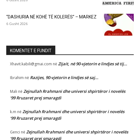
“DASHURIA NË KOHË TË KOLERËS” – MARKEZ
6 Gusht 2026
KOMENTET E FUNDIT
Zijait, në 90-vjetorin e lindjes së tij…
Xhavit.kabili@gmai.com
në
Razijes, 90-vjetorin e lindjes së saj…
Ibrahim
në
Zejnullah Rrahmani dhe universi shpirtëror i novelës
Mali
në
‘99 Rruzaret prej smaragdi
Zejnullah Rrahmani dhe universi shpirtëror i novelës
k.m
në
‘99 Rruzaret prej smaragdi
Zejnullah Rrahmani dhe universi shpirtëror i novelës
Genci
në
‘99 Rruzaret prej smaragdi