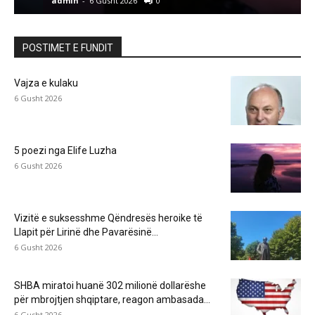
admin
-
6 Gusht 2026
0
a
POSTIMET E FUNDIT
Vajza e kulaku
6 Gusht 2026
5 poezi nga Elife Luzha
6 Gusht 2026
Vizitë e suksesshme Qëndresës heroike të
Llapit për Lirinë dhe Pavarësinë...
6 Gusht 2026
SHBA miratoi huanë 302 milionë dollarëshe
për mbrojtjen shqiptare, reagon ambasada...
6 Gusht 2026