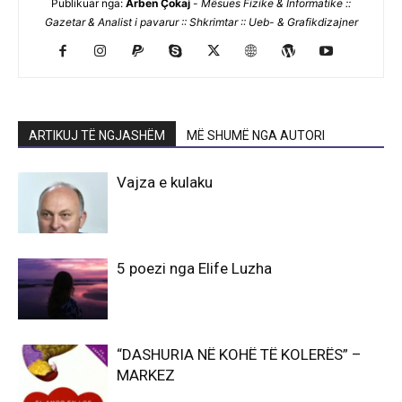
Publikuar nga:
Arben Çokaj
-
Mësues Fizike & Informatike ::
Gazetar & Analist i pavarur :: Shkrimtar :: Ueb- & Grafikdizajner
ARTIKUJ TË NGJASHËM
MË SHUMË NGA AUTORI
Vajza e kulaku
5 poezi nga Elife Luzha
“DASHURIA NË KOHË TË KOLERËS” –
MARKEZ