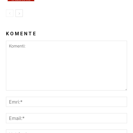
K O M E N T E