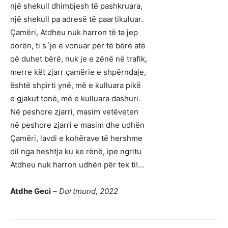
një shekull dhimbjesh të pashkruara,
një shekull pa adresë të paartikuluar.
Çamëri, Atdheu nuk harron të ta jep
dorën, ti s´je e vonuar për të bërë atë
që duhet bërë, nuk je e zënë në trafik,
merre kët zjarr çamërie e shpërndaje,
është shpirti ynë, më e kulluara pikë
e gjakut tonë, më e kulluara dashuri.
Në peshore zjarri, masim vetëveten
në peshore zjarri e masim dhe udhën
Çamëri, lavdi e kohërave të hershme
dil nga heshtja ku ke rënë, ipe ngritu
Atdheu nuk harron udhën për tek ti!…
Atdhe Geci
–
Dortmund, 2022