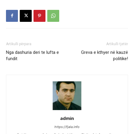
Artikulli përpara
Artikulli tjetër
Nga dashuria deri te lufta e
Greva e kthyer në kauzë
fundit
politike!
admin
https://fjala.info