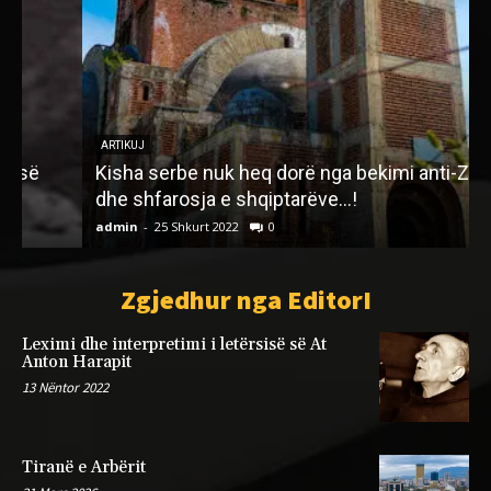
ARTIKUJ
Kisha serbe nuk heq dorë nga bekimi anti-Zot
“
dhe shfarosja e shqiptarëve…!
k
admin
-
25 Shkurt 2022
0
a
Zgjedhur nga EditorI
Leximi dhe interpretimi i letërsisë së At
Anton Harapit
13 Nëntor 2022
Tiranë e Arbërit