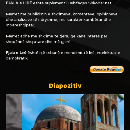
FJALA e LIRË
është suplement i uebfaqes
Shkoder.net...
Merret me publikimin e shkrimeve, komenteve, opinioneve
dhe analizave të ndryshme, me karakter kombëtar dhe
mbarëshqiptar.
Merret edhe me shkrime të tjera, që kanë interes për
shoqërinë shqiptare dhe më gjerë.
Fjala e Lirë
është një tribunë e mendimit të lirë, intelektual e
demokratik.
Dhuro me
Diapozitiv