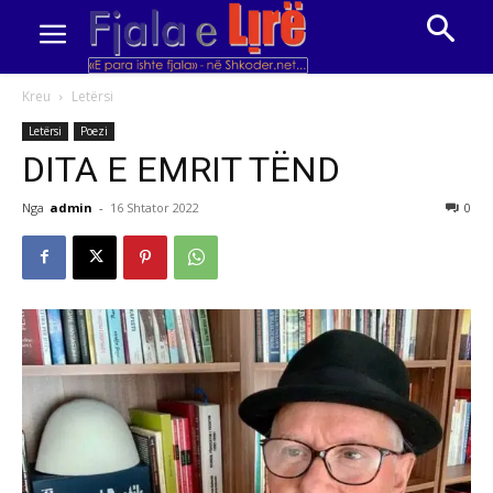
Kreu
Letërsi
Letërsi
Poezi
DITA E EMRIT TËND
Nga
admin
-
16 Shtator 2022
0