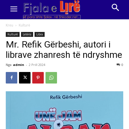
Kreu
Kulturë
Kulturë
Letërsi
Libra
Mr. Refik Gërbeshi, autori i
librave zhanresh të ndryshme
Nga
admin
-
2 Prill 2024
0