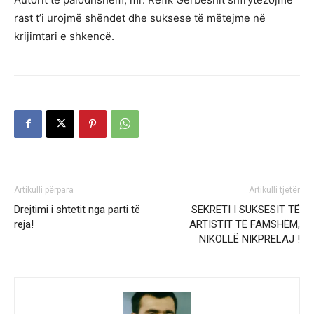
rast t’i urojmë shëndet dhe suksese të mëtejme në
krijimtari e shkencë.
Artikulli përpara
Artikulli tjetër
Drejtimi i shtetit nga parti të
SEKRETI I SUKSESIT TË
reja!
ARTISTIT TË FAMSHËM,
NIKOLLË NIKPRELAJ !