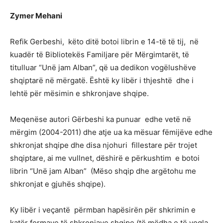
Zymer Mehani
Refik Gerbeshi, këto ditë botoi librin e 14-të të tij, në
kuadër të Bibliotekës Familjare për Mërgimtarët, të
titulluar “Unë jam Alban”, që ua dedikon vogëlushëve
shqiptarë në mërgatë. Është ky libër i thjeshtë dhe i
lehtë për mësimin e shkronjave shqipe.
Meqenëse autori Gërbeshi ka punuar edhe vetë në
mërgim (2004-2011) dhe atje ua ka mësuar fëmijëve edhe
shkronjat shqipe dhe disa njohuri fillestare për trojet
shqiptare, ai me vullnet, dëshirë e përkushtim e botoi
librin “Unë jam Alban” (Mëso shqip dhe argëtohu me
shkronjat e gjuhës shqipe).
Ky libër i veçantë përmban hapësirën për shkrimin e
katër formave të shkronjave shqipe (të mëdha e të vogla,