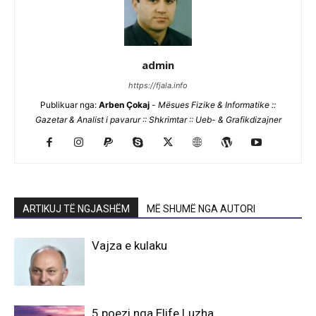
admin
https://fjala.info
Publikuar nga:
Arben Çokaj
-
Mësues Fizike & Informatike ::
Gazetar & Analist i pavarur :: Shkrimtar :: Ueb- & Grafikdizajner
ARTIKUJ TË NGJASHËM
MË SHUMË NGA AUTORI
Vajza e kulaku
5 poezi nga Elife Luzha