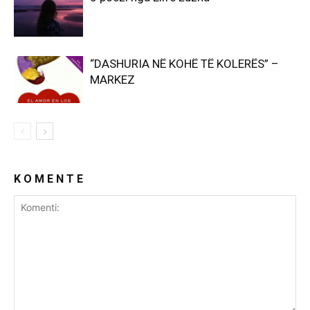
“DASHURIA NË KOHË TË KOLERËS” –
MARKEZ
K O M E N T E