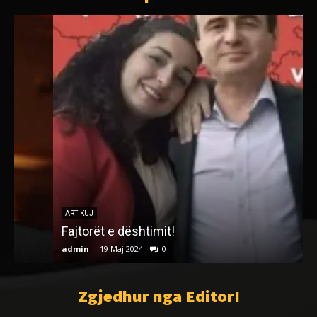
ARTIKUJ
Fajtorët e dështimit!
admin
-
19 Maj 2024
0
a
Zgjedhur nga EditorI