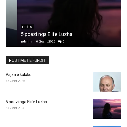
LETËRSI
5 poezi nga Elife Luzha
L
admin
-
6 Gusht 2026
0
a
POSTIMET E FUNDIT
Vajza e kulaku
6 Gusht 2026
5 poezi nga Elife Luzha
6 Gusht 2026