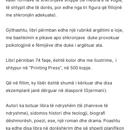
të shtypit dhe të dorës, por edhe nga tri figura që fillojnë
me shkronjën adekuate).
Gjithashtu, libri përmban edhe një rubrikë argëtimi e loje,
me bashkimin e pikave apo shkronjave duke provokuar
psikologjinë e fëmijëve dhe duke i argëtuar ata.
Libri përmban 74 faqe, është kolor dhe me ilustrime, i
shtypur në “Printing Press”, në 500 kopje.
Që në fillim, ky libër është shumë i kërkuar dhe disa
ekzemplarë janë dërguar në diasporë (Gjermani).
Autori ka botuar libra të ndryshëm (të zhanreve të
ndryshme), sidomos histori dhe teologji, biografi
dëshmorësh, poezi, ese, një roman dhe drama. Poashtu
ka edhe disa libra në dorëshkrim dhe së shpejti planifikon