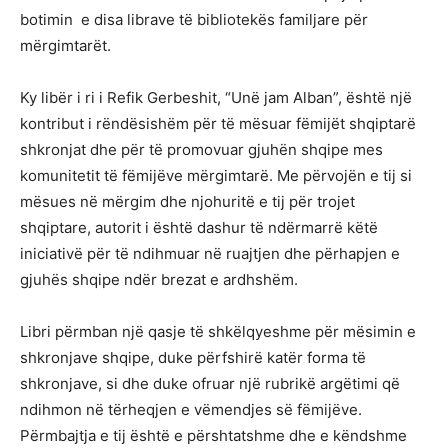
botimin e disa librave të bibliotekës familjare për
mërgimtarët.
Ky libër i ri i Refik Gerbeshit, “Unë jam Alban”, është një
kontribut i rëndësishëm për të mësuar fëmijët shqiptarë
shkronjat dhe për të promovuar gjuhën shqipe mes
komunitetit të fëmijëve mërgimtarë. Me përvojën e tij si
mësues në mërgim dhe njohuritë e tij për trojet
shqiptare, autorit i është dashur të ndërmarrë këtë
iniciativë për të ndihmuar në ruajtjen dhe përhapjen e
gjuhës shqipe ndër brezat e ardhshëm.
Libri përmban një qasje të shkëlqyeshme për mësimin e
shkronjave shqipe, duke përfshirë katër forma të
shkronjave, si dhe duke ofruar një rubrikë argëtimi që
ndihmon në tërheqjen e vëmendjes së fëmijëve.
Përmbajtja e tij është e përshtatshme dhe e këndshme