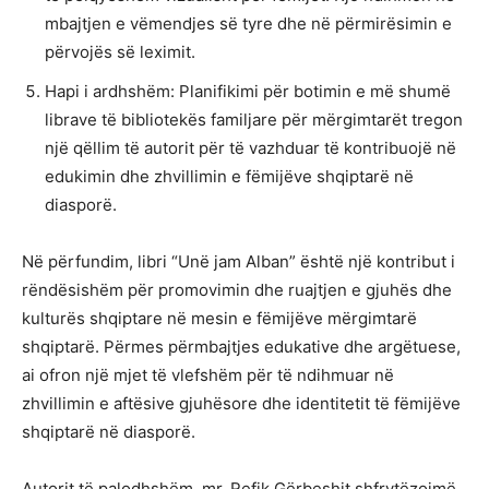
mbajtjen e vëmendjes së tyre dhe në përmirësimin e
përvojës së leximit.
Hapi i ardhshëm: Planifikimi për botimin e më shumë
librave të bibliotekës familjare për mërgimtarët tregon
një qëllim të autorit për të vazhduar të kontribuojë në
edukimin dhe zhvillimin e fëmijëve shqiptarë në
diasporë.
Në përfundim, libri “Unë jam Alban” është një kontribut i
rëndësishëm për promovimin dhe ruajtjen e gjuhës dhe
kulturës shqiptare në mesin e fëmijëve mërgimtarë
shqiptarë. Përmes përmbajtjes edukative dhe argëtuese,
ai ofron një mjet të vlefshëm për të ndihmuar në
zhvillimin e aftësive gjuhësore dhe identitetit të fëmijëve
shqiptarë në diasporë.
Autorit të palodhshëm, mr. Refik Gërbeshit shfrytëzojmë