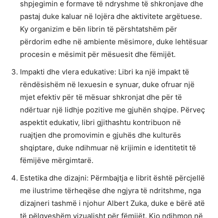
shpjegimin e formave të ndryshme të shkronjave dhe
pastaj duke kaluar në lojëra dhe aktivitete argëtuese.
Ky organizim e bën librin të përshtatshëm për
përdorim edhe në ambiente mësimore, duke lehtësuar
procesin e mësimit për mësuesit dhe fëmijët.
Impakti dhe vlera edukative: Libri ka një impakt të
rëndësishëm në lexuesin e synuar, duke ofruar një
mjet efektiv për të mësuar shkronjat dhe për të
ndërtuar një lidhje pozitive me gjuhën shqipe. Përveç
aspektit edukativ, libri gjithashtu kontribuon në
ruajtjen dhe promovimin e gjuhës dhe kulturës
shqiptare, duke ndihmuar në krijimin e identitetit të
fëmijëve mërgimtarë.
Estetika dhe dizajni: Përmbajtja e librit është përcjellë
me ilustrime tërheqëse dhe ngjyra të ndritshme, nga
dizajneri tashmë i njohur Albert Zuka, duke e bërë atë
të pëlqyeshëm vizualisht për fëmijët. Kjo ndihmon në