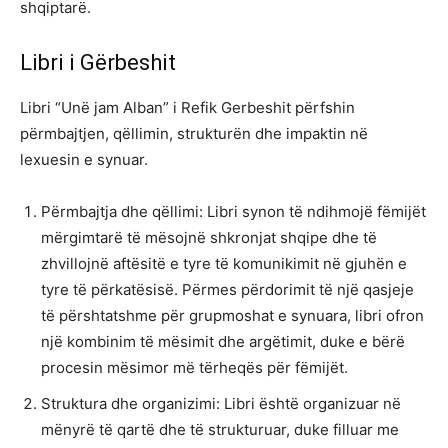
shqiptarë.
Libri i Gërbeshit
Libri “Unë jam Alban” i Refik Gerbeshit përfshin
përmbajtjen, qëllimin, strukturën dhe impaktin në
lexuesin e synuar.
Përmbajtja dhe qëllimi: Libri synon të ndihmojë fëmijët
mërgimtarë të mësojnë shkronjat shqipe dhe të
zhvillojnë aftësitë e tyre të komunikimit në gjuhën e
tyre të përkatësisë. Përmes përdorimit të një qasjeje
të përshtatshme për grupmoshat e synuara, libri ofron
një kombinim të mësimit dhe argëtimit, duke e bërë
procesin mësimor më tërheqës për fëmijët.
Struktura dhe organizimi: Libri është organizuar në
mënyrë të qartë dhe të strukturuar, duke filluar me