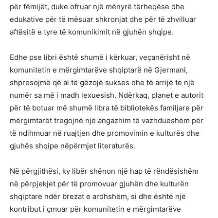
për fëmijët, duke ofruar një mënyrë tërheqëse dhe
edukative për të mësuar shkronjat dhe për të zhvilluar
aftësitë e tyre të komunikimit në gjuhën shqipe.
Edhe pse libri është shumë i kërkuar, veçanërisht në
komunitetin e mërgimtarëve shqiptarë në Gjermani,
shpresojmë që ai të gëzojë sukses dhe të arrijë te një
numër sa më i madh lexuesish. Ndërkaq, planet e autorit
për të botuar më shumë libra të bibliotekës familjare për
mërgimtarët tregojnë një angazhim të vazhdueshëm për
të ndihmuar në ruajtjen dhe promovimin e kulturës dhe
gjuhës shqipe nëpërmjet literaturës.
Në përgjithësi, ky libër shënon një hap të rëndësishëm
në përpjekjet për të promovuar gjuhën dhe kulturën
shqiptare ndër brezat e ardhshëm, si dhe është një
kontribut i çmuar për komunitetin e mërgimtarëve