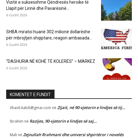
Vizitë e suksesshme Qëndresës heroike të
Llapit për Lirinë dhe Pavarësinë...
6 Gusht 2026
SHBA miratoi huanë 302 milionë dollarëshe
për mbrojtjen shqiptare, reagon ambasada...
6 Gusht 2026
“DASHURIA NË KOHË TË KOLERËS” – MARKEZ
6 Gusht 2026
KOMENTET E FUNDIT
Zijait, në 90-vjetorin e lindjes së tij…
Xhavit.kabili@gmai.com
në
Razijes, 90-vjetorin e lindjes së saj…
Ibrahim
në
Zejnullah Rrahmani dhe universi shpirtëror i novelës
Mali
në