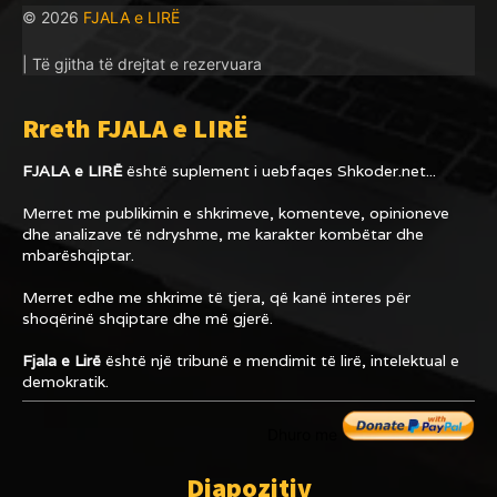
© 2026
FJALA e LIRË
| Të gjitha të drejtat e rezervuara
Rreth FJALA e LIRË
FJALA e LIRË
është suplement i uebfaqes
Shkoder.net...
Merret me publikimin e shkrimeve, komenteve, opinioneve
dhe analizave të ndryshme, me karakter kombëtar dhe
mbarëshqiptar.
Merret edhe me shkrime të tjera, që kanë interes për
shoqërinë shqiptare dhe më gjerë.
Fjala e Lirë
është një tribunë e mendimit të lirë, intelektual e
demokratik.
Dhuro me
Diapozitiv