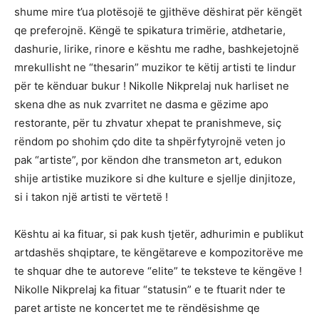
shume mire t’ua plotësojë te gjithëve dëshirat për këngët
qe preferojnë. Këngë te spikatura trimërie, atdhetarie,
dashurie, lirike, rinore e kështu me radhe, bashkejetojnë
mrekullisht ne “thesarin” muzikor te këtij artisti te lindur
për te kënduar bukur ! Nikolle Nikprelaj nuk harliset ne
skena dhe as nuk zvarritet ne dasma e gëzime apo
restorante, për tu zhvatur xhepat te pranishmeve, siç
rëndom po shohim çdo dite ta shpërfytyrojnë veten jo
pak “artiste”, por këndon dhe transmeton art, edukon
shije artistike muzikore si dhe kulture e sjellje dinjitoze,
si i takon një artisti te vërtetë !
Kështu ai ka fituar, si pak kush tjetër, adhurimin e publikut
artdashës shqiptare, te këngëtareve e kompozitorëve me
te shquar dhe te autoreve “elite” te teksteve te këngëve !
Nikolle Nikprelaj ka fituar “statusin” e te ftuarit nder te
paret artiste ne koncertet me te rëndësishme qe