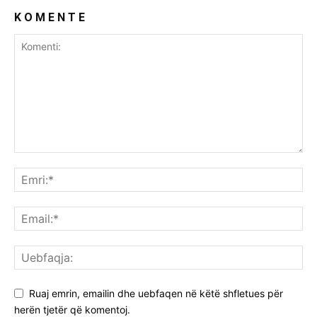
K O M E N T E
Ruaj emrin, emailin dhe uebfaqen në këtë shfletues për
herën tjetër që komentoj.