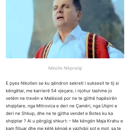
Nikolle Nikprelaj
E pyes Nikollen se ku qëndron sekreti i suksesit te tij si
këngëtar, me karrierë 54 vjeçare, i njohur tashme jo
vetëm ne trevën e Malësisë por ne te gjithë hapësirën
shqiptare, nga Mitrovica e deri ne Çamëri, nga Ulqini e
deri ne Shkup, dhe ne te gjitha vendet e Botes ku ka
shqiptar ? Ai u përgjigj shkurt: – Me këngën Maja Krahu e
kam filluar dhe me këtë këngë e vazhdoi sot e mot, sa te