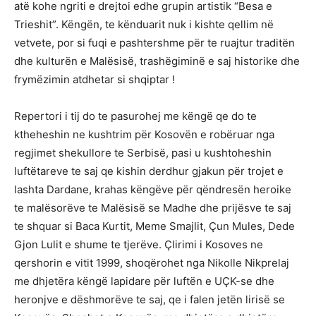
atë kohe ngriti e drejtoi edhe grupin artistik “Besa e
Trieshit”. Këngën, te kënduarit nuk i kishte qellim në
vetvete, por si fuqi e pashtershme për te ruajtur traditën
dhe kulturën e Malësisë, trashëgiminë e saj historike dhe
frymëzimin atdhetar si shqiptar !
Repertori i tij do te pasurohej me këngë qe do te
ktheheshin ne kushtrim për Kosovën e robëruar nga
regjimet shekullore te Serbisë, pasi u kushtoheshin
luftëtareve te saj qe kishin derdhur gjakun për trojet e
lashta Dardane, krahas këngëve për qëndresën heroike
te malësorëve te Malësisë se Madhe dhe prijësve te saj
te shquar si Baca Kurtit, Meme Smajlit, Çun Mules, Dede
Gjon Lulit e shume te tjerëve. Çlirimi i Kosoves ne
qershorin e vitit 1999, shoqërohet nga Nikolle Nikprelaj
me dhjetëra këngë lapidare për luftën e UÇK-se dhe
heronjve e dëshmorëve te saj, qe i falen jetën lirisë se