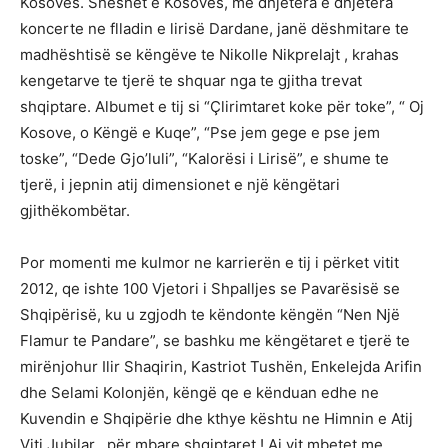
Kosovës. Sheshet e Kosovës, me dhjetëra e dhjetëra
koncerte ne flladin e lirisë Dardane, janë dëshmitare te
madhështisë se këngëve te Nikolle Nikprelajt , krahas
kengetarve te tjerë te shquar nga te gjitha trevat
shqiptare. Albumet e tij si “Çlirimtaret koke për toke”, “ Oj
Kosove, o Këngë e Kuqe”, “Pse jem gege e pse jem
toske”, “Dede Gjo’luli”, “Kalorësi i Lirisë”, e shume te
tjerë, i jepnin atij dimensionet e një këngëtari
gjithëkombëtar.
Por momenti me kulmor ne karrierën e tij i përket vitit
2012, qe ishte 100 Vjetori i Shpalljes se Pavarësisë se
Shqipërisë, ku u zgjodh te këndonte këngën “Nen Një
Flamur te Pandare”, se bashku me këngëtaret e tjerë te
mirënjohur Ilir Shaqirin, Kastriot Tushën, Enkelejda Arifin
dhe Selami Kolonjën, këngë qe e kënduan edhe ne
Kuvendin e Shqipërie dhe kthye kështu ne Himnin e Atij
Viti Jubilar , për mbare shqiptaret ! Ai vit mbetet me