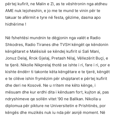
përtej kufirit, ne Malin e Zi, as te vështronin nga atdheu
AME nuk lejoheshin, e jo me te mund te vinin për te
takuar te afërmit e tyre në festa, gëzime, dasma apo
hidhërime !
Në fshehtësi mundnin te dëgjonin nga valët e Radio
Shkodres, Radio Tiranes dhe TVSH këngët qe këndonin
këngëtaret e Malësisë se këndej kufirit si Sali Mani,
Jonuz Delaj, Rrok Gjelaj, Pretash Nilaj, Vëllezërit Buçi, e
te tjerë. Nikolle Nikprelaj thotë se ishte i ri, fare i ri, por e
kishte ëndërr ti takonte këta këngëtare e te tjerë, këngët
e te cilëve ishin frymëzim për shqiptaret e përtej kufirit
dhe deri ne Kosovë. Ne u rritem me këto kënge, i
mësuam dhe kur erdhi dita i kënduam fort, kujton ai, pas
ndryshimeve qe sollën vitet ’90 ne Ballkan. Nikolla u
diplomua për pikture ne Universitetin e Prishtinës, por
këngës dhe muzikës nuk iu nda për asnjë moment. Në