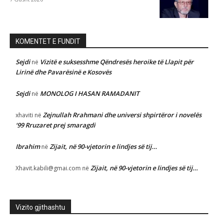
KOMENTET E FUNDIT
Sejdi
Vizitë e suksesshme Qëndresës heroike të Llapit për
në
Lirinë dhe Pavarësinë e Kosovës
Sejdi
MONOLOG I HASAN RAMADANIT
në
Zejnullah Rrahmani dhe universi shpirtëror i novelës
xhaviti
në
‘99 Rruzaret prej smaragdi
Ibrahim
Zijait, në 90-vjetorin e lindjes së tij…
në
Zijait, në 90-vjetorin e lindjes së tij…
Xhavit.kabili@gmai.com
në
Vizito gjithashtu