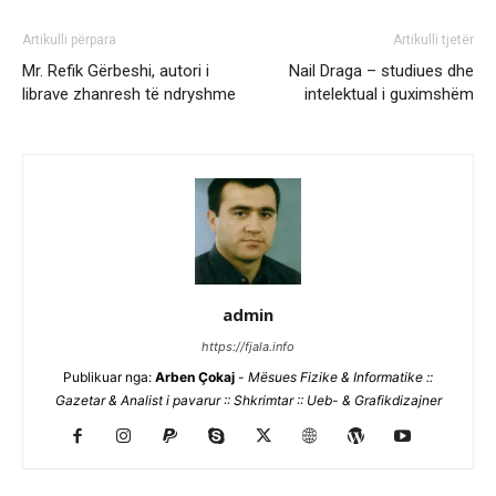
Artikulli përpara
Artikulli tjetër
Mr. Refik Gërbeshi, autori i
Nail Draga – studiues dhe
librave zhanresh të ndryshme
intelektual i guximshëm
admin
https://fjala.info
Publikuar nga:
Arben Çokaj
-
Mësues Fizike & Informatike ::
Gazetar & Analist i pavarur :: Shkrimtar :: Ueb- & Grafikdizajner