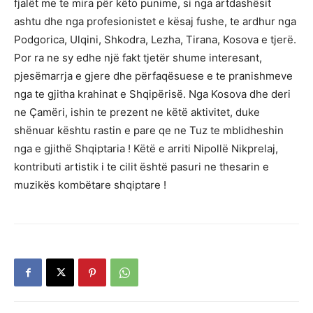
fjalët me te mira për këto punime, si nga artdashësit
ashtu dhe nga profesionistet e kësaj fushe, te ardhur nga
Podgorica, Ulqini, Shkodra, Lezha, Tirana, Kosova e tjerë.
Por ra ne sy edhe një fakt tjetër shume interesant,
pjesëmarrja e gjere dhe përfaqësuese e te pranishmeve
nga te gjitha krahinat e Shqipërisë. Nga Kosova dhe deri
ne Çamëri, ishin te prezent ne këtë aktivitet, duke
shënuar kështu rastin e pare qe ne Tuz te mblidheshin
nga e gjithë Shqiptaria ! Këtë e arriti Nipollë Nikprelaj,
kontributi artistik i te cilit është pasuri ne thesarin e
muzikës kombëtare shqiptare !