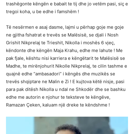
trashëgonte këngën e babait te tij dhe jo vetëm pasi, siç e
tregoi koha, u be edhe i famshëm !
Të nesërmen e asaj dasme, lajmi u përhap goje me goje
ne gjitha fshatrat e trevës se Malësisë, se djali i Nosh
Grishit Nikprelaj te Trieshit, Nikolla i moshës 6 vjeç,
këndonte dhe këngën Maja Krahu, edhe me lahute ! Me
pak fjale, kështu nisi karriera e këngëtarit te Malësisë se
Madhe, te mirënjohurit Nikolle Nikprelaj, te cilin tashme e
quajnë edhe “ambasadori” i këngës dhe muzikës se
trevës shqiptare ne Malin e Zi ! E kujtova këtë nisje, pasi
para pak ditësh Nikolla u ndal ne Shkodër dhe se bashku
edhe me autorin e njohur te teksteve te këngëve,
Ramazan Çeken, kaluam një dreke te këndshme !