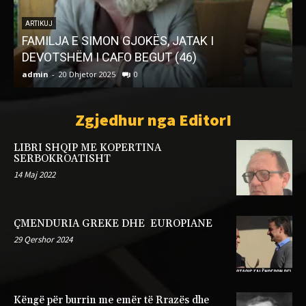
ARTIKUJ
FAMILJA E SIMON GJOKËS, JATAK I
DEVOTSHËM I CAFO BEGUT (46)
admin
-
20 Dhjetor 2025
0
a
Zgjedhur nga EditorI
LIBRI SHQIP ME KOPERTINA
SERBOKROATISHT
14 Maj 2022
ÇMENDURIA GREKE DHE EUROPIANE
29 Qershor 2024
Këngë për burrin me emër të Rrazës dhe