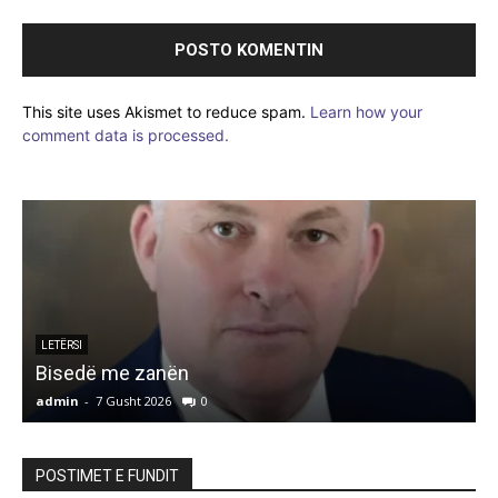
This site uses Akismet to reduce spam.
Learn how your
comment data is processed.
LETËRSI
Bisedë me zanën
admin
-
7 Gusht 2026
0
a
POSTIMET E FUNDIT