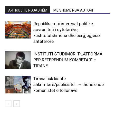
ARTIKUJ TË NGJASHËM
MË SHUMË NGA AUTORI
Republika mbi interesat politike:
sovraniteti i qytetarëve,
kushtetutshmëria dhe përgjegjësia
shtetërore
INSTITUTI STUDIMOR “PLATFORMA
PËR REFERENDUM KOMBËTAR” –
TIRANË
Tirana nuk kishte
shkrimtarë/publicistë… – thonë ende
komunistët e tollonave