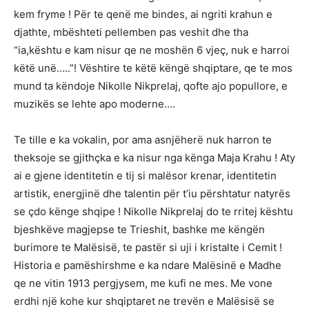
kem fryme ! Për te qenë me bindes, ai ngriti krahun e
djathte, mbështeti pellemben pas veshit dhe tha
“ia,kështu e kam nisur qe ne moshën 6 vjeç, nuk e harroi
këtë unë…..”! Vështire te këtë këngë shqiptare, qe te mos
mund ta këndoje Nikolle Nikprelaj, qofte ajo popullore, e
muzikës se lehte apo moderne….
Te tille e ka vokalin, por ama asnjëherë nuk harron te
theksoje se gjithçka e ka nisur nga kënga Maja Krahu ! Aty
ai e gjene identitetin e tij si malësor krenar, identitetin
artistik, energjinë dhe talentin për t’iu përshtatur natyrës
se çdo kënge shqipe ! Nikolle Nikprelaj do te rritej kështu
bjeshkëve magjepse te Trieshit, bashke me këngën
burimore te Malësisë, te pastër si uji i kristalte i Cemit !
Historia e pamëshirshme e ka ndare Malësinë e Madhe
qe ne vitin 1913 pergjysem, me kufi ne mes. Me vone
erdhi një kohe kur shqiptaret ne trevën e Malësisë se