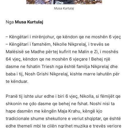
Musa Kurtulaj
Nga
Musa Kurtulaj
– Këngëtari i mirënjohur, qe këndon qe ne moshën 6 vjeç
– Këngëtari i famshëm, Nikolle Nikprelaj, i trevës se
Malësisë se Madhe përtej kufirit ne Malin e Zi, i moshës
64 vjeç, këndon qe ne moshën 6 vjeçare ! Behej një
dasme ne fshatin Triesh nga është familja Nikprelaj dhe
baba i tij, Nosh Grishi Nikprelaj, kishte marre lahutën për
te kënduar.
Pranë tij ishte ulur edhe i biri 6 vjeç, Nikolla, si fëmijët qe
shkonin ne çdo dasme qe behej ne fshat. Noshi nisi ta
hape dasmën me këngën Maja Krahu, këngë kjo
tradicionale shume shekullore e veriut shqiptar, qe është
edhe themeli mbi te cilën ngrihet muzika e trevës veriore