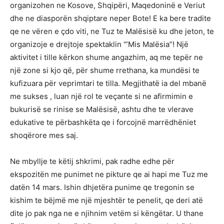
organizohen ne Kosove, Shqipëri, Maqedoninë e Veriut
dhe ne diasporën shqiptare neper Bote! E ka bere tradite
qe ne vëren e çdo viti, ne Tuz te Malësisë ku dhe jeton, te
organizoje e drejtoje spektaklin ‘”Mis Malësia”! Një
aktivitet i tille kërkon shume angazhim, aq me tepër ne
një zone si kjo që, për shume rrethana, ka mundësi te
kufizuara për veprimtari te tilla. Megjithatë ia del mbanë
me sukses , luan një rol te veçante si ne afirmimin e
bukurisë se rinise se Malësisë, ashtu dhe te vlerave
edukative te përbashkëta qe i forcojnë marrëdhëniet
shoqërore mes saj.
Ne mbyllje te këtij shkrimi, pak radhe edhe për
ekspozitën me punimet ne pikture qe ai hapi me Tuz me
datën 14 mars. Ishin dhjetëra punime qe tregonin se
kishim te bëjmë me një mjeshtër te penelit, qe deri atë
dite jo pak nga ne e njihnim vetëm si këngëtar. U thane