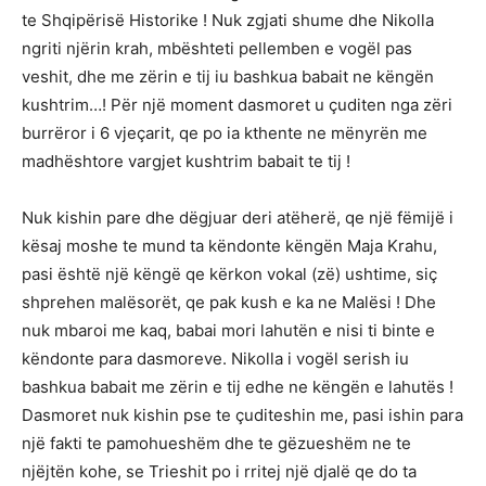
te Shqipërisë Historike ! Nuk zgjati shume dhe Nikolla
ngriti njërin krah, mbështeti pellemben e vogël pas
veshit, dhe me zërin e tij iu bashkua babait ne këngën
kushtrim…! Për një moment dasmoret u çuditen nga zëri
burrëror i 6 vjeçarit, qe po ia kthente ne mënyrën me
madhështore vargjet kushtrim babait te tij !
Nuk kishin pare dhe dëgjuar deri atëherë, qe një fëmijë i
kësaj moshe te mund ta këndonte këngën Maja Krahu,
pasi është një këngë qe kërkon vokal (zë) ushtime, siç
shprehen malësorët, qe pak kush e ka ne Malësi ! Dhe
nuk mbaroi me kaq, babai mori lahutën e nisi ti binte e
këndonte para dasmoreve. Nikolla i vogël serish iu
bashkua babait me zërin e tij edhe ne këngën e lahutës !
Dasmoret nuk kishin pse te çuditeshin me, pasi ishin para
një fakti te pamohueshëm dhe te gëzueshëm ne te
njëjtën kohe, se Trieshit po i rritej një djalë qe do ta