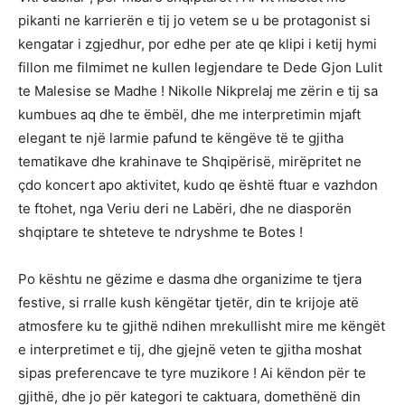
pikanti ne karrierën e tij jo vetem se u be protagonist si
kengatar i zgjedhur, por edhe per ate qe klipi i ketij hymi
fillon me filmimet ne kullen legjendare te Dede Gjon Lulit
te Malesise se Madhe ! Nikolle Nikprelaj me zërin e tij sa
kumbues aq dhe te ëmbël, dhe me interpretimin mjaft
elegant te një larmie pafund te këngëve të te gjitha
tematikave dhe krahinave te Shqipërisë, mirëpritet ne
çdo koncert apo aktivitet, kudo qe është ftuar e vazhdon
te ftohet, nga Veriu deri ne Labëri, dhe ne diasporën
shqiptare te shteteve te ndryshme te Botes !
Po kështu ne gëzime e dasma dhe organizime te tjera
festive, si rralle kush këngëtar tjetër, din te krijoje atë
atmosfere ku te gjithë ndihen mrekullisht mire me këngët
e interpretimet e tij, dhe gjejnë veten te gjitha moshat
sipas preferencave te tyre muzikore ! Ai këndon për te
gjithë, dhe jo për kategori te caktuara, domethënë din