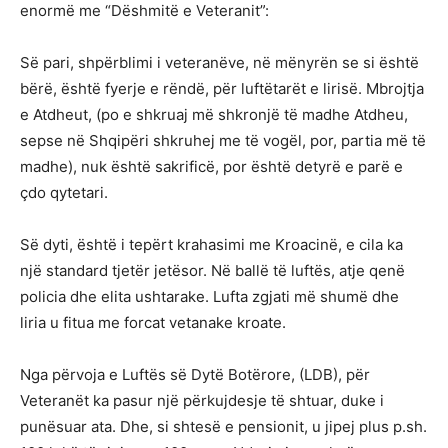
enormë me “Dëshmitë e Veteranit”:
Së pari, shpërblimi i veteranëve, në mënyrën se si është
bërë, është fyerje e rëndë, për luftëtarët e lirisë. Mbrojtja
e Atdheut, (po e shkruaj më shkronjë të madhe Atdheu,
sepse në Shqipëri shkruhej me të vogël, por, partia më të
madhe), nuk është sakrificë, por është detyrë e parë e
çdo qytetari.
Së dyti, është i tepërt krahasimi me Kroacinë, e cila ka
një standard tjetër jetësor. Në ballë të luftës, atje qenë
policia dhe elita ushtarake. Lufta zgjati më shumë dhe
liria u fitua me forcat vetanake kroate.
Nga përvoja e Luftës së Dytë Botërore, (LDB), për
Veteranët ka pasur një përkujdesje të shtuar, duke i
punësuar ata. Dhe, si shtesë e pensionit, u jipej plus p.sh.