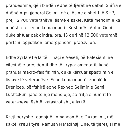
pranueshme, që i bindën edhe të tjerët në debat. Shifra e
dhënë nga gjeneral Selimi, në cilësinë e shefit të SHP,
prej 12.700 veteranëve, është e saktë. Këtë mendim e ka
mbështetur edhe komandanti i Kosharës, Anton Quni,
duke shtuar pak qindra, pra, 13 deri në 13.500 veteranë,
përfshi logjistikën, emërgjencën, prapavijën.
Edhe zyrtarët e lartë, Thaçi e Veseli, përkatësisht, në
cilësinë e presidentit dhe të kryparlamentarit, kanë
pranuar makro-falsifikimin, duke kërkuar spastrimin e
listave të veteranëve. Edhe komandantët zonalë të
Drenicës, përfshirë edhe Rexhep Selimin e Sami
Lushtakun, janë të një mendjeje, se rritja e numrit të
veteranëve, është, katastrofisht, e lartë.
Krejt ndryshe reagojnë komandantët e Dukagjinit, më
saktë, kreu i tyre, Ramush Haradinaj. Dhe, të tjerët, si me