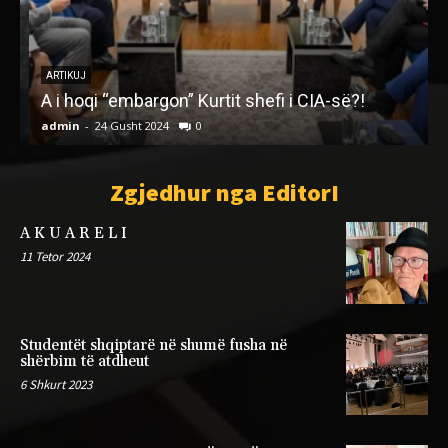
ARTIKUJ
A i hoqi “embargon” Kurtit shefi i CIA-së?!
admin
-
24 Gusht 2024
0
a
Zgjedhur nga EditorI
A K U A R E L I
11 Tetor 2024
Studentët shqiptarë në shumë fusha në
shërbim të atdheut
6 Shkurt 2023