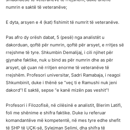
numrin e saktë të veteranëve;
E dyta, arsyen e 4 (kat) fishimit të numrit të veteranëve.
Pas afro dy orësh dabat, 5 (pesë) nga analistët u
dakorduan, qoftë për numrin, qoftë për arsyet, e rritjes së
rrejshme të tyre. Shkumbin Demalijaj, i cili njihet për
gjynahe faktike, nuk u bind as për numrin dhe as për
arsyet, që çuan në rritjen enorme të veteranëve të
rrejshëm. Profesori universitar, Sadri Ramabaja, i reagoi
Shkumbinit, duke i thënë se “veç ti e Ramushi nuk jeni
dakord”! E saktë, sepse “e kanë mizën pas veshit”!
Profesori i Filozofisë, në cilësinë e analistit, Blerim Latifi,
foli me shënime e shifra faktike. Duke iu referuar
komandantëve më kompetentë, në mes tyre edhe shefit
të SHP të UÇK-së, Sylejman Selimi, dha shifra të