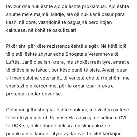
lëvizur dhe nuk është ajo që është proklamuar. Ajo është
shumë më e majmë. Madje, ata që nuk kanë pasur para
kesh, në dorë, vazhdojnë të paguajnë përqindjen
caktuese, në kohë të pakufizuar!
Pikërisht, për këtë rezistenca është e egër. Në këtë lojë
të pistë, është zhytur edhe Shoqata e Veteranëve të
Luftës. Janë disa ish-krerë, me shokët rreth tyre, emrat e
të cilëve janë lakuar, për këso punë të pista. Andaj, duan
t`i manipulojnë veteranët, të vërtetë dhe të rrejshëm, me
shantazhe e kërcënime, për të organizuar greva e
protesta kundër qeverisë.
Opinioni gjithëshqiptar është shokuar, me vizitën nxitëse
të ish-kryeministrit, Ramush Haradainaj, në selinë e OVL
të UÇK-së, duke dhënë deklaratën skandaloze e
penalizuese, kundër atyre zyrtarëve, të cilët kërkojnë