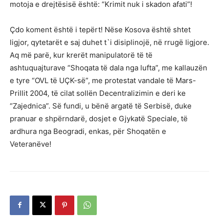
motoja e drejtësisë është: “Krimit nuk i skadon afati”!
Çdo koment është i tepërt! Nëse Kosova është shtet
ligjor, qytetarët e saj duhet t`i disiplinojë, në rrugë ligjore.
Aq më parë, kur krerët manipulatorë të të
ashtuquajturave “Shoqata të dala nga lufta”, me kallauzën
e tyre “OVL të UÇK-së”, me protestat vandale të Mars-
Prillit 2004, të cilat sollën Decentralizimin e deri ke
“Zajednica”. Së fundi, u bënë argatë të Serbisë, duke
pranuar e shpërndarë, dosjet e Gjykatë Speciale, të
ardhura nga Beogradi, enkas, për Shoqatën e
Veteranëve!