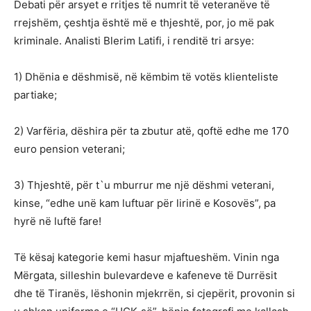
Debati për arsyet e rritjes të numrit të veteranëve të
rrejshëm, çeshtja është më e thjeshtë, por, jo më pak
kriminale. Analisti Blerim Latifi, i renditë tri arsye:
1) Dhënia e dëshmisë, në këmbim të votës klienteliste
partiake;
2) Varfëria, dëshira për ta zbutur atë, qoftë edhe me 170
euro pension veterani;
3) Thjeshtë, për t`u mburrur me një dëshmi veterani,
kinse, “edhe unë kam luftuar për lirinë e Kosovës”, pa
hyrë në luftë fare!
Të kësaj kategorie kemi hasur mjaftueshëm. Vinin nga
Mërgata, silleshin bulevardeve e kafeneve të Durrësit
dhe të Tiranës, lëshonin mjekrrën, si cjepërit, provonin si