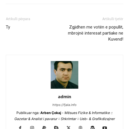
Artikulli përpara
Artikulli tjetër
Ty
Zgjidhen me votën e popullit,
mbrojnë interesat partiake ne
Kuvend!
admin
https://fjala.info
Publikuar nga:
Arben Çokaj
-
Mësues Fizike & Informatike ::
Gazetar & Analist i pavarur :: Shkrimtar :: Ueb- & Grafikdizajner