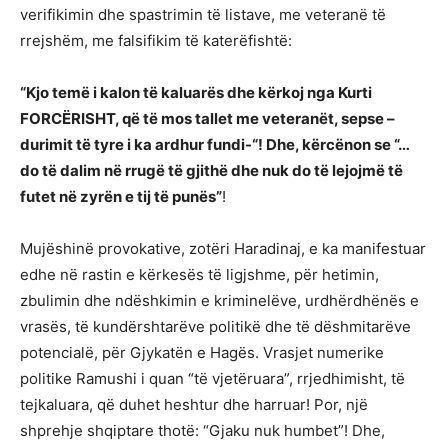
verifikimin dhe spastrimin të listave, me veteranë të
rrejshëm, me falsifikim të katerëfishtë:
“Kjo temë i kalon të kaluarës dhe kërkoj nga Kurti
FORCËRISHT, që të mos tallet me veteranët, sepse –
durimit të tyre i ka ardhur fundi-“! Dhe, kërcënon se “…
do të dalim në rrugë të gjithë dhe nuk do të lejojmë të
futet në zyrën e tij të punës”
!
Mujëshinë provokative, zotëri Haradinaj, e ka manifestuar
edhe në rastin e kërkesës të ligjshme, për hetimin,
zbulimin dhe ndëshkimin e kriminelëve, urdhërdhënës e
vrasës, të kundërshtarëve politikë dhe të dëshmitarëve
potencialë, për Gjykatën e Hagës. Vrasjet numerike
politike Ramushi i quan “të vjetëruara”, rrjedhimisht, të
tejkaluara, që duhet heshtur dhe harruar! Por, një
shprehje shqiptare thotë: “Gjaku nuk humbet”! Dhe,