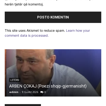
herën tjetër që komentoj.
This site uses Akismet to reduce spam.
Learn how your
comment data is processed.
LETËRSI
ARBEN ÇOKAJ (Poezi shqip-gjermanisht)
admin
-
9 Gusht 2026
0
a