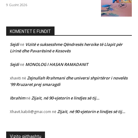
9 Gusht 2026
KOMENTET E FUNDIT
Sejdi
Vizitë e suksesshme Qëndresës heroike të Llapit për
në
Lirinë dhe Pavarësinë e Kosovës
Sejdi
MONOLOG I HASAN RAMADANIT
në
Zejnullah Rrahmani dhe universi shpirtëror i novelës
xhaviti
në
‘99 Rruzaret prej smaragdi
Ibrahim
Zijait, në 90-vjetorin e lindjes së tij…
në
Zijait, në 90-vjetorin e lindjes së tij…
Xhavit.kabili@gmai.com
në
Vizito gjithashtu