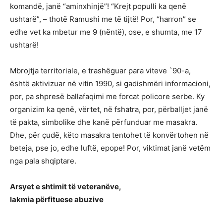
komandë, janë “aminxhinjë”! “Krejt populli ka qenë
ushtarë”, – thotë Ramushi me të tijtë! Por, “harron” se
edhe vet ka mbetur me 9 (nëntë), ose, e shumta, me 17
ushtarë!
Mbrojtja territoriale, e trashëguar para viteve `90-a,
është aktivizuar në vitin 1990, si gadishmëri informacioni,
por, pa shpresë ballafaqimi me forcat policore serbe. Ky
organizim ka qenë, vërtet, në fshatra, por, përballjet janë
të pakta, simbolike dhe kanë përfunduar me masakra.
Dhe, për çudë, këto masakra tentohet të konvërtohen në
beteja, pse jo, edhe luftë, epope! Por, viktimat janë vetëm
nga pala shqiptare.
Arsyet e shtimit të veteranëve,
lakmia përfituese abuzive