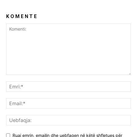
K O M E N T E
Ruaj emrin, emailin dhe uebfaqen në këtë shfletues për