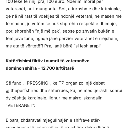
100 lekë të rinj, pra, 100 euro. Nderimi moral për
veteranët, nuk mungonte. Sot, e turpshme dhe kriminale,
që në në rast të vdekjes të ndonjë veterani, në masën më
të madhe, jo vetëm se nuk shprehin respekt e dhimbje,
por, shprehën “një më pak”, sepse po zhvatin bukën e
fëmijëve tanë, ngaqë janë përzier veteranët e rrejshëm,
me ata të vërtetë”! Pra, janë bërë “si lesh arapi”!
Katërfishimi fiktiv i numrit të veteranëve,
dominon shifra – 12.700 luftëtarë
Së fundi, -PRESSING-, ke T7, organizoi një debat
gjithëpërfshirës dhe shterrues, ku, në mes tjerash, sqaroi
dy çështje kardinale, lidhur me makro-skandalin
“VETERANËT”:
E para, zhdaravati mjegullnajën e shifrave stër-
smadhuese të veteranëve të rrejshëm, duke dhënë