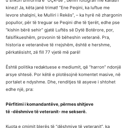
u shkon uniforma e “UÇK-së”, bënin fotografi me kallash
kinez! Ja, këta janë trimat! “Ene Peqini, ka luftue me
levore shalqini, ke Mulliri i Rekës”, – ka hyrë në zhargonin
popullor, për të treguar se Peqini dhe të tjerët, edhe pse
“kishin bërë sehir” gjatë Luftës së Dytë Botërore, por,
falsifikueshëm, provonin të bëheshin veteranë. Pra,
historia e veteranëve të rrejshëm, është e hershme,
përkatësisht, zë fill 77 vjetë më parë!
Është politika redaktuese e mediumit, që “harron” ndonjë
arsye shtesë. Por këtë e plotësojnë komentet masive, në
portalet e ndyshme. Dhe, renditjes të asyeve i shtohet
edhe një, pra:
Përfitimi i komandantëve, përmes shitjeve
të -dëshmive të veteranit- me sekserë.
Kuota e çmimit blerës të “dëshmive të veteranit”, ka