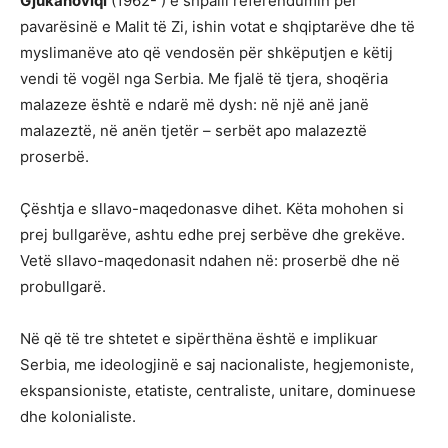
Gjukanoviqi
(1962- ) e shpalli referendumin për
pavarësinë e Malit të Zi, ishin votat e shqiptarëve dhe të
myslimanëve ato që vendosën për shkëputjen e këtij
vendi të vogël nga Serbia. Me fjalë të tjera, shoqëria
malazeze është e ndarë më dysh: në një anë janë
malazeztë, në anën tjetër – serbët apo malazeztë
proserbë.
Çështja e sllavo-maqedonasve dihet. Këta mohohen si
prej bullgarëve, ashtu edhe prej serbëve dhe grekëve.
Vetë sllavo-maqedonasit ndahen në: proserbë dhe në
probullgarë.
Në që të tre shtetet e sipërthëna është e implikuar
Serbia, me ideologjinë e saj nacionaliste, hegjemoniste,
ekspansioniste, etatiste, centraliste, unitare, dominuese
dhe kolonialiste.