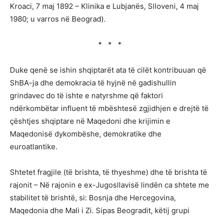
Kroaci, 7 maj 1892 – Klinika e Lubjanës, Slloveni, 4 maj
1980; u varros në Beograd).
* * *
Duke qenë se ishin shqiptarët ata të cilët kontribuuan që
ShBA-ja dhe demokracia të hyjnë në gadishullin
grindavec do të ishte e natyrshme që faktori
ndërkombëtar influent të mbështesë zgjidhjen e drejtë të
çështjes shqiptare në Maqedoni dhe krijimin e
Maqedonisë dykombëshe, demokratike dhe
euroatlantike.
Shtetet fragjile (të brishta, të thyeshme) dhe të brishta të
rajonit – Në rajonin e ex-Jugosllavisë lindën ca shtete me
stabilitet të brishtë, si: Bosnja dhe Hercegovina,
Maqedonia dhe Mali i Zi. Sipas Beogradit, këtij grupi