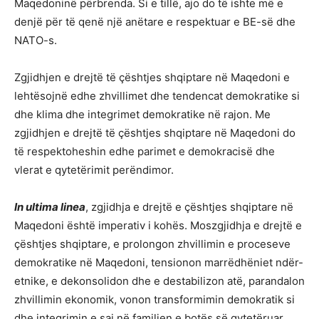
Maqedoninë përbrenda. Si e tillë, ajo do të ishte më e
denjë për të qenë një anëtare e respektuar e BE-së dhe
NATO-s.
Zgjidhjen e drejtë të çështjes shqiptare në Maqedoni e
lehtësojnë edhe zhvillimet dhe tendencat demokratike si
dhe klima dhe integrimet demokratike në rajon. Me
zgjidhjen e drejtë të çështjes shqiptare në Maqedoni do
të respektoheshin edhe parimet e demokracisë dhe
vlerat e qytetërimit perëndimor.
In ultima linea
, zgjidhja e drejtë e çështjes shqiptare në
Maqedoni është imperativ i kohës. Moszgjidhja e drejtë e
çështjes shqiptare, e prolongon zhvillimin e proceseve
demokratike në Maqedoni, tensionon marrëdhëniet ndër-
etnike, e dekonsolidon dhe e destabilizon atë, parandalon
zhvillimin ekonomik, vonon transformimin demokratik si
dhe integrimin e saj në familjen e botës së qytetëruar.