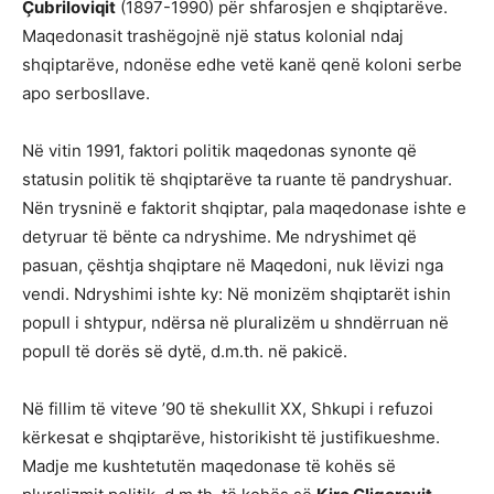
Çubriloviqit
(1897-1990) për shfarosjen e shqiptarëve.
Maqedonasit trashëgojnë një status kolonial ndaj
shqiptarëve, ndonëse edhe vetë kanë qenë koloni serbe
apo serbosllave.
Në vitin 1991, faktori politik maqedonas synonte që
statusin politik të shqiptarëve ta ruante të pandryshuar.
Nën trysninë e faktorit shqiptar, pala maqedonase ishte e
detyruar të bënte ca ndryshime. Me ndryshimet që
pasuan, çështja shqiptare në Maqedoni, nuk lëvizi nga
vendi. Ndryshimi ishte ky: Në monizëm shqiptarët ishin
popull i shtypur, ndërsa në pluralizëm u shndërruan në
popull të dorës së dytë, d.m.th. në pakicë.
Në fillim të viteve ’90 të shekullit XX, Shkupi i refuzoi
kërkesat e shqiptarëve, historikisht të justifikueshme.
Madje me kushtetutën maqedonase të kohës së