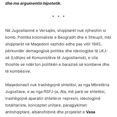
dhe me argumentin hipotetik.
* * *
Në Jugosllavinë e Versajës, shqiptarët nuk njiheshin si
komb. Politika kolonialiste e Beogradit dhe e Shkupit, mbi
shqiptarët në Maqedoni vazhdoi edhe pas vitit 1945,
përkundër demagogjisë politike dhe ideologjike të LKJ-
së (Lidhjes së Komunistëve të Jugosllavisë), e cila
thoshte se ndërton politikën e barazisë së kombeve dhe
të kombësive.
Maqedonasit nuk trashëgojnë shtetësi, as nga Mbretëria
Jugosllave, e as nga RSFJ-ja. Ata, më parë se shtetësi,
trashëgojnë aparatin shtetëror represiv, ideologjinë
totalitariste, konceptet unitare, paragjykimet
antishqiptare, albanofobinë dhe projektet e
Vasa