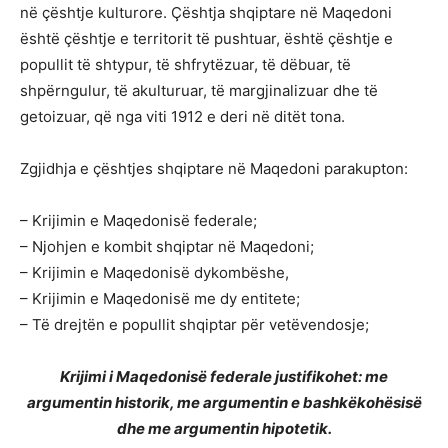
në çështje kulturore. Çështja shqiptare në Maqedoni
është çështje e territorit të pushtuar, është çështje e
popullit të shtypur, të shfrytëzuar, të dëbuar, të
shpërngulur, të akulturuar, të margjinalizuar dhe të
getoizuar, që nga viti 1912 e deri në ditët tona.
Zgjidhja e çështjes shqiptare në Maqedoni parakupton:
– Krijimin e Maqedonisë federale;
– Njohjen e kombit shqiptar në Maqedoni;
– Krijimin e Maqedonisë dykombëshe,
– Krijimin e Maqedonisë me dy entitete;
– Të drejtën e popullit shqiptar për vetëvendosje;
Krijimi i Maqedonisë federale justifikohet: me
argumentin historik, me argumentin e bashkëkohësisë
dhe me argumentin hipotetik.