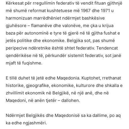
Kërkesat për rregullimin federativ të vendit fituan gjithnjë
më shumë reformat kushtetuese më 1967 dhe 1971 u
harmonizuan marrëdhëniet ndërmjet bashkësive
gjuhësore – flamanëve dhe valonëve, me çka u krijua
baza për autonominë e tyre të gjerë në të gjitha fushat e
jetës politike dhe ekonomike. Belgjika sot, pas shumë
peripecive ndëretnike është shtet federativ. Tendencat
qendërikëse në të, përkundër sistemit federativ, sot janë
mjaft të fuqishme.
E tillë duhet të jetë edhe Maqedonia. Kuptohet, rrethanat
historike, gjeografike, ekonomike, kulturore dhe shkalla e
zhvillimit ekonomik në Belgjikë, në një anë, dhe në
Maqedoni, në anën tjetër – dallohen.
Ndërmjet Belgjikës dhe Maqedonisë sa ka dallime, po aq
ka edhe ngjashmëri.