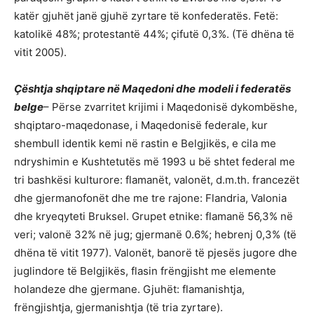
katër gjuhët janë gjuhë zyrtare të konfederatës. Fetë:
katolikë 48%; protestantë 44%; çifutë 0,3%. (Të dhëna të
vitit 2005).
Çështja shqiptare në Maqedoni dhe
modeli i federatës
belge
– Përse zvarritet krijimi i Maqedonisë dykombëshe,
shqiptaro-maqedonase, i Maqedonisë federale, kur
shembull identik kemi në rastin e Belgjikës, e cila me
ndryshimin e Kushtetutës më 1993 u bë shtet federal me
tri bashkësi kulturore: flamanët, valonët, d.m.th. francezët
dhe gjermanofonët dhe me tre rajone: Flandria, Valonia
dhe kryeqyteti Bruksel. Grupet etnike: flamanë 56,3% në
veri; valonë 32% në jug; gjermanë 0.6%; hebrenj 0,3% (të
dhëna të vitit 1977). Valonët, banorë të pjesës jugore dhe
juglindore të Belgjikës, flasin frëngjisht me elemente
holandeze dhe gjermane. Gjuhët: flamanishtja,
frëngjishtja, gjermanishtja (të tria zyrtare).