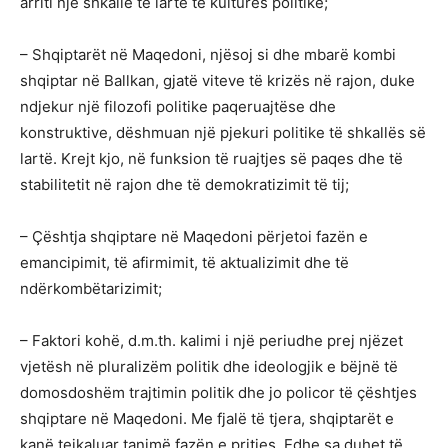
arriti një shkallë të lartë të kulturës politike;
– Shqiptarët në Maqedoni, njësoj si dhe mbarë kombi
shqiptar në Ballkan, gjatë viteve të krizës në rajon, duke
ndjekur një filozofi politike paqeruajtëse dhe
konstruktive, dëshmuan një pjekuri politike të shkallës së
lartë. Krejt kjo, në funksion të ruajtjes së paqes dhe të
stabilitetit në rajon dhe të demokratizimit të tij;
– Çështja shqiptare në Maqedoni përjetoi fazën e
emancipimit, të afirmimit, të aktualizimit dhe të
ndërkombëtarizimit;
– Faktori kohë, d.m.th. kalimi i një periudhe prej njëzet
vjetësh në pluralizëm politik dhe ideologjik e bëjnë të
domosdoshëm trajtimin politik dhe jo policor të çështjes
shqiptare në Maqedoni. Me fjalë të tjera, shqiptarët e
kanë tejkaluar tanimë fazën e pritjes. Edhe sa duhet të