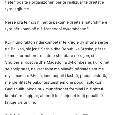
tjetër, pos të riorganizohen për të realizuar të drejtat e
tyre legjitime.
Përse pra të mos njihet të paktën e drejta e natyrshme e
tyre për komb në një Maqedoni dykombëshe?!
Kur mund faktori ndërkombëtar të krijojë dy shtete serbe
në Ballkan, siç janë Serbia dhe Republika Srpska, përse
të mos formohen tre shtete shqiptare në rajon, si
Shqipëria, Kosova dhe Maqedonia dykombëshe, kur dihet
se shqiptarët, në krahasim me sllavët, përkatësisht me
myslimanët e BH-së, janë popull i lashtë, popull historik,
me identitet të pakontestueshëm dhe popull autokton i
Gadishullit. Meqë nuk mundësohet formimi i një shteti
kombëtar shqiptar, atëherë le t’i lejohet këtij populli të
krijojë tre të tillë.