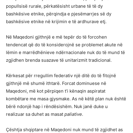
popullsisë rurale, përkatësisht urbane të të dy
bashkësive etnike, përqindja e pjesëmarrjes së dy
bashkësive etnike në krijimin e të ardhurave etj.
Në Maqedoni gjithnjë e më tepër do të forcohen
tendencat që do të konsiderojnë se problemet akute në
lëmin e marrëdhënieve ndërnacionale nuk do të mund të
zgjidhen brenda suazave të unitarizmit tradicional.
Kërkesat për rregullim federativ një ditë do të fitojnë
gjithnjë më shumë ithtarë. Forcat dominuese në
Maqedoni, më kot përpiqen t’i kënaqin aspiratat
kombëtare me masa gjysmake. As në këtë plan nuk është
bërë ndonjë hap i rëndësishëm. Nuk janë duke u
realizuar sa duhet as masat
paliative
.
Çështja shqiptare në Maqedoni nuk mund të zgjidhet as