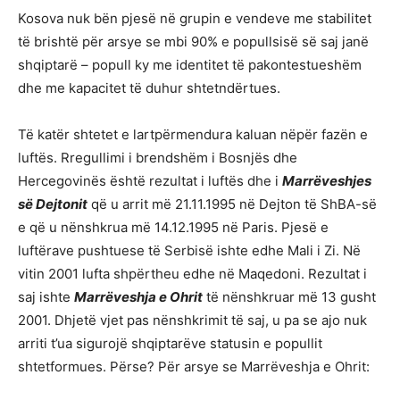
Kosova nuk bën pjesë në grupin e vendeve me stabilitet
të brishtë për arsye se mbi 90% e popullsisë së saj janë
shqiptarë – popull ky me identitet të pakontestueshëm
dhe me kapacitet të duhur shtetndërtues.
Të katër shtetet e lartpërmendura kaluan nëpër fazën e
luftës. Rregullimi i brendshëm i Bosnjës dhe
Hercegovinës është rezultat i luftës dhe i
Marrëveshjes
së Dejtonit
që u arrit më 21.11.1995 në Dejton të ShBA-së
e që u nënshkrua më 14.12.1995 në Paris. Pjesë e
luftërave pushtuese të Serbisë ishte edhe Mali i Zi. Në
vitin 2001 lufta shpërtheu edhe në Maqedoni. Rezultat i
saj ishte
Marrëveshja e Ohrit
të nënshkruar më 13 gusht
2001. Dhjetë vjet pas nënshkrimit të saj, u pa se ajo nuk
arriti t’ua sigurojë shqiptarëve statusin e popullit
shtetformues. Përse? Për arsye se Marrëveshja e Ohrit: