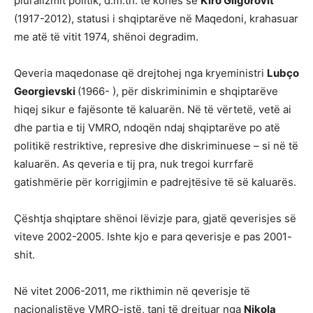
pluralizmit politik, d.m.th. të kohës së
Kiro Gligorovit
(1917-2012), statusi i shqiptarëve në Maqedoni, krahasuar
me atë të vitit 1974, shënoi degradim.
Qeveria maqedonase që drejtohej nga kryeministri
Lubço
Georgievski
(1966- ), për diskriminimin e shqiptarëve
hiqej sikur e fajësonte të kaluarën. Në të vërtetë, vetë ai
dhe partia e tij VMRO, ndoqën ndaj shqiptarëve po atë
politikë restriktive, represive dhe diskriminuese – si në të
kaluarën. As qeveria e tij pra, nuk tregoi kurrfarë
gatishmërie për korrigjimin e padrejtësive të së kaluarës.
Çështja shqiptare shënoi lëvizje para, gjatë qeverisjes së
viteve 2002-2005. Ishte kjo e para qeverisje e pas 2001-
shit.
Në vitet 2006-2011, me rikthimin në qeverisje të
nacionalistëve VMRO-istë, tani të drejtuar nga
Nikola