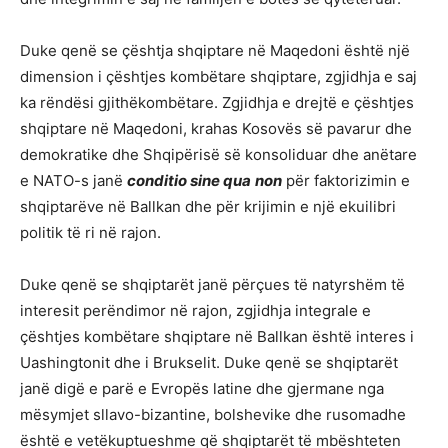
Duke qenë se çështja shqiptare në Maqedoni është një
dimension i çështjes kombëtare shqiptare, zgjidhja e saj
ka rëndësi gjithëkombëtare. Zgjidhja e drejtë e çështjes
shqiptare në Maqedoni, krahas Kosovës së pavarur dhe
demokratike dhe Shqipërisë së konsoliduar dhe anëtare
e NATO-s janë
conditio sine qua
non
për faktorizimin e
shqiptarëve në Ballkan dhe për krijimin e një ekuilibri
politik të ri në rajon.
Duke qenë se shqiptarët janë përçues të natyrshëm të
interesit perëndimor në rajon, zgjidhja integrale e
çështjes kombëtare shqiptare në Ballkan është interes i
Uashingtonit dhe i Brukselit. Duke qenë se shqiptarët
janë digë e parë e Evropës latine dhe gjermane nga
mësymjet sllavo-bizantine, bolshevike dhe rusomadhe
është e vetëkuptueshme që shqiptarët të mbështeten