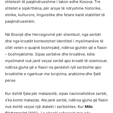
shtetesh të paqëndrueshme i takon edhe Kosova. Tre
shtetet e sipërthëna, për arsye të ndryshme historike,
etnike, kulturore, linguistike dhe fetare kanë stabilitet të
paqëndrueshëm.
Në Bosnjë dhe Hercegovinë për shembull, nga serbët
dhe nga kroatët kontestohet identiteti i myslimanëve të
cilët veten e quajnë boshnjakë, ndërsa gjuhën që e flasin
– boshnjakishte. Sipas serbëve dhe kroatëve,
këta
myslimanë nuk janë veçse serbë apo kroatë të islamizuar,
ndërsa gjuha që e flasin na qenkësh një serbishte apo
kroatishte e ngarkuar me turqizma, arabizma dhe fjalë
perse
.
Kur është fjala për malazeztë, sipas nacionalistëve serbë,
s’ka komb malazias. Ata janë serbë, ndërsa gjuha që flasin
nuk është veçse një dialekt i serbishtes. Kur
Milo