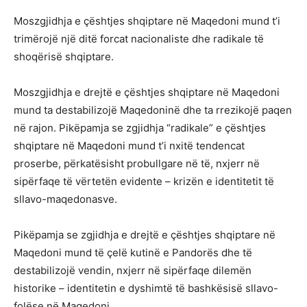
Moszgjidhja e çështjes shqiptare në Maqedoni mund t’i
trimërojë një ditë forcat nacionaliste dhe radikale të
shoqërisë shqiptare.
Moszgjidhja e drejtë e çështjes shqiptare në Maqedoni
mund ta destabilizojë Maqedoninë dhe ta rrezikojë paqen
në rajon. Pikëpamja se zgjidhja “radikale” e çështjes
shqiptare në Maqedoni mund t’i nxitë tendencat
proserbe, përkatësisht probullgare në të, nxjerr në
sipërfaqe të vërtetën evidente – krizën e identitetit të
sllavo-maqedonasve.
Pikëpamja se zgjidhja e drejtë e çështjes shqiptare në
Maqedoni mund të çelë kutinë e Pandorës dhe të
destabilizojë vendin, nxjerr në sipërfaqe dilemën
historike – identitetin e dyshimtë të bashkësisë sllavo-
folëse në Maqedoni.