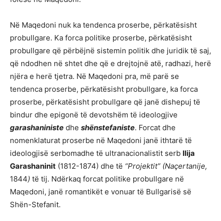
Në Maqedoni nuk ka tendenca proserbe, përkatësisht
probullgare. Ka forca politike proserbe, përkatësisht
probullgare që përbëjnë sistemin politik dhe juridik të saj,
që ndodhen në shtet dhe që e drejtojnë atë, radhazi, herë
njëra e herë tjetra. Në Maqedoni pra, më parë se
tendenca proserbe, përkatësisht probullgare, ka forca
proserbe, përkatësisht probullgare që janë dishepuj të
bindur dhe epigonë të devotshëm të ideologjive
garashaniniste
dhe
shënstefaniste
. Forcat dhe
nomenklaturat proserbe në Maqedoni janë ithtarë të
ideologjisë serbomadhe të ultranacionalistit serb
Ilija
Garashaninit
(1812-1874) dhe të
“Projektit”
(Naçertanije,
1844
)
të tij. Ndërkaq forcat politike probullgare në
Maqedoni, janë romantikët e vonuar të Bullgarisë së
Shën-Stefanit.