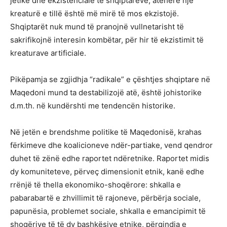
jetike dhe ekzistenciale të shqiptarëve, atëherë një
kreaturë e tillë është më mirë të mos ekzistojë.
Shqiptarët nuk mund të pranojnë vullnetarisht të
sakrifikojnë interesin kombëtar, për hir të ekzistimit të
kreaturave artificiale.
Pikëpamja se zgjidhja “radikale” e çështjes shqiptare në
Maqedoni mund ta destabilizojë atë, është johistorike
d.m.th. në kundërshti me tendencën historike.
Në jetën e brendshme politike të Maqedonisë, krahas
fërkimeve dhe koalicioneve ndër-partiake, vend qendror
duhet të zënë edhe raportet ndëretnike. Raportet midis
dy komuniteteve, përveç dimensionit etnik, kanë edhe
rrënjë të thella ekonomiko-shoqërore: shkalla e
pabarabartë e zhvillimit të rajoneve, përbërja sociale,
papunësia, problemet sociale, shkalla e emancipimit të
shoqërive të të dy bashkësive etnike, përqindja e