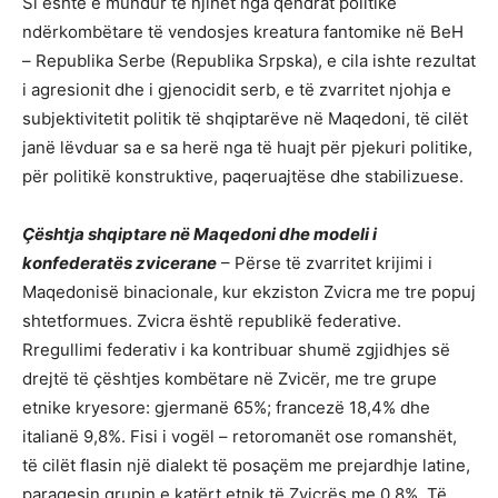
Si është e mundur të njihet nga qendrat politike
ndërkombëtare të vendosjes kreatura fantomike në BeH
– Republika Serbe (Republika Srpska), e cila ishte rezultat
i agresionit dhe i gjenocidit serb, e të zvarritet njohja e
subjektivitetit politik të shqiptarëve në Maqedoni, të cilët
janë lëvduar sa e sa herë nga të huajt për pjekuri politike,
për politikë konstruktive, paqeruajtëse dhe stabilizuese.
Çështja shqiptare në Maqedoni dhe modeli i
konfederatës zvicerane
– Përse të zvarritet krijimi i
Maqedonisë binacionale, kur ekziston Zvicra me tre popuj
shtetformues. Zvicra është republikë federative.
Rregullimi federativ i ka kontribuar shumë zgjidhjes së
drejtë të çështjes kombëtare në Zvicër, me tre grupe
etnike kryesore: gjermanë 65%; francezë 18,4% dhe
italianë 9,8%. Fisi i vogël – retoromanët ose romanshët,
të cilët flasin një dialekt të posaçëm me prejardhje latine,
paraqesin grupin e katërt etnik të Zvicrës me 0,8%. Të