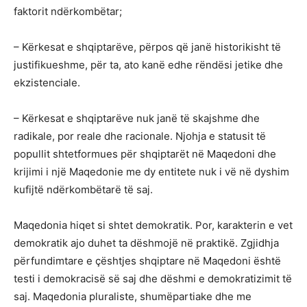
faktorit ndërkombëtar;
– Kërkesat e shqiptarëve, përpos që janë historikisht të
justifikueshme, për ta, ato kanë edhe rëndësi jetike dhe
ekzistenciale.
– Kërkesat e shqiptarëve nuk janë të skajshme dhe
radikale, por reale dhe racionale. Njohja e statusit të
popullit shtetformues për shqiptarët në Maqedoni dhe
krijimi i një Maqedonie me dy entitete nuk i vë në dyshim
kufijtë ndërkombëtarë të saj.
Maqedonia hiqet si shtet demokratik. Por, karakterin e vet
demokratik ajo duhet ta dëshmojë në praktikë. Zgjidhja
përfundimtare e çështjes shqiptare në Maqedoni është
testi i demokracisë së saj dhe dëshmi e demokratizimit të
saj. Maqedonia pluraliste, shumëpartiake dhe me