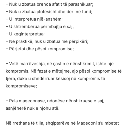
– Nuk u zbatua brenda afatit të parashikuar;
– Nuk u zbatua plotësisht dhe deri në fund;
– U interpretua një-anshëm;
– U shtrembërua përmbajtja e saj;
– U keqinterpretua;
– Në praktikë, nuk u zbatua me përpikëri;
– Përjetoi dhe pësoi kompromise;
– Vetë marrëveshja, në çastin e nënshkrimit, ishte një
kompromis. Në fazat e mëtejme, ajo pësoi kompromise të
tjera, duke u shndërruar kësisoj në kompromis të
kompromiseve;
– Pala maqedonase, ndonëse nënshkruese e saj,
asnjëherë nuk e njohu atë.
Në rrethana të tilla, shqiptarëve në Maqedoni s’u mbetet