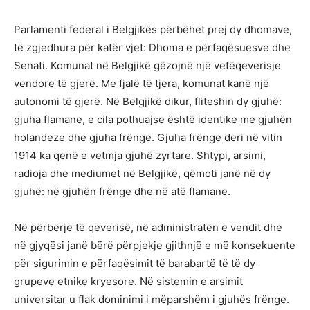
Parlamenti federal i Belgjikës përbëhet prej dy dhomave,
të zgjedhura për katër vjet: Dhoma e përfaqësuesve dhe
Senati. Komunat në Belgjikë gëzojnë një vetëqeverisje
vendore të gjerë. Me fjalë të tjera, komunat kanë një
autonomi të gjerë. Në Belgjikë dikur, fliteshin dy gjuhë:
gjuha flamane, e cila pothuajse është identike me gjuhën
holandeze dhe gjuha frënge. Gjuha frënge deri në vitin
1914 ka qenë e vetmja gjuhë zyrtare. Shtypi, arsimi,
radioja dhe mediumet në Belgjikë, qëmoti janë në dy
gjuhë: në gjuhën frënge dhe në atë flamane.
Në përbërje të qeverisë, në administratën e vendit dhe
në gjyqësi janë bërë përpjekje gjithnjë e më konsekuente
për sigurimin e përfaqësimit të barabartë të të dy
grupeve etnike kryesore. Në sistemin e arsimit
universitar u flak dominimi i mëparshëm i gjuhës frënge.