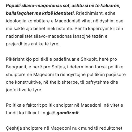
Populli sllavo-maqedonas sot, ashtu si në të kaluarën,
ballafaqohet me krizë identiteti
. Rrjedhimisht, edhe
ideologjia kombëtare e Maqedonisë vihet në dyshim ose
më saktë ajo bëhet inekzistente. Për ta kapërcyer krizën
nacionalistët sllavo-maqedonas lansojnë tezën e
prejardhjes antike të tyre.
Pikërisht kjo politikë e padefinuar e Shkupit, herë pro
Beogradit, e herë pro Sofjes, i determinon forcat politike
shqiptare në Maqedoni ta rishqyrtojnë politikën paqësore
dhe konstruktive, në thelb shterpe, të pafrytshme dhe
joefektive të tyre.
Politika e faktorit politik shqiptar në Maqedoni, në vitet e
fundit ka filluar t’i ngjajë
gandizmit
.
Çështja shqiptare në Maqedoni nuk mund të reduktohet