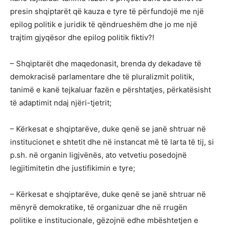
presin shqiptarët që kauza e tyre të përfundojë me një
epilog politik e juridik të qëndrueshëm dhe jo me një
trajtim gjyqësor dhe epilog politik fiktiv?!
– Shqiptarët dhe maqedonasit, brenda dy dekadave të
demokracisë parlamentare dhe të pluralizmit politik,
tanimë e kanë tejkaluar fazën e përshtatjes, përkatësisht
të adaptimit ndaj njëri-tjetrit;
– Kërkesat e shqiptarëve, duke qenë se janë shtruar në
institucionet e shtetit dhe në instancat më të larta të tij, si
p.sh. në organin ligjvënës, ato vetvetiu posedojnë
legjitimitetin dhe justifikimin e tyre;
– Kërkesat e shqiptarëve, duke qenë se janë shtruar në
mënyrë demokratike, të organizuar dhe në rrugën
politike e institucionale, gëzojnë edhe mbështetjen e