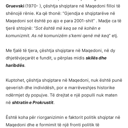
Gruevski
(1970- ), çështja shqiptare në Maqedoni filloi të
shënojë rënie. Ka që thonë: “Gjendja e shqiptarëve në
Maqedoni sot është po ajo e para 2001-shit” . Madje ca të
tjerë shtojnë:
“Sot është më keq se në kohën e
komunizmit.
As në komunizëm s’kemi qenë më keq
” etj.
Me fjalë të tjera, çështja shqiptare në Maqedoni, në dy
dhjetëvjeçarët e fundit, u përplas midis
skilës dhe
haribdës
.
Kuptohet, çështja shqiptare në Maqedoni, nuk është punë
qeverish dhe individësh, por e marrëveshjes historike
ndërmjet dy popujve. Të drejtat e një populli nuk maten
në
shtratin e Prokrustit
.
Është koha për riorganizimin e faktorit politik shqiptar në
Maqedoni dhe e formimit të një fronti politik të