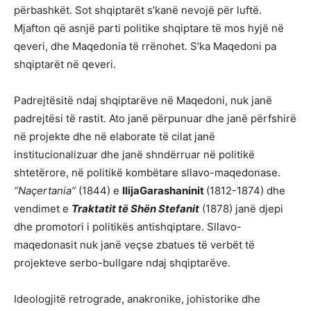
përbashkët. Sot shqiptarët s’kanë nevojë për luftë.
Mjafton që asnjë parti politike shqiptare të mos hyjë në
qeveri, dhe Maqedonia të rrënohet. S’ka Maqedoni pa
shqiptarët në qeveri.
Padrejtësitë ndaj shqiptarëve në Maqedoni, nuk janë
padrejtësi të rastit. Ato janë përpunuar dhe janë përfshirë
në projekte dhe në elaborate të cilat janë
institucionalizuar dhe janë shndërruar në politikë
shtetërore, në politikë kombëtare sllavo-maqedonase.
“Naçertania”
(1844) e
IlijaGarashaninit
(1812-1874) dhe
vendimet e
Traktatit të Shën Stefanit
(1878) janë djepi
dhe promotori i politikës antishqiptare. Sllavo-
maqedonasit nuk janë veçse zbatues të verbët të
projekteve serbo-bullgare ndaj shqiptarëve.
Ideologjitë retrograde, anakronike, johistorike dhe