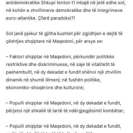
antidemokratike Shkupi tenton t’i mbajë në jetë edhe sot,
në kohën e zhvillimeve demokratike dhe të integrimeve
euro-atlantike. Çfarë paradoksi?!
Sot janë pjekur të gjitha kushtet për zgjidhjen e dejtë të
çështjes shqiptare në Maqedoni, për arsye se:
– Faktori shqiptar në Maqedoni, përkundër politikës
restriktive dhe diskriminuese, në saje të vitalitetit të
pashembullt, në dy dekadat e fundit shënoi një zhvillim
dinamik në shumë lëmenj: në fushën politike,
ekonomiko-shoqërore dhe kulturore;
– Populli shqiptar në Maqedoni, në dy dekadat e fundit,
përjetoi një shkallë të lartë të ndërgjegjësimit kombëtar;
– Populli shqiptar në Maqedoni, në dy dekadat e fundit,