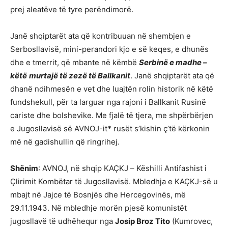
prej aleatëve të tyre perëndimorë.
Janë shqiptarët ata që kontribuuan në shembjen e
Serbosllavisë, mini-perandori kjo e së keqes, e dhunës
dhe e tmerrit, që mbante në këmbë
Serbinë e madhe –
këtë
murtajë të zezë të Ballkanit
. Janë shqiptarët ata që
dhanë ndihmesën e vet dhe luajtën rolin historik në këtë
fundshekull, për ta larguar nga rajoni i Ballkanit Rusinë
cariste dhe bolshevike. Me fjalë të tjera, me shpërbërjen
e Jugosllavisë së AVNOJ-it
*
rusët s’kishin ç’të kërkonin
më në gadishullin që ringrihej.
Shënim
: AVNOJ, në shqip KAÇKJ – Këshilli Antifashist i
Çlirimit Kombëtar të Jugosllavisë. Mbledhja e KAÇKJ-së u
mbajt në Jajce të Bosnjës dhe Hercegovinës, më
29.11.1943. Në mbledhje morën pjesë komunistët
jugosllavë të udhëhequr nga
Josip Broz Tito
(Kumrovec,