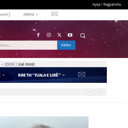
Hyrje / Regjistrohu
torët ]
ARKIVI
Kërko
Kërko...
 – 2009 ]
(
në html
)
Ë
RRETH “FJALA E LIRË”