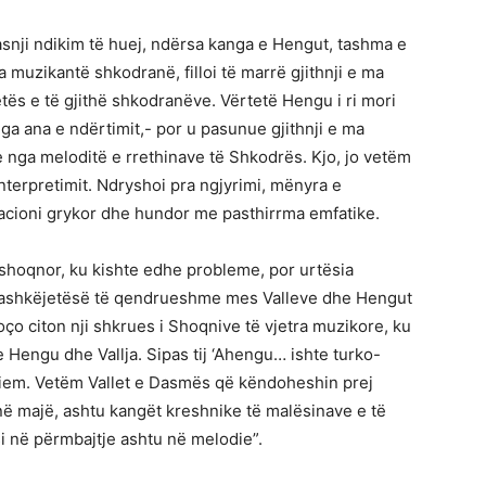
a asnji ndikim të huej, ndërsa kanga e Hengut, tashma e
zikantë shkodranë, filloi të marrë gjithnji e ma
ës e të gjithë shkodranëve. Vërtetë Hengu i ri mori
ga ana e ndërtimit,- por u pasunue gjithnji e ma
nga meloditë e rrethinave të Shkodrës. Kjo, jo vetëm
terpretimit. Ndryshoi pra ngjyrimi, mënyra e
nacioni grykor dhe hundor me pasthirrma emfatike.
 shoqnor, ku kishte edhe probleme, por urtësia
ji bashkëjetësë të qendrueshme mes Valleve dhe Hengut
ço citon nji shkrues i Shoqnive të vjetra muzikore, ku
 Hengu dhe Vallja. Sipas tij ‘Ahengu… ishte turko-
rziem. Vetëm Vallet e Dasmës që këndoheshin prej
e në majë, ashtu kangët kreshnike të malësinave e të
i në përmbajtje ashtu në melodie”.