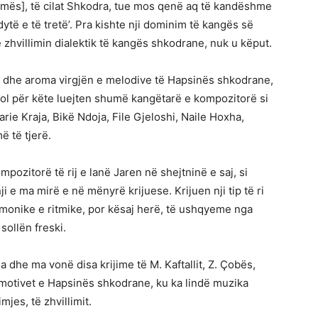
Dasmës], të cilat Shkodra, tue mos qenë aq të kandëshme
dytë e të tretë’. Pra kishte nji dominim të kangës së
 zhvillimin dialektik të kangës shkodrane, nuk u këput.
it dhe aroma virgjën e melodive të Hapsinës shkodrane,
Rol për këte luejten shumë kangëtarë e kompozitorë si
ie Kraja, Bikë Ndoja, File Gjeloshi, Naile Hoxha,
ë të tjerë.
pozitorë të rij e lanë Jaren në shejtninë e saj, si
ji e ma mirë e në mënyrë krijuese. Krijuen nji tip të ri
rmonike e ritmike, por kësaj herë, të ushqyeme nga
sollën freski.
eda dhe ma vonë disa krijime të M. Kaftallit, Z. Çobës,
motivet e Hapsinës shkodrane, ku ka lindë muzika
mjes, të zhvillimit.