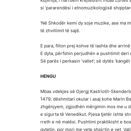
Kujxhija, i harruem krejtësisht mbas Luftës
si ‘pararendësi i etnomuzikologjisë shqiptar
‘Në Shkodër kemi dy soje muzike, ase ma mi
të zhvillimit të sajë.
E para, fillon prej kohve të lashta dhe arrinë
E dyta, përfshin perjudhën e pushtimit deri
Së parës i perkasin ‘vallet’; së dytës ‘kangët
HENGU
Mbas vdekjes së Gjergj Kastriotit-Skender
1479, dëshmitari okular i asaj kohe Marin Ba
zhgënjyem, zgjodhën mërgimin mos me u do
e sigurta të Venedikut. Pjesa tjetër ishte s
rreth e në malësi. Pushtimi praktikisht e bos
qytetin, por mori me vete shpirtin e vet, Vall