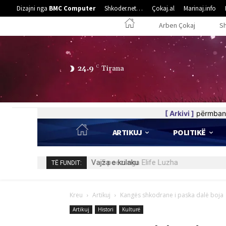
Dizajni nga
BMC Computer
Shkoder.net…
Çokaj.al
Marinaj.info
Arben Çokaj
S
24.9
C
Tirana
[ Arkivi ]
përmban 
ARTIKUJ
POLITIKË
5 poezi nga Elife Luzha
TË FUNDIT:
Kreu
Artikuj
Kangës shkodrane i paska dalë boja
Artikuj
Histori
Kulturë