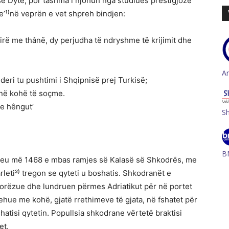
 së Dytë, por tashma i njohun nga studiues prestigjozë
e’¹⁾në veprën e vet shpreh bindjen:
rë me thânë, dy perjudha të ndryshme të krijimit dhe
A
 deri tu pushtimi i Shqipnisë prej Turkisë;
 në kohë të soçme.
 e hêngut’
S
B
beu më 1468 e mbas ramjes së Kalasë së Shkodrës, me
rleti²⁾ tregon se qyteti u boshatis. Shkodranët e
rëzue dhe lundruen përmes Adriatikut për në portet
trehue me kohë, gjatë rrethimeve të gjata, në fshatet për
hatisi qytetin. Popullsia shkodrane vërtetë braktisi
et.