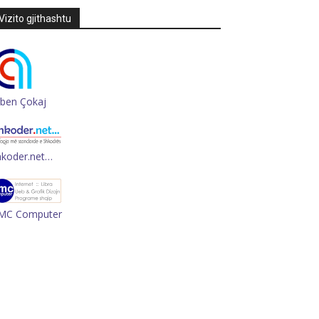
Vizito gjithashtu
rben Çokaj
hkoder.net…
MC Computer