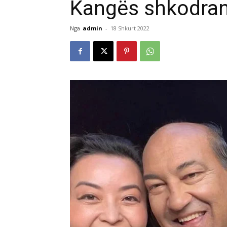
Kangës shkodrane
Nga
admin
-
18 Shkurt 2022