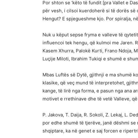
Por shton se ‘këto të fundit [pra Vallet e 
për vesh, i cilsoi kuerdoherë si të dorës së 
Hengut? E spjegueshme kjo. Por spiralja, në
Nuk u këput sepse fryma e valleve të qytet
influencoi tek hengu, që kulmoi me Jaren. 
Kasem Xhurra, Palokë Kurti, Frano Ndoja, Mar
Luçije Miloti, Ibrahim Tukiqi e shumë e shum
Mbas Luftës së Dytë, gjithnji e ma shumë kom
klasike, që veç mund të interpretohet, gjithn
kange, të lirë nga forma, e pasun nga ana a
motivet e rrethinave dhe të vetë Valleve, që 
P. Jakova, T. Daija, R. Sokoli, Z. Lekaj, L. D
por edhe shumë të tjerëve, janë dëshmi se 
shqiptare, ka në genet e saj forcen e ripertri