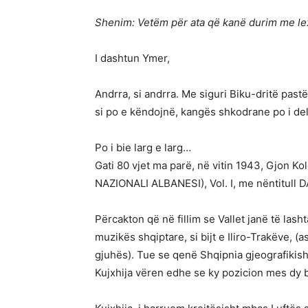
Shenim: Vetëm për ata që kanë durim me le
I dashtun Ymer,
Andrra, si andrra. Me siguri Biku-dritë pastë
si po e këndojnë, kangës shkodrane po i del 
Po i bie larg e larg…
Gati 80 vjet ma parë, në vitin 1943, Gjon 
NAZIONALI ALBANESI), Vol. I, me nëntitu
Përcakton që në fillim se Vallet janë të las
muzikës shqiptare, si bijt e Iliro-Trakëve, 
gjuhës). Tue se qenë Shqipnia gjeografikish
Kujxhija vëren edhe se ky pozicion mes dy