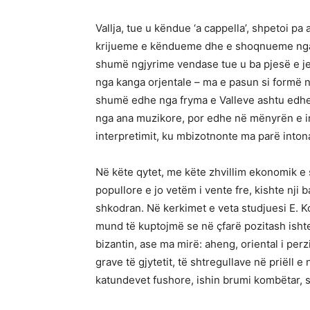
Vallja, tue u këndue ‘a cappella’, shpetoi p
krijueme e këndueme dhe e shoqnueme nga mu
shumë ngjyrime vendase tue u ba pjesë e jet
nga kanga orjentale – ma e pasun si formë n
shumë edhe nga fryma e Valleve ashtu edhe 
nga ana muzikore, por edhe në mënyrën e in
interpretimit, ku mbizotnonte ma parë into
Në këte qytet, me këte zhvillim ekonomik e
popullore e jo vetëm i vente fre, kishte n
shkodran. Në kerkimet e veta studjuesi E. Ko
mund të kuptojmë se në çfarë pozitash ishte
bizantin, ase ma mirë: aheng, oriental i pe
grave të gjytetit, të shtregullave në priëll 
katundevet fushore, ishin brumi kombëtar, s