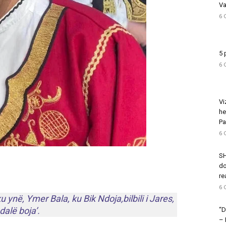
Va
6 
5 
6 
Vi
he
Pa
6 
SH
do
re
6 
u ynë, Ymer Bala, ku Bik Ndoja,bilbili i Jares,
dalë boja’.
“D
–