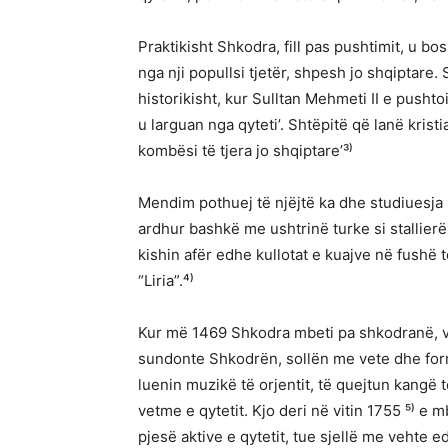
Praktikisht Shkodra, fill pas pushtimit, u bo
nga nji popullsi tjetër, shpesh jo shqiptare
historikisht, kur Sulltan Mehmeti II e pusht
u larguan nga qyteti’. Shtëpitë që lanë kris
kombësi të tjera jo shqiptare’³⁾
Mendim pothuej të njëjtë ka dhe studiuesja
ardhur bashkë me ushtrinë turke si stallier
kishin afër edhe kullotat e kuajve në fushë t
“Liria”.⁴⁾
Kur më 1469 Shkodra mbeti pa shkodranë, vali
sundonte Shkodrën, sollën me vete dhe form
luenin muzikë të orjentit, të quejtun kangë 
vetme e qytetit. Kjo deri në vitin 1755 ⁵⁾ e mb
pjesë aktive e qytetit, tue sjellë me vehte 