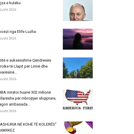
jza e kulaku
Gusht 2026
poezi nga Elife Luzha
Gusht 2026
zitë e suksesshme Qëndresës
roike të Llapit për Lirinë dhe
varësinë...
Gusht 2026
BA miratoi huanë 302 milionë
llarëshe për mbrojtjen shqiptare,
agon ambasada...
Gusht 2026
ASHURIA NË KOHË TË KOLERËS”
 MARKEZ