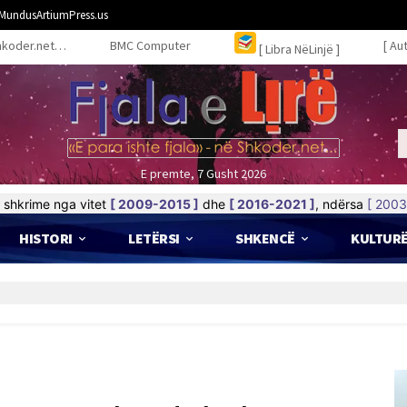
MundusArtiumPress.us
hkoder.net…
BMC Computer
[ Au
[ Libra NëLinjë ]
E premte, 7 Gusht 2026
shkrime nga vitet
[ 2009-2015 ]
dhe
[ 2016-2021 ]
, ndërsa
[ 2003
HISTORI
LETËRSI
SHKENCË
KULTUR