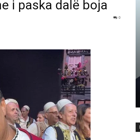
 i paska dalë boja
0