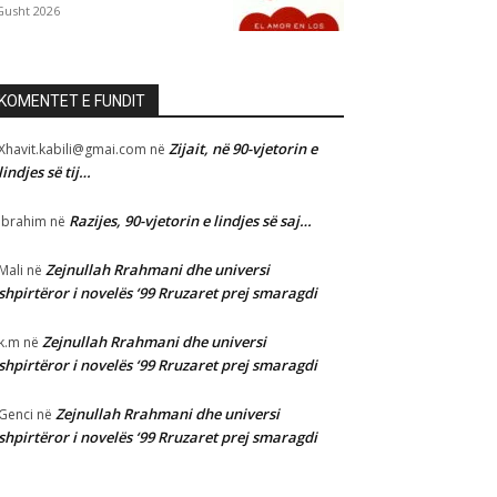
Gusht 2026
KOMENTET E FUNDIT
Zijait, në 90-vjetorin e
Xhavit.kabili@gmai.com
në
lindjes së tij…
Razijes, 90-vjetorin e lindjes së saj…
Ibrahim
në
Zejnullah Rrahmani dhe universi
Mali
në
shpirtëror i novelës ‘99 Rruzaret prej smaragdi
Zejnullah Rrahmani dhe universi
k.m
në
shpirtëror i novelës ‘99 Rruzaret prej smaragdi
Zejnullah Rrahmani dhe universi
Genci
në
shpirtëror i novelës ‘99 Rruzaret prej smaragdi