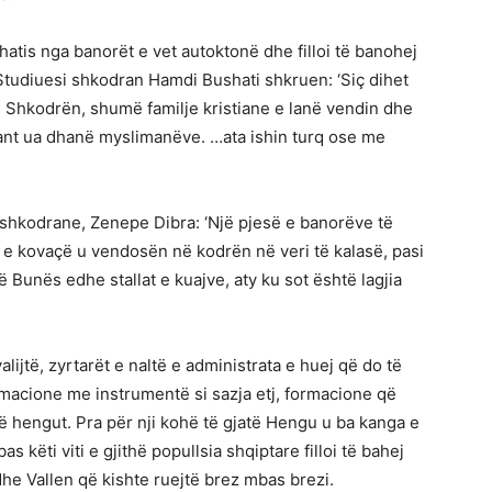
shatis nga banorët e vet autoktonë dhe filloi të banohej
. Studiuesi shkodran Hamdi Bushati shkruen: ‘Siç dihet
oi Shkodrën, shumë familje kristiane e lanë vendin dhe
tiant ua dhanë myslimanëve. …ata ishin turq ose me
 shkodrane, Zenepe Dibra: ‘Një pjesë e banorëve të
ë e kovaçë u vendosën në kodrën në veri të kalasë, pasi
ë Bunës edhe stallat e kuajve, aty ku sot është lagjia
jtë, zyrtarët e naltë e administrata e huej që do të
acione me instrumentë si sazja etj, formacione që
të hengut. Pra për nji kohë të gjatë Hengu u ba kanga e
as këti viti e gjithë popullsia shqiptare filloi të bahej
edhe Vallen që kishte ruejtë brez mbas brezi.