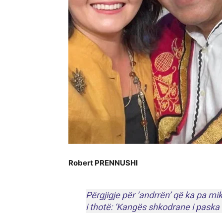
Robert PRENNUSHI
Përgjigje për ‘andrrën’ që ka pa mik
i thotë: ‘Kangës shkodrane i paska 