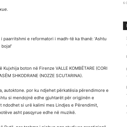
6 
xue.
 i paarritshmi e reformatori i madh-të ka thanë: ‘Ashtu
boja!’
Kolë Kujxhija boton në Firenze VALLE KOMBËTARE (CORI
ll DASËM SHKODRANE (NOZZE SCUTARINA).
hta, autoktone. por ku ndjehet përkatësia përendimore e
(ashtu si mendojnë edhe gjuhtarët për origjinën e
t ndodhet si urë kalimi mes Lindjes e Përendimit,
 botëve asht pasqyrue edhe në muzikë.