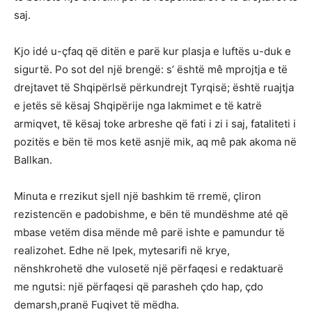
saj.
Kjo idé u-çfaq që ditën e parë kur plasja e luftës u-duk e
sigurtë. Po sot del një brengë: s’ është mê mprojtja e të
drejtavet të Shqipërlsë përkundrejt Tyrqisë; është ruajtja
e jetës së kësaj Shqipërije nga lakmimet e të katrë
armiqvet, të kësaj toke arbreshe që fati i zi i saj, fataliteti i
pozitës e bën të mos ketë asnjë mik, aq mê pak akoma në
Ballkan.
Minuta e rrezikut sjell një bashkim të rremë, çliron
rezistencën e padobishme, e bën të mundëshme até që
mbase vetëm disa mënde mê parë ishte e pamundur të
realizohet. Edhe në Ipek, mytesarifi në krye,
nënshkrohetë dhe vulosetë një përfaqesi e redaktuarë
me ngutsi: një përfaqesi që parasheh çdo hap, çdo
demarsh,pranë Fuqivet të mëdha.