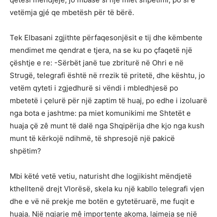
vetëmja gjé qe mbetësh për të bërë.
Tek Elbasani zgjithte përfaqesonjësit e tij dhe këmbente
mendimet me qendrat e tjera, na se ku po çfaqetë një
çështje e re: -Sërbët janë tue zbriturë në Ohri e në
Strugë, telegrafi është në rrezik të pritetë, dhe kështu, jo
vetëm qyteti i zgjedhurë si vëndi i mbledhjesë po
mbetetë i çelurë për një zaptim të huaj, po edhe i izoluarë
nga bota e jashtme: pa miet komunikimi me Shtetët e
huaja çë zê munt të dalë nga Shqipërija dhe kjo nga kush
munt të kërkojë ndihmë, të shpresojë një pakicë
shpëtim?
Mbi këté vetë vetiu, naturisht dhe logjikisht mëndjetë
kthelltenë drejt Vlorësë, skela ku një kabllo telegrafi vjen
dhe e vë në prekje me botën e gytetëruarë, me fuqit e
huaja. Një ngjarje mê importente akoma, lajmeja se një