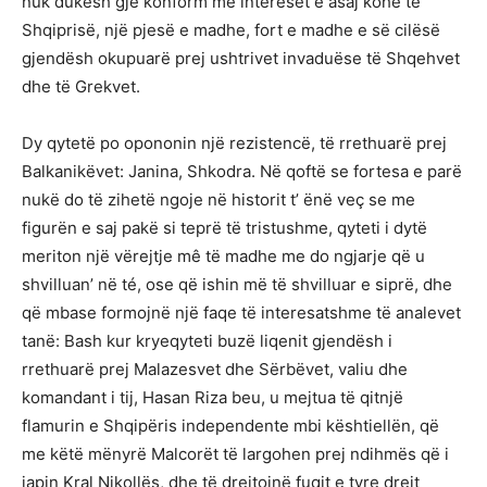
nuk dukësh gjë konform me intereset e asaj kohe të
Shqiprisë, një pjesë e madhe, fort e madhe e së cilësë
gjendësh okupuarë prej ushtrivet invaduëse të Shqehvet
dhe të Grekvet.
Dy qytetë po opononin një rezistencë, të rrethuarë prej
Balkanikëvet: Janina, Shkodra. Në qoftë se fortesa e parë
nukë do të zihetë ngoje në historit t’ ënë veç se me
figurën e saj pakë si teprë të tristushme, qyteti i dytë
meriton një vërejtje mê të madhe me do ngjarje që u
shvilluan’ në té, ose që ishin më të shvilluar e siprë, dhe
që mbase formojnë një faqe të interesatshme të analevet
tanë: Bash kur kryeqyteti buzë liqenit gjendësh i
rrethuarë prej Malazesvet dhe Sërbëvet, valiu dhe
komandant i tij, Hasan Riza beu, u mejtua të qitnjë
flamurin e Shqipëris independente mbi kështiellën, që
me këtë mënyrë Malcorët të largohen prej ndihmës që i
japin Kral Nikollës, dhe të drejtojnë fuqit e tyre drejt