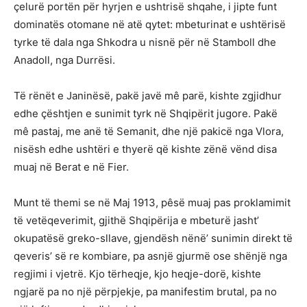
çelurë portën për hyrjen e ushtrisë shqahe, i jipte funt
dominatës otomane në atë qytet: mbeturinat e ushtërisë
tyrke të dala nga Shkodra u nisnë për në Stamboll dhe
Anadoll, nga Durrësi.
Të rënët e Janinësë, pakë javë mê parë, kishte zgjidhur
edhe çështjen e sunimit tyrk në Shqipërit jugore. Pakë
mê pastaj, me anë të Semanit, dhe një pakicë nga Vlora,
nisësh edhe ushtëri e thyerë që kishte zënë vënd disa
muaj në Berat e në Fier.
Munt të themi se në Maj 1913, pêsë muaj pas proklamimit
të vetëqeverimit, gjithë Shqipërija e mbeturë jasht’
okupatësë greko-sllave, gjendësh nënë’ sunimin direkt të
qeveris’ së re kombiare, pa asnjë gjurmë ose shënjë nga
regjimi i vjetrë. Kjo tërheqje, kjo heqje-dorë, kishte
ngjarë pa no një përpjekje, pa manifestim brutal, pa no