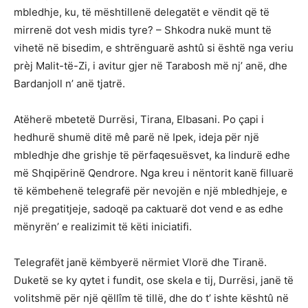
mbledhje, ku, të mështillenë delegatët e vëndit që të
mirrenë dot vesh midis tyre? – Shkodra nukë munt të
vihetë në bisedim, e shtrënguarë ashtû si është nga veriu
prèj Malit-të-Zi, i avitur gjer në Tarabosh më nj’ anë, dhe
Bardanjoll n’ anë tjatrë.
Atëherë mbetetë Durrësi, Tirana, Elbasani. Po çapi i
hedhurë shumë ditë mê parë në Ipek, ideja për një
mbledhje dhe grishje të përfaqesuësvet, ka lindurë edhe
më Shqipërinë Qendrore. Nga kreu i nëntorit kanë filluarë
të këmbehenë telegrafë për nevojën e një mbledhjeje, e
një pregatitjeje, sadoqë pa caktuarë dot vend e as edhe
mënyrën’ e realizimit të këti iniciatifi.
Telegrafët janë këmbyerë nërmiet Vlorë dhe Tiranë.
Duketë se ky qytet i fundit, ose skela e tij, Durrësi, janë të
volitshmë për një qëllîm të tillë, dhe do t’ ishte kështû në