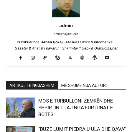
admin
https://fjala.info
Publikuar nga:
Arben Çokaj
-
Mësues Fizike & Informatike ::
Gazetar & Analist i pavarur :: Shkrimtar :: Ueb- & Grafikdizajner
ARTIKUJ TË NGJASHËM
MË SHUMË NGA AUTORI
MOS E TURBULLONI ZEMRËN DHE
SHPIRTIN TUAJ NGA FURTUNAT E
BOTËS
“BUZË LUMIT PIEDRA U ULA DHE QAVA”