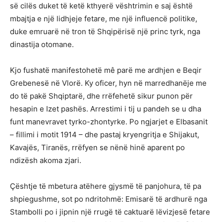
së cilës duket të ketë kthyerë vështrimin e saj është
mbajtja e një lidhjeje fetare, me një influencë politike,
duke emruarë në tron të Shqipërisë një princ tyrk, nga
dinastija otomane.
Kjo fushatë manifestohetë mê parë me ardhjen e Beqir
Grebenesë në Vlorë. Ky oficer, hyn në marredhanëje me
do të pakë Shqiptarë, dhe rrëfehetë sikur punon për
hesapin e Izet pashës. Arrestimi i tij u pandeh se u dha
funt manevravet tyrko-zhontyrke. Po ngjarjet e Elbasanit
– fillimi i motit 1914 – dhe pastaj kryengritja e Shijakut,
Kavajës, Tiranës, rrëfyen se nënë hinë aparent po
ndizësh akoma zjari.
Çështje të mbetura atëhere gjysmë të panjohura, të pa
shpiegushme, sot po ndritohmë: Emisarë të ardhurë nga
Stambolli po i jipnin një rrugë të caktuarë lëvizjesë fetare