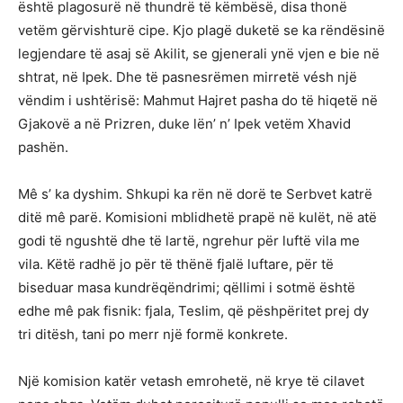
është plagosurë në thundrë të këmbësë, disa thonë
vetëm gërvishturë cipe. Kjo plagë duketë se ka rëndësinë
legjendare të asaj së Akilit, se gjenerali ynë vjen e bie në
shtrat, në Ipek. Dhe të pasnesrëmen mirretë vésh një
vëndim i ushtërisë: Mahmut Hajret pasha do të hiqetë në
Gjakovë a në Prizren, duke lën’ n’ Ipek vetëm Xhavid
pashën.
Mê s’ ka dyshim. Shkupi ka rën në dorë te Serbvet katrë
ditë mê parë. Komisioni mblidhetë prapë në kulët, në atë
godi të ngushtë dhe të lartë, ngrehur për luftë vila me
vila. Këtë radhë jo për të thënë fjalë luftare, për të
biseduar masa kundrëqëndrimi; qëllimi i sotmë është
edhe mê pak fisnik: fjala, Teslim, që pëshpëritet prej dy
tri ditësh, tani po merr një formë konkrete.
Një komision katër vetash emrohetë, në krye të cilavet