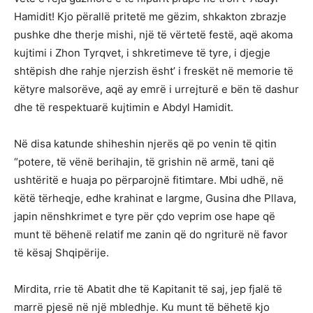
Hamidit! Kjo përallë pritetë me gëzim, shkakton zbrazje
pushke dhe therje mishi, një të vërtetë festë, aqë akoma
kujtimi i Zhon Tyrqvet, i shkretimeve të tyre, i djegje
shtëpish dhe rahje njerzish ësht’ i freskët në memorie të
këtyre malsorëve, aqë ay emrë i urrejturë e bën të dashur
dhe të respektuarë kujtimin e Abdyl Hamidit.
Në disa katunde shiheshin njerës që po venin të qitin
“potere, të vënë berihajin, të grishin në armë, tani që
ushtëritë e huaja po përparojnë fitimtare. Mbi udhë, në
këtë tërheqje, edhe krahinat e largme, Gusina dhe Pllava,
japin nënshkrimet e tyre për çdo veprim ose hape që
munt të bëhenë relatif me zanin që do ngriturë në favor
të kësaj Shqipërije.
Mirdita, rrie të Abatit dhe të Kapitanit të saj, jep fjalë të
marrë pjesë në një mbledhje. Ku munt të bëhetë kjo