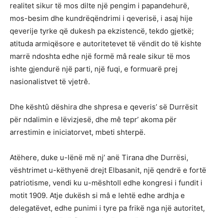
realitet sikur të mos dilte një pengim i papandehurë,
mos-besim dhe kundrëqëndrimi i qeverisë, i asaj hije
qeverije tyrke që dukesh pa ekzistencë, tekdo gjetkë;
atituda armiqësore e autoritetevet të vëndit do të kishte
marrë ndoshta edhe një formë mâ reale sikur të mos
ishte gjendurë një parti, një fuqi, e formuarë prej
nasionalistvet të vjetrê.
Dhe kështû dëshira dhe shpresa e qeveris’ së Durrësit
për ndalimin e lëvizjesë, dhe mê tepr’ akoma për
arrestimin e iniciatorvet, mbeti shterpë.
Atëhere, duke u-lënë më nj’ anë Tirana dhe Durrësi,
vështrimet u-këthyenë drejt Elbasanit, një qendrë e fortë
patriotisme, vendi ku u-mështoll edhe kongresi i fundit i
motit 1909. Atje dukësh si mâ e lehtë edhe ardhja e
delegatëvet, edhe punimi i tyre pa frikë nga një autoritet,