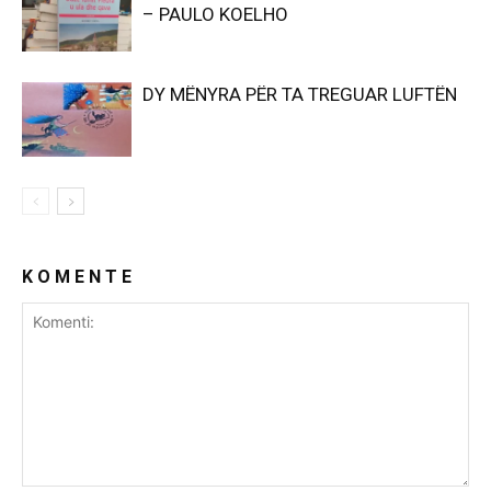
– PAULO KOELHO
DY MËNYRA PËR TA TREGUAR LUFTËN
K O M E N T E