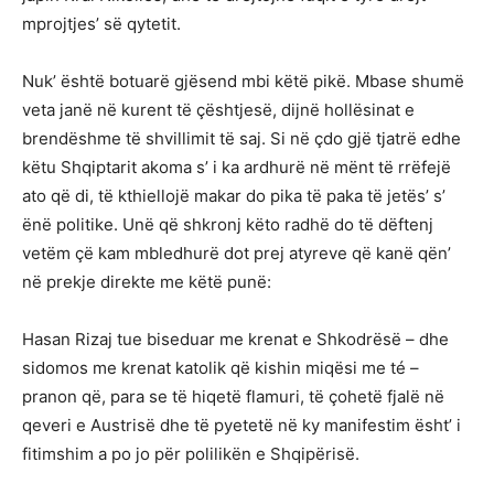
mprojtjes’ së qytetit.
Nuk’ është botuarë gjësend mbi këtë pikë. Mbase shumë
veta janë në kurent të çështjesë, dijnë hollësinat e
brendëshme të shvillimit të saj. Si në çdo gjë tjatrë edhe
këtu Shqiptarit akoma s’ i ka ardhurë në mënt të rrëfejë
ato që di, të kthiellojë makar do pika të paka të jetës’ s’
ënë politike. Unë që shkronj këto radhë do të dëftenj
vetëm çë kam mbledhurë dot prej atyreve që kanë qën’
në prekje direkte me këtë punë:
Hasan Rizaj tue biseduar me krenat e Shkodrësë – dhe
sidomos me krenat katolik që kishin miqësi me té –
pranon që, para se të hiqetë flamuri, të çohetë fjalë në
qeveri e Austrisë dhe të pyetetë në ky manifestim ësht’ i
fitimshim a po jo për polilikën e Shqipërisë.