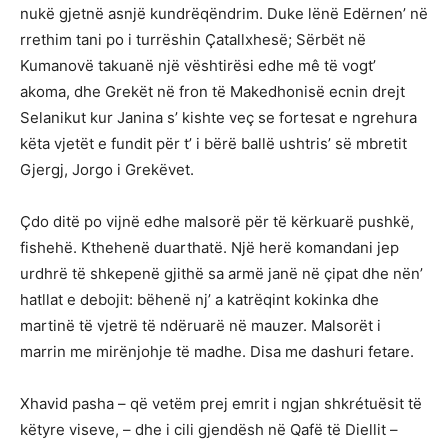
nukë gjetnë asnjë kundrëqëndrim. Duke lënë Edërnen’ në
rrethim tani po i turrëshin Çatallxhesë; Sërbët në
Kumanovë takuanë një vështirësi edhe mê të vogt’
akoma, dhe Grekët në fron të Makedhonisë ecnin drejt
Selanikut kur Janina s’ kishte veç se fortesat e ngrehura
këta vjetët e fundit për t’ i bërë ballë ushtris’ së mbretit
Gjergj, Jorgo i Grekëvet.
Çdo ditë po vijnë edhe malsorë për të kërkuarë pushkë,
fishehë. Kthehenë duarthatë. Një herë komandani jep
urdhrë të shkepenë gjithë sa armë janë në çipat dhe nën’
hatllat e debojit: bëhenë nj’ a katrëqint kokinka dhe
martinë të vjetrë të ndëruarë në mauzer. Malsorët i
marrin me mirënjohje të madhe. Disa me dashuri fetare.
Xhavid pasha – që vetëm prej emrit i ngjan shkrétuësit të
këtyre viseve, – dhe i cili gjendësh në Qafë të Diellit –