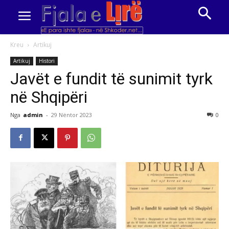
Kreu
Artikuj
Artikuj
Histori
Javët e fundit të sunimit tyrk
në Shqipëri
Nga
admin
-
29 Nëntor 2023
0