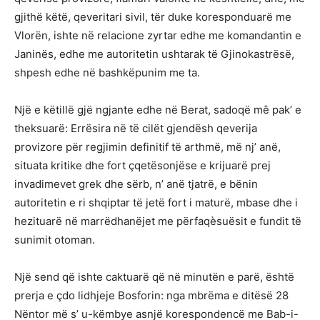
gjithë këtë, qeveritari sivil, tër duke koresponduarë me
Vlorën, ishte në relacione zyrtar edhe me komandantin e
Janinës, edhe me autoritetin ushtarak të Gjinokastrësë,
shpesh edhe në bashkëpunim me ta.
Një e këtillë gjë ngjante edhe në Berat, sadoqë mê pak’ e
theksuarë: Errësira në të cilët gjendësh qeverija
provizore për regjimin definitif të arthmë, më nj’ anë,
situata kritike dhe fort çqetësonjëse e krijuarë prej
invadimevet grek dhe sërb, n’ anë tjatrë, e bënin
autoritetin e ri shqiptar të jetë fort i maturë, mbase dhe i
hezituarë në marrëdhanëjet me përfaqèsuësit e fundit të
sunimit otoman.
Një send që ishte caktuarë që në minutën e parë, është
prerja e çdo lidhjeje Bosforin: nga mbrëma e ditësë 28
Nëntor më s’ u-këmbye asnjë korespondencë me Bab-i-