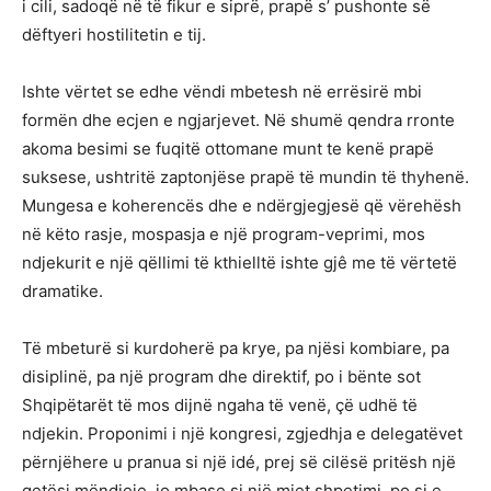
i cili, sadoqë në të fikur e siprë, prapë s’ pushonte së
dëftyeri hostilitetin e tij.
Ishte vërtet se edhe vëndi mbetesh në errësirë mbi
formën dhe ecjen e ngjarjevet. Në shumë qendra rronte
akoma besimi se fuqitë ottomane munt te kenë prapë
suksese, ushtritë zaptonjëse prapë të mundin të thyhenë.
Mungesa e koherencës dhe e ndërgjegjesë që vërehësh
në këto rasje, mospasja e një program-veprimi, mos
ndjekurit e një qëllimi të kthielltë ishte gjê me të vërtetë
dramatike.
Të mbeturë si kurdoherë pa krye, pa njësi kombiare, pa
disiplinë, pa një program dhe direktif, po i bënte sot
Shqipëtarët të mos dijnë ngaha të venë, çë udhë të
ndjekin. Proponimi i një kongresi, zgjedhja e delegatëvet
përnjëhere u pranua si një idé, prej së cilësë pritësh një
qetësi mëndjeje, jo mbase si një miet shpetimi, po si e