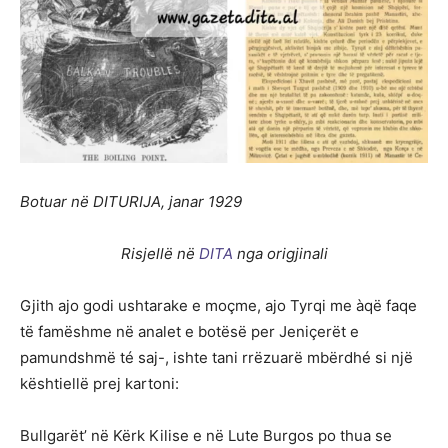
Botuar në DITURIJA, janar 1929
Risjellë në
DITA
nga origjinali
Gjith ajo godi ushtarake e moçme, ajo Tyrqi me àqë faqe
të famëshme në analet e botësë per Jeniçerët e
pamundshmë té saj-, ishte tani rrëzuarë mbërdhé si një
kështiellë prej kartoni:
Bullgarët’ në Kërk Kilise e në Lute Burgos po thua se