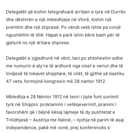
Delegatët që kishin telegrafuarë arritjen e tyre në Durrës
dhe dëshirën e një mbledhjeje në Vlorë, kishin një
premtim dhe një shpresë. Po vëndi vetë ishte pa nonjë
ngushëllim të tillë. Hapat e parë ishin bërë bash për të
gjeturë no një dritare shprese.
Delegatët e zgjedhurë në vënt, tani po shtoheshin edhe
me numurin è aty’re të ardhurë nga viset e veriut dhe të
lindjesê të tokavet shqiptare, të cilët, të gjithë së bashku
47 veta, formojnë kongresin më 28 nantor 1912.
Mbledhja e 28 Nëntor 1912 në teori i jipte funt sunimit
tyrk në Shqipni: proklamimi i vetëqeverimit, pranimi i
favorshëm që i bëjnë kësaj lajmeje të dy pushtetat e
Trilidhjesë – Austrija me Italinë, – njohja në parim të asaj
independence, pakë më vonë, prej konferencës s’