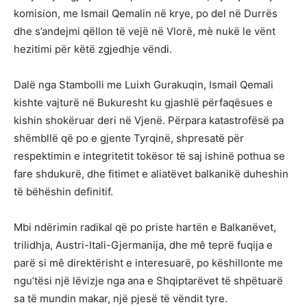
komision, me Ismail Qemalin në krye, po del në Durrës
dhe s’andejmi qëllon të vejë në Vlorë, mè nukë le vënt
hezitimi për këtë zgjedhje vëndi.
Dalë nga Stambolli me Luixh Gurakuqin, Ismail Qemali
kishte vajturë në Bukuresht ku gjashlë përfaqësues e
kishin shokëruar deri në Vjenë. Përpara katastrofësë pa
shëmbllë që po e gjente Tyrqinë, shpresatë për
respektimin e integritetit tokësor të saj ishinë pothua se
fare shdukurë, dhe fitimet e aliatëvet balkanikë duheshin
të bëhëshin definitif.
Mbi ndërimin radikal që po priste hartën e Balkanëvet,
trilidhja, Austri-Itali-Gjermanija, dhe mê teprë fuqija e
parë si mê direktërisht e interesuarë, po këshillonte me
ngu’tësi një lëvizje nga ana e Shqiptarëvet të shpëtuarë
sa të mundin makar, një pjesë të vëndit tyre.