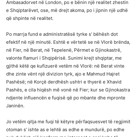
Ambasadorvet në London, po e bënin një realitet zhestin
e Shqiptarëvet, ose, më drejt akoma, po i jipnin një udhë
që shpinte në realitet.
Po marrja fund e administratësë tyrke s’ bëhësh dot
efektif në një minutë. Eshtë e vërtetë se në Vlorë brënda,
në Fier, në Berat, në Tepelenë, Përmet e Gjinokastrë,
valonte flamuri i Shqipërisë. Sunimi krejt shqiptar, me
gjithë këtë qe kufizuerë vetëm në Vlorë: në Berat vinte
dhe zinte vënt një divizion tyrk, ajo e Mahmud Hajret
Pashësë; në Korçë derdhësh ushtri e thyerë e Xhavid
Pashës, e cila hiqësh mê vonë në Fier; kur se Gjinokastra
ndjente influencën e fuqisë që po mbante dhe mpronte
Janinën.
Jo vetëm qitja me fuqi të këtyre përfaqsuesvet të regjimit
otoman s’ ishte as e lehtë as edhe e mundurë, po edhe