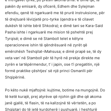
pakën dy emisarë, dy oficerë, Edhem dhe Sylejman
efendiu, qenë të ngarkuarë me të prurë instruksione, për
të drejtuarë lëvizjetë pro-tyrke (qendra e të cilavet
dukësh të ishte bërë Shkodra); e dimë tani se Kara-Said
Pasha ishte i ngarkuarë me mision të pshehtë prej
Tyrqisë; e dimë se në Stamboll telet e këtyre
operacioneve ishin të qëndrësuarë në zyrët që
emërohësh Teshqilat-iMahsusa; e dimë prapë se, të dy
veta van’ në Stamboll për të hyrë në prekje direkte me
zyrën e lartëpërmendur, t’ i japin, ose t’i pregatitin, një
formë praktike çështjes’ së një princi Osmanlli për
Shqipërinë.
Po këto nukë mjaftojnë: kujtime, botime na mungojnë. Do
të ketë kurajë, prej atyrève që njohin gjë dhe që akoma
janë gjallë, të flasin, të na kallzojnë të vërtetën, a po
Shqiptari do të jetë kurdoherë i pushuarë, i heshturë