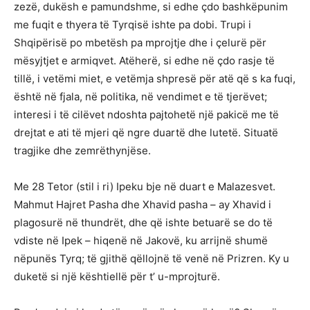
zezë, dukësh e pamundshme, si edhe çdo bashkëpunim
me fuqit e thyera të Tyrqisë ishte pa dobi. Trupi i
Shqipërisë po mbetësh pa mprojtje dhe i çelurë për
mësyjtjet e armiqvet. Atëherë, si edhe në çdo rasje të
tillë, i vetëmi miet, e vetëmja shpresë për atë që s ka fuqi,
është në fjala, në politika, në vendimet e të tjerëvet;
interesi i të cilëvet ndoshta pajtohetë një pakicë me të
drejtat e ati të mjeri që ngre duartë dhe lutetë. Situatë
tragjike dhe zemrëthynjëse.
Me 28 Tetor (stil i ri) Ipeku bje në duart e Malazesvet.
Mahmut Hajret Pasha dhe Xhavid pasha – ay Xhavid i
plagosurë në thundrët, dhe që ishte betuarë se do të
vdiste në Ipek – hiqenë në Jakovë, ku arrijnë shumë
nëpunës Tyrq; të gjithë qëllojnë të venë në Prizren. Ky u
duketë si një kështiellë për t’ u-mprojturë.