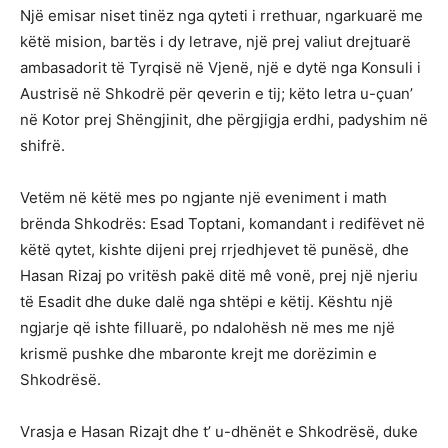
Një emisar niset tinëz nga qyteti i rrethuar, ngarkuarë me
këtë mision, bartës i dy letrave, një prej valiut drejtuarë
ambasadorit të Tyrqisë në Vjenë, një e dytë nga Konsuli i
Austrisë në Shkodrë për qeverin e tij; këto letra u-çuan’
në Kotor prej Shëngjinit, dhe përgjigja erdhi, padyshim në
shifrë.
Vetëm në këtë mes po ngjante një eveniment i math
brënda Shkodrës: Esad Toptani, komandant i redifëvet në
këtë qytet, kishte dijeni prej rrjedhjevet të punësë, dhe
Hasan Rizaj po vritësh pakë ditë mê vonë, prej një njeriu
të Esadit dhe duke dalë nga shtëpi e këtij. Kështu një
ngjarje që ishte filluarë, po ndalohësh në mes me një
krismë pushke dhe mbaronte krejt me dorëzimin e
Shkodrësë.
Vrasja e Hasan Rizajt dhe t’ u-dhënët e Shkodrësë, duke