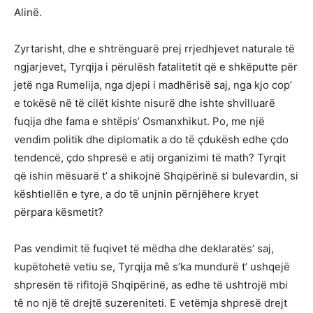
Alinë.
Zyrtarisht, dhe e shtrënguarë prej rrjedhjevet naturale të
ngjarjevet, Tyrqija i përulësh fatalitetit që e shkëputte për
jetë nga Rumelija, nga djepi i madhërisë saj, nga kjo cop’
e tokësë në të cilët kishte nisurë dhe ishte shvilluarë
fuqija dhe fama e shtëpis’ Osmanxhikut. Po, me një
vendim politik dhe diplomatik a do të çdukësh edhe çdo
tendencë, çdo shpresë e atij organizimi të math? Tyrqit
që ishin mësuarë t’ a shikojnë Shqipërinë si bulevardin, si
kështiellën e tyre, a do të unjnin përnjëhere kryet
përpara kësmetit?
Pas vendimit të fuqivet të mëdha dhe deklaratës’ saj,
kupëtohetë vetiu se, Tyrqija mê s’ka mundurë t’ ushqejë
shpresën të rifitojë Shqipërinë, as edhe të ushtrojë mbi
tê no një të drejtë suzereniteti. E vetëmja shpresë drejt