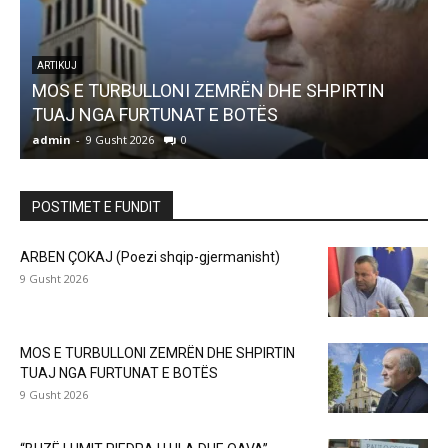
ARTIKUJ
MOS E TURBULLONI ZEMRËN DHE SHPIRTIN
TUAJ NGA FURTUNAT E BOTËS
admin
-
9 Gusht 2026
0
a
POSTIMET E FUNDIT
ARBEN ÇOKAJ (Poezi shqip-gjermanisht)
9 Gusht 2026
MOS E TURBULLONI ZEMRËN DHE SHPIRTIN
TUAJ NGA FURTUNAT E BOTËS
9 Gusht 2026