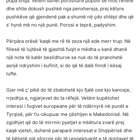
popa shqa. Vetëm duhet porositurë populli se mos rehetë
dhe shtie dokush pushkë nga penxhereja, prej këtyre
pushkëve që gjendenë pak a shumë në çdo shtëpi dhe që
s’ hynë më no një punë. Porosi e teprë, padyshim.
Përpàra orësë ‘kaqë me rê të zeza njê ede merr trup: Në
fillesë të lujtësë të gjashtë fuqit e mëdha u kanë dhanë
një note të katër beslidhurve se nuk do të pranohetë
asnjë ndryshim i kufinit, si do që të dalë fnndi i kësaj
lufte.
Gjer më ç’ pikë do të zbatohetë kjo fjalë ose kjo kanosje,
rrjedhja e, ngjarjevet do ta rëfejë. Vetëm kupëtohet
interesi i fuqivet europeane për të ndërnyrë në punët e
Tyrqisë, për t’u-okupuar me çështjen e Makedonisë. Në
zgidhjet që do të mirrnin pyetjet e mbëtura zvarë prej
kaqë vjetsh, duhenë paraparë interesat e Shqipërisë dhe
të bëhetë një sforcim për të respektuarët e të drejtavet të