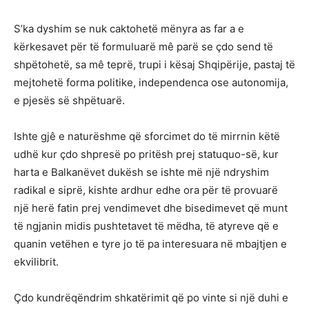
S’ka dyshim se nuk caktohetë mënyra as far a e
kërkesavet për të formuluarë mê parë se çdo send të
shpëtohetë, sa mê teprë, trupi i kësaj Shqipërije, pastaj të
mejtohetë forma politike, independenca ose autonomija,
e pjesës së shpëtuarë.
Ishte gjê e naturëshme që sforcimet do të mirrnin këtë
udhë kur çdo shpresë po pritësh prej statuquo-së, kur
harta e Balkanëvet dukësh se ishte më një ndryshim
radikal e siprë, kishte ardhur edhe ora për të provuarë
një herë fatin prej vendimevet dhe bisedimevet që munt
të ngjanin midis pushtetavet të mëdha, të atyreve që e
quanin vetëhen e tyre jo të pa interesuara në mbajtjen e
ekvilibrit.
Çdo kundrëqëndrim shkatërimit që po vinte si një duhi e