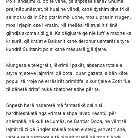
Po s’ andejmi ku do të venë, çë shpresë kanë? Shumë
prej nëpunësvet, të huaj ne vëndi, kanë dyshim dhe frikë
se mos u dalin Shqiptarët mb’ udhë, mos u presin rrugën,
mos i rjepin ose i vrasin. Në thellësi të truallit t’ ënë
gjindja akoma s’di gjê! Ka dëgjuarë që një luft’ e madhe ka
krisurë, që kralat e Balkanit kanë derdhur ushtarët e tyre
kundrë Sulltanit; po s’ kanë mësuarë gjë tjatrë.
Mungesa e telegrafit, lëvrimi i pakët, absenca totale e
atyre mjeteve lajmrimi që bota i quan gazeta, e bën këtë
popull të rrojë në errësirët primitife, sikur fjala e Zotit “Le
të bëhetë drita” nukë zbatohet edhe për ta.
Shpesh herë haberetë mê fantastikë dalin si
hardhjeshkatë nga vrimat e shpellavet: Kështû, për
shëmbllë, në kufi të Lumës, ne Bahtiar Doda, në vënt të
lajmit të zi që Shqiet shkelë tokën e stërgjyshvet t’ anë,
vete e reja gazmore e të hipurit prapë në tron t’ Abdyl