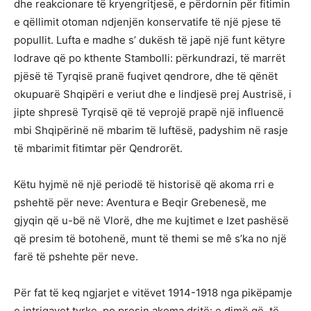
dhe reakcionare të kryengritjesë, e përdornin për fitimin
e qëllimit otoman ndjenjën konservatife të një pjese të
popullit. Lufta e madhe s’ dukësh të japë një funt këtyre
lodrave që po kthente Stambolli: përkundrazi, të marrët
pjësë të Tyrqisë pranë fuqivet qendrore, dhe të qënët
okupuarë Shqipëri e veriut dhe e lindjesë prej Austrisë, i
jipte shpresë Tyrqisë që të veprojë prapë një influencë
mbi Shqipërinë në mbarim të luftësë, padyshim në rasje
të mbarimit fitimtar për Qendrorët.
Këtu hyjmë në një periodë të historisë që akoma rri e
pshehtë për neve: Aventura e Beqir Grebenesë, me
gjyqin që u-bë në Vlorë, dhe me kujtimet e Izet pashësë
që presim të botohenë, munt të themi se mê s’ka no një
farë të pshehte për neve.
Për fat të keq ngjarjet e vitëvet 1914-1918 nga pikëpamje
e intrigavet tyrke, po presin akoma dritë: e dimë që, të