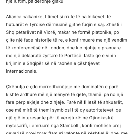
një luftim, pa derdhje gjaku.
Alianca balkanike, fitimet si rrufe të ballnikëvet, të
hutuarët e Tyrqisë dërmuanë gjithë fuqin e saj. Zhesti i
Shqipëtarëvet në Vlorë, makar në formë platonike, po
çilte një faqe historije të re, e konfirmuarë me një vendim
të konferencësë në London, dhe kjo njohje e pranuarë
me një deklaratë zyrtare të Portësë, fakte që e vinin
krijimin e Shqipërisë në radhën e çështjevet
internacionale.
Çkëputja e çdo marredhanëjeje me dominatën e parë
kishte ardhurë më një mënyrë të qetë, thamë, pa no një
fare përpiekjeje dhe zihjeje. Farë në fillesë të shkuarët,
ose mê mirë të themi symbiosi i të dy autoritetevet, qe
një gjë interesante për të vërejturë: në Gjinokastrë
mytesarifi, i emruarë nga Stambolli, konfirmohësh prej
qeverisë provizore; flamuri valonte në kështiellë; dhe, me