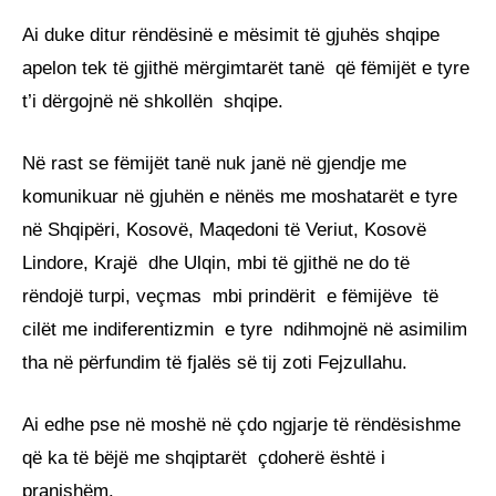
Ai duke ditur rëndësinë e mësimit të gjuhës shqipe
apelon tek të gjithë mërgimtarët tanë që fëmijët e tyre
t’i dërgojnë në shkollën shqipe.
Në rast se fëmijët tanë nuk janë në gjendje me
komunikuar në gjuhën e nënës me moshatarët e tyre
në Shqipëri, Kosovë, Maqedoni të Veriut, Kosovë
Lindore, Krajë dhe Ulqin, mbi të gjithë ne do të
rëndojë turpi, veçmas mbi prindërit e fëmijëve të
cilët me indiferentizmin e tyre ndihmojnë në asimilim
tha në përfundim të fjalës së tij zoti Fejzullahu.
Ai edhe pse në moshë në çdo ngjarje të rëndësishme
që ka të bëjë me shqiptarët çdoherë është i
pranishëm.