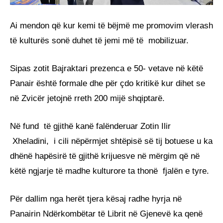
Ai mendon që kur kemi të bëjmë me promovim vlerash
të kulturës sonë duhet të jemi më të mobilizuar.
Sipas zotit Bajraktari prezenca e 50- vetave në këtë
Panair është formale dhe për çdo kritikë kur dihet se
në Zvicër jetojnë rreth 200 mijë shqiptarë.
Në fund të gjithë kanë falënderuar Zotin Ilir
Xheladini, i cili nëpërmjet shtëpisë së tij botuese u ka
dhënë hapësirë të gjithë krijuesve në mërgim që në
këtë ngjarje të madhe kulturore ta thonë fjalën e tyre.
Për dallim nga herët tjera kësaj radhe hyrja në
Panairin Ndërkombëtar të Librit në Gjenevë ka qenë