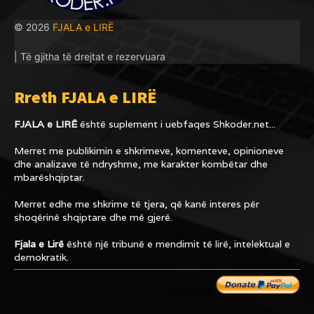
© 2026
FJALA e LIRË
| Të gjitha të drejtat e rezervuara
Rreth FJALA e LIRË
FJALA e LIRË
është suplement i uebfaqes
Shkoder.net...
Merret me publikimin e shkrimeve, komenteve, opinioneve
dhe analizave të ndryshme, me karakter kombëtar dhe
mbarëshqiptar.
Merret edhe me shkrime të tjera, që kanë interes për
shoqërinë shqiptare dhe më gjerë.
Fjala e Lirë
është një tribunë e mendimit të lirë, intelektual e
demokratik.
Dhuro me