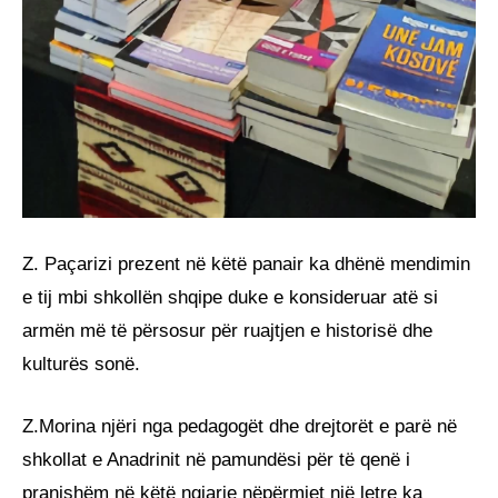
Z. Paçarizi prezent në këtë panair ka dhënë mendimin
e tij mbi shkollën shqipe duke e konsideruar atë si
armën më të përsosur për ruajtjen e historisë dhe
kulturës sonë.
Z.Morina njëri nga pedagogët dhe drejtorët e parë në
shkollat e Anadrinit në pamundësi për të qenë i
pranishëm në këtë ngjarje nëpërmjet një letre ka