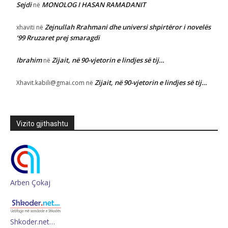
Sejdi
MONOLOG I HASAN RAMADANIT
në
Zejnullah Rrahmani dhe universi shpirtëror i novelës
xhaviti
në
‘99 Rruzaret prej smaragdi
Ibrahim
Zijait, në 90-vjetorin e lindjes së tij…
në
Zijait, në 90-vjetorin e lindjes së tij…
Xhavit.kabili@gmai.com
në
Vizito gjithashtu
Arben Çokaj
Shkoder.net…