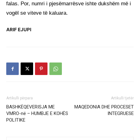
falas. Por, numri i pjesëmarrësve ishte dukshëm më i
vogël se viteve të kaluara.
ARIF EJUPI
Artikulli përpara
Artikulli tjetër
BASHKËQEVERISJA ME
MAQEDONIA DHE PROCESET
VMRO-në – HUMBJE E KOHËS
INTEGRUESE
POLITIKE