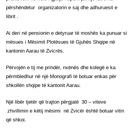
përshëndetur organizatorin e saj dhe adhuruesit e
librit .
Ai deri në pensionin e detyruar të moshës ka punuar si
mësues i Mësimit Plotësues të Gjuhës Shqipe në
kantonin Aarau të Zvicrës.
Përvojën e tij me prindër, nxënës dhe kolegë e ka
përmbledhur në një Monografi të botuar enkas për
shkollën shqipe të kantonit Aarau.
Një libër tjetër që trajton përgjatë 30 – viteve
zhvillimin e këtij mësimi në Zvicër është botuar vitin
që shkoi.