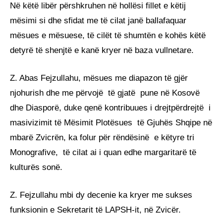
Në këtë libër përshkruhen në hollësi fillet e këtij
mësimi si dhe sfidat me të cilat janë ballafaquar
mësues e mësuese, të cilët të shumtën e kohës këtë
detyrë të shenjtë e kanë kryer në baza vullnetare.
Z. Abas Fejzullahu, mësues me diapazon të gjër
njohurish dhe me përvojë të gjatë pune në Kosovë
dhe Diasporë, duke qenë kontribuues i drejtpërdrejtë i
masivizimit të Mësimit Plotësues të Gjuhës Shqipe në
mbarë Zvicrën, ka folur për rëndësinë e këtyre tri
Monografive, të cilat ai i quan edhe margaritarë të
kulturës sonë.
Z. Fejzullahu mbi dy decenie ka kryer me sukses
funksionin e Sekretarit të LAPSH-it, në Zvicër.