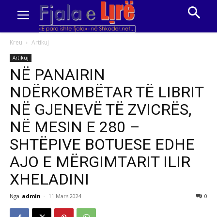
Kreu
Artikuj
Artikuj
NË PANAIRIN
NDËRKOMBËTAR TË LIBRIT
NË GJENEVË TË ZVICRËS,
NË MESIN E 280 –
SHTËPIVE BOTUESE EDHE
AJO E MËRGIMTARIT ILIR
XHELADINI
Nga
admin
-
11 Mars 2024
0