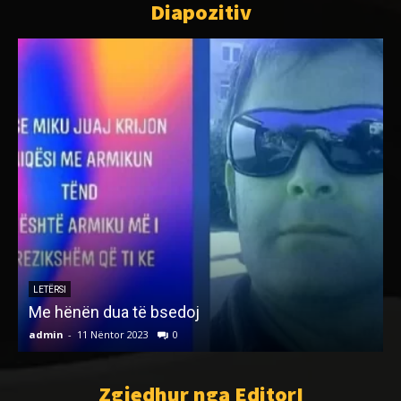
Diapozitiv
LETËRSI
Me hënën dua të bsedoj
admin
-
11 Nëntor 2023
0
a
Zgjedhur nga EditorI