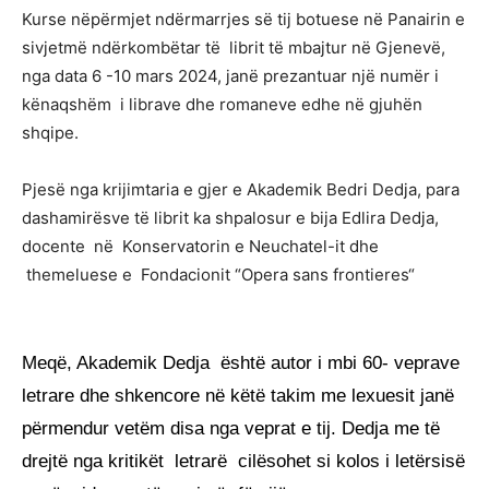
Kurse nëpërmjet ndërmarrjes së tij botuese në Panairin e
sivjetmë ndërkombëtar të librit të mbajtur në Gjenevë,
nga data 6 -10 mars 2024, janë prezantuar një numër i
kënaqshëm i librave dhe romaneve edhe në gjuhën
shqipe.
Pjesë nga krijimtaria e gjer e Akademik Bedri Dedja, para
dashamirësve të librit ka shpalosur e bija Edlira Dedja,
docente në Konservatorin e Neuchatel-it dhe
themeluese e Fondacionit “Opera sans frontieres“
Meqë, Akademik Dedja është autor i mbi 60- veprave
letrare dhe shkencore në këtë takim me lexuesit janë
përmendur vetëm disa nga veprat e tij. Dedja me të
drejtë nga kritikët letrarë cilësohet si kolos i letërsisë