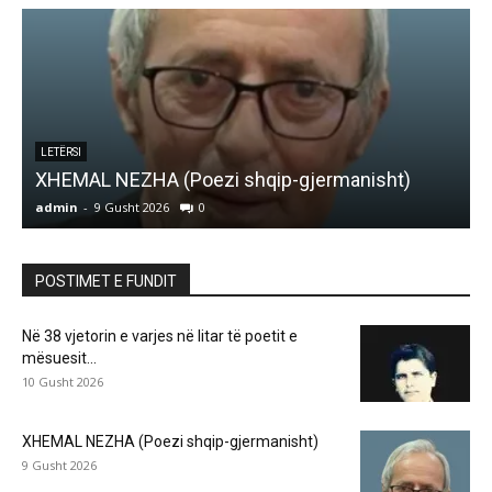
LETËRSI
XHEMAL NEZHA (Poezi shqip-gjermanisht)
I
admin
-
9 Gusht 2026
0
a
POSTIMET E FUNDIT
Në 38 vjetorin e varjes në litar të poetit e
mësuesit...
10 Gusht 2026
XHEMAL NEZHA (Poezi shqip-gjermanisht)
9 Gusht 2026