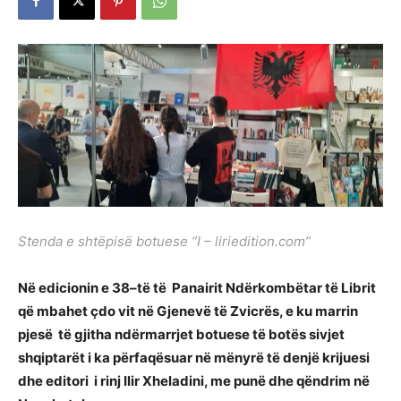
Stenda e shtëpisë botuese “I – liriedition.com”
Në edicionin e 38–të të Panairit Ndërkombëtar të Librit
që mbahet çdo vit në Gjenevë të Zvicrës, e ku marrin
pjesë të gjitha ndërmarrjet botuese të botës sivjet
shqiptarët i ka përfaqësuar në mënyrë të denjë krijuesi
dhe editori i rinj Ilir Xheladini, me punë dhe qëndrim në