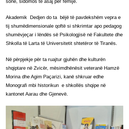
sonë, sidomos të asaj për fëmijë.
Akademik Dedjen do ta bëjë të pavdekshëm vepra e
tij shumëdimensionale qoftë si shkrimtar apo pedagog
shumëvjeçar i lëndës së Psikologjisë në Fakultete dhe
Shkolla të Larta të Universitetit shtetëror të Tiranës.
Në përpjekje për ta ruajtur gjuhën dhe kulturën
shqiptare në Zvicër, mësimdhënësit veteranë Hamzë
Morina dhe Agim Paçarizi, kanë shkruar edhe
Monografi mbi historikun e shkollës shqipe në
kantonet Aarau dhe Gjenevë.