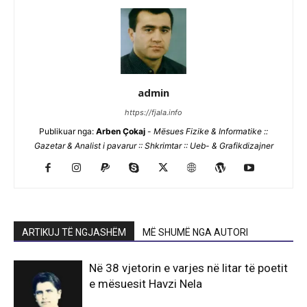
admin
https://fjala.info
Publikuar nga:
Arben Çokaj
-
Mësues Fizike & Informatike ::
Gazetar & Analist i pavarur :: Shkrimtar :: Ueb- & Grafikdizajner
ARTIKUJ TË NGJASHËM
MË SHUMË NGA AUTORI
Në 38 vjetorin e varjes në litar të poetit
e mësuesit Havzi Nela