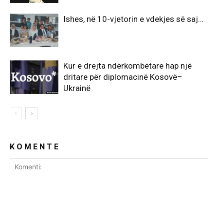
Ishes, në 10-vjetorin e vdekjes së saj…
Kur e drejta ndërkombëtare hap një
dritare për diplomacinë Kosovë–
Ukrainë
K O M E N T E