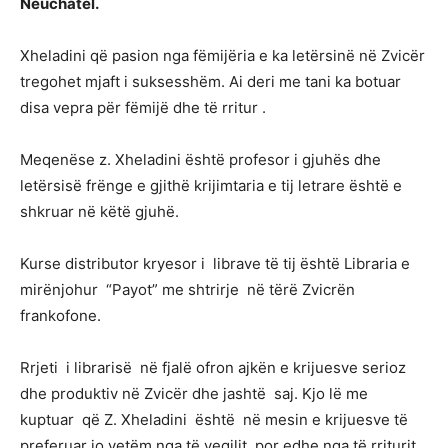
Neuchatel.
Xheladini që pasion nga fëmijëria e ka letërsinë në Zvicër
tregohet mjaft i suksesshëm. Ai deri me tani ka botuar
disa vepra për fëmijë dhe të rritur .
Meqenëse z. Xheladini është profesor i gjuhës dhe
letërsisë frënge e gjithë krijimtaria e tij letrare është e
shkruar në këtë gjuhë.
Kurse distributor kryesor i librave të tij është Libraria e
mirënjohur “Payot” me shtrirje në tërë Zvicrën
frankofone.
Rrjeti i librarisë në fjalë ofron ajkën e krijuesve serioz
dhe produktiv në Zvicër dhe jashtë saj. Kjo lë me
kuptuar që Z. Xheladini është në mesin e krijuesve të
preferuar jo vetëm nga të vegjlit por edhe nga të rriturit.