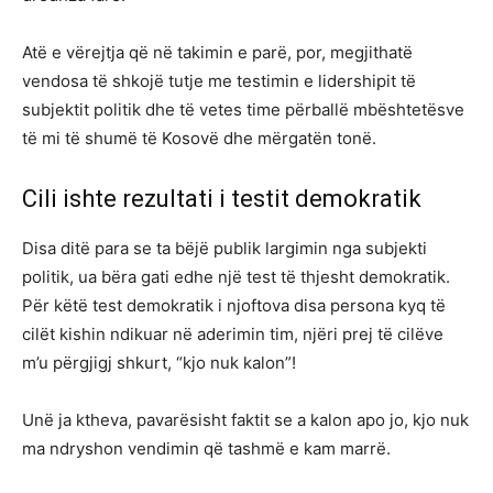
Atë e vërejtja që në takimin e parë, por, megjithatë
vendosa të shkojë tutje me testimin e lidershipit të
subjektit politik dhe të vetes time përballë mbështetësve
të mi të shumë të Kosovë dhe mërgatën tonë.
Cili ishte rezultati i testit demokratik
Disa ditë para se ta bëjë publik largimin nga subjekti
politik, ua bëra gati edhe një test të thjesht demokratik.
Për këtë test demokratik i njoftova disa persona kyq të
cilët kishin ndikuar në aderimin tim, njëri prej të cilëve
m’u përgjigj shkurt, “kjo nuk kalon”!
Unë ja ktheva, pavarësisht faktit se a kalon apo jo, kjo nuk
ma ndryshon vendimin që tashmë e kam marrë.