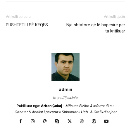
Artikulli përpara
Artikulli tjetër
PUSHTETI I SË KEQES
Një shtatore që lë hapësirë për
ta kritikuar
admin
https://fjala.info
Publikuar nga:
Arben Çokaj
-
Mësues Fizike & Informatike ::
Gazetar & Analist i pavarur :: Shkrimtar :: Ueb- & Grafikdizajner