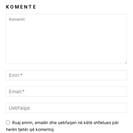
K O M E N T E
Ruaj emrin, emailin dhe uebfaqen në këtë shfletues për
herën tjetër që komentoj.