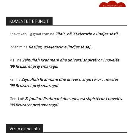
KOMENTET E FUNDIT
Zijait, në 90-vjetorin e lindjes së tij…
Xhavit.kabili@gmai.com
në
Razijes, 90-vjetorin e lindjes së saj…
Ibrahim
në
Zejnullah Rrahmani dhe universi shpirtëror i novelës
Mali
në
‘99 Rruzaret prej smaragdi
Zejnullah Rrahmani dhe universi shpirtëror i novelës
k.m
në
‘99 Rruzaret prej smaragdi
Zejnullah Rrahmani dhe universi shpirtëror i novelës
Genci
në
‘99 Rruzaret prej smaragdi
Vizito gjithashtu