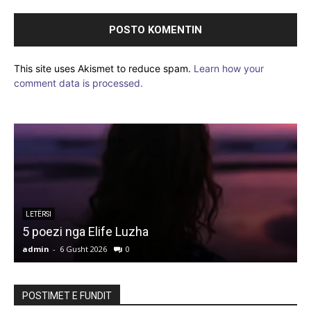
This site uses Akismet to reduce spam.
Learn how your
comment data is processed.
LETËRSI
5 poezi nga Elife Luzha
L
admin
-
6 Gusht 2026
0
a
POSTIMET E FUNDIT