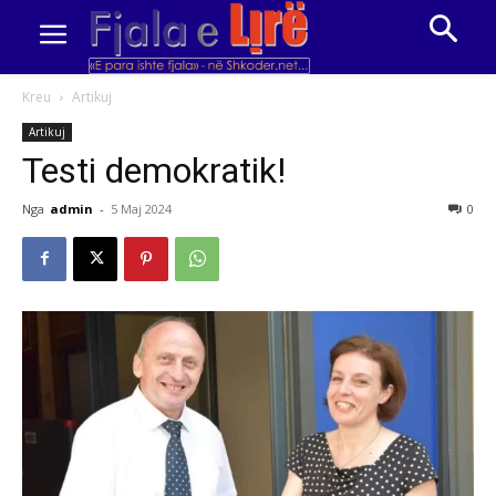
Kreu
Artikuj
Artikuj
Testi demokratik!
Nga
admin
-
5 Maj 2024
0