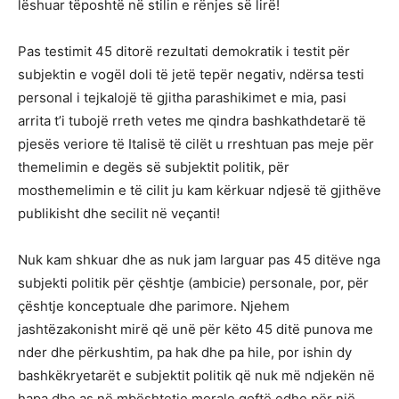
lëshuar tëposhtë në stilin e rënjes së lirë!
Pas testimit 45 ditorë rezultati demokratik i testit për
subjektin e vogël doli të jetë tepër negativ, ndërsa testi
personal i tejkalojë të gjitha parashikimet e mia, pasi
arrita t’i tubojë rreth vetes me qindra bashkathdetarë të
pjesës veriore të Italisë të cilët u rreshtuan pas meje për
themelimin e degës së subjektit politik, për
mosthemelimin e të cilit ju kam kërkuar ndjesë të gjithëve
publikisht dhe secilit në veçanti!
Nuk kam shkuar dhe as nuk jam larguar pas 45 ditëve nga
subjekti politik për çështje (ambicie) personale, por, për
çështje konceptuale dhe parimore. Njehem
jashtëzakonisht mirë që unë për këto 45 ditë punova me
nder dhe përkushtim, pa hak dhe pa hile, por ishin dy
bashkëkryetarët e subjektit politik që nuk më ndjekën në
hapa dhe as në mbështetje morale qoftë edhe për një