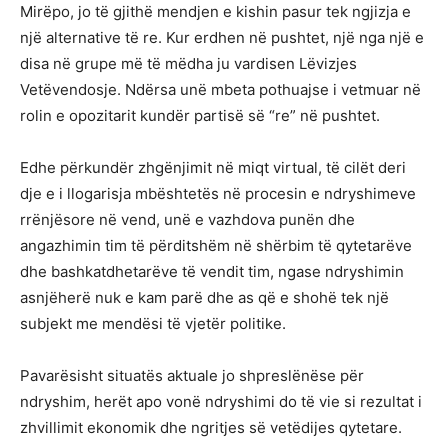
Mirëpo, jo të gjithë mendjen e kishin pasur tek ngjizja e
një alternative të re. Kur erdhen në pushtet, një nga një e
disa në grupe më të mëdha ju vardisen Lëvizjes
Vetëvendosje. Ndërsa unë mbeta pothuajse i vetmuar në
rolin e opozitarit kundër partisë së “re” në pushtet.
Edhe përkundër zhgënjimit në miqt virtual, të cilët deri
dje e i llogarisja mbështetës në procesin e ndryshimeve
rrënjësore në vend, unë e vazhdova punën dhe
angazhimin tim të përditshëm në shërbim të qytetarëve
dhe bashkatdhetarëve të vendit tim, ngase ndryshimin
asnjëherë nuk e kam parë dhe as që e shohë tek një
subjekt me mendësi të vjetër politike.
Pavarësisht situatës aktuale jo shpreslënëse për
ndryshim, herët apo vonë ndryshimi do të vie si rezultat i
zhvillimit ekonomik dhe ngritjes së vetëdijes qytetare.