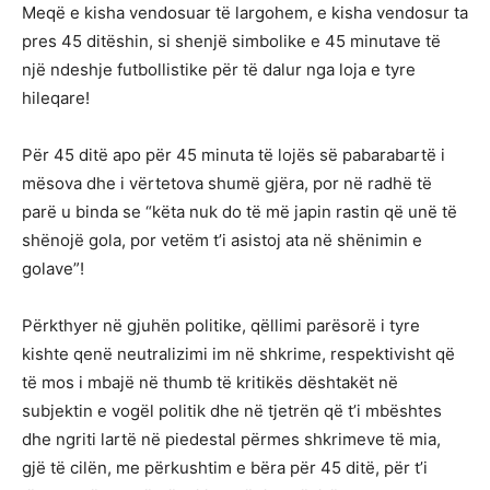
Meqë e kisha vendosuar të largohem, e kisha vendosur ta
pres 45 ditëshin, si shenjë simbolike e 45 minutave të
një ndeshje futbollistike për të dalur nga loja e tyre
hileqare!
Për 45 ditë apo për 45 minuta të lojës së pabarabartë i
mësova dhe i vërtetova shumë gjëra, por në radhë të
parë u binda se “këta nuk do të më japin rastin që unë të
shënojë gola, por vetëm t’i asistoj ata në shënimin e
golave”!
Përkthyer në gjuhën politike, qëllimi parësorë i tyre
kishte qenë neutralizimi im në shkrime, respektivisht që
të mos i mbajë në thumb të kritikës dështakët në
subjektin e vogël politik dhe në tjetrën që t’i mbështes
dhe ngriti lartë në piedestal përmes shkrimeve të mia,
gjë të cilën, me përkushtim e bëra për 45 ditë, për t’i