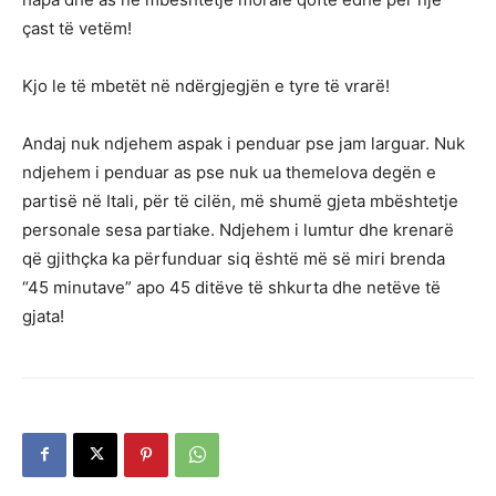
çast të vetëm!
Kjo le të mbetët në ndërgjegjën e tyre të vrarë!
Andaj nuk ndjehem aspak i penduar pse jam larguar. Nuk
ndjehem i penduar as pse nuk ua themelova degën e
partisë në Itali, për të cilën, më shumë gjeta mbështetje
personale sesa partiake. Ndjehem i lumtur dhe krenarë
që gjithçka ka përfunduar siq është më së miri brenda
“45 minutave” apo 45 ditëve të shkurta dhe netëve të
gjata!