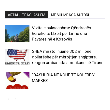
ARTIKUJ TË NGJASHËM
MË SHUMË NGA AUTORI
Vizitë e suksesshme Qëndresës
heroike të Llapit për Lirinë dhe
Pavarësinë e Kosovës
SHBA miratoi huanë 302 milionë
dollarëshe për mbrojtjen shqiptare,
reagon ambasada amerikane në Tiranë
“DASHURIA NË KOHË TË KOLERËS” –
MARKEZ