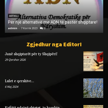
ARTIKUJ
Për një alternativë me ADN të pastër shqiptare!
admin
-
7 Korrik 2023
0
a
Zgjedhur nga EditorI
Janë shqiptarët për ty Shqipëri!
29 Qershor 2026
Lulet e qershive…
6 Maj 2024
Kufijtë ndajnë shtetet, jo kombin