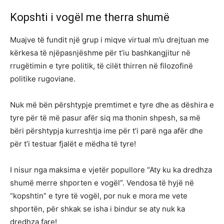
Kopshti i vogël me therra shumë
Muajve të fundit një grup i miqve virtual m’u drejtuan me
kërkesa të njëpasnjëshme për t’iu bashkangjitur në
rrugëtimin e tyre politik, të cilët thirren në filozofinë
politike rugoviane.
Nuk më bën përshtypje premtimet e tyre dhe as dëshira e
tyre për të më pasur afër siq ma thonin shpesh, sa më
bëri përshtypja kurreshtja ime për t’i parë nga afër dhe
për t’i testuar fjalët e mëdha të tyre!
I nisur nga maksima e vjetër popullore “Aty ku ka dredhza
shumë merre shporten e vogël”. Vendosa të hyjë në
“kopshtin” e tyre të vogël, por nuk e mora me vete
shportën, për shkak se isha i bindur se aty nuk ka
dredhza fare!