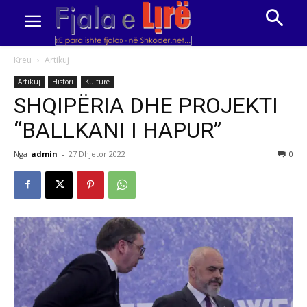
Kreu
Artikuj
Artikuj
Histori
Kulturë
SHQIPËRIA DHE PROJEKTI
“BALLKANI I HAPUR”
Nga
admin
-
27 Dhjetor 2022
0