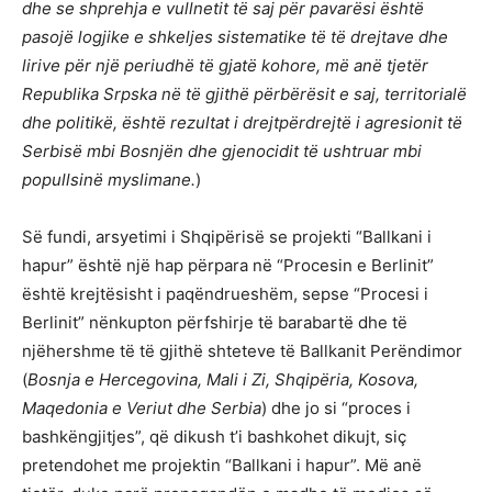
dhe se shprehja e vullnetit të saj për pavarësi është
pasojë logjike e shkeljes sistematike të të drejtave dhe
lirive për një periudhë të gjatë kohore, më anë tjetër
Republika Srpska në të gjithë përbërësit e saj, territorialë
dhe politikë, është rezultat i drejtpërdrejtë i agresionit të
Serbisë mbi Bosnjën dhe gjenocidit të ushtruar mbi
popullsinë myslimane.
)
Së fundi, arsyetimi i Shqipërisë se projekti “Ballkani i
hapur” është një hap përpara në “Procesin e Berlinit”
është krejtësisht i paqëndrueshëm, sepse “Procesi i
Berlinit” nënkupton përfshirje të barabartë dhe të
njëhershme të të gjithë shteteve të Ballkanit Perëndimor
(
Bosnja e Hercegovina, Mali i Zi, Shqipëria, Kosova,
Maqedonia e Veriut dhe Serbia
) dhe jo si “proces i
bashkëngjitjes”, që dikush t’i bashkohet dikujt, siç
pretendohet me projektin “Ballkani i hapur”. Më anë