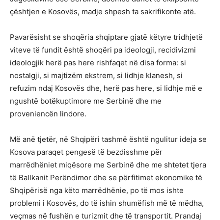
çështjen e Kosovës, madje shpesh ta sakrifikonte atë.
Pavarësisht se shoqëria shqiptare gjatë këtyre tridhjetë
viteve të fundit është shoqëri pa ideologji, recidivizmi
ideologjik herë pas here rishfaqet në disa forma: si
nostalgji, si majtizëm ekstrem, si lidhje klanesh, si
refuzim ndaj Kosovës dhe, herë pas here, si lidhje më e
ngushtë botëkuptimore me Serbinë dhe me
proveniencën lindore.
Më anë tjetër, në Shqipëri tashmë është ngulitur ideja se
Kosova paraqet pengesë të bezdisshme për
marrëdhëniet miqësore me Serbinë dhe me shtetet tjera
të Ballkanit Perëndimor dhe se përfitimet ekonomike të
Shqipërisë nga këto marrëdhënie, po të mos ishte
problemi i Kosovës, do të ishin shumëfish më të mëdha,
veçmas në fushën e turizmit dhe të transportit. Prandaj