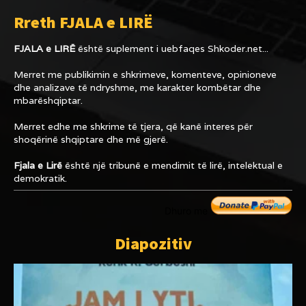
Rreth FJALA e LIRË
FJALA e LIRË
është suplement i uebfaqes
Shkoder.net...
Merret me publikimin e shkrimeve, komenteve, opinioneve
dhe analizave të ndryshme, me karakter kombëtar dhe
mbarëshqiptar.
Merret edhe me shkrime të tjera, që kanë interes për
shoqërinë shqiptare dhe më gjerë.
Fjala e Lirë
është një tribunë e mendimit të lirë, intelektual e
demokratik.
Dhuro me
Diapozitiv