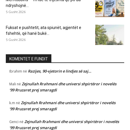
ndryshojnë...
5 Gusht 2026
Fuksat e pushtetit, ata spiunët, agjentët e
fshehtë, që hanë bukë...
5 Gusht 2026
KOMENTET E FUNDIT
Razijes, 90-vjetorin e lindjes së saj…
Ibrahim
në
Zejnullah Rrahmani dhe universi shpirtëror i novelës
Mali
në
‘99 Rruzaret prej smaragdi
Zejnullah Rrahmani dhe universi shpirtëror i novelës
k.m
në
‘99 Rruzaret prej smaragdi
Zejnullah Rrahmani dhe universi shpirtëror i novelës
Genci
në
‘99 Rruzaret prej smaragdi