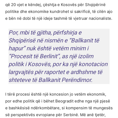
që 20 vjet e këndej, çështja e Kosovës për Shqipërinë
politike dhe ekonomike kundrohet si sakrificë, të cilën ajo
e bën në dobi të një ideje tashmë të vjetruar nacionaliste.
Por, mbi të gjitha, përfshirja e
Shqipërisë në nismën e “Ballkanit të
hapur” nuk është vetëm minim i
“Procesit të Berlinit”, as një izolim
politik i Kosovës, por ka një konotacion
largvajtës për raportet e ardhshme të
shteteve të Ballkanit Perëndimor.
I tërë procesi është një koncesion jo vetëm ekonomik,
por edhe politik që i bëhet Beogradit edhe nga një pjesë
e bashkësisë ndërkombëtare, si kompensim të mungesës
së perspektivës evropiane për Serbinë. Më anë tjetër,