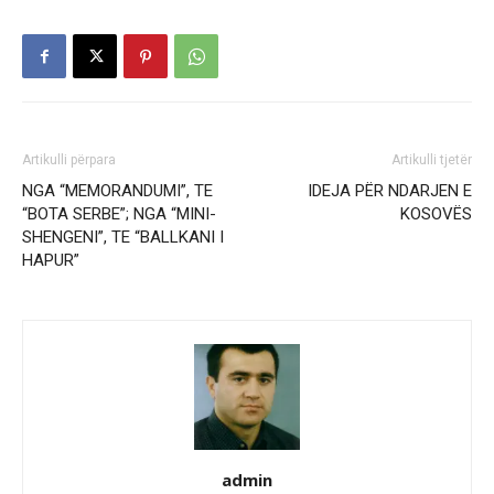
Artikulli përpara
Artikulli tjetër
NGA “MEMORANDUMI”, TE
IDEJA PËR NDARJEN E
“BOTA SERBE”; NGA “MINI-
KOSOVËS
SHENGENI”, TE “BALLKANI I
HAPUR”
admin