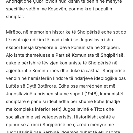
Andriqit dhe Çubriloviqit nuk kishin të bënin në mënyrë
specifike vetëm me Kosovën, por me krejt popullin
shqiptar.
Mirëpo, në memorien historike të Shqipërisë edhe sot do
të ushtrojë ndikim të madh fakti se Jugosllavia ishte
eksportuesja kryesore e ideve komuniste në Shqipëri.
Ajo ishte themeluese e Partisë Komuniste të Shqipërisë,
duke e përfshirë lëvizjen komuniste të Shqipërisë në
agjenturat e Kominternës dhe duke ia caktuar Shqipërisë
vendin në hemisferën lindore të ndarjeve ideologjike pas
Luftës së Dytë Botërore. Edhe pse marrëdhëniet më
Jugosllavinë u prishen shumë shpejt (1948), komunistët
shqiptarë e panë si ideal edhe për shumë kohë (madje
me kompleks inferioritetit) Jugosllavinë e Titos dhe
socializmin e saj vetëqeverisës. Historikisht është e
njohur se afrimi i Shqipërisë në çfarëdo mënyre me
Jugosllavinë ose Serbinë, doemos duhet të eklipsonte