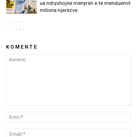
ua ndryshojnë mënyrën e të menduemit
miliona njerëzve
K O M E N T E