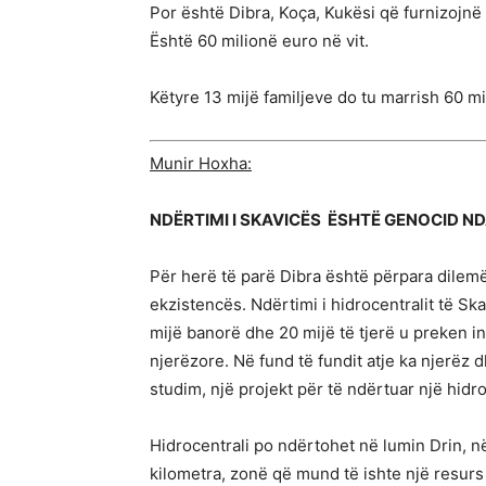
Por është Dibra, Koça, Kukësi që furnizojn
Është 60 milionë euro në vit.
Këtyre 13 mijë familjeve do tu marrish 60 mil
Munir Hoxha:
NDËRTIMI I SKAVICËS ËSHTË GENOCID N
Për herë të parë Dibra është përpara dilem
ekzistencës. Ndërtimi i hidrocentralit të Sk
mijë banorë dhe 20 mijë të tjerë u preken i
njerëzore. Në fund të fundit atje ka njerëz 
studim, një projekt për të ndërtuar një hidr
Hidrocentrali po ndërtohet në lumin Drin, n
kilometra, zonë që mund të ishte një resurs 