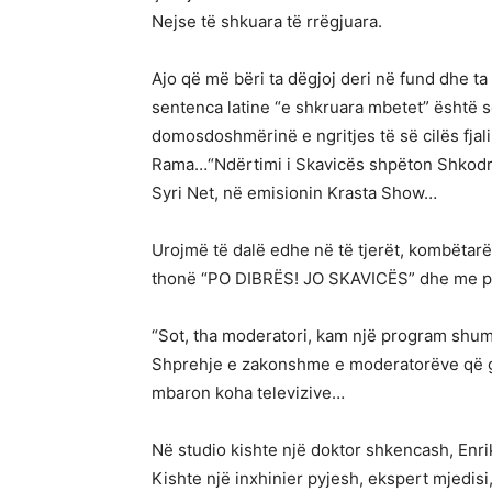
Nejse të shkuara të rrëgjuara.
Ajo që më bëri ta dëgjoj deri në fund dhe ta
sentenca latine “e shkruara mbetet” është 
domosdoshmërinë e ngritjes të së cilës fjali
Rama…“Ndërtimi i Skavicës shpëton Shkodrën
Syri Net, në emisionin Krasta Show…
Urojmë të dalë edhe në të tjerët, kombëtarë
thonë “PO DIBRËS! JO SKAVICËS” dhe me pa
“Sot, tha moderatori, kam një program shum
Shprehje e zakonshme e moderatorëve që gji
mbaron koha televizive…
Në studio kishte një doktor shkencash, En
Kishte një inxhinier pyjesh, ekspert mjedisi