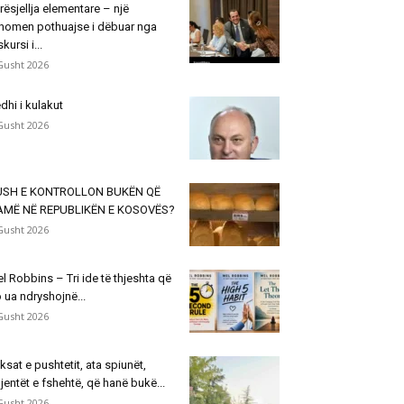
rësjellja elementare – një
nomen pothuajse i dëbuar nga
skursi i...
Gusht 2026
dhi i kulakut
Gusht 2026
USH E KONTROLLON BUKËN QË
AMË NË REPUBLIKËN E KOSOVËS?
Gusht 2026
l Robbins – Tri ide të thjeshta që
 ua ndryshojnë...
Gusht 2026
ksat e pushtetit, ata spiunët,
jentët e fshehtë, që hanë bukë...
Gusht 2026