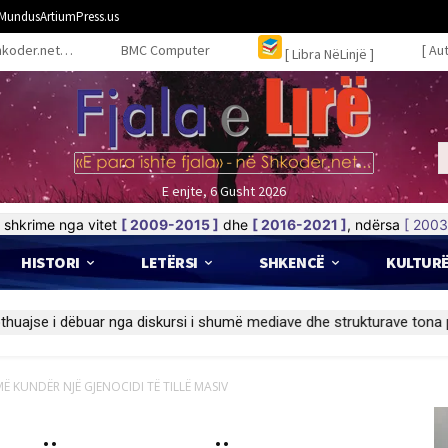
MundusArtiumPress.us
hkoder.net…
BMC Computer
[ Au
[ Libra NëLinjë ]
E enjte, 6 Gusht 2026
shkrime nga vitet
[ 2009-2015 ]
dhe
[ 2016-2021 ]
, ndërsa
[ 2003
HISTORI
LETËRSI
SHKENCË
KULTUR
 KUNDËR NJË GJENOCIDI TË TILLË MASIV