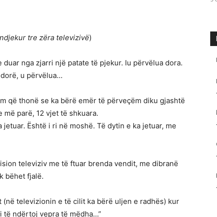
djekur tre zëra televizivë
)
 duar nga zjarri një patate të pjekur. Iu përvëlua dora.
i dorë, u përvëlua…
lem që thonë se ka bërë emër të përveçëm diku gjashtë
 më parë, 12 vjet të shkuara.
jetuar. Është i ri në moshë. Të dytin e ka jetuar, me
sion televiziv me të ftuar brenda vendit, me dibranë
k bëhet fjalë.
(në televizionin e të cilit ka bërë uljen e radhës) kur
 di të ndërtoj vepra të mëdha…”