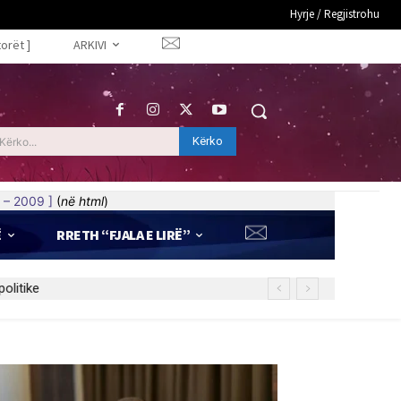
Hyrje / Regjistrohu
torët ]
ARKIVI
Kërko
Kërko...
 – 2009 ]
(
në html
)
Ë
RRETH “FJALA E LIRË”