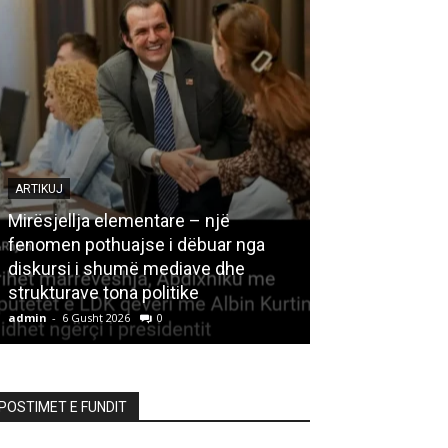
ARTIKUJ
Mirësjellja elementare – një
fenomen pothuajse i dëbuar nga
LETËRSI
diskursi i shumë mediave dhe
strukturave tona politike
Kedhi i kulakut
admin
-
6 Gusht 2026
0
admin
-
6 Gusht 20
POSTIMET E FUNDIT