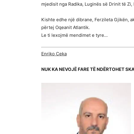
mjedisit nga Radika, Luginës së Drinit të Z
Kishte edhe një dibrane, Ferzileta Gjikën, ak
përtej Oqeanit Atlantik.
Le ti lexojmë mendimet e tyre…
Enriko Ceka
NUK KA NEVOJË FARE TË NDËRTOHET SK