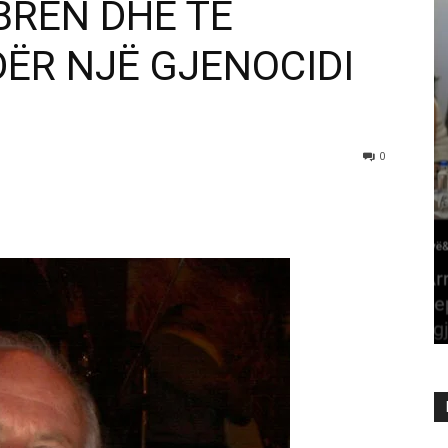
BRËN DHE TË
ËR NJË GJENOCIDI
0