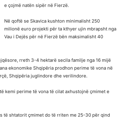
e çojmë natën sipër në Fierzë.
Në qoftë se Skavica kushton minimalisht 250
milionë euro projekti për ta kthyer ujin mbrapsht nga
Vau i Dejës për në Fierzë bën maksimalisht 40
ësore, rreth 3-4 hektarë secila familje nga 16 mijë
a ana ekonomike Shqipëria prodhon perime të vona në
çë, Shqipëria juglindore dhe verilindore.
të kemi perime të vona të cilat axhustojnë çmimet e
 të shtatorit çmimet do të rriten me 25-30 për qind