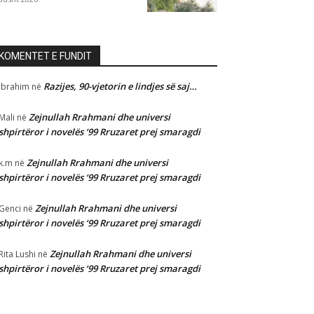
KOMENTET E FUNDIT
Razijes, 90-vjetorin e lindjes së saj…
Ibrahim
në
Zejnullah Rrahmani dhe universi
Mali
në
shpirtëror i novelës ‘99 Rruzaret prej smaragdi
Zejnullah Rrahmani dhe universi
k.m
në
shpirtëror i novelës ‘99 Rruzaret prej smaragdi
Zejnullah Rrahmani dhe universi
Genci
në
shpirtëror i novelës ‘99 Rruzaret prej smaragdi
Zejnullah Rrahmani dhe universi
Rita Lushi
në
shpirtëror i novelës ‘99 Rruzaret prej smaragdi