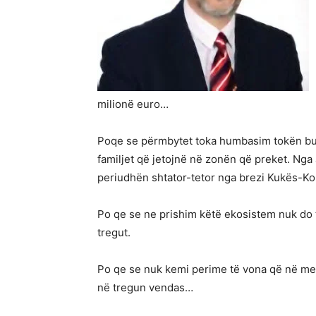
milionë euro…
Poqe se përmbytet toka humbasim tokën bujq
familjet që jetojnë në zonën që preket. Ng
periudhën shtator-tetor nga brezi Kukës-Kor
Po qe se ne prishim këtë ekosistem nuk do 
tregut.
Po qe se nuk kemi perime të vona që në mes
në tregun vendas…