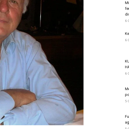
Mi
fe
di
6 
Ke
6 
K
H
6 
Me
po
5 
Fu
ag
5 