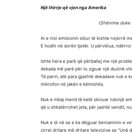
Një thirrje që vjen nga Amerika
(
Shënime duke n
Ai e nisi emisionin sikur të kishte nxjerrë me
E hodhi në dorën tjetër. U përvëlua, ndërro
Ishte hera e parë që përballej me një prob
dekada më parë për tu zgjuar një duzinë vite
Të parin, atë para gjashtë dekadave nuk e ka 
mikrofon në jakën e këmishës.
Nuk e mbaj mend të ketë skicuar ndonjë emi
që u shkatërrohet jeta, për jashtë vendit, nu
Nuk e di në se e ka dëgjuar beniaminin e vet 
çirrej dritare më dritare televizive se “Unë