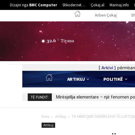
Dizajni nga
BMC Computer
Shkoder.net…
Çokaj.al
Marinaj.info
Arben Çokaj
S
32.6
C
Tirana
[ Arkivi ]
përmban 
ARTIKUJ
POLITIKË
Kedhi i kulakut
TË FUNDIT:
Kreu
Artikuj
TA MBROJMË DIBRËN DHE TË LUFTOJMË
Artikuj