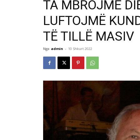
TA MBROJMË DI
LUFTOJMË KUND
TË TILLË MASIV
Nga
admin
-
10 Shkurt 2022