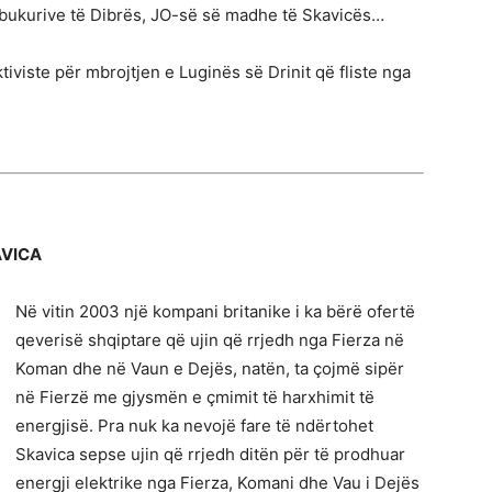
i, bukurive të Dibrës, JO-së së madhe të Skavicës…
tiviste për mbrojtjen e Luginës së Drinit që fliste nga
AVICA
Në vitin 2003 një kompani britanike i ka bërë ofertë
qeverisë shqiptare që ujin që rrjedh nga Fierza në
Koman dhe në Vaun e Dejës, natën, ta çojmë sipër
në Fierzë me gjysmën e çmimit të harxhimit të
energjisë. Pra nuk ka nevojë fare të ndërtohet
Skavica sepse ujin që rrjedh ditën për të prodhuar
energji elektrike nga Fierza, Komani dhe Vau i Dejës