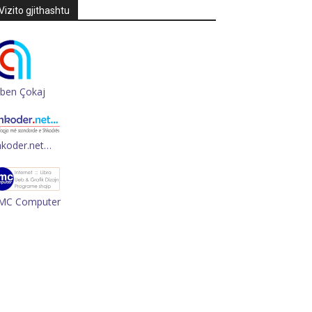
Vizito gjithashtu
rben Çokaj
hkoder.net…
MC Computer