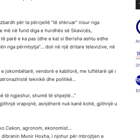
 zbardh për ta përcjellë “të shkruar” nisur nga
se më në fund diga e hurdhës së Skavicës,
 të parë e ka pas (dhe e ka) si Berisha ashtu edhe
A
 nga përmbytja”… doli në një dritare televizive, në
S
 e jokombëtarë, vendorë e kabllorë, me luftëtarë që i
tronazhistë teknikë dhe politikë…
B
ë të ngjeshur, shumë të shpejtë…”
thnjë vrapojnë, asnjëherë nuk kanë kohë, gjithnjë u
riko Cekon, agronom, ekonomist…
, dibranin Munir Hoxha, i njohur për mbrojtjen e