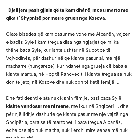
-Djali jem pash gjinin që ta kam dhânë, mos u marto me
qika t`Shypnisë por merre gruen nga Kosova.
Gjatë bisedës që kam pasur me vonë me Albanën, vajzën
e bacës Sylë i kam tregua disa nga ngjarjet që mi ka
thënë baca Sylë, kur ishte ushtar në Suboticë të
Vojvodinës, për dashurinë që kishte pasur ai, me një
maxharre (hungareze), kur ndahet nga grueja që baba e
kishte martua, në Hoç të Rahovecit. I kishte tregua se nuk
don të jetoj në Kosovë dhe nuk don të ketë fëmijë …
Dhe fati deshti e ata nuk kishin fëmijë, pasi baca Sylë
kishte vendosur me ni mene
, me ikur në Shqipëri … dhe
për një lidhje dashurie që kishte pasur me një vajzë nga
Shqipëria, para se të martohet, i pata tregua Albanës,
edhe pse ajo nuk ma tha, nuk i erdhi mirë sepse më nuk