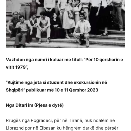
Vazhdon nga numri i kaluar me titull: “Për 10 qershorin e
vitit 1979”,
“Kujtime nga jeta si student dhe ekskursionin në
Shqipëri” publikuar më 10 e 11 Qershor 2023
Nga Ditari im (Pjesa e dytë)
Rrugës nga Pogradeci, për në Tiranë, nuk ndalëm në
Librazhd por në Elbasan ku hëngrëm darkë dhe përsëri