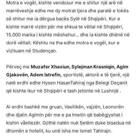
Motra e vogël, kishte vendosur me e shitur një arë në
marrëveshje edhe me dy motrat tjera dhe paratë e tokës
së shitur me ia dërgua bacës Sylë në Shqipëri. Kur e
kishte marrë vizën për me shkua te vëllai në Shqipëri,
15.000 marka i kishte mëshehur… dhe ia kishte dhënë në
dorë vëllait. Kështu na tha edhe motra e vogël, kur e
vizituam në Studençan.
Përveç me
Muzafer Xhaxiun, Sylejman Krasniqin, Agim
Gjakovën, Adem Istrefin,
sportistë, aktorë e të tjerë, një
natë erdhi edhe Hysen HasanTahiraj nga Belegi Deçanit
që kishte ikur në Shqipëri e tash jetonte në Lushnjë .
Ai erdhi bashkë me gruan, Vasilikën, vajzën, Leonorën
dhe djalin Agimin për me e pa Imetin që babëgjyshat i
kishin våellezër. Gjithë natën nuk fjetëm duke bisedua në
dhomën e hotelit, ku unë isha me Ismet Tahirajn.