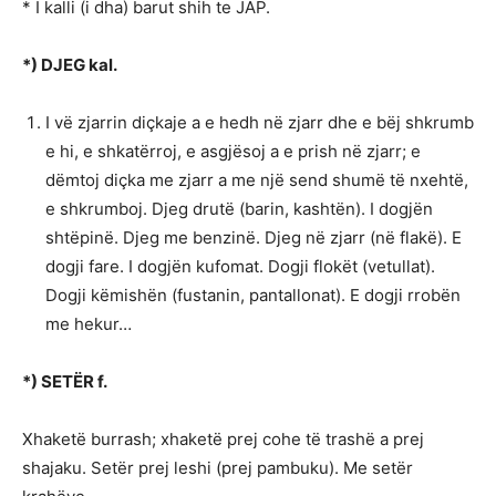
* I kalli (i dha) barut shih te JAP.
*) DJEG kal.
I vë zjarrin diçkaje a e hedh në zjarr dhe e bëj shkrumb
e hi, e shkatërroj, e asgjësoj a e prish në zjarr; e
dëmtoj diçka me zjarr a me një send shumë të nxehtë,
e shkrumboj. Djeg drutë (barin, kashtën). I dogjën
shtëpinë. Djeg me benzinë. Djeg në zjarr (në flakë). E
dogji fare. I dogjën kufomat. Dogji flokët (vetullat).
Dogji këmishën (fustanin, pantallonat). E dogji rrobën
me hekur…
*) SETËR f.
Xhaketë burrash; xhaketë prej cohe të trashë a prej
shajaku. Setër prej leshi (prej pambuku). Me setër