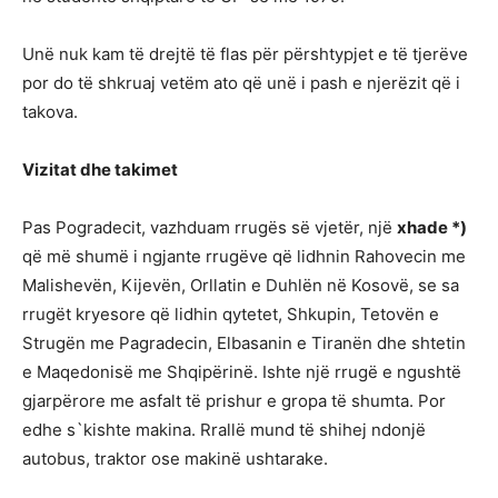
Unë nuk kam të drejtë të flas për përshtypjet e të tjerëve
por do të shkruaj vetëm ato që unë i pash e njerëzit që i
takova.
Vizitat dhe takimet
Pas Pogradecit, vazhduam rrugës së vjetër, një
xhade *)
që më shumë i ngjante rrugëve që lidhnin Rahovecin me
Malishevën, Kijevën, Orllatin e Duhlën në Kosovë, se sa
rrugët kryesore që lidhin qytetet, Shkupin, Tetovën e
Strugën me Pagradecin, Elbasanin e Tiranën dhe shtetin
e Maqedonisë me Shqipërinë. Ishte një rrugë e ngushtë
gjarpërore me asfalt të prishur e gropa të shumta. Por
edhe s`kishte makina. Rrallë mund të shihej ndonjë
autobus, traktor ose makinë ushtarake.