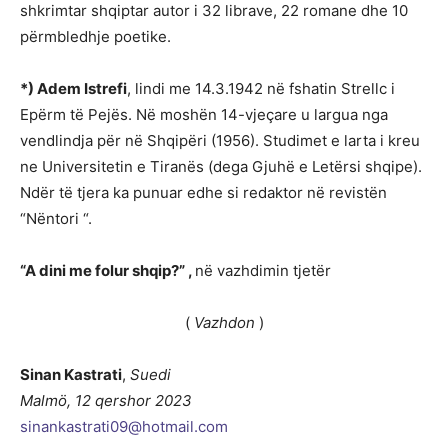
shkrimtar shqiptar autor i 32 librave, 22 romane dhe 10
përmbledhje poetike.
*) Adem Istrefi
, lindi me 14.3.1942 në fshatin Strellc i
Epërm të Pejës. Në moshën 14-vjeçare u largua nga
vendlindja për në Shqipëri (1956). Studimet e larta i kreu
ne Universitetin e Tiranës (dega Gjuhë e Letërsi shqipe).
Ndër të tjera ka punuar edhe si redaktor në revistën
“Nëntori “.
“A dini me folur shqip?” ,
në vazhdimin tjetër
(
Vazhdon
)
Sinan Kastrati
,
Suedi
Malmö, 12 qershor 2023
sinankastrati09@hotmail.com