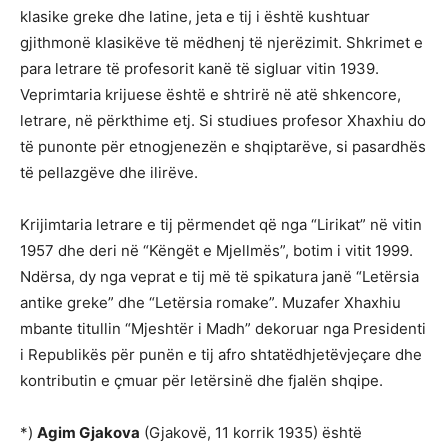
klasike greke dhe latine, jeta e tij i është kushtuar
gjithmonë klasikëve të mëdhenj të njerëzimit. Shkrimet e
para letrare të profesorit kanë të sigluar vitin 1939.
Veprimtaria krijuese është e shtrirë në atë shkencore,
letrare, në përkthime etj. Si studiues profesor Xhaxhiu do
të punonte për etnogjenezën e shqiptarëve, si pasardhës
të pellazgëve dhe ilirëve.
Krijimtaria letrare e tij përmendet që nga “Lirikat” në vitin
1957 dhe deri në “Këngët e Mjellmës”, botim i vitit 1999.
Ndërsa, dy nga veprat e tij më të spikatura janë “Letërsia
antike greke” dhe “Letërsia romake”. Muzafer Xhaxhiu
mbante titullin “Mjeshtër i Madh” dekoruar nga Presidenti
i Republikës për punën e tij afro shtatëdhjetëvjeçare dhe
kontributin e çmuar për letërsinë dhe fjalën shqipe.
*)
Agim Gjakova
(Gjakovë, 11 korrik 1935) është