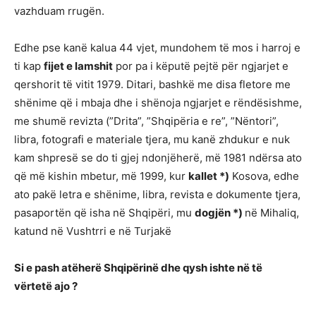
vazhduam rrugën.
Edhe pse kanë kalua 44 vjet, mundohem të mos i harroj e
ti kap
fijet e lamshit
por pa i këputë pejtë për ngjarjet e
qershorit të vitit 1979. Ditari, bashkë me disa fletore me
shënime që i mbaja dhe i shënoja ngjarjet e rëndësishme,
me shumë revizta (”Drita”, ”Shqipëria e re”, ”Nëntori”,
libra, fotografi e materiale tjera, mu kanë zhdukur e nuk
kam shpresë se do ti gjej ndonjëherë, më 1981 ndërsa ato
që më kishin mbetur, më 1999, kur
kallet *)
Kosova, edhe
ato pakë letra e shënime, libra, revista e dokumente tjera,
pasaportën që isha në Shqipëri, mu
dogjën *)
në Mihaliq,
katund në Vushtrri e në Turjakë
Si e pash atëherë Shqipërinë dhe qysh ishte në të
vërtetë ajo ?