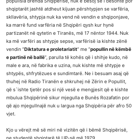
popullsia brenda Shqipërisë, nuk e besoj se i besonte por
shqiptarët jashtë atdheut kijuan përshtypjen se varfëria,
skllavëria, shtypja nuk ka vend në vendin e shqiponjave,
ka marrë fund varfëria në Shqipëri qysh kur hynë
partizanët në qytetin e Tiranës, më 17 nëntor 1944. Nuk
ka më varfëri as shtypje sepse, varfërisë ia kishte zënë
vendin ”
Diktatura e proletariatit
” me ”
popullin në këmbë
e partinë në ballë
”, parulla të kohës që i shihje kudo, në
male e ara, në fabrika e uzina, nuk kishte më shtypje e
shtypës, shfrytëzues e sundimtarë. Ne i besuam asaj që
thuhej në Radio Tiranën e shkruhej në Zërin e Popullit,
që s`ishte tjetër pos si një vesë e mengjesit që e kishte
mbulua Shqipërinë sikur mjegulla e Bunës Rozafatin por
që ajo mjegullnajë nuk u largua nga Shqipëria për afro 50
vjet.
Kjo u vërejt më së miri në vizitën që i bëmë Shqipërisë,
ne studentë shqiptarë të UP-së më 1979.