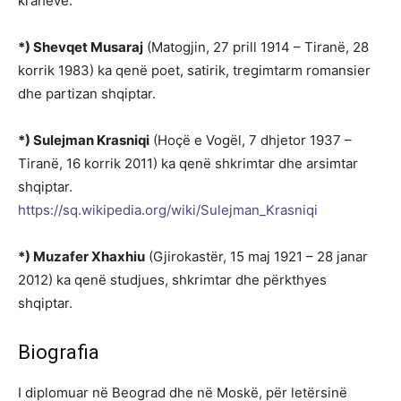
krahëve.
*) Shevqet Musaraj
(Matogjin, 27 prill 1914 – Tiranë, 28
korrik 1983) ka qenë poet, satirik, tregimtarm romansier
dhe partizan shqiptar.
*) Sulejman Krasniqi
(Hoçë e Vogël, 7 dhjetor 1937 –
Tiranë, 16 korrik 2011) ka qenë shkrimtar dhe arsimtar
shqiptar.
https://sq.wikipedia.org/wiki/Sulejman_Krasniqi
*) Muzafer Xhaxhiu
(Gjirokastër, 15 maj 1921 – 28 janar
2012) ka qenë studjues, shkrimtar dhe përkthyes
shqiptar.
Biografia
I diplomuar në Beograd dhe në Moskë, për letërsinë