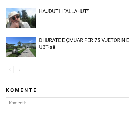
HAJDUTI I “ALLAHUT”
DHURATË E ÇMUAR PËR 75 VJETORIN E
UBT-së
K O M E N T E