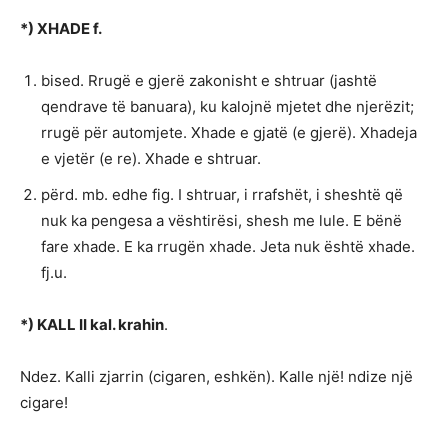
*) XHADE f.
bised. Rrugë e gjerë zakonisht e shtruar (jashtë
qendrave të banuara), ku kalojnë mjetet dhe njerëzit;
rrugë për automjete. Xhade e gjatë (e gjerë). Xhadeja
e vjetër (e re). Xhade e shtruar.
përd. mb. edhe fig. I shtruar, i rrafshët, i sheshtë që
nuk ka pengesa a vështirësi, shesh me lule. E bënë
fare xhade. E ka rrugën xhade. Jeta nuk është xhade.
fj.u.
*) KALL II kal. krahin
.
Ndez. Kalli zjarrin (cigaren, eshkën). Kalle një! ndize një
cigare!