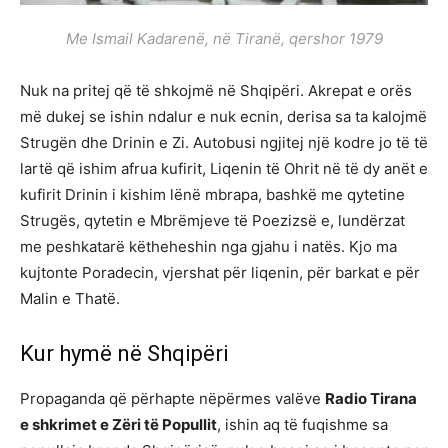
Me Ismail Kadarenë, në Tiranë, qershor 1979
Nuk na pritej që të shkojmë në Shqipëri. Akrepat e orës
më dukej se ishin ndalur e nuk ecnin, derisa sa ta kalojmë
Strugën dhe Drinin e Zi. Autobusi ngjitej një kodre jo të të
lartë që ishim afrua kufirit, Liqenin të Ohrit në të dy anët e
kufirit Drinin i kishim lënë mbrapa, bashkë me qytetine
Strugës, qytetin e Mbrëmjeve të Poezizsë e, lundërzat
me peshkatarë këtheheshin nga gjahu i natës. Kjo ma
kujtonte Poradecin, vjershat për liqenin, për barkat e për
Malin e Thatë.
Kur hymë në Shqipëri
Propaganda që përhapte nëpërmes valëve
Radio Tirana
e shkrimet e Zëri të Popullit
, ishin aq të fuqishme sa