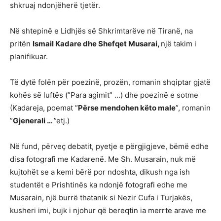
shkruaj ndonjëherë tjetër.
Në shtepinë e Lidhjës së Shkrimtarëve në Tiranë, na
pritën
Ismail Kadare dhe Shefqet Musarai,
një takim i
planifikuar.
Të dytë folën për poezinë, prozën, romanin shqiptar gjatë
kohës së luftës (”Para agimit” …) dhe poezinë e sotme
(Kadareja, poemat ”
Përse mendohen këto male
”, romanin
”
Gjenerali …
”etj.)
Në fund, përveç debatit, pyetje e përgjigjeve, bëmë edhe
disa fotografi me Kadarenë. Me Sh. Musarain, nuk më
kujtohët se a kemi bërë por ndoshta, dikush nga ish
studentët e Prishtinës ka ndonjë fotografi edhe me
Musarain, një burrë thatanik si Nezir Cufa i Turjakës,
kusheri imi, bujk i njohur që bereqtin ia merrte arave me