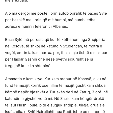
më shkruajti.
Ajo ma dërgoi me postë librin autobiografik të bacës Sylë
por bashkë me librin që më humbi, më humbi edhe
adresa e numri i telefonit i Albanës.
Baca Sylë më porositi që kur të këthehem nga Shqipëria
në Kosovë, të shkoj në katundin Studençan, te motra e
vogël, emrin ia kam harrua por, tha ai, ajo është e martuar
për Hajdar Gashin dhe nëse pyetni sigurisht se iu
tregojnë ku e ka shtëpinë.
Amanetin e kam krye. Kur kam ardhur në Kosovë, diku në
fund të muajit korrik ose fillim të muajit gusht kam shkua
këmbë nëpër bjeshkët e Turjakës deri në Zatriq, 3 orë, në
katundin e gjyshërve të mi. Në Zatriq kam hëngër drekë
te Isuf Nushi, pulë, pite e sugjuk shtëpie. Xilaja, gruaja e
Isufit, qika e Sylë Hajrullahit nga Rudi, ishte aq e shpejtë