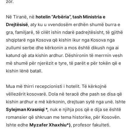
zor.
Në Tiranë, në
hotelin “Arbëria”, tash Ministria e
Drejtësisë
, aty ku u vvendosëm erdhën shumë burra e
gra, familjarë, të cilët ishin ndarë padrejtësisht, të gjithë
shqiptarë nga Kosova që kishin ikur nga Kosova nga
zullumi serbe dhe kërkonin a mos është dikush nga ai
katund që ata kishin ardhur. Dëshironin të merrnin vesh
më shumë për njerëzit e tyre, të parët e për tokën që e
kishin lënë batall.
Mua më thirri recepcionisti i hotelit. Të kërkojnë
vëllezërit kosovarë. Dola në teracë dhe pash se disa që
kishin ardhur e më kërkonin, drejtuan sytë nga unë. Ishte
Sylejman Krasniqi *,
nuk e njihja pos që e dija se është
romansier që shkruan me tema historike, për Kosovën.
Ishte edhe
Myzafer Xhaxhiu*)
, profesor fakulteti.