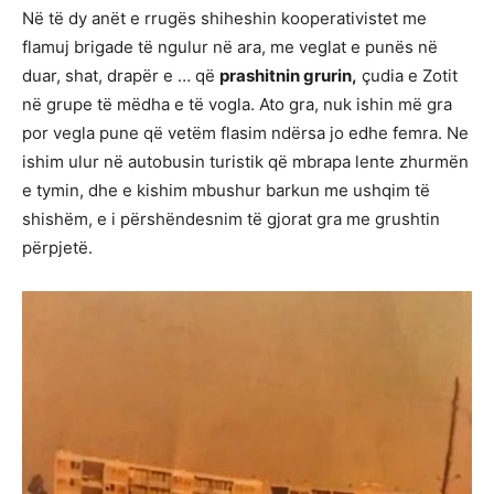
Në të dy anët e rrugës shiheshin kooperativistet me
flamuj brigade të ngulur në ara, me veglat e punës në
duar, shat, drapër e … që
prashitnin grurin,
çudia e Zotit
në grupe të mëdha e të vogla. Ato gra, nuk ishin më gra
por vegla pune që vetëm flasim ndërsa jo edhe femra. Ne
ishim ulur në autobusin turistik që mbrapa lente zhurmën
e tymin, dhe e kishim mbushur barkun me ushqim të
shishëm, e i përshëndesnim të gjorat gra me grushtin
përpjetë.