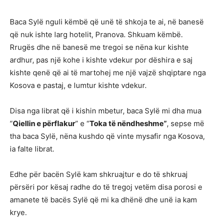
Baca Sylë nguli këmbë që unë të shkoja te ai, në banesë
që nuk ishte larg hotelit, Pranova. Shkuam këmbë.
Rrugës dhe në banesë me tregoi se nëna kur kishte
ardhur, pas një kohe i kishte vdekur por dëshira e saj
kishte qenë që ai të martohej me një vajzë shqiptare nga
Kosova e pastaj, e lumtur kishte vdekur.
Disa nga librat që i kishin mbetur, baca Sylë mi dha mua
“
Qiellin e përflakur
” e “
Toka të nëndheshme”
, sepse më
tha baca Sylë, nëna kushdo që vinte mysafir nga Kosova,
ia falte librat.
Edhe për bacën Sylë kam shkruajtur e do të shkruaj
përsëri por kësaj radhe do të tregoj vetëm disa porosi e
amanete të bacës Sylë që mi ka dhënë dhe unë ia kam
krye.