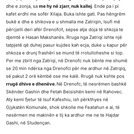
dhe e zonja, sa
me hy në zjarr, nuk kallej
. Ende pa i pi
kafet erdhi me sofër Xilaja. Buka ishte gati. Pas hëngrëm
bukë e dhe e shikova e u shmalla me Zatriqin, Isufi më
përcjelli deri afër Drenofcit, sepse atje doja të shkoja te
djemtë e Hasan Makshanës. Rruga nga Zatriqi ishte një
tatpjetë që duhej pasur kujdes kah ecja, duke u kapur për
shkoza e drunj frashëri se mund të rrotulloheshe si top.
Per me zbrit nga Zatriqi, në Drenofc nuk bënte me shumë
se 20 min ndërsa nga Drenofci për me ardhur në Zatrqiq,
së pakut 2 orë këmbë ose me kalë. Rrugë nuk kshte pos
rrugë dhive e dhenëve.
Në Drenofc, të nesrëmen bashkë
Skënder Gashin dhe Fetah Beisishën kemi në Rahovec.
Aty kemi fjetur të Isuf Kafexhiu, ish përkthyes në
Gjykatën Komunale, shok shkolle me Featahun e ai, të
nesërmen me makinën e tij ka ardhur me ne te Hajdar
Gashi, në Studençan.