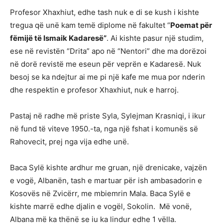
Profesor Xhaxhiut, edhe tash nuk e di se kush i kishte
tregua që unë kam temë diplome në fakultet “
Poemat për
fëmijë të Ismaik Kadaresë”
. Ai kishte pasur një studim,
ese në revistën “Drita” apo në “Nentori” dhe ma dorëzoi
në dorë revistë me eseun për veprën e Kadaresë. Nuk
besoj se ka ndejtur ai me pi një kafe me mua por nderin
dhe respektin e profesor Xhaxhiut, nuk e harroj.
Pastaj në radhe më priste Syla, Sylejman Krasniqi, i ikur
në fund të viteve 1950.-ta, nga një fshat i komunës së
Rahovecit, prej nga vija edhe unë.
Baca Sylë kishte ardhur me gruan, një drenicake, vajzën
e vogë, Albanën, tash e martuar për ish ambasadorin e
Kosovës në Zvicërr, me mbiemrin Mala. Baca Sylë e
kishte marrë edhe djalin e vogël, Sokolin. Më vonë,
Albana më ka thënë se iu ka lindur edhe 1 vëlla.