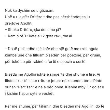
Nuk ka dyshim se u gëzuam.
Unë u ula afër Dritëroit dhe pas përshëndetjes iu
drejtove Agollit:
– Shoku Dritëro, çka doni me pi?
– Kam pirë 12 kafe e 12 gota raki, tha ai.
– Do të pish edhe një kafe dhe një gotë me raki, ngula
këmbë unë dhe filluam bisedën për poezinë, për gruan,
për tokën e për rakinë e fortë e specin e sertë.
Biseda me Agollin ishte e sinqertë dhe shumë e lirë. Ai
fliste sikur të ishte rritur e jetuar në katundet tona. Pinte
duhan ”Partizan” e ne e dëgjonim. Kishim mbyllur gojët e
i kishim hapur sytë e veshët.
Për më shumë, për takimin dhe bisedën me Agollin, do të