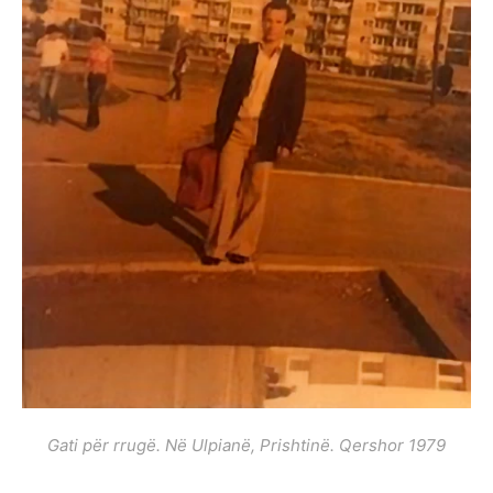
Gati për rrugë. Në Ulpianë, Prishtinë. Qershor 1979