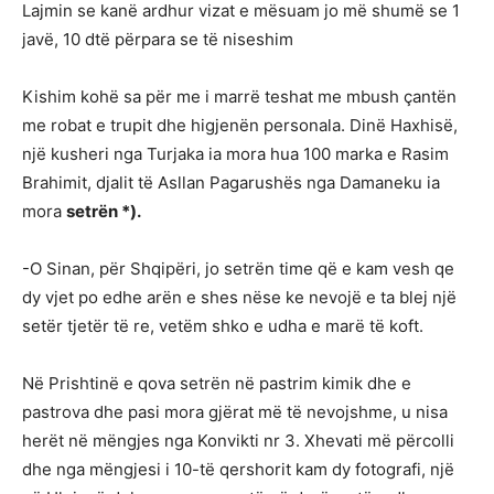
Lajmin se kanë ardhur vizat e mësuam jo më shumë se 1
javë, 10 dtë përpara se të niseshim
Kishim kohë sa për me i marrë teshat me mbush çantën
me robat e trupit dhe higjenën personala. Dinë Haxhisë,
një kusheri nga Turjaka ia mora hua 100 marka e Rasim
Brahimit, djalit të Asllan Pagarushës nga Damaneku ia
mora
setrën *).
-O Sinan, për Shqipëri, jo setrën time që e kam vesh qe
dy vjet po edhe arën e shes nëse ke nevojë e ta blej një
setër tjetër të re, vetëm shko e udha e marë të koft.
Në Prishtinë e qova setrën në pastrim kimik dhe e
pastrova dhe pasi mora gjërat më të nevojshme, u nisa
herët në mëngjes nga Konvikti nr 3. Xhevati më përcolli
dhe nga mëngjesi i 10-të qershorit kam dy fotografi, një