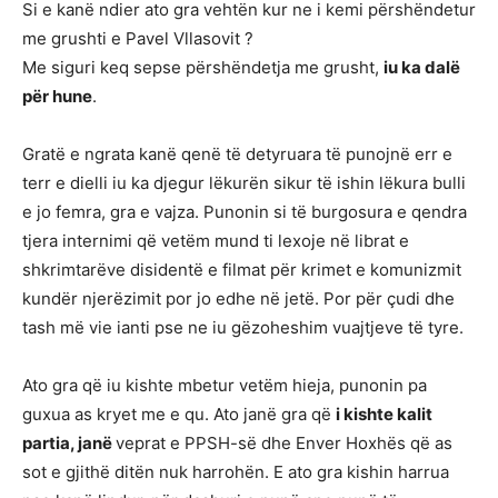
Si e kanë ndier ato gra vehtën kur ne i kemi përshëndetur
me grushti e Pavel Vllasovit ?
Me siguri keq sepse përshëndetja me grusht,
iu ka dalë
për hune
.
Gratë e ngrata kanë qenë të detyruara të punojnë err e
terr e dielli iu ka djegur lëkurën sikur të ishin lëkura bulli
e jo femra, gra e vajza. Punonin si të burgosura e qendra
tjera internimi që vetëm mund ti lexoje në librat e
shkrimtarëve disidentë e filmat për krimet e komunizmit
kundër njerëzimit por jo edhe në jetë. Por për çudi dhe
tash më vie ianti pse ne iu gëzoheshim vuajtjeve të tyre.
Ato gra që iu kishte mbetur vetëm hieja, punonin pa
guxua as kryet me e qu. Ato janë gra që
i kishte kalit
partia, janë
veprat e PPSH-së dhe Enver Hoxhës që as
sot e gjithë ditën nuk harrohën. E ato gra kishin harrua