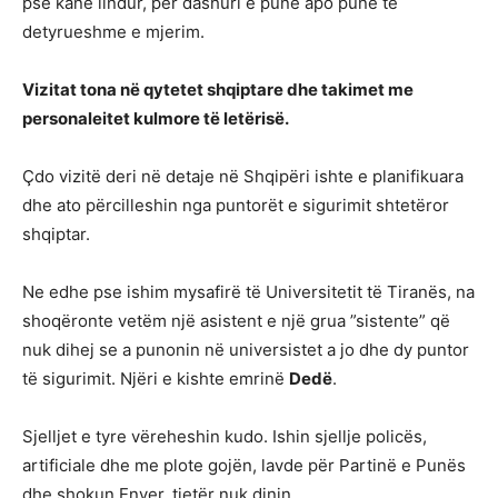
pse kanë lindur, për dashuri e punë apo punë të
detyrueshme e mjerim.
Vizitat tona në qytetet shqiptare dhe takimet me
personaleitet kulmore të letërisë.
Çdo vizitë deri në detaje në Shqipëri ishte e planifikuara
dhe ato përcilleshin nga puntorët e sigurimit shtetëror
shqiptar.
Ne edhe pse ishim mysafirë të Universitetit të Tiranës, na
shoqëronte vetëm një asistent e një grua ”sistente” që
nuk dihej se a punonin në universistet a jo dhe dy puntor
të sigurimit. Njëri e kishte emrinë
Dedë
.
Sjelljet e tyre vëreheshin kudo. Ishin sjellje policës,
artificiale dhe me plote gojën, lavde për Partinë e Punës
dhe shokun Enver, tjetër nuk dinin.