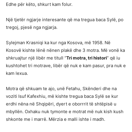
Edhe për këto, shkurt kam folur.
Një tjetër ngjarje interesante që ma tregua baca Sylë, po
tregoj, pjesë nga ngjarja.
Sylejman Krasniqi ka kur nga Kosova, më 1958. Në
Kosovë kishte lënë nënen plakë dhe 3 motra. Më vonë ka
shkruajtur një libër me titull “
Tri motra, tri histori
” që iu
kushtohet tri motrave, libër që nuk e kam pasur, pra nuk e
kam lexua.
Motra që shkuam te ajo, unë Fetahu, Skënderi dhe na
voziti Isuf Kafexhiu, më kishte tregua baca Sylë se kur
erdhi nëna në Shqipëri, dyert e oborrrit të shtëpisë u
mbyllën. Oxhaku nuk tymonte e motrat më nuk kish kush
shkonte me i marrë. Mërzia e malli ishte i madh.