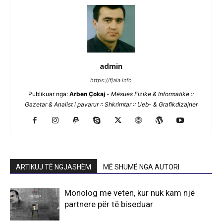
admin
https://fjala.info
Publikuar nga:
Arben Çokaj
-
Mësues Fizike & Informatike ::
Gazetar & Analist i pavarur :: Shkrimtar :: Ueb- & Grafikdizajner
ARTIKUJ TË NGJASHËM
MË SHUMË NGA AUTORI
Monolog me veten, kur nuk kam një
partnere për të biseduar