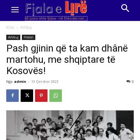
Kreu
Artikuj
Artikuj
Histori
Pash gjinin që ta kam dhânë
martohu, me shqiptare të
Kosovës!
Nga
admin
-
13 Qershor 2023
0