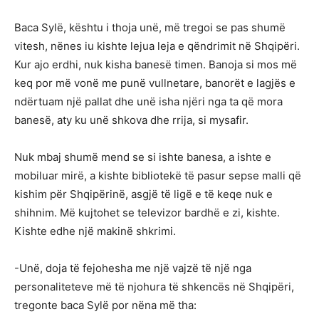
Baca Sylë, kështu i thoja unë, më tregoi se pas shumë
vitesh, nënes iu kishte lejua leja e qëndrimit në Shqipëri.
Kur ajo erdhi, nuk kisha banesë timen. Banoja si mos më
keq por më vonë me punë vullnetare, banorët e lagjës e
ndërtuam një pallat dhe unë isha njëri nga ta që mora
banesë, aty ku unë shkova dhe rrija, si mysafir.
Nuk mbaj shumë mend se si ishte banesa, a ishte e
mobiluar mirë, a kishte bibliotekë të pasur sepse malli që
kishim për Shqipërinë, asgjë të ligë e të keqe nuk e
shihnim. Më kujtohet se televizor bardhë e zi, kishte.
Kishte edhe një makinë shkrimi.
-Unë, doja të fejohesha me një vajzë të një nga
personaliteteve më të njohura të shkencës në Shqipëri,
tregonte baca Sylë por nëna më tha: