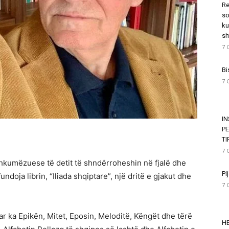
Re
so
ku
sh
7 
Bi
7 
I
P
T
7 
shkumëzuese të detit të shndërroheshin në fjalë dhe
Pi
ndoja librin, “Iliada shqiptare”, një dritë e gjakut dhe
7 
uar ka Epikën, Mitet, Eposin, Meloditë, Këngët dhe tërë
HE