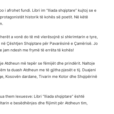
 i afrohet fundi. Libri im “Iliada shqiptare” kujtoj se e
 protagonistët historik të kohës së poetit. Në këtë
n.
 herët a vonë do të më vlerësojnë si shkrimtarin e tyre,
ë në Çështjen Shqiptare për Pavarësinë e Çamërisë. Jo
he jam ndesh me frymë të errëta të kohës!
je Atdheun më tepër se fëmijët dhe prindërit. Naltoje
ëm ta duash Atdheun me të gjitha pjesët e tij. Duajeni
uqe, Kosovën dardane, Tivarin me Kotor dhe Shqipërinë
a them lexuesve: Libri “Iliada shqiptare” është
ltarin e besëdhënjes dhe flijimit për Atdheun tim,