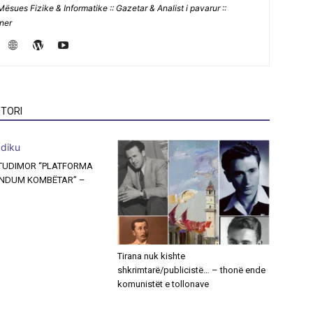
Mësues Fizike & Informatike :: Gazetar & Analist i pavarur ::
jner
TORI
STUDIMOR “PLATFORMA
ENDUM KOMBËTAR” –
Tirana nuk kishte
shkrimtarë/publicistë… – thonë ende
komunistët e tollonave