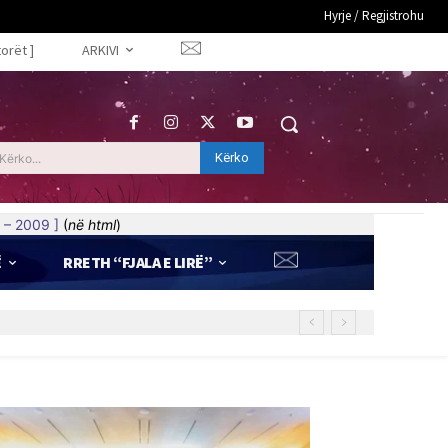
Hyrje / Regjistrohu
torët ]
ARKIVI
Kërko
Kërko...
 – 2009 ]
(
në html
)
Ë
RRETH “FJALA E LIRË”