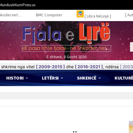
MundusArtiumPress.us
hkoder.net…
BMC Computer
[ Au
[ Libra NëLinjë ]
E shtunë, 8 Gusht 2026
shkrime nga vitet
[ 2009-2015 ]
dhe
[ 2016-2021 ]
, ndërsa
[ 2003
HISTORI
LETËRSI
SHKENCË
KULTUR