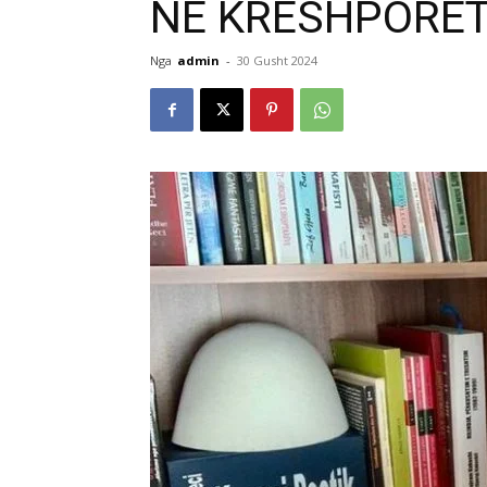
NË KRESHPORET
Nga
admin
-
30 Gusht 2024