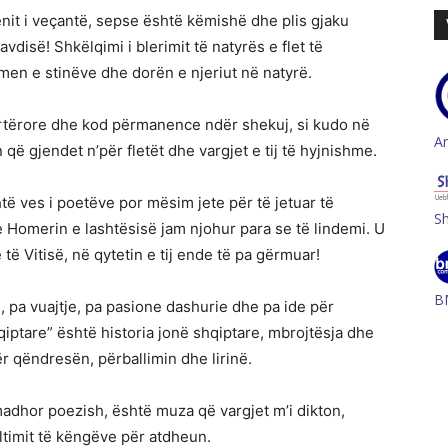
qenit i veçantë, sepse është këmishë dhe plis gjaku
disë! Shkëlqimi i blerimit të natyrës e flet të
hmen e stinëve dhe dorën e njeriut në natyrë.
pirtërore dhe kod përmanence ndër shekuj, si kudo në
A
që gjendet n’për fletët dhe vargjet e tij të hyjnishme.
htë ves i poetëve por mësim jete për të jetuar të
S
 Homerin e lashtësisë jam njohur para se të lindemi. U
të Vitisë, në qytetin e tij ende të pa gërmuar!
B
e, pa vuajtje, pa pasione dashurie dhe pa ide për
hqiptare” është historia jonë shqiptare, mbrojtësja dhe
ër qëndresën, përballimin dhe lirinë.
adhor poezish, është muza që vargjet m’i dikton,
ltimit të këngëve për atdheun.