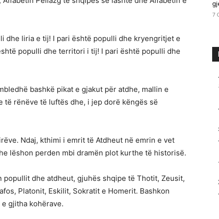
e, Alfabetin Pellazg të shqipes së lashtë dhe Alfabetin e
gj
7 
i dhe liria e tij! I pari është populli dhe kryengritjet e
 është populli dhe territori i tij! I pari është populli dhe
i mbledhë bashkë pikat e gjakut për atdhe, mallin e
 të rënëve të luftës dhe, i jep dorë këngës së
rëve. Ndaj, kthimi i emrit të Atdheut në emrin e vet
a dhe lëshon perden mbi dramën plot kurthe të historisë.
on popullit dhe atdheut, gjuhës shqipe të Thotit, Zeusit,
afos, Platonit, Eskilit, Sokratit e Homerit. Bashkon
 e gjitha kohërave.