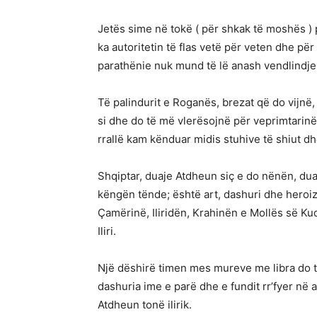
Jetës sime në tokë ( për shkak të moshës ) po
ka autoritetin të flas vetë për veten dhe për
parathënie nuk mund të lë anash vendlindje
Të palindurit e Roganës, brezat që do vijnë,
si dhe do të më vlerësojnë për veprimtarin
rrallë kam kënduar midis stuhive të shiut d
Shqiptar, duaje Atdheun siç e do nënën, dua
këngën tënde; është art, dashuri dhe heroiz
Çamërinë, Iliridën, Krahinën e Mollës së K
Iliri.
Një dëshirë timen mes mureve me libra do tu
dashuria ime e parë dhe e fundit rr’fyer në a
Atdheun tonë ilirik.