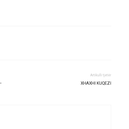
Artikulli tjetër
–
XHAXHI KUQEZI