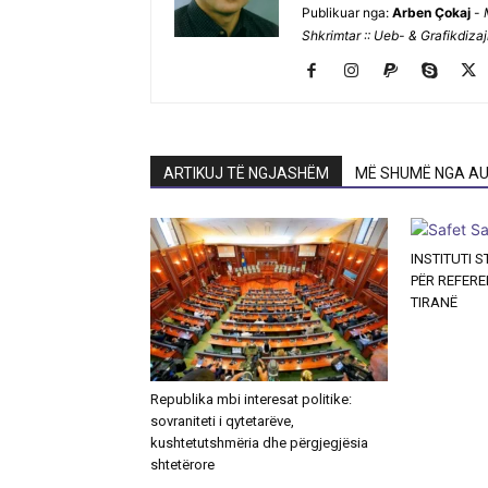
Publikuar nga:
Arben Çokaj
-
Shkrimtar :: Ueb- & Grafikdiza
ARTIKUJ TË NGJASHËM
MË SHUMË NGA AU
INSTITUTI 
PËR REFER
TIRANË
Republika mbi interesat politike:
sovraniteti i qytetarëve,
kushtetutshmëria dhe përgjegjësia
shtetërore