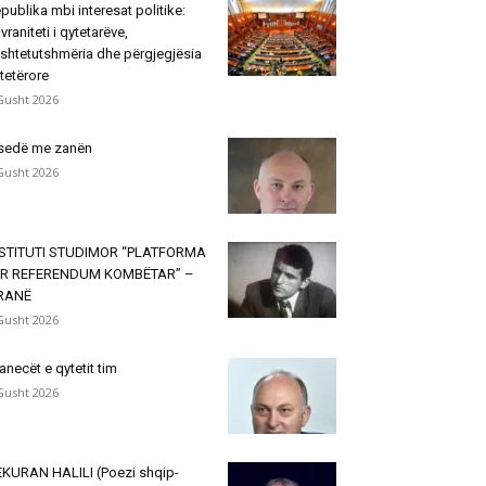
publika mbi interesat politike:
vraniteti i qytetarëve,
shtetutshmëria dhe përgjegjësia
tetërore
Gusht 2026
sedë me zanën
Gusht 2026
NSTITUTI STUDIMOR “PLATFORMA
ËR REFERENDUM KOMBËTAR” –
IRANË
Gusht 2026
janecët e qytetit tim
Gusht 2026
KURAN HALILI (Poezi shqip-