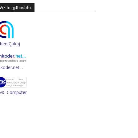
Vizito gjithashtu
rben Çokaj
hkoder.net…
MC Computer