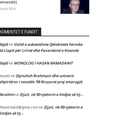
ermanisht)
Gusht 2026
KOMENTET E FUNDIT
Sejdi
Vizitë e suksesshme Qëndresës heroike
në
të Llapit për Lirinë dhe Pavarësinë e Kosovës
Sejdi
MONOLOG I HASAN RAMADANIT
në
Zejnullah Rrahmani dhe universi
xhaviti
në
shpirtëror i novelës ‘99 Rruzaret prej smaragdi
Ibrahim
Zijait, në 90-vjetorin e lindjes së tij…
në
Zijait, në 90-vjetorin e
Xhavit.kabili@gmai.com
në
lindjes së tij…