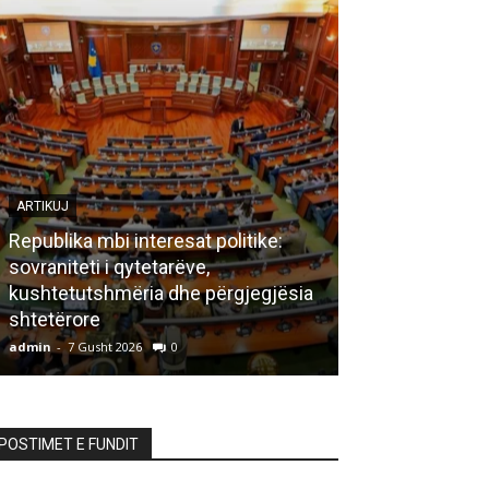
ARTIKUJ
Republika mbi interesat politike:
sovraniteti i qytetarëve,
LETËRSI
kushtetutshmëria dhe përgjegjësia
shtetërore
Bisedë me za
admin
-
7 Gusht 2026
0
admin
-
7 Gusht 20
POSTIMET E FUNDIT