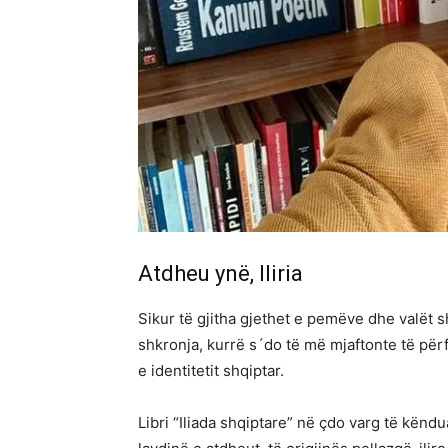
Atdheu ynë, Iliria
Sikur të gjitha gjethet e pemëve dhe valët 
shkronja, kurrë s´do të më mjaftonte të përfu
e identitetit shqiptar.
Libri “Iliada shqiptare” në çdo varg të kënd