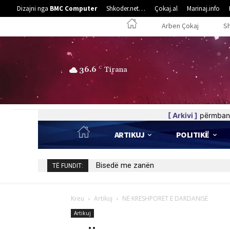
Dizajni nga
BMC Computer
Shkoder.net…
Çokaj.al
Marinaj.info
Arben Çokaj
S
36.6
C
Tirana
[ Arkivi ]
përmban 
ARTIKUJ
POLITIKË
Bisedë me zanën
TË FUNDIT:
Kreu
Artikuj
NË KRESHPORET E DARDANISË
Artikuj