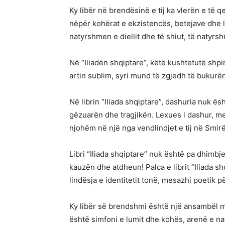
Ky libër në brendësinë e tij ka vlerën e të 
nëpër kohërat e ekzistencës, betejave dhe lav
natyrshmen e diellit dhe të shiut, të natyrs
Në “Iliadën shqiptare”, këtë kushtetutë sh
artin sublim, syri mund të zgjedh të bukurën 
Në librin “Iliada shqiptare”, dashuria nuk ës
gëzuarën dhe tragjikën. Lexues i dashur, me
njohëm në një nga vendlindjet e tij në Smirë 
Libri “Iliada shqiptare” nuk është pa dhimbj
kauzën dhe atdheun! Palca e librit “Iliada s
lindësja e identitetit tonë, mesazhi poetik p
Ky libër së brendshmi është një ansambël m
është simfoni e lumit dhe kohës, arenë e na