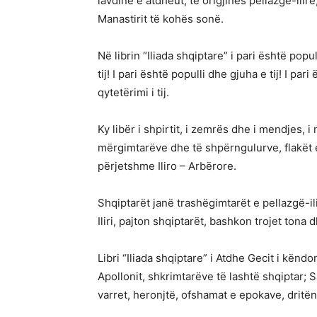
lavdinë e atdheut, të origjinës pellazgë-ilir
Manastirit të kohës sonë.
Në librin “Iliada shqiptare” i pari është popull
tij! I pari është populli dhe gjuha e tij! I pari
qytetërimi i tij.
Ky libër i shpirtit, i zemrës dhe i mendjes, 
mërgimtarëve dhe të shpërngulurve, flakët e
përjetshme Iliro – Arbërore.
Shqiptarët janë trashëgimtarët e pellazgë-ili
Iliri, pajton shqiptarët, bashkon trojet ton
Libri “Iliada shqiptare” i Atdhe Gecit i kënd
Apollonit, shkrimtarëve të lashtë shqiptar; S
varret, heronjtë, ofshamat e epokave, dritën