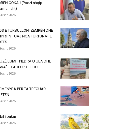
BEN ÇOKAJ (Poezi shqip-
ermanisht)
Gusht 2026
OS E TURBULLONI ZEMRËN DHE
PIRTIN TUAJ NGA FURTUNAT E
OTËS
Gusht 2026
UZË LUMIT PIEDRA U ULA DHE
AVA” – PAULO KOELHO
Gusht 2026
Y MËNYRA PËR TA TREGUAR
UFTËN
Gusht 2026
lbil i bukur
Gusht 2026