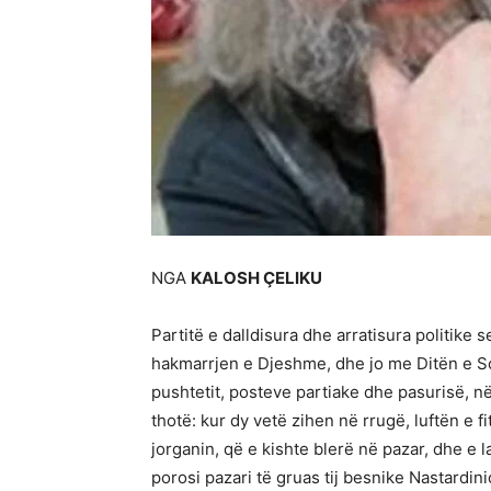
NGA
KALOSH ҪELIKU
Partitë e dalldisura dhe arratisura politik
hakmarrjen e Djeshme, dhe jo me Ditën e S
pushtetit, posteve partiake dhe pasurisë, në
thotë: kur dy vetë zihen në rrugë, luftën e 
jorganin, që e kishte blerë në pazar, dhe e l
porosi pazari të gruas tij besnike Nastardini