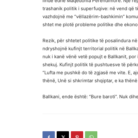
lindë edhe Maqedonia Perendimore. Një rep
trashanik politik i superfuqive: në vend që 
vazhdojnë me “vëllazërim-bashkimin” komunist
shtet me plotë probleme politike dhe ekon
Rezik, për shtetet politike të posalindura n
ndryshojnë kufinjt territorial politik në Ballk
nuk i kanë vënë vetë popujt e Ballkanit, por
shekuj. Kufinjt politik të pushtuesve të për
“Lufta me pushkë do të zgjasë me vite. E, 
thënë, Unë si shkrimtar shqiptar, e ka thënë 
Ballkani, ende është: “Bure baroti”. Nuk dihe