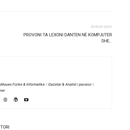
Artikulli tjetër
PROVONI TA LEXONI DANTEN NË KOMPJUTER
DHE…
Mësues Fizike & Informatike :: Gazetar & Analist i pavarur ::
jner
TORI