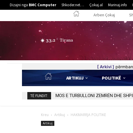
Dizajni nga
BMC Computer
Shkoder.net…
Çokaj.al
Marinaj.info
Arben Çokaj
S
33.2
C
Tirana
[ Arkivi ]
përmban 
ARTIKUJ
POLITIKË
MOS E TURBULLONI ZEMRËN DHE SHPI
TË FUNDIT:
Kreu
Artikuj
HAKMARRJA POLITIKE
Artikuj