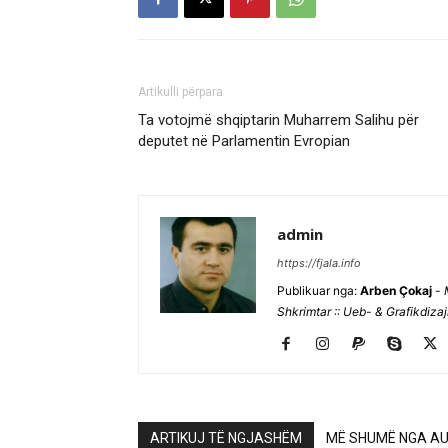
Artikulli përpara
Ta votojmë shqiptarin Muharrem Salihu për
deputet në Parlamentin Evropian
admin
https://fjala.info
Publikuar nga:
Arben Çokaj
-
Shkrimtar :: Ueb- & Grafikdiza
ARTIKUJ TË NGJASHËM
MË SHUMË NGA AU