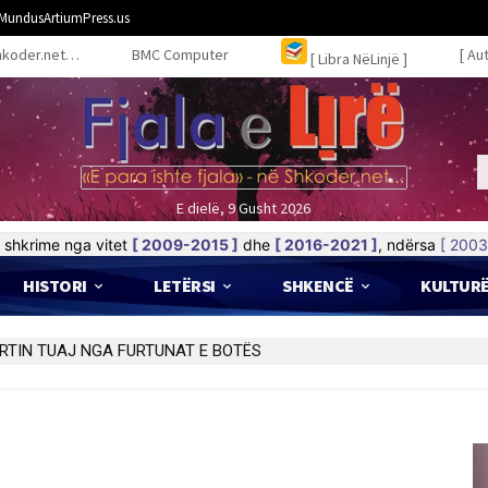
MundusArtiumPress.us
hkoder.net…
BMC Computer
[ Au
[ Libra NëLinjë ]
E dielë, 9 Gusht 2026
shkrime nga vitet
[ 2009-2015 ]
dhe
[ 2016-2021 ]
, ndërsa
[ 2003
HISTORI
LETËRSI
SHKENCË
KULTUR
RTIN TUAJ NGA FURTUNAT E BOTËS