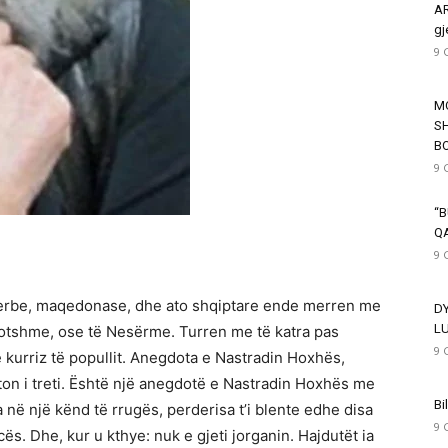
AR
gj
9 
M
SH
B
9 
“B
Q
9 
e serbe, maqedonase, dhe ato shqiptare ende merren me
D
L
otshme, ose të Nesërme. Turren me të katra pas
9 
 kurriz të popullit. Anegdota e Nastradin Hoxhës,
fiton i treti. Është një anegdotë e Nastradin Hoxhës me
Bi
a në një kënd të rrugës, perderisa t’i blente edhe disa
9 
cës. Dhe, kur u kthye: nuk e gjeti jorganin. Hajdutët ia