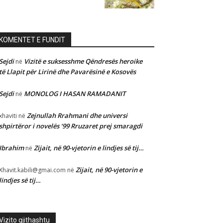
KOMENTET E FUNDIT
Sejdi
Vizitë e suksesshme Qëndresës heroike
në
të Llapit për Lirinë dhe Pavarësinë e Kosovës
Sejdi
MONOLOG I HASAN RAMADANIT
në
Zejnullah Rrahmani dhe universi
xhaviti
në
shpirtëror i novelës ‘99 Rruzaret prej smaragdi
Ibrahim
Zijait, në 90-vjetorin e lindjes së tij…
në
Zijait, në 90-vjetorin e
Xhavit.kabili@gmai.com
në
lindjes së tij…
Vizito gjithashtu