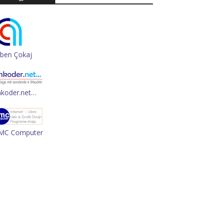
rben Çokaj
hkoder.net…
MC Computer