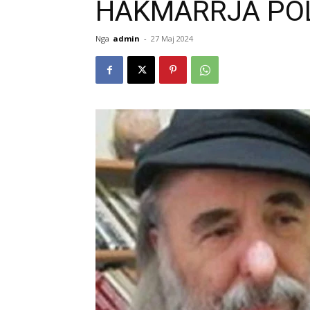
HAKMARRJA POL
Nga
admin
-
27 Maj 2024