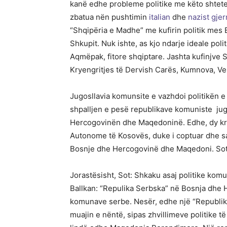
kanë edhe probleme politike me këto shtete. 
zbatua nën pushtimin
italian
dhe
nazist gje
“Shqipëria e Madhe” me kufirin politik mes 
Shkupit. Nuk ishte, as kjo ndarje ideale pol
Aqmëpak, fitore shqiptare. Jashta kufinjve S
Kryengritjes të Dervish Carës, Kumnova, Vele
Jugosllavia komunsite e vazhdoi politikën 
shpalljen e pesë republikave komuniste jugo
Hercogovinën dhe Maqedoninë. Edhe, dy kr
Autonome të Kosovës, duke i coptuar dhe sak
Bosnje dhe Hercogovinë dhe Maqedoni. Sot
Jorastësisht, Sot: Shkaku asaj politike komu
Ballkan: “Repulika Serbska” në Bosnja dhe
komunave serbe. Nesër, edhe një “Republik
muajin e nëntë, sipas zhvillimeve politike t