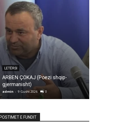
ARTIKUJ
LETËRSI
MOS E TURBU
ARBEN ÇOKAJ (Poezi shqip-
SHPIRTIN TUA
gjermanisht)
BOTËS
admin
-
9 Gusht 2026
0
admin
-
9 Gusht 20
POSTIMET E FUNDIT