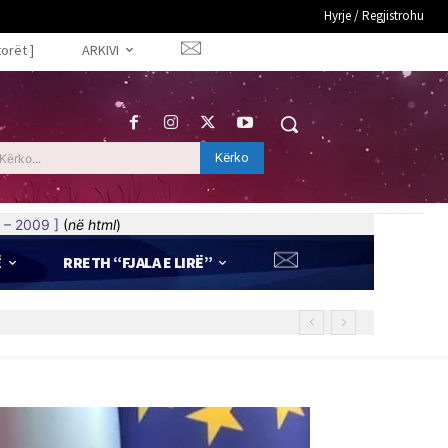
Hyrje / Regjistrohu
torët ]
ARKIVI
Kërko
Kërko...
 – 2009 ]
(
në html
)
Ë
RRETH “FJALA E LIRË”