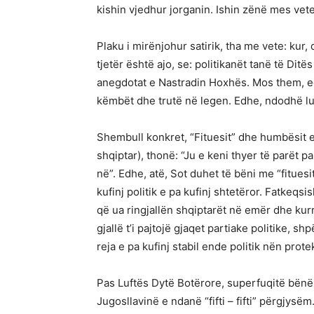
kishin vjedhur jorganin. Ishin zënë mes vet
Plaku i mirënjohur satirik, tha me vete: kur, 
tjetër është ajo, se: politikanët tanë të Dit
anegdotat e Nastradin Hoxhës. Mos them, e
këmbët dhe trutë në legen. Edhe, ndodhë luftë
Shembull konkret, “Fituesit” dhe humbësit e 
shqiptar), thonë: “Ju e keni thyer të parët 
në”. Edhe, atë, Sot duhet të bëni me “fituesi
kufinj politik e pa kufinj shtetëror. Fatkeqs
që ua ringjallën shqiptarët në emër dhe kurr
gjallë t’i pajtojë gjaqet partiake politike, s
reja e pa kufinj stabil ende politik nën prot
Pas Luftës Dytë Botërore, superfuqitë bënë 
Jugosllavinë e ndanë “fifti – fifti” përgjysëm