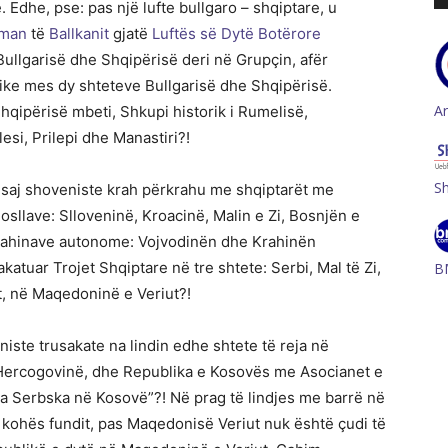
Edhe, pse: pas një lufte bullgaro – shqiptare, u
rman
të
Ballkanit
gjatë
Luftës së Dytë Botërore
Bullgarisë dhe Shqipërisë deri në Grupçin, afër
itike mes dy shteteve Bullgarisë dhe Shqipërisë.
A
hqipërisë mbeti, Shkupi historik i Rumelisë,
si, Prilepi dhe Manastiri?!
S
e saj shoveniste krah përkrahu me shqiptarët me
sllave: Slloveninë, Kroacinë, Malin e Zi, Bosnjën e
ahinave autonome: Vojvodinën dhe Krahinën
atuar Trojet Shqiptare në tre shtete: Serbi, Mal të Zi,
B
, në Maqedoninë e Veriut?!
niste trusakate na lindin edhe shtete të reja në
 Hercogovinë, dhe Republika e Kosovës me Asocianet e
a Serbska në Kosovë”?! Në prag të lindjes me barrë në
ë kohës fundit, pas Maqedonisë Veriut nuk është çudi të