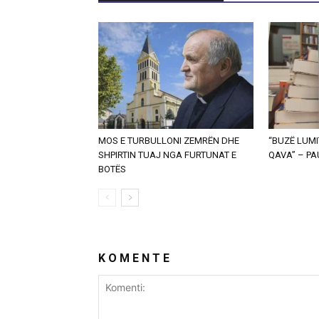
MOS E TURBULLONI ZEMRËN DHE
“BUZË LUMI
SHPIRTIN TUAJ NGA FURTUNAT E
QAVA” – P
BOTËS
K O M E N T E