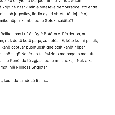
ublikë e dytë në Maqedoninë e Veriut. Gabim
të krijojnë bashkimin e shteteve demokratike, ato ende
 ish jugosllav, lindin dy-tri shtete të rinj në një
omike nëpër këmbë edhe Sotekësajdite?!
ë Ballkan pas Luftës Dytë Botërore. Përderisa, nuk
an, nuk do të ketë paqe, as qetësi. E, këto kufinj politik,
 i kanë coptuar pushtuesit dhe politikanët nëpër
kohshëm, që Nesër do të lëvizin o me paqe, o me luftë.
ajo me Penë, do të zgjasë edhe me shekuj. Nuk e kam
moti një Rilindas Shqiptar.
t, kush do ta ndezë fitilin…