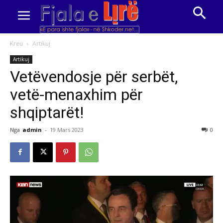
Kreu
Artikuj
Artikuj
Vetëvendosje për serbët,
vetë-menaxhim për
shqiptarët!
Nga
admin
-
19 Mars 2023
0