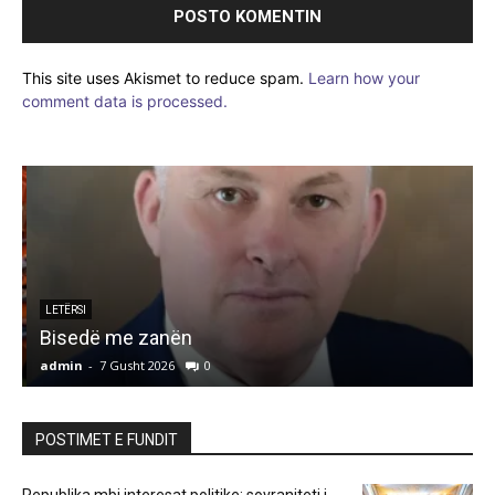
This site uses Akismet to reduce spam.
Learn how your
comment data is processed.
LETËRSI
Bisedë me zanën
admin
-
7 Gusht 2026
0
a
POSTIMET E FUNDIT
Republika mbi interesat politike: sovraniteti i