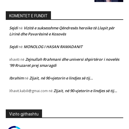
KOMENTET E FUNDIT
Sejdi
Vizitë e suksesshme Qëndresës heroike të Llapit për
në
Lirinë dhe Pavarësinë e Kosovës
Sejdi
MONOLOG I HASAN RAMADANIT
në
Zejnullah Rrahmani dhe universi shpirtëror i novelës
xhaviti
në
‘99 Rruzaret prej smaragdi
Ibrahim
Zijait, në 90-vjetorin e lindjes së tij…
në
Zijait, në 90-vjetorin e lindjes së tij…
Xhavit.kabili@gmai.com
në
Vizito gjithashtu