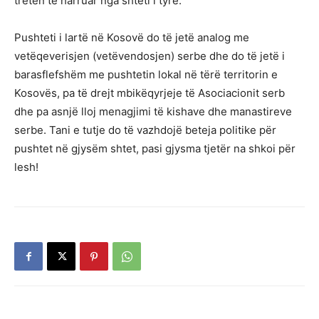
treten të harruar nga shteti i tyre.
Pushteti i lartë në Kosovë do të jetë analog me
vetëqeverisjen (vetëvendosjen) serbe dhe do të jetë i
barasflefshëm me pushtetin lokal në tërë territorin e
Kosovës, pa të drejt mbikëqyrjeje të Asociacionit serb
dhe pa asnjë lloj menagjimi të kishave dhe manastireve
serbe. Tani e tutje do të vazhdojë beteja politike për
pushtet në gjysëm shtet, pasi gjysma tjetër na shkoi për
lesh!