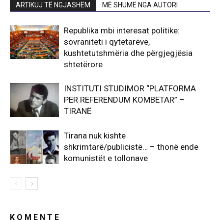
ARTIKUJ TË NGJASHËM
MË SHUMË NGA AUTORI
Republika mbi interesat politike:
sovraniteti i qytetarëve,
kushtetutshmëria dhe përgjegjësia
shtetërore
INSTITUTI STUDIMOR “PLATFORMA
PËR REFERENDUM KOMBËTAR” –
TIRANË
Tirana nuk kishte
shkrimtarë/publicistë… – thonë ende
komunistët e tollonave
K O M E N T E