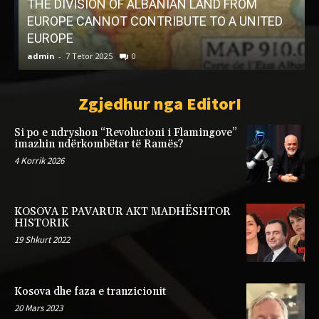
THE DIVISION OF ALBANIAN LAND FROM
EUROPE CANNOT CONTRIBUTE TO A UNITED
EUROPE
admin
-
7 Tetor 2025
0
a
Zgjedhur nga EditorI
Si po e ndryshon “Revolucioni i Flamingove”
imazhin ndërkombëtar të Ramës?
4 Korrik 2026
KOSOVA E PAVARUR AKT MADHËSHTOR
HISTORIK
19 Shkurt 2022
Kosova dhe faza e tranzicionit
20 Mars 2023