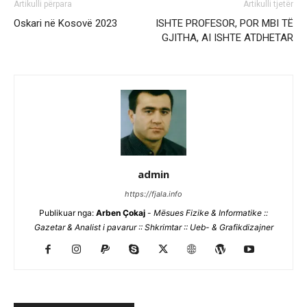
Artikulli përpara
Artikulli tjetër
Oskari në Kosovë 2023
ISHTE PROFESOR, POR MBI TË
GJITHA, AI ISHTE ATDHETAR
admin
https://fjala.info
Publikuar nga:
Arben Çokaj
-
Mësues Fizike & Informatike ::
Gazetar & Analist i pavarur :: Shkrimtar :: Ueb- & Grafikdizajner