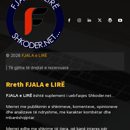
© 2026
FJALA e LIRË
| Të gjitha të drejtat e rezervuara
Rreth FJALA e LIRË
FJALA e LIRË
është suplement i uebfaqes
Shkoder.net...
Merret me publikimin e shkrimeve, komenteve, opinioneve
dhe analizave të ndryshme, me karakter kombëtar dhe
mbarëshqiptar.
Merret edhe me shkrime të tjera, që kanë interes për