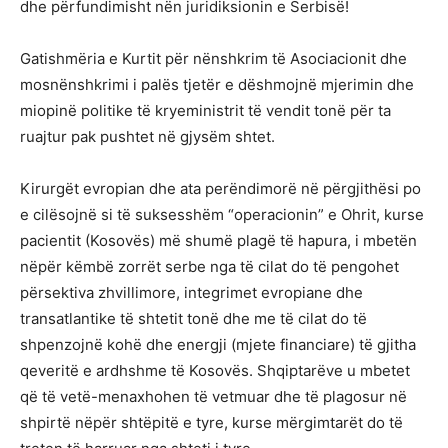
dhe përfundimisht nën juridiksionin e Serbisë!
Gatishmëria e Kurtit për nënshkrim të Asociacionit dhe
mosnënshkrimi i palës tjetër e dëshmojnë mjerimin dhe
miopinë politike të kryeministrit të vendit tonë për ta
ruajtur pak pushtet në gjysëm shtet.
Kirurgët evropian dhe ata perëndimorë në përgjithësi po
e cilësojnë si të suksesshëm “operacionin” e Ohrit, kurse
pacientit (Kosovës) më shumë plagë të hapura, i mbetën
nëpër këmbë zorrët serbe nga të cilat do të pengohet
përsektiva zhvillimore, integrimet evropiane dhe
transatlantike të shtetit tonë dhe me të cilat do të
shpenzojnë kohë dhe energji (mjete financiare) të gjitha
qeveritë e ardhshme të Kosovës. Shqiptarëve u mbetet
që të vetë-menaxhohen të vetmuar dhe të plagosur në
shpirtë nëpër shtëpitë e tyre, kurse mërgimtarët do të