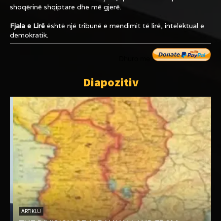
shoqërinë shqiptare dhe më gjerë.
Fjala e Lirë
është një tribunë e mendimit të lirë, intelektual e
demokratik.
Dhuro me
Diapozitiv
ARTIKUJ