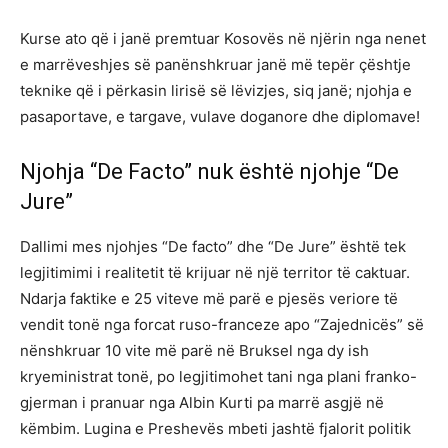
Kurse ato që i janë premtuar Kosovës në njërin nga nenet
e marrëveshjes së panënshkruar janë më tepër çështje
teknike që i përkasin lirisë së lëvizjes, siq janë; njohja e
pasaportave, e targave, vulave doganore dhe diplomave!
Njohja “De Facto” nuk është njohje “De
Jure”
Dallimi mes njohjes “De facto” dhe “De Jure” është tek
legjitimimi i realitetit të krijuar në një territor të caktuar.
Ndarja faktike e 25 viteve më parë e pjesës veriore të
vendit tonë nga forcat ruso-franceze apo “Zajednicës” së
nënshkruar 10 vite më parë në Bruksel nga dy ish
kryeministrat tonë, po legjitimohet tani nga plani franko-
gjerman i pranuar nga Albin Kurti pa marrë asgjë në
këmbim. Lugina e Preshevës mbeti jashtë fjalorit politik