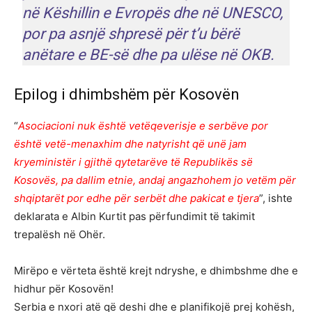
në Këshillin e Evropës dhe në UNESCO,
por pa asnjë shpresë për t’u bërë
anëtare e BE-së dhe pa ulëse në OKB.
Epilog i dhimbshëm për Kosovën
“
Asociacioni nuk është vetëqeverisje e serbëve por
është vetë-menaxhim dhe natyrisht që unë jam
kryeministër i gjithë qytetarëve të Republikës së
Kosovës, pa dallim etnie, andaj angazhohem jo vetëm për
shqiptarët por edhe për serbët dhe pakicat e tjera
”, ishte
deklarata e Albin Kurtit pas përfundimit të takimit
trepalësh në Ohër.
Mirëpo e vërteta është krejt ndryshe, e dhimbshme dhe e
hidhur për Kosovën!
Serbia e nxori atë që deshi dhe e planifikojë prej kohësh,