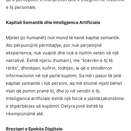
e tij personale.
Kapitali Semantik dhe Inteligjenca Artificiale
Mjetet (jo humanët) nuk mund të kenë kapital semantik.
Ato përpunojnë përmbajtje, por nuk përjetojnë
eksperienca, nuk vuajnë dhe nuk e njohin veten në një
narrativë. Është njeriu (humani), me “kokrrën e tij të
rërës”, dhimbjen, kufirin, lodhjen, ai që e shndërron
informacionin në një perlë kuptimi. Sa më i pasur të jetë
kapitali semantik i një personi, aq më shumë mjeti bëhet
mjet që punon
pranë
tij, dhe jo
në vendin
e tij.
Inteligjenca artificiale është një forcë e jashtëzakonshme
e shpërbërjes së kuptimit. Detyra jonë është ta
rikompozojmë atë.
Rreziqet e Epokës Digjitale