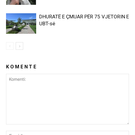
DHURATË E ÇMUAR PËR 75 VJETORIN E
UBT-së
K O M E N T E