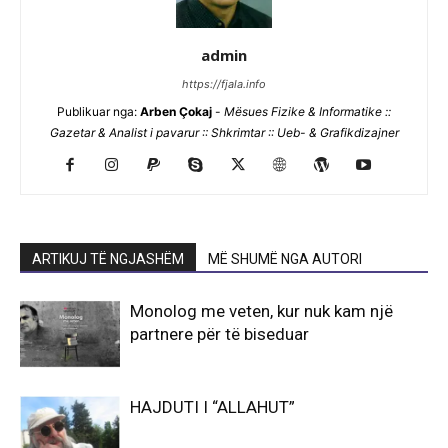
admin
https://fjala.info
Publikuar nga:
Arben Çokaj
-
Mësues Fizike & Informatike ::
Gazetar & Analist i pavarur :: Shkrimtar :: Ueb- & Grafikdizajner
ARTIKUJ TË NGJASHËM
MË SHUMË NGA AUTORI
Monolog me veten, kur nuk kam një
partnere për të biseduar
HAJDUTI I “ALLAHUT”