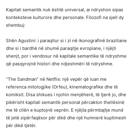
Kapitali semantik nuk është universal, ai ndryshon sipas
konteksteve kulturore dhe personale. Filozofi na sjell dy
shembuj:
Shën Agustini: i paraqitur si i zi në ikonografinë braziliane
dhe si i bardhë në shumë paraqitje evropiane, i njëjti
shenjt, por i vendosur në kapitale semantike të ndryshme
që pasqyrojnë histori dhe ndjeshmëri të ndryshme.
“The Sandman” në Netflix: një vepër që luan me
referenca mitologjike (Orfeu), kinematografike dhe të
komiksit. Disa shikues i njohin menjëherë, të tjerë jo, dhe
pikërisht kapitali semantik personal përcakton thellësinë
me të cilën e kuptojnë veprën. E njëjta përmbajtje mund
të jetë sipërfaqësor për dikë dhe një humnerë kuptimesh
për dikë tjetër.