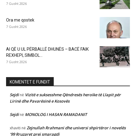
7 Gusht 2026
Ora me qostek
7 Gusht 2026
AI QË U UL PËRBALLË DHUNËS – BACË FAIK
REXHEPI, SIMBOL...
7 Gusht 2026
KOMENTET E FUNDIT
Sejdi
Vizitë e suksesshme Qëndresës heroike të Llapit për
në
Lirinë dhe Pavarësinë e Kosovës
Sejdi
MONOLOG I HASAN RAMADANIT
në
Zejnullah Rrahmani dhe universi shpirtëror i novelës
xhaviti
në
‘99 Rruzaret prej smaragdi