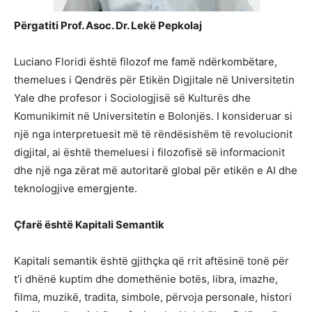
Përgatiti Prof. Asoc. Dr. Lekë Pepkolaj
Luciano Floridi është filozof me famë ndërkombëtare,
themelues i Qendrës për Etikën Digjitale në Universitetin
Yale dhe profesor i Sociologjisë së Kulturës dhe
Komunikimit në Universitetin e Bolonjës. I konsideruar si
një nga interpretuesit më të rëndësishëm të revolucionit
digjital, ai është themeluesi i filozofisë së informacionit
dhe një nga zërat më autoritarë global për etikën e AI dhe
teknologjive emergjente.
Çfarë është Kapitali Semantik
Kapitali semantik është gjithçka që rrit aftësinë tonë për
t’i dhënë kuptim dhe domethënie botës, libra, imazhe,
filma, muzikë, tradita, simbole, përvoja personale, histori