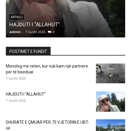
r
ARTIKUJ
HAJDUTI I “ALLAHUT”
admin
-
7 Gusht 2026
0
a
POSTIMET E FUNDIT
Monolog me veten, kur nuk kam një partnere
për të biseduar
7 Gusht 2026
HAJDUTI I “ALLAHUT”
7 Gusht 2026
DHURATË E ÇMUAR PËR 75 VJETORIN E UBT-
së