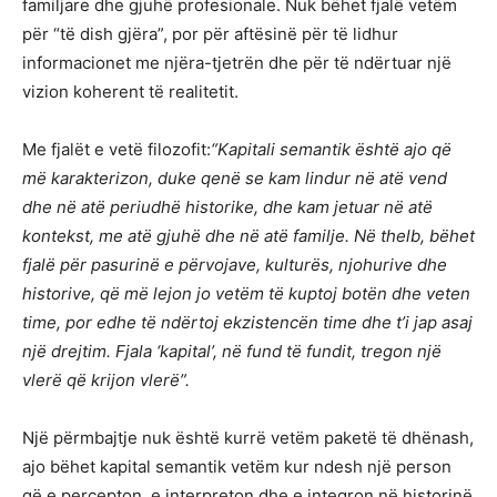
familjare dhe gjuhë profesionale. Nuk bëhet fjalë vetëm
për “të dish gjëra”, por për aftësinë për të lidhur
informacionet me njëra-tjetrën dhe për të ndërtuar një
vizion koherent të realitetit.
Me fjalët e vetë filozofit:
“Kapitali semantik është ajo që
më karakterizon, duke qenë se kam lindur në atë vend
dhe në atë periudhë historike, dhe kam jetuar në atë
kontekst, me atë gjuhë dhe në atë familje. Në thelb, bëhet
fjalë për pasurinë e përvojave, kulturës, njohurive dhe
historive, që më lejon jo vetëm të kuptoj botën dhe veten
time, por edhe të ndërtoj ekzistencën time dhe t’i jap asaj
një drejtim. Fjala ‘kapital’, në fund të fundit, tregon një
vlerë që krijon vlerë”.
Një përmbajtje nuk është kurrë vetëm paketë të dhënash,
ajo bëhet kapital semantik vetëm kur ndesh një person
që e percepton, e interpreton dhe e integron në historinë