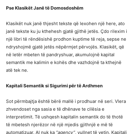
Pse Klasikët Janë të Domosdoshëm
Klasikët nuk janë thjesht tekste që lexohen një here, ato
janë tekste ku ju kthehesh gjatë gjithë jetës. Çdo rilexim i
një libri të rëndësishë prodhon kuptime të reja, sepse ne
ndryshojmë gjatë jetës nëpërmjet përvojës. Klasikët, që
në letër mbeten të pandryshuar, akumulojnë kapital
semantik me kalimin e kohës dhe vazhdojnë ta kthejnë
atë tek ne.
Kapitali Semantik si Sigurimi për të Ardhmen
Sot përmbajtja është bërë mallë i prodhuar në seri. Vlera
zhvendoset nga sasia e të dhënave te cilësia e
interpretimit. Të ushqesh kapitalin semantik do të thotë
të mbetesh njerëzor në një mjedis gjithnjë e më të
automatizuar. AI nuk ka
“agency”
, vullnet të vetin. Kapitali