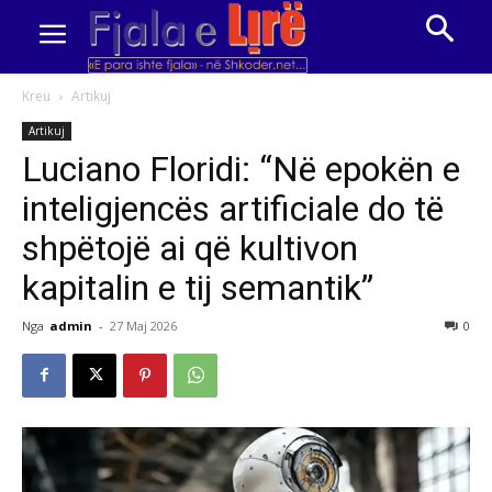
Kreu
Artikuj
Artikuj
Luciano Floridi: “Në epokën e
inteligjencës artificiale do të
shpëtojë ai që kultivon
kapitalin e tij semantik”
Nga
admin
-
27 Maj 2026
0