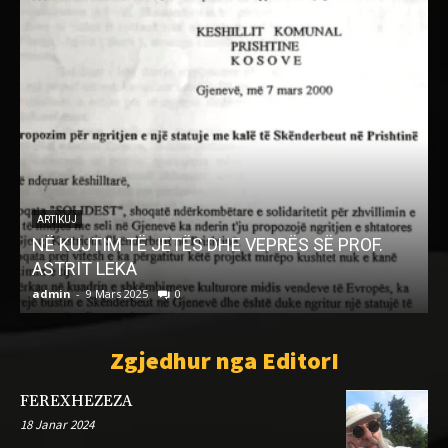
ARTIKUJ
NË KUJTIM TË JETËS DHE VEPRËS SË PROF.
ASTRIT LEKA
admin
-
9 Mars 2025
0
a
Zgjedhur nga EditorI
FEREXHEZEZA
18 Janar 2024