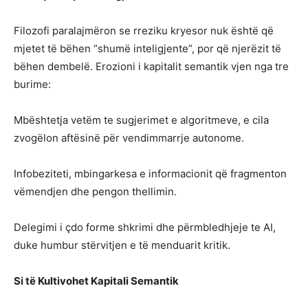
Filozofi paralajmëron se rreziku kryesor nuk është që
mjetet të bëhen “shumë inteligjente”, por që njerëzit të
bëhen dembelë. Erozioni i kapitalit semantik vjen nga tre
burime:
Mbështetja vetëm te sugjerimet e algoritmeve, e cila
zvogëlon aftësinë për vendimmarrje autonome.
Infobeziteti, mbingarkesa e informacionit që fragmenton
vëmendjen dhe pengon thellimin.
Delegimi i çdo forme shkrimi dhe përmbledhjeje te AI,
duke humbur stërvitjen e të menduarit kritik.
Si të Kultivohet Kapitali Semantik