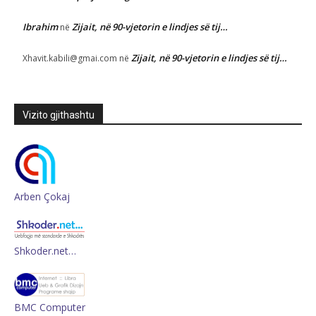
Ibrahim
Zijait, në 90-vjetorin e lindjes së tij…
në
Zijait, në 90-vjetorin e lindjes së tij…
Xhavit.kabili@gmai.com
në
Vizito gjithashtu
Arben Çokaj
Shkoder.net…
BMC Computer