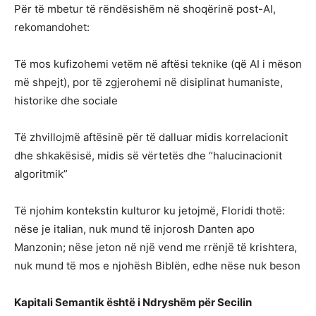
Për të mbetur të rëndësishëm në shoqërinë post-AI,
rekomandohet:
Të mos kufizohemi vetëm në aftësi teknike (që AI i mëson
më shpejt), por të zgjerohemi në disiplinat humaniste,
historike dhe sociale
Të zhvillojmë aftësinë për të dalluar midis korrelacionit
dhe shkakësisë, midis së vërtetës dhe “halucinacionit
algoritmik”
Të njohim kontekstin kulturor ku jetojmë, Floridi thotë:
nëse je italian, nuk mund të injorosh Danten apo
Manzonin; nëse jeton në një vend me rrënjë të krishtera,
nuk mund të mos e njohësh Biblën, edhe nëse nuk beson
Kapitali Semantik është i Ndryshëm për Secilin