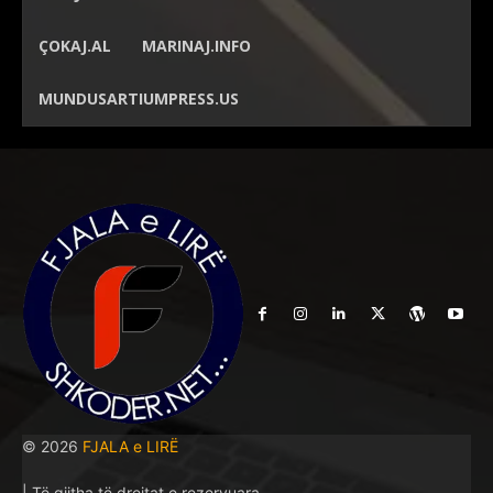
ÇOKAJ.AL
MARINAJ.INFO
MUNDUSARTIUMPRESS.US
© 2026
FJALA e LIRË
| Të gjitha të drejtat e rezervuara