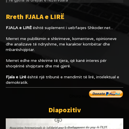
Rreth FJALA e LIRË
FJALA e LIRË
është suplement i uebfaqes
Shkoder.net...
Merret me publikimin e shkrimeve, komenteve, opinioneve
dhe analizave të ndryshme, me karakter kombëtar dhe
mbarëshqiptar.
Merret edhe me shkrime të tjera, që kanë interes për
shoqërinë shqiptare dhe më gjerë.
Fjala e Lirë
është një tribunë e mendimit të lirë, intelektual e
demokratik.
Dhuro me
Diapozitiv