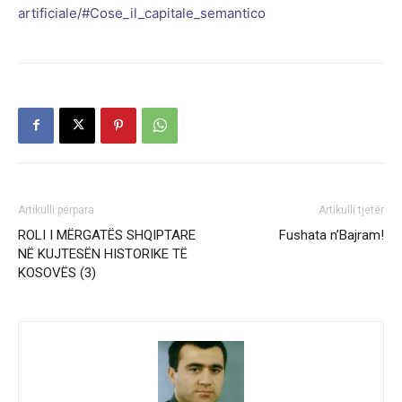
artificiale/#Cose_il_capitale_semantico
Artikulli përpara
Artikulli tjetër
ROLI I MËRGATËS SHQIPTARE
Fushata n’Bajram!
NË KUJTESËN HISTORIKE TË
KOSOVËS (3)